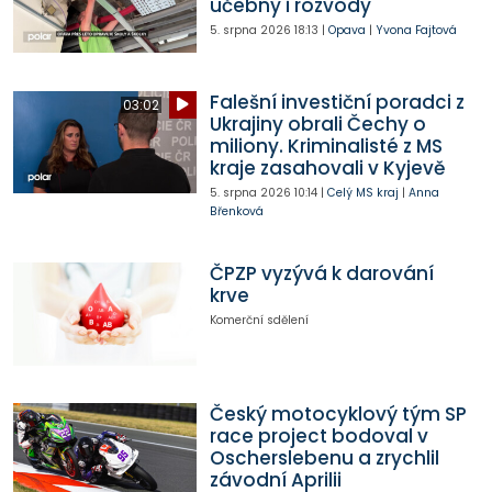
učebny i rozvody
5. srpna 2026
18:13
|
Opava
|
Yvona Fajtová
Falešní investiční poradci z
03:02
Ukrajiny obrali Čechy o
miliony. Kriminalisté z MS
kraje zasahovali v Kyjevě
5. srpna 2026
10:14
|
Celý MS kraj
|
Anna
Břenková
ČPZP vyzývá k darování
krve
Komerční sdělení
Český motocyklový tým SP
race project bodoval v
Oscherslebenu a zrychlil
závodní Aprilii