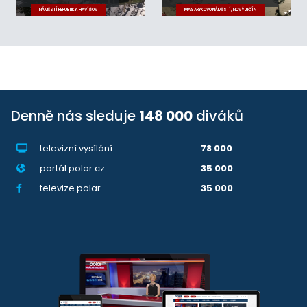
NÁMĚSTÍ REPUBLIKY, HAVÍŘOV
MASARYKOVO NÁMĚSTÍ, NOVÝ JIČÍN
Denně nás sleduje
148 000
diváků
televizní vysílání
78 000
portál polar.cz
35 000
televize.polar
35 000