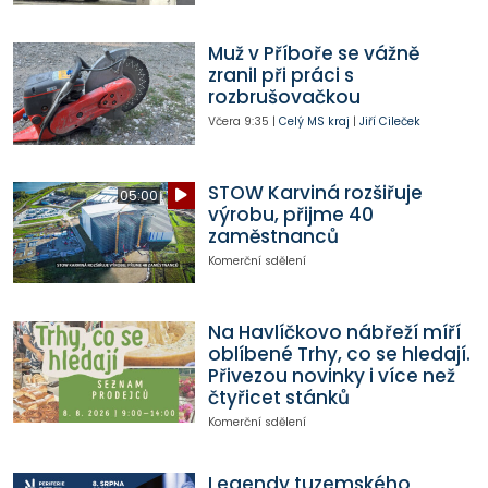
Muž v Příboře se vážně
zranil při práci s
rozbrušovačkou
Včera
9:35
|
Celý MS kraj
|
Jiří Cileček
STOW Karviná rozšiřuje
05:00
výrobu, přijme 40
zaměstnanců
Komerční sdělení
Na Havlíčkovo nábřeží míří
oblíbené Trhy, co se hledají.
Přivezou novinky i více než
čtyřicet stánků
Komerční sdělení
Legendy tuzemského