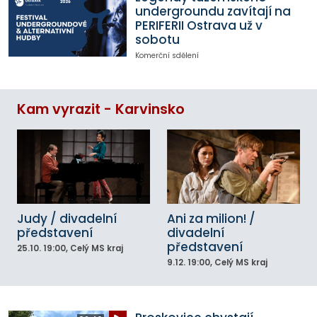
undergroundu zavítají na
PERIFERII Ostrava už v
sobotu
Komerční sdělení
Kam vyrazit - Karvinsko
Judy / divadelní
Ani za milion! /
představení
divadelní
představení
25.10.
19:00
, Celý MS kraj
9.12.
19:00
, Celý MS kraj