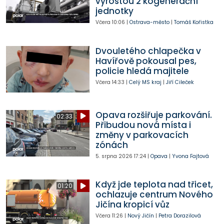
vyrostou 2 kogenerační
jednotky
Včera
10:06
|
Ostrava-město
|
Tomáš Kořistka
Dvouletého chlapečka v
Havířově pokousal pes,
policie hledá majitele
Včera
14:33
|
Celý MS kraj
|
Jiří Cileček
Opava rozšiřuje parkování.
02:33
Přibudou nová místa i
změny v parkovacích
zónách
5. srpna 2026
17:24
|
Opava
|
Yvona Fajtová
Když jde teplota nad třicet,
01:20
ochlazuje centrum Nového
Jičína kropicí vůz
Včera
11:26
|
Nový Jičín
|
Petra Dorazilová