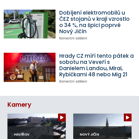
Dobíjení elektromobilů u
ČEZ stojanů v kraji vzrostlo
o 34 %, na špici poprvé
Nový Jičín
Komerční sdělení
Hrady CZ míří tento pátek a
sobotu na Veveří s
Danielem Landou, Mirai,
Rybičkami 48 nebo Mig 21
Komerční sdělení
Kamery
HAVÍŘOV
NOVÝ JIČÍN