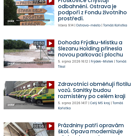
Proskovice chystají
02:46
odbahnění. Ostrava je
podpoří z Fondu životního
prostředí.
Včera
9:14
|
Ostrava-město
|
Tomáš Kořistka
Dohoda Frýdku-Místku a
02:53
Slezanu Holding přinesla
novou parkovací plochu
5. srpna 2026
16:12
|
Frýdek-Místek
|
Tomáš
Tikal
Zdravotníci obměňují flotilu
01:18
vozů. Sanitky budou
rozmístěny po celém kraji
5. srpna 2026
14:17
|
Celý MS kraj
|
Tomáš
Kořistka
Prázdniny patří opravám
02:56
škol. Opava modernizuje