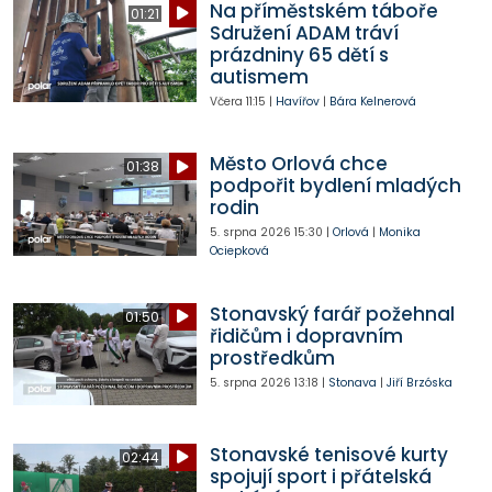
Na příměstském táboře
01:21
Sdružení ADAM tráví
prázdniny 65 dětí s
autismem
Včera
11:15
|
Havířov
|
Bára Kelnerová
Město Orlová chce
01:38
podpořit bydlení mladých
rodin
5. srpna 2026
15:30
|
Orlová
|
Monika
Ociepková
Stonavský farář požehnal
01:50
řidičům i dopravním
prostředkům
5. srpna 2026
13:18
|
Stonava
|
Jiří Brzóska
Stonavské tenisové kurty
02:44
spojují sport i přátelská