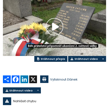
Přehrát
video
Stáhnout přepis
Stáhnout video
Sdílet
Facebook
LinkedIn
X
Vytisknout článek
Stáhnout video
Nahlásit chybu