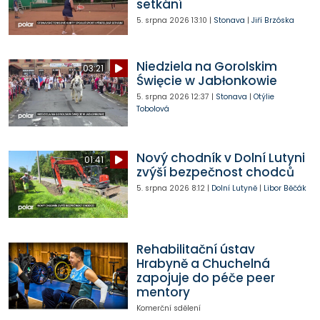
setkání
5. srpna 2026
13:10
|
Stonava
|
Jiří Brzóska
Niedziela na Gorolskim
03:21
Święcie w Jabłonkowie
5. srpna 2026
12:37
|
Stonava
|
Otýlie
Tobolová
Nový chodník v Dolní Lutyni
01:41
zvýší bezpečnost chodců
5. srpna 2026
8:12
|
Dolní Lutyně
|
Libor Běčák
Rehabilitační ústav
Hrabyně a Chuchelná
zapojuje do péče peer
mentory
Komerční sdělení