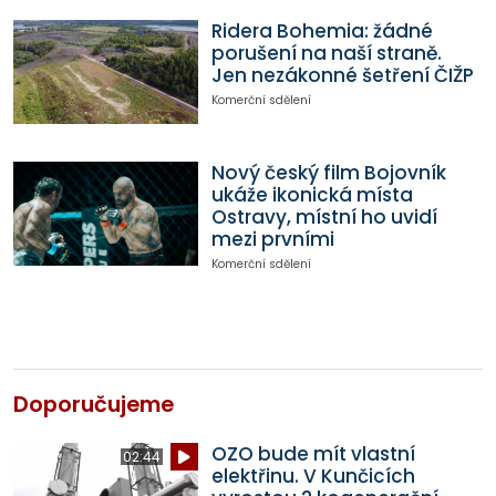
Ridera Bohemia: žádné
porušení na naší straně.
Jen nezákonné šetření ČIŽP
Komerční sdělení
Nový český film Bojovník
ukáže ikonická místa
Ostravy, místní ho uvidí
mezi prvními
Komerční sdělení
Doporučujeme
OZO bude mít vlastní
02:44
elektřinu. V Kunčicích