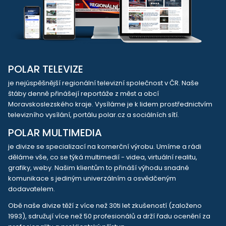
POLAR TELEVIZE
je nejúspěšnější regionální televizní společnost v ČR. Naše
štáby denně přinášejí reportáže z měst a obcí
Moravskoslezského kraje. Vysíláme je k lidem prostřednictvím
televizního vysílání, portálu polar.cz a sociálních sítí.
POLAR MULTIMEDIA
je divize se specializací na komerční výrobu. Umíme a rádi
děláme vše, co se týká multimedií - videa, virtuální realitu,
grafiky, weby. Našim klientům to přináší výhodu snadné
komunikace s jediným univerzálním a osvědčeným
dodavatelem.
Obě naše divize těží z více než 30ti let zkušeností (založeno
1993), sdružují více než 50 profesionálů a drží řadu ocenění za