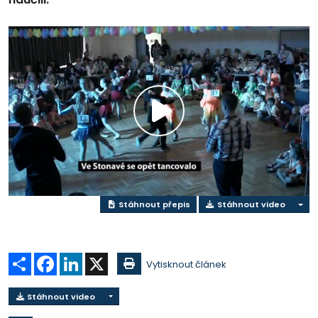
Přehrát
video
Stáhnout přepis
Stáhnout video
Sdílet
Facebook
LinkedIn
X
Vytisknout článek
Stáhnout video