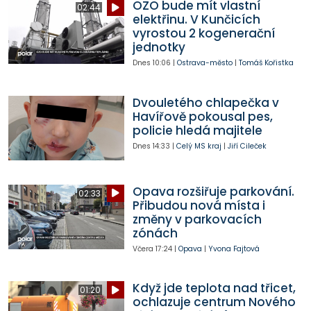
OZO bude mít vlastní
02:44
elektřinu. V Kunčicích
vyrostou 2 kogenerační
jednotky
Dnes
10:06
|
Ostrava-město
|
Tomáš Kořistka
Dvouletého chlapečka v
Havířově pokousal pes,
policie hledá majitele
Dnes
14:33
|
Celý MS kraj
|
Jiří Cileček
Opava rozšiřuje parkování.
02:33
Přibudou nová místa i
změny v parkovacích
zónách
Včera
17:24
|
Opava
|
Yvona Fajtová
Když jde teplota nad třicet,
01:20
ochlazuje centrum Nového