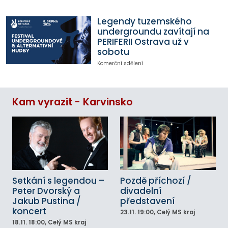
Legendy tuzemského
undergroundu zavítají na
PERIFERII Ostrava už v
sobotu
Komerční sdělení
Kam vyrazit - Karvinsko
Setkání s legendou –
Pozdě příchozí /
Peter Dvorský a
divadelní
Jakub Pustina /
představení
koncert
23.11.
19:00
, Celý MS kraj
18.11.
18:00
, Celý MS kraj