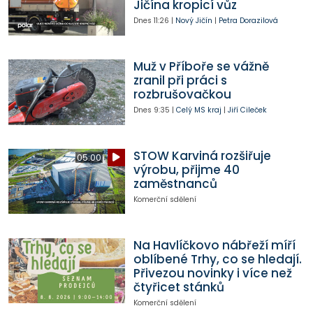
Jičína kropicí vůz
Dnes
11:26
|
Nový Jičín
|
Petra Dorazilová
Muž v Příboře se vážně
zranil při práci s
rozbrušovačkou
Dnes
9:35
|
Celý MS kraj
|
Jiří Cileček
STOW Karviná rozšiřuje
05:00
výrobu, přijme 40
zaměstnanců
Komerční sdělení
Na Havlíčkovo nábřeží míří
oblíbené Trhy, co se hledají.
Přivezou novinky i více než
čtyřicet stánků
Komerční sdělení