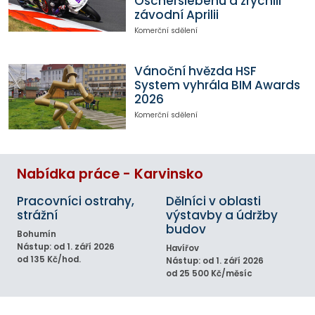
Oscherslebenu a zrychlil
závodní Aprilii
Komerční sdělení
Vánoční hvězda HSF
System vyhrála BIM Awards
2026
Komerční sdělení
Nabídka práce - Karvinsko
Pracovníci ostrahy,
Dělníci v oblasti
strážní
výstavby a údržby
budov
Bohumín
Nástup: od 1. září 2026
Havířov
od 135 Kč/hod.
Nástup: od 1. září 2026
od 25 500 Kč/měsíc