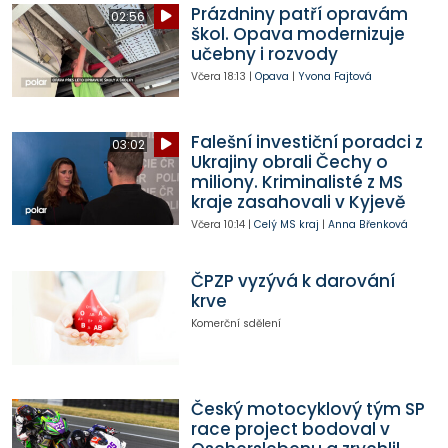
Prázdniny patří opravám
02:56
škol. Opava modernizuje
učebny i rozvody
Včera
18:13
|
Opava
|
Yvona Fajtová
Falešní investiční poradci z
03:02
Ukrajiny obrali Čechy o
miliony. Kriminalisté z MS
kraje zasahovali v Kyjevě
Včera
10:14
|
Celý MS kraj
|
Anna Břenková
ČPZP vyzývá k darování
krve
Komerční sdělení
Český motocyklový tým SP
race project bodoval v