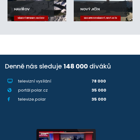
HAVÍŘOV
NOVÝ JIČÍN
NÁMĚSTÍ REPUBLIKY, HAVÍŘOV
MASARYKOVO NÁMĚSTÍ, NOVÝ JIČÍN
Denně nás sleduje
148 000
diváků
televizní vysílání
78 000
portál polar.cz
35 000
televize.polar
35 000