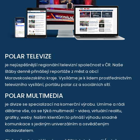
POLAR TELEVIZE
je nejúspěšnější regionální televizní společnost v ČR. Naše
štáby denně přinášejí reportáže z měst a obcí
Moravskoslezského kraje. Vysíláme je k lidem prostřednictvím
televizního vysílání, portálu polar.cz a sociálních sítí.
POLAR MULTIMEDIA
je divize se specializací na komerční výrobu. Umíme a rádi
děláme vše, co se týká multimedií - videa, virtuální realitu,
grafiky, weby. Našim klientům to přináší výhodu snadné
komunikace s jediným univerzálním a osvědčeným
dodavatelem.