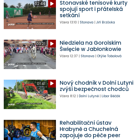
Stonavské tenisové kurty
02:44
spojují sport i přátelská
setkání
Včera
13:10
|
Stonava
|
Jiří Brzóska
Niedziela na Gorolskim
03:21
Święcie w Jabłonkowie
Včera
12:37
|
Stonava
|
Otýlie Tobolová
Nový chodník v Dolní Lutyni
01:41
zvýší bezpečnost chodců
Včera
8:12
|
Dolní Lutyně
|
Libor Běčák
Rehabilitační ústav
Hrabyně a Chuchelná
zapojuje do péče peer