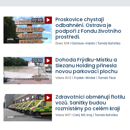
Proskovice chystají
02:46
odbahnění. Ostrava je
podpoří z Fondu životního
prostředí.
Dnes
9:14
|
Ostrava-město
|
Tomáš Kořistka
Dohoda Frýdku-Místku a
02:53
Slezanu Holding přinesla
novou parkovací plochu
Včera
16:12
|
Frýdek-Místek
|
Tomáš Tikal
Zdravotníci obměňují flotilu
01:18
vozů. Sanitky budou
rozmístěny po celém kraji
Včera
14:17
|
Celý MS kraj
|
Tomáš Kořistka