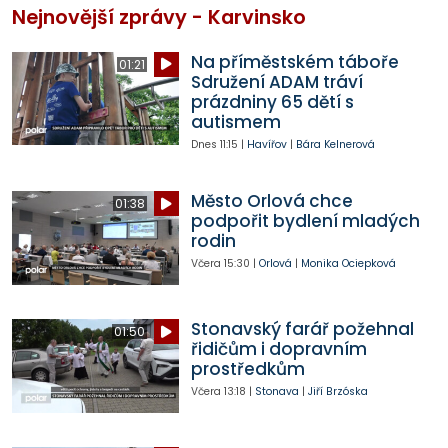
Nejnovější zprávy - Karvinsko
Na příměstském táboře
01:21
Sdružení ADAM tráví
prázdniny 65 dětí s
autismem
Dnes
11:15
|
Havířov
|
Bára Kelnerová
Město Orlová chce
01:38
podpořit bydlení mladých
rodin
Včera
15:30
|
Orlová
|
Monika Ociepková
Stonavský farář požehnal
01:50
řidičům i dopravním
prostředkům
Včera
13:18
|
Stonava
|
Jiří Brzóska