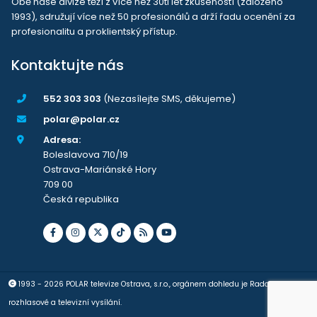
Obě naše divize těží z více než 30ti let zkušeností (založeno
1993), sdružují více než 50 profesionálů a drží řadu ocenění za
profesionalitu a proklientský přístup.
Kontaktujte nás
552 303 303
(Nezasílejte SMS, děkujeme)
polar@polar.cz
Adresa:
Boleslavova 710/19
Ostrava-Mariánské Hory
709 00
Česká republika
1993 - 2026 POLAR televize Ostrava, s.r.o., orgánem dohledu je Rada pro
rozhlasové a televizní vysílání.