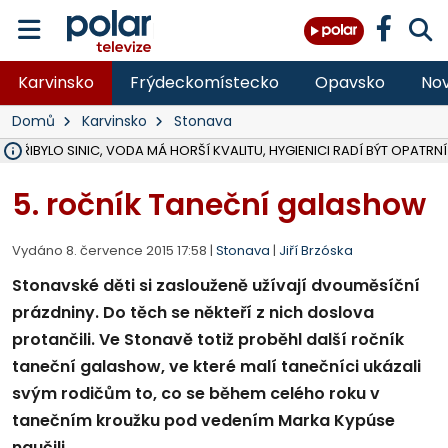
Karvinsko
Frýdeckomístecko
Opavsko
Nov
Domů
Karvinsko
Stonava
Ě PŘIBYLO SINIC, VODA MÁ HORŠÍ KVALITU, HYGIENICI RADÍ BÝT OPATRNÍ
ÚOHS DAL ZÁTORU POKUTU 100 000 ZA CHYBY V ZAKÁZCE NA OBN
AREÁL LODIČEK V KARVINÉ SE PŘIPRAVUJE NA VELKOU REKONSTRUKC
KARVINÁ ZNÁ BUDOUCÍ PODOBU AREÁLU LODIČKY V PARKU BOŽEN
MORAVSKOSLEZŠTÍ POLICISTÉ ODHALILI MEZINÁRODNÍ GANG PODVO
LÁKALI LIDI NA ZISKY Z KRYPTOMĚN, INFO A VIDEO NA POLAR.CZ
RADNÍ OSTRAVY A POSLANKYNĚ A. HOFFMANNOVÁ ZA PIRÁTY PODA
NA POSTUP MINISTERSTVA ŽIVOTNÍHO PROSTŘEDÍ V KAUZE HALDY 
MUŽ V PŘÍBOŘE SE VÁŽNĚ ZRANIL PŘI PRÁCI S ROZBRUŠOVAČKOU, I
SLEZSKÁ OSTRAVA PŘIPRAVUJE PROJEKTOVOU DOKUMENTACI PRO 
PODEZŘELÝ BALÍČEK ZASTAVIL PROVOZ NA NÁDRAŽÍ VE F-M, ČEKÁ 
CHLAPEČKA (2) V HAVÍŘOVĚ POKOUSAL PES, POLICIE HLEDÁ MAJITEL
MS KRAJ VYBUDUJE ZA 40 MILIONŮ V JABLUNKOVĚ NOVÝ MOST PŘES O
FOTBALISTA LAURI LAINE SE VRACÍ Z BANÍKU OSTRAVA NA PŮL ROK
F-M DOKONČIL VOLNOČASOVÝ AREÁL RIVKA PARK ZA 62 MILIONŮ,
5. ročník Taneční galashow
Vydáno 8. července 2015 17:58 |
Stonava
|
Jiří Brzóska
Stonavské děti si zaslouženě užívají dvouměsíční
prázdniny. Do těch se někteří z nich doslova
protančili. Ve Stonavě totiž proběhl další ročník
taneční galashow, ve které malí tanečníci ukázali
svým rodičům to, co se během celého roku v
tanečním kroužku pod vedením Marka Kypúse
naučili.