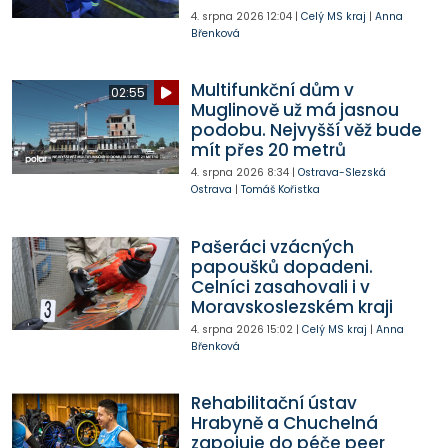
4. srpna 2026
12:04
|
Celý MS kraj
|
Anna
Břenková
Multifunkční dům v
02:55
Muglinově už má jasnou
podobu. Nejvyšší věž bude
mít přes 20 metrů
4. srpna 2026
8:34
|
Ostrava-Slezská
Ostrava
|
Tomáš Kořistka
Pašeráci vzácných
papoušků dopadeni.
Celníci zasahovali i v
Moravskoslezském kraji
4. srpna 2026
15:02
|
Celý MS kraj
|
Anna
Břenková
Rehabilitační ústav
Hrabyně a Chuchelná
zapojuje do péče peer