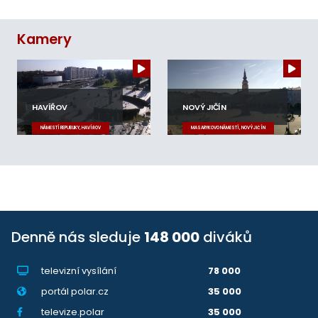
Kamery
HAVÍŘOV
NOVÝ JIČÍN
NÁMĚSTÍ REPUBLIKY, HAVÍŘOV
MASARYKOVO NÁMĚSTÍ, NOVÝ JIČÍN
Denně nás sleduje
148 000
diváků
televizní vysílání
78 000
portál polar.cz
35 000
televize.polar
35 000