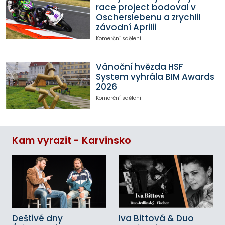
race project bodoval v
Oscherslebenu a zrychlil
závodní Aprilii
Komerční sdělení
Vánoční hvězda HSF
System vyhrála BIM Awards
2026
Komerční sdělení
Kam vyrazit - Karvinsko
Deštivé dny
Iva Bittová & Duo