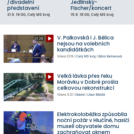
/divadelní
Jedlinský-
představení
Fischer/koncert
21.9.
19:00
, Celý MS kraj
15.9.
18:00
, Celý MS kraj
V. Palkovská i J. Bělica
01:26
nejsou na volebních
kandidátkách
Včera
12:15
|
Celý MS kraj
|
Bára Kelnerová
Velká lávka přes řeku
01:56
Morávku v Dobré prošla
celkovou rekonstrukcí
Včera
9:21
|
Dobrá
|
Libor Běčák
Elektrokoloběžka způsobila
noční požár v Hlučíně, hasiči
museli obyvatele domu
zachraňovat oknem