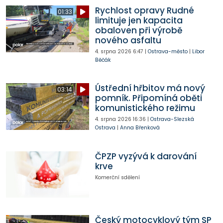
Rychlost opravy Rudné
01:33
limituje jen kapacita
obaloven při výrobě
nového asfaltu
4. srpna 2026
6:47
|
Ostrava-město
|
Libor
Běčák
Ústřední hřbitov má nový
03:14
pomník. Připomíná oběti
komunistického režimu
4. srpna 2026
16:36
|
Ostrava-Slezská
Ostrava
|
Anna Břenková
ČPZP vyzývá k darování
krve
Komerční sdělení
Český motocyklový tým SP