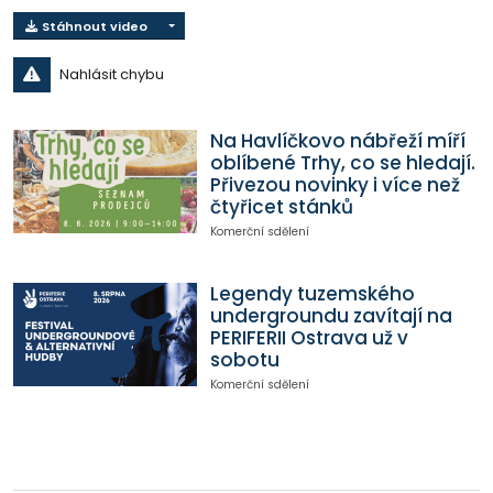
Stáhnout video
Nahlásit chybu
Na Havlíčkovo nábřeží míří
oblíbené Trhy, co se hledají.
Přivezou novinky i více než
čtyřicet stánků
Komerční sdělení
Legendy tuzemského
undergroundu zavítají na
PERIFERII Ostrava už v
sobotu
Komerční sdělení