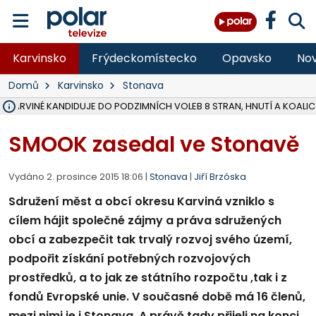
Karvinsko
Frýdeckomístecko
Opavsko
Nov
Domů
Karvinsko
Stonava
V KARVINÉ KANDIDUJE DO PODZIMNÍCH VOLEB 8 STRAN, HNUTÍ A KOALIC
ŠEST JEDNOTEK HASIČŮ ZASAHOVALO U POŽÁRU STRNIŠTĚ VE VĚT
HOŘELO NA DVOU HEKTARECH A ZNIČENO BYLO 35 BALÍKŮ SLÁMY, I
KARVINÁ ZNÁ BUDOUCÍ PODOBU AREÁLU LODIČKY V PARKU BOŽEN
MORAVSKOSLEZŠTÍ POLICISTÉ ODHALILI MEZINÁRODNÍ GANG PODVO
LÁKALI LIDI NA ZISKY Z KRYPTOMĚN, INFO A VIDEO NA POLAR.CZ
MINISTESTVO ŽIVOTNÍHO PROSTŘEDÍ PŘEVZALO VYŠETŘOVÁNÍ KAU
A ROZHODLO, ŽE VINÍK ZA ŠKODY PO ZAVEZENÍ TUNAMI ODPADU NE
EVROPSKÝ ŽALOBCE V OSTRAVĚ ŽALUJE 5 LIDÍ A FIRMU ZA PODVODY 
SLEZSKÁ OSTRAVA PŘIPRAVUJE PROJEKTOVOU DOKUMENTACI PRO 
FRÝDEK-MÍSTEK DOKONČIL STAVBU VOLNOČASOVÉHO AREÁLU NA RIVI
HNUTÍ ANO V HAVÍŘOVĚ NEZAŘADÍ HEJTMANA JOSEFA BĚLICU NA V
VĚRA PALKOVSKÁ UŽ NEBUDE KANDIDOVAT NA PRIMÁTORKU TŘINCE,
FOTBALISTA LAURI LAINE SE VRACÍ Z BANÍKU OSTRAVA NA PŮL ROK
F-M DOKONČIL PRVNÍ STUPEŇ PROJEKTOVÉ DOKUMENTACE DO
SMOOK zasedal ve Stonavě
Vydáno 2. prosince 2015 18:06 |
Stonava
|
Jiří Brzóska
Sdružení měst a obcí okresu Karviná vzniklo s
cílem hájit společné zájmy a práva sdružených
obcí a zabezpečit tak trvalý rozvoj svého území,
podpořit získání potřebných rozvojových
prostředků, a to jak ze státního rozpočtu ,tak i z
fondů Evropské unie. V současné době má 16 členů,
mezi nimi je i Stonava. A právě tady přijeli na konci