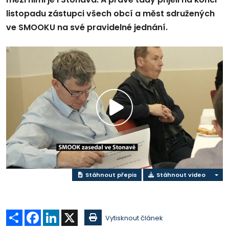
listopadu zástupci všech obcí a měst sdružených
ve SMOOKU na své pravidelné jednání.
Přehrát
video
Stáhnout přepis
Stáhnout video
Sdílet
Facebook
LinkedIn
X
Vytisknout článek