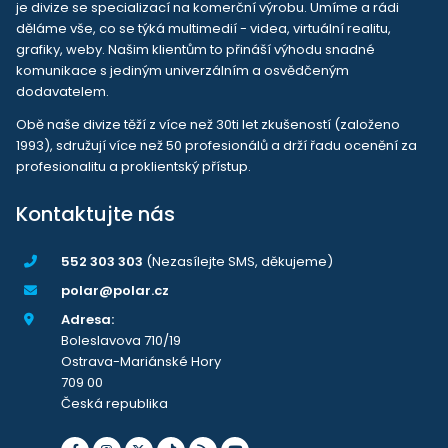
je divize se specializací na komerční výrobu. Umíme a rádi
děláme vše, co se týká multimedií - videa, virtuální realitu,
grafiky, weby. Našim klientům to přináší výhodu snadné
komunikace s jediným univerzálním a osvědčeným
dodavatelem.
Obě naše divize těží z více než 30ti let zkušeností (založeno
1993), sdružují více než 50 profesionálů a drží řadu ocenění za
profesionalitu a proklientský přístup.
Kontaktujte nás
552 303 303
(Nezasílejte SMS, děkujeme)
polar@polar.cz
Adresa:
Boleslavova 710/19
Ostrava-Mariánské Hory
709 00
Česká republika