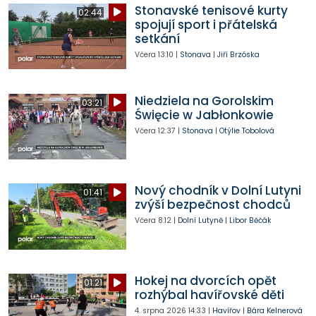
Stonavské tenisové kurty
02:44
spojují sport i přátelská
setkání
Včera
13:10
|
Stonava
|
Jiří Brzóska
Niedziela na Gorolskim
03:21
Święcie w Jabłonkowie
Včera
12:37
|
Stonava
|
Otýlie Tobolová
Nový chodník v Dolní Lutyni
01:41
zvýší bezpečnost chodců
Včera
8:12
|
Dolní Lutyně
|
Libor Běčák
Hokej na dvorcích opět
01:21
rozhýbal havířovské děti
4. srpna 2026
14:33
|
Havířov
|
Bára Kelnerová