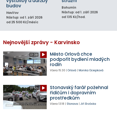
výstavby a údržby
strážní
budov
Bohumín
Nástup: od 1. září 2026
Havířov
od 135 Kč/hod.
Nástup: od 1. září 2026
od 25 500 Kč/měsíc
Nejnovější zprávy - Karvinsko
Město Orlová chce
01:38
podpořit bydlení mladých
rodin
Včera
15:30
|
Orlová
|
Monika Ociepková
Stonavský farář požehnal
01:50
řidičům i dopravním
prostředkům
Včera
13:18
|
Stonava
|
Jiří Brzóska