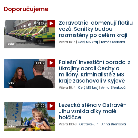
Doporučujeme
Zdravotníci obměňují flotilu
01:18
vozů. Sanitky budou
rozmístěny po celém kraji
Včera
14:17
|
Celý MS kraj
|
Tomáš Kořistka
Falešní investiční poradci z
03:02
Ukrajiny obrali Čechy o
miliony. Kriminalisté z MS
kraje zasahovali v Kyjevě
Včera
10:14
|
Celý MS kraj
|
Anna Břenková
Lezecká stěna v Ostravě-
01:22
Jihu vznikla díky malé
holčičce
Včera
13:48
|
Ostrava-Jih
|
Anna Břenková