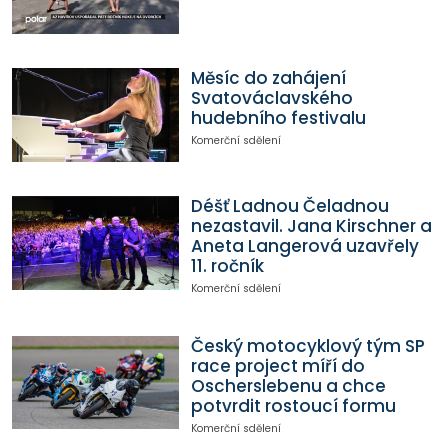
Měsíc do zahájení
Svatováclavského
hudebního festivalu
Komerční sdělení
Déšť Ladnou Čeladnou
nezastavil. Jana Kirschner a
Aneta Langerová uzavřely
11. ročník
Komerční sdělení
Český motocyklový tým SP
race project míří do
Oscherslebenu a chce
potvrdit rostoucí formu
Komerční sdělení