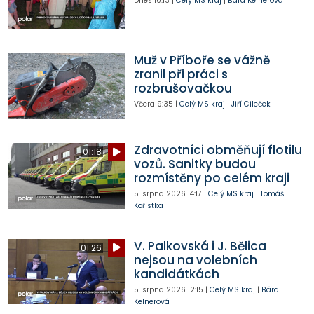
Dnes
10:13
|
Celý MS kraj
|
Bára Kelnerová
Muž v Příboře se vážně
zranil při práci s
rozbrušovačkou
Včera
9:35
|
Celý MS kraj
|
Jiří Cileček
Zdravotníci obměňují flotilu
01:18
vozů. Sanitky budou
rozmístěny po celém kraji
5. srpna 2026
14:17
|
Celý MS kraj
|
Tomáš
Kořistka
V. Palkovská i J. Bělica
01:26
nejsou na volebních
kandidátkách
5. srpna 2026
12:15
|
Celý MS kraj
|
Bára
Kelnerová