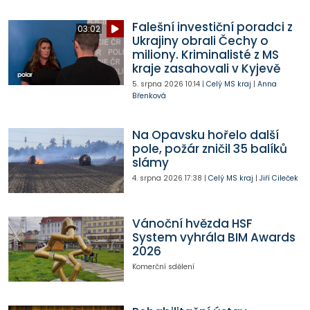
Falešní investiční poradci z
03:02
Ukrajiny obrali Čechy o
miliony. Kriminalisté z MS
kraje zasahovali v Kyjevě
5. srpna 2026
10:14
|
Celý MS kraj
|
Anna
Břenková
Na Opavsku hořelo další
pole, požár zničil 35 balíků
slámy
4. srpna 2026
17:38
|
Celý MS kraj
|
Jiří Cileček
Vánoční hvězda HSF
System vyhrála BIM Awards
2026
Komerční sdělení