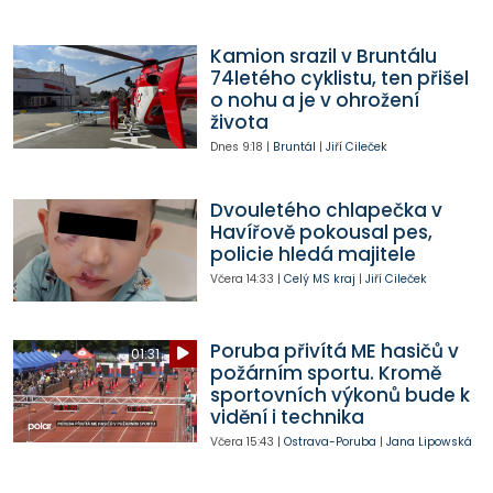
Kamion srazil v Bruntálu
74letého cyklistu, ten přišel
o nohu a je v ohrožení
života
Dnes
9:18
|
Bruntál
|
Jiří Cileček
Dvouletého chlapečka v
Havířově pokousal pes,
policie hledá majitele
Včera
14:33
|
Celý MS kraj
|
Jiří Cileček
Poruba přivítá ME hasičů v
01:31
požárním sportu. Kromě
sportovních výkonů bude k
vidění i technika
Včera
15:43
|
Ostrava-Poruba
|
Jana Lipowská