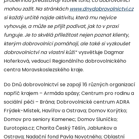
proběhnou představují vzorek toho, co dobrovolníci
mohou zažít. Na stránkách
www.dnydobrovolnictvi.cz
si každý určitě najde aktivitu, která mu nejvíce
vyhovuje, a může se přijít podívat, jak to v praxi
funguje. Je to skvělá příležitost nejen poznat klienty,
kterým dobrovolníci pomáhají, ale také si vyzkoušet
dobrovolnictví na vlastní kůži
.“ vysvětluje Dagmar
Hoferková, vedoucí Regionálního dobrovolnického
centra Moravskoslezského kraje.
Do Dnů dobrovolnictví se zapojí 16 různých organizací
napříč krajem – Armáda spásy; Centrum pro rodinu a
sociální péči – Brána; Dobrovolnické centrum ADRA
Frýdek-Místek, Havířov a Ostrava; Domov Korýtko;
Domov pro seniory Kamenec; Domov Sluníčko;
Eurotopia.cz; Charita Český Těšín, Jablunkov a
Ostrava; Nadační fond Pavla Novotného; Oblastní