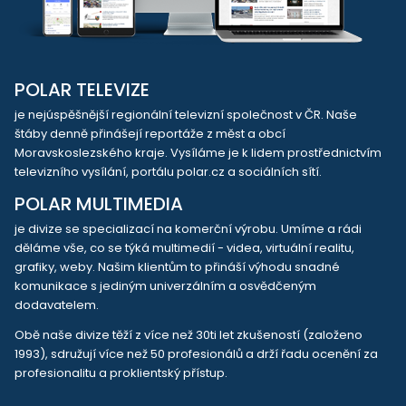
POLAR TELEVIZE
je nejúspěšnější regionální televizní společnost v ČR. Naše
štáby denně přinášejí reportáže z měst a obcí
Moravskoslezského kraje. Vysíláme je k lidem prostřednictvím
televizního vysílání, portálu polar.cz a sociálních sítí.
POLAR MULTIMEDIA
je divize se specializací na komerční výrobu. Umíme a rádi
děláme vše, co se týká multimedií - videa, virtuální realitu,
grafiky, weby. Našim klientům to přináší výhodu snadné
komunikace s jediným univerzálním a osvědčeným
dodavatelem.
Obě naše divize těží z více než 30ti let zkušeností (založeno
1993), sdružují více než 50 profesionálů a drží řadu ocenění za
profesionalitu a proklientský přístup.