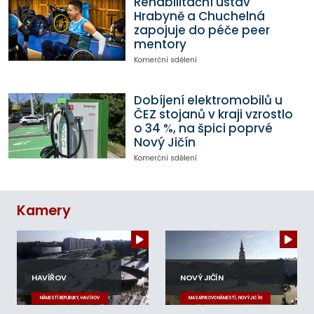
Rehabilitační ústav
Hrabyně a Chuchelná
zapojuje do péče peer
mentory
Komerční sdělení
Dobíjení elektromobilů u
ČEZ stojanů v kraji vzrostlo
o 34 %, na špici poprvé
Nový Jičín
Komerční sdělení
Kamery
HAVÍŘOV
NOVÝ JIČÍN
NÁMĚSTÍ REPUBLIKY, HAVÍŘOV
MASARYKOVO NÁMĚSTÍ, NOVÝ JIČÍN