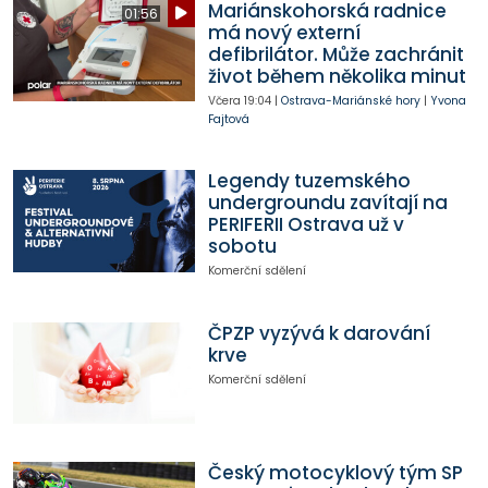
Mariánskohorská radnice
01:56
má nový externí
defibrilátor. Může zachránit
život během několika minut
Včera
19:04
|
Ostrava-Mariánské hory
|
Yvona
Fajtová
Legendy tuzemského
undergroundu zavítají na
PERIFERII Ostrava už v
sobotu
Komerční sdělení
ČPZP vyzývá k darování
krve
Komerční sdělení
Český motocyklový tým SP