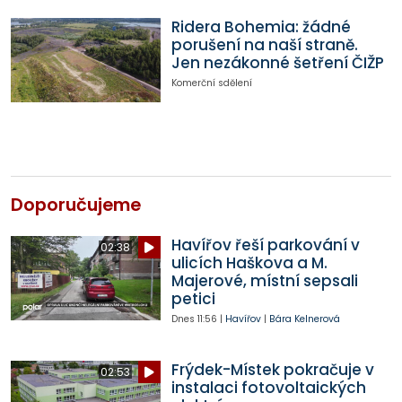
Ridera Bohemia: žádné
porušení na naší straně.
Jen nezákonné šetření ČIŽP
Komerční sdělení
Doporučujeme
Havířov řeší parkování v
02:38
ulicích Haškova a M.
Majerové, místní sepsali
petici
Dnes
11:56
|
Havířov
|
Bára Kelnerová
Frýdek-Místek pokračuje v
02:53
instalaci fotovoltaických