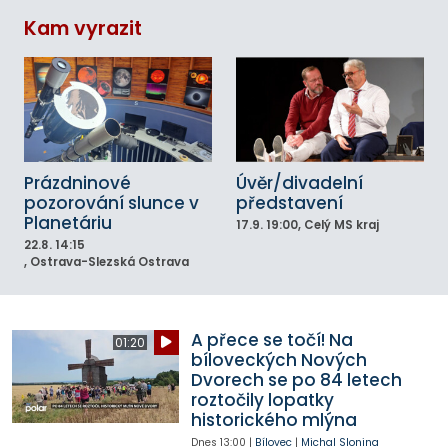
Kam vyrazit
Prázdninové
Úvěr/divadelní
pozorování slunce v
představení
Planetáriu
17.9.
19:00
, Celý MS kraj
22.8.
14:15
, Ostrava-Slezská Ostrava
A přece se točí! Na
01:20
bíloveckých Nových
Dvorech se po 84 letech
roztočily lopatky
historického mlýna
Dnes
13:00
|
Bílovec
|
Michal Slonina