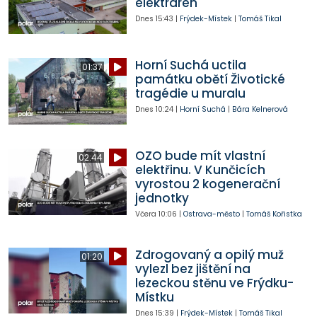
elektráren
Dnes
15:43
|
Frýdek-Místek
|
Tomáš Tikal
Horní Suchá uctila
01:37
památku obětí Životické
tragédie u muralu
Dnes
10:24
|
Horní Suchá
|
Bára Kelnerová
OZO bude mít vlastní
02:44
elektřinu. V Kunčicích
vyrostou 2 kogenerační
jednotky
Včera
10:06
|
Ostrava-město
|
Tomáš Kořistka
Zdrogovaný a opilý muž
01:20
vylezl bez jištění na
lezeckou stěnu ve Frýdku-
Místku
Dnes
15:39
|
Frýdek-Místek
|
Tomáš Tikal