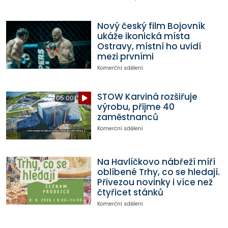
Nový český film Bojovník
ukáže ikonická místa
Ostravy, místní ho uvidí
mezi prvními
Komerční sdělení
STOW Karviná rozšiřuje
05:00
výrobu, přijme 40
zaměstnanců
Komerční sdělení
Na Havlíčkovo nábřeží míří
oblíbené Trhy, co se hledají.
Přivezou novinky i více než
čtyřicet stánků
Komerční sdělení