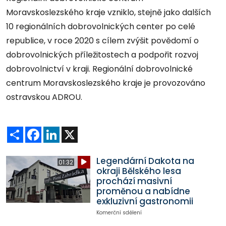
Moravskoslezského kraje vzniklo, stejně jako dalších
10 regionálních dobrovolnických center po celé
republice, v roce 2020 s cílem zvýšit povědomí o
dobrovolnických příležitostech a podpořit rozvoj
dobrovolnictví v kraji. Regionální dobrovolnické
centrum Moravskoslezského kraje je provozováno
ostravskou ADROU.
Sdílet
Facebook
LinkedIn
X
Legendární Dakota na
01:32
okraji Bělského lesa
prochází masivní
proměnou a nabídne
exkluzivní gastronomii
Komerční sdělení