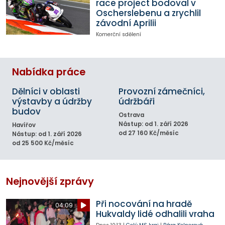
race project bodoval v
Oscherslebenu a zrychlil
závodní Aprilii
Komerční sdělení
Nabídka práce
Dělníci v oblasti
Provozní zámečníci,
výstavby a údržby
údržbáři
budov
Ostrava
Nástup: od 1. září 2026
Havířov
od 27 160 Kč/měsíc
Nástup: od 1. září 2026
od 25 500 Kč/měsíc
Nejnovější zprávy
Při nocování na hradě
04:09
Hukvaldy lidé odhalili vraha