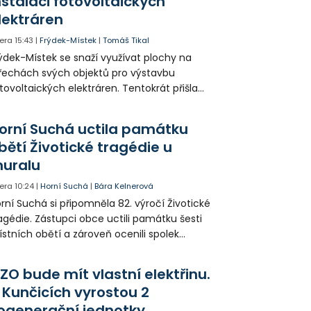
nstalaci fotovoltaických
lektráren
era
15:43
|
Frýdek-Místek
|
Tomáš Tikal
ýdek-Místek se snaží využívat plochy na
řechách svých objektů pro výstavbu
tovoltaických elektráren. Tentokrát přišla
da na 11. Základní školu ve Frýdku.
orní Suchá uctila památku
bětí Životické tragédie u
uralu
era
10:24
|
Horní Suchá
|
Bára Kelnerová
rní Suchá si připomněla 82. výročí Životické
agédie. Zástupci obce uctili památku šesti
stních obětí a zároveň ocenili spolek
votice Sobě za zpřístupnění informací o
agédii prostřednictvím QR kódů u
ZO bude mít vlastní elektřinu.
amátníků.
 Kunčicích vyrostou 2
ogenerační jednotky