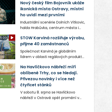
Nový český film Bojovník ukáže
ikonická místa Ostravy, místní
ho uvidí mezi prvními
Industriální scenérie Dolních Vítkovic,
halda Hrabůvka, centrum města i
další ikonická místa Ostravy se objeví
STOW Karviná rozšiřuje výrobu,
5:00
v novém filmu Bojovník, který vstoupí
přijme 40 zaměstnanců
do kin už 13. srpna. Režiséři Vojtěch
Frič a Tomáš Dianiška si
Společnost Karviná je globálním
moravskoslezskou metropoli
lídrem v oblasti regálových produktů
nevybrali náhodou – její syrová
a systémů, stabilním
atmosféra se stala přirozenou
Na Havlíčkovo nábřeží míří
zaměstnavatelem na Karvinsku a
součástí příběhu bývalého
oblíbené Trhy, co se hledají.
firmou s obrovským potenciálem.
boxerského šampiona Hoffa (Milan
Přivezou novinky i více než
Ondrík), jenž se po letech vrací do
čtyřicet stánků
světa vrcholových zápasů, tentokrát
V sobotu 8. srpna se Havlíčkovo
v MMA.
nábřeží v Ostravě opět promění v
místo plné vůní, chutí a poctivých
lokálních výrobků. Trhy, co se hledají