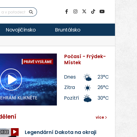
Novojičínsko
Bruntálsko
Počasí - Frýdek-
Místek
Dnes
23°C
Přehrát
Zítra
26°C
Pozítří
30°C
video
dělení
více
Legendární Dakota na okraji
01:32