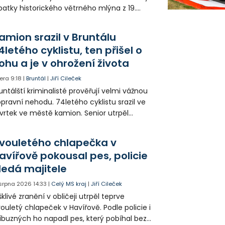
patky historického větrného mlýna z 19.
oletí. Kvůli nepříznivému větru je ale museli
zpohybovat dobrovolníci.
amion srazil v Bruntálu
4letého cyklistu, ten přišel o
ohu a je v ohrožení života
era
9:18
|
Bruntál
|
Jiří Cileček
untálští kriminalisté prověřují velmi vážnou
pravní nehodu. 74letého cyklistu srazil ve
vrtek ve městě kamion. Senior utrpěl
vastující zranění nohy a v ohrožení života
l letecky přepraven do nemocnice. Policie
vouletého chlapečka v
edá případné svědky.
avířově pokousal pes, policie
ledá majitele
 srpna 2026
14:33
|
Celý MS kraj
|
Jiří Cileček
klivé zranění v obličeji utrpěl teprve
ouletý chlapeček v Havířově. Podle policie i
íbuzných ho napadl pes, který pobíhal bez