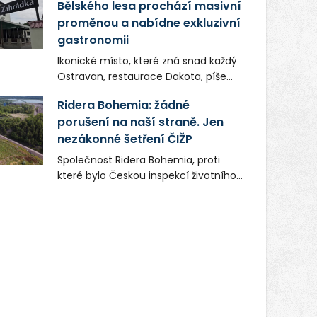
Bělského lesa prochází masivní
proměnou a nabídne exkluzivní
gastronomii
Ikonické místo, které zná snad každý
Ostravan, restaurace Dakota, píše
novou kapitolu. Silná mateřská
Ridera Bohemia: žádné
společnost Dang Investment Group
porušení na naší straně. Jen
s.r.o. investuje do projektu přes 50
nezákonné šetření ČIŽP
milionů korun. Cílem je přinést
Ostravě dva špičkové gastronomické
Společnost Ridera Bohemia, proti
koncepty, které v regionu dosud
které bylo Českou inspekcí životního
chyběly, luxusní středomořskou
prostředí (ČIŽP) čtyři roky vedeno
kuchyni a autentickou asijskou
vykonstruované řízení, při realizaci
gastronomii.
OVS na heřmanické haldě
postupovala v souladu se zákonem a
zadáním státního podniku DIAMO a v
této souvislosti nelze hovořit o
žádném odpadu. Ridera od počátku
označovala řízení ČIŽP za nezákonné
a domáhala se práva na spravedlivý