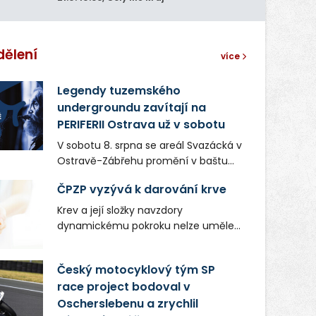
dělení
více
Legendy tuzemského
undergroundu zavítají na
PERIFERII Ostrava už v sobotu
V sobotu 8. srpna se areál Svazácká v
Ostravě-Zábřehu promění v baštu
undergroundové a alternativní
ČPZP vyzývá k darování krve
hudby. Uskuteční se zde totiž první
ročník festivalu PERIFERIE Ostrava.
Krev a její složky navzdory
Brány areálu se otevřou půlhodinu po
dynamickému pokroku nelze uměle
poledni, na příchozí čekají koncerty,
vyrobit. Zdravotnictví se tudíž bez
autorská čtení a rozhovory.
ochoty lidí darovat tuto
Český motocyklový tým SP
Vstupenky v ceně 450 Kč jsou v
nenahraditelnou tělní tekutinu
prodeji.
race project bodoval v
neobejde. Naléhavá potřeba doplnit
Oscherslebenu a zrychlil
krevní zásoby nastává vždy v létě,