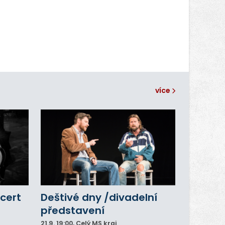
více
cert
Deštivé dny /divadelní
představení
21.9.
19:00
, Celý MS kraj