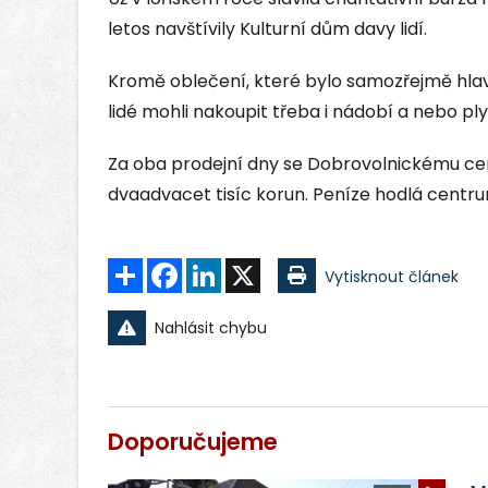
letos navštívily Kulturní dům davy lidí.
Kromě oblečení, které bylo samozřejmě hlav
lidé mohli nakoupit třeba i nádobí a nebo pl
Za oba prodejní dny se Dobrovolnickému cen
dvaadvacet tisíc korun. Peníze hodlá centrum
Sdílet
Facebook
LinkedIn
X
Vytisknout článek
Nahlásit chybu
Doporučujeme