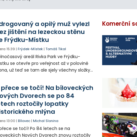
drogovaný a opilý muž vylezl
Komerční s
ez jištění na lezeckou stěnu
e Frýdku-Místku
era
15:39
|
Frýdek-Místek
|
Tomáš Tikal
lnočasový areál Rivka Park ve Frýdku-
stku se otevře pro veřejnost až v polovině
pna, už teď se tam ale sjely všechny složky
áchranného systému. Důvodem bylo
iknutí opilého muže pod vlivem drog do
 přece se točí! Na bíloveckých
eálu. Vyšplhal na lezeckou stěnu a nemohl
ových Dvorech se po 84
lů.
etech roztočily lopatky
istorického mlýna
era
13:00
|
Bílovec
|
Michal Slonina
přece se točí! Po 84 letech se na
loveckých Nových Dvorech znovu roztočily