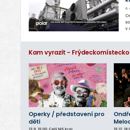
6.
Os
so
v 
ná
Ve
Kam vyrazit - Frýdeckomístecko
Operky / představení pro
Ondře
děti
Melod
13.9.
15:00
, Celý MS kraj
15.12.
18: