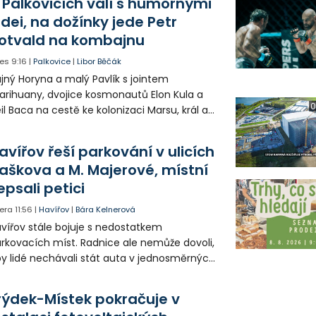
 Palkovicích válí s humornými
idei, na dožínky jede Petr
otvald na kombajnu
es
9:16
|
Palkovice
|
Libor Běčák
jný Horyna a malý Pavlík s jointem
rihuany, dvojice kosmonautů Elon Kula a
0
il Baca na cestě ke kolonizaci Marsu, král a
šek a mnoho dalších postav už při
opagaci Palkovic ztvárnili starosta Radim
avířov řeší parkování v ulicích
ča a místostarosta David Kula.
aškova a M. Majerové, místní
epsali petici
era
11:56
|
Havířov
|
Bára Kelnerová
vířov stále bojuje s nedostatkem
rkovacích míst. Radnice ale nemůže dovoli,
y lidé nechávali stát auta v jednosměrných
icích, kde nezbývá místo pro průjezd IZS.
tuace se teď řeší v jednom vnitrobloku, kde
rýdek-Místek pokračuje v
 někteří obyvatelé rozhodli sepsat petici.