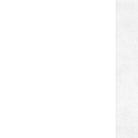
tentokrát nabídnou více než čtyřicet
pečlivě vybraných stánků s kvalitní
gastronomií, farmářskými produkty,
designem i řemeslnou tvorbou.
Návštěvníci se mohou těšit nejen na
oblíbené stálice, ale také na řadu
novinek, které v Ostravě běžně
nepotkají.