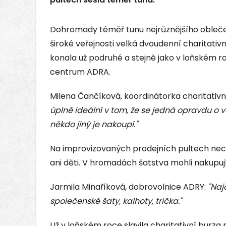
Dohromady téměř tunu nejrůznějšího obleč
široké veřejnosti velká dvoudenní charitativ
konala už podruhé a stejně jako v loňském r
centrum ADRA.
Milena Čančíková, koordinátorka charitativ
úplně ideální v tom, že se jedná opravdu o v
někdo jiný je nakoupí."
Na improvizovaných prodejních pultech nec
ani děti. V hromadách šatstva mohli nakupujíc
Jarmila Minaříková, dobrovolnice ADRY:
"Naj
společenské šaty, kalhoty, trička."
Už v loňském roce slavila charitativní burza