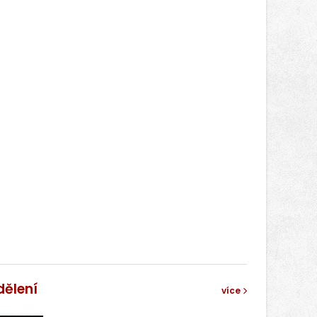
správní proces.
dělení
více