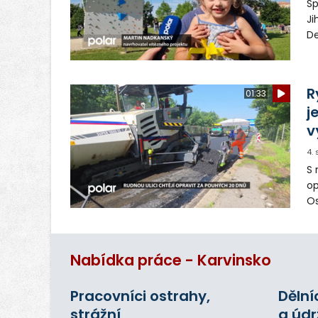
Sp
Ji
De
pa
ob
vy
R
01:33
j
v
4.
S 
op
Os
op
Nabídka práce - Karvinsko
Pracovníci ostrahy,
Dělní
strážní
a úd