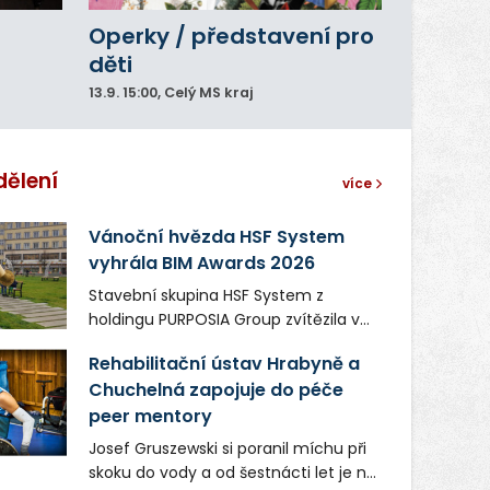
Operky / představení pro
děti
13.9.
15:00
, Celý MS kraj
dělení
více
Vánoční hvězda HSF System
vyhrála BIM Awards 2026
Stavební skupina HSF System z
holdingu PURPOSIA Group zvítězila v
soutěži Construsoft BIM Awards 2026
Rehabilitační ústav Hrabyně a
v kategorii Projekty veřejného zájmu.
Chuchelná zapojuje do péče
Ocenění získala ocelová Vánoční
peer mentory
hvězda, která vznikla pro Ostravské
Vánoce na Masarykově náměstí.
Josef Gruszewski si poranil míchu při
Sezónní prvek vánoční výzdoby sloužil
skoku do vody a od šestnácti let je na
během adventu jako fotopoint pro