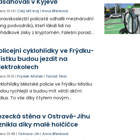
asahovali v Kyjevě
era
10:14
|
Celý MS kraj
|
Anna Břenková
ravskoslezští policisté odhalili mezinárodní
ng podvodníků, kteří lákali lidi na
hádkové zisky z kryptoměn. Falešní poradci
lámanou češtinou volali obětem z
rajinského call centra a připravili Čechy o
olicejní cyklohlídky ve Frýdku-
sítky až stovky milionů korun. Na padesátce
ístku budou jezdit na
movních prohlídek v Kyjevě se podíleli i
lektrokolech
ští vyšetřovatelé.
era
16:15
|
Frýdek-Místek
|
Tomáš Tikal
klohlídky Městské policie ve Frýdku-Místku
dou rychlejší a budou mít větší akční
dius. To vše díky čtyřem novým
ektrokolům, které strážníkům pořídilo
ěsto.
ezecká stěna v Ostravě-Jihu
znikla díky malé holčičce
era
13:48
|
Ostrava-Jih
|
Anna Břenková