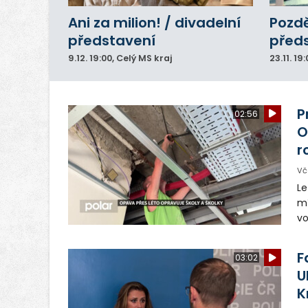
Ani za milion! / divadelní
Pozdě
představení
před
9.12.
19:00
, Celý MS kraj
23.11.
19:
P
02:56
O
r
Vč
Le
mí
vo
Le
p
F
03:02
ro
U
K