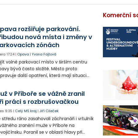
Komerční s
pava rozšiřuje parkování.
řibudou nová místa i změny v
arkovacích zónách
era
17:24
|
Opava
|
Yvona Fajtová
jít volné parkovací místo v širším centru
avy bývá často složité. Město proto
ipravuje další opatření, která mají situaci
epšit. Vznikají nová parkovací stání, mění se
ganizace dopravy a některé novinky čekají
už v Příboře se vážně zranil
ké řidiče v parkovacích zónách.
ři práci s rozbrušovačkou
es
9:35
|
Celý MS kraj
|
Jiří Cileček
 středu ráno zasahovali záchranáři i vrtulník
vážného zranění muže v Příboře na
vojičínsku. Poranil se v oblasti hlavy při