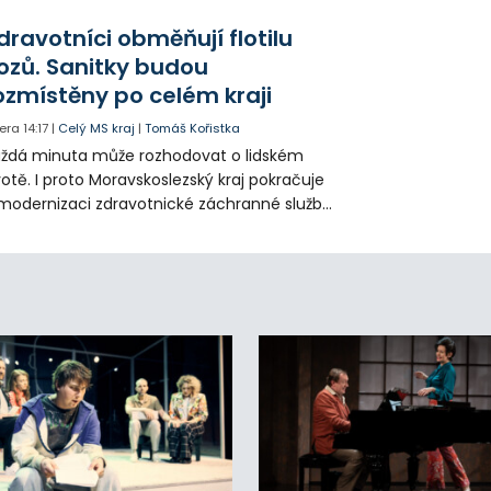
olečnosti Slezan Holding.
dravotníci obměňují flotilu
ozů. Sanitky budou
ozmístěny po celém kraji
era
14:17
|
Celý MS kraj
|
Tomáš Kořistka
ždá minuta může rozhodovat o lidském
votě. I proto Moravskoslezský kraj pokračuje
modernizaci zdravotnické záchranné služby
do provozu nyní zamířilo 14 nových sanitek
bavených nejmodernější technikou.