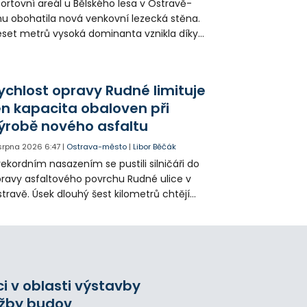
ortovní areál u Bělského lesa v Ostravě-
hu obohatila nová venkovní lezecká stěna.
set metrů vysoká dominanta vznikla díky
rticipativnímu rozpočtu a místním
yvatelům nabízí volně přístupné sportovní
žití.
ychlost opravy Rudné limituje
en kapacita obaloven při
ýrobě nového asfaltu
 srpna 2026
6:47
|
Ostrava-město
|
Libor Běčák
rekordním nasazením se pustili silničáři do
ravy asfaltového povrchu Rudné ulice v
travě. Úsek dlouhý šest kilometrů chtějí
ravit během 20 dnů.
ci v oblasti výstavby
ržby budov