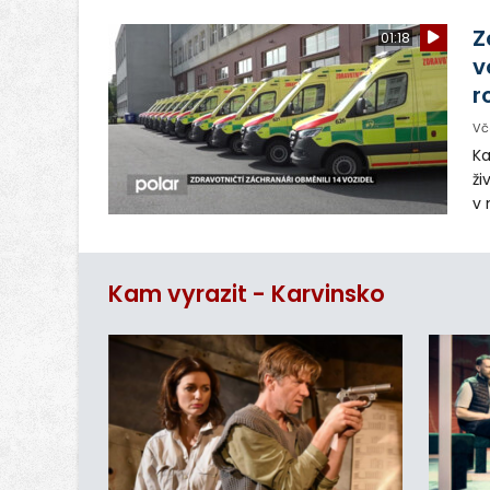
sp
Z
01:18
v
r
Vč
Ka
ži
v 
– 
vy
Kam vyrazit - Karvinsko