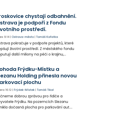
áci s rozbrušovačkou. Následně byl
tulníkem přepraven do ostravské fakultní
emocnice.
roskovice chystají odbahnění.
strava je podpoří z Fondu
ivotního prostředí.
es
9:14
|
Ostrava-město
|
Tomáš Kořistka
trava pokračuje v podpoře projektů, které
epšují životní prostředí. Z městského fondu
putují další miliony na péči o krajinu,
řejný prostor i environmentální výchovu
tí a mládeže.
ohoda Frýdku-Místku a
lezanu Holding přinesla novou
arkovací plochu
era
16:12
|
Frýdek-Místek
|
Tomáš Tikal
čneme dobrou zprávou pro řidiče a
yvatele Frýdku. Na pozemcích Slezanu
nikla dočasná plocha pro parkování aut.
ohodlo se na tom město s vedením