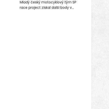
Mladý český motocyklový tým SP
(ČPZP) apeluje na všechny, kteří se
race project získal další body v
těší dobrému zdraví, aby se stali
mezinárodním šampionátu EURO
pravidelnými dárci krve.
MOTO. Při závodním víkendu, který se
konal od 31. července do 2. srpna na
německém okruhu Oschersleben,
obsadil Filip Novotný ve třídě
Supersport desáté a jedenácté
místo. Maks Palmowski dokončil oba
závody kategorie Sportbike na
dvanácté příčce. Přestože výsledky
zůstaly za očekáváním týmu, důležitý
posun přineslo testování nového
aerodynamického řešení pro Aprilii
RS660, které motocykl znatelně
zrychlilo.