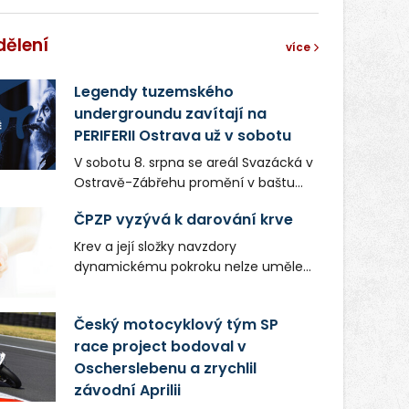
dělení
více
Legendy tuzemského
undergroundu zavítají na
PERIFERII Ostrava už v sobotu
V sobotu 8. srpna se areál Svazácká v
Ostravě-Zábřehu promění v baštu
undergroundové a alternativní
ČPZP vyzývá k darování krve
hudby. Uskuteční se zde totiž první
ročník festivalu PERIFERIE Ostrava.
Krev a její složky navzdory
Brány areálu se otevřou půlhodinu po
dynamickému pokroku nelze uměle
poledni, na příchozí čekají koncerty,
vyrobit. Zdravotnictví se tudíž bez
autorská čtení a rozhovory.
ochoty lidí darovat tuto
Český motocyklový tým SP
Vstupenky v ceně 450 Kč jsou v
nenahraditelnou tělní tekutinu
prodeji.
race project bodoval v
neobejde. Naléhavá potřeba doplnit
Oscherslebenu a zrychlil
krevní zásoby nastává vždy v létě,
kdy stoupá počet úrazů. Česká
závodní Aprilii
průmyslová zdravotní pojišťovna