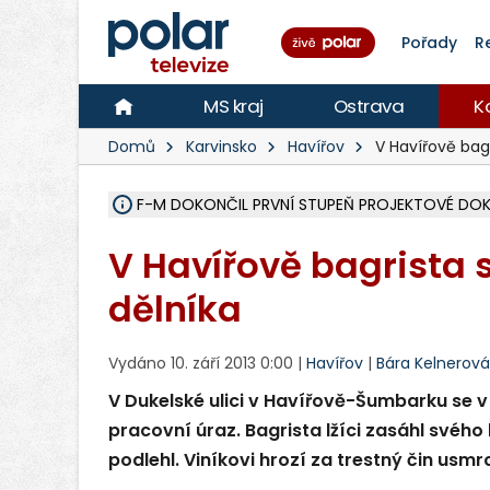
Pořady
R
MS kraj
Ostrava
K
Domů
Karvinsko
Havířov
V Havířově bag
F-M DOKONČIL PRVNÍ STUPEŇ PROJEKTOVÉ DO
V KARVINÉ KANDIDUJE DO PODZIMNÍCH VOLEB 8 
ŠEST JEDNOTEK HASIČŮ ZASAHOVALO U POŽÁRU
HOŘELO NA DVOU HEKTARECH A ZNIČENO BYLO 3
KARVINÁ ZNÁ BUDOUCÍ PODOBU AREÁLU LODIČ
MORAVSKOSLEZŠTÍ POLICISTÉ ODHALILI MEZINÁ
LÁKALI LIDI NA ZISKY Z KRYPTOMĚN, INFO A VIDE
MINISTESTVO ŽIVOTNÍHO PROSTŘEDÍ PŘEVZALO
A ROZHODLO, ŽE VINÍK ZA ŠKODY PO ZAVEZENÍ 
MUŽ V PŘÍBOŘE SE VÁŽNĚ ZRANIL PŘI PRÁCI S 
SLEZSKÁ OSTRAVA PŘIPRAVUJE PROJEKTOVOU D
FRÝDEK-MÍSTEK DOKONČIL STAVBU VOLNOČASOVÉ
HNUTÍ ANO V HAVÍŘOVĚ NEZAŘADÍ HEJTMANA JO
MS KRAJ VYBUDUJE ZA 40 MILIONŮ V JABLUNKOVĚ
FOTBALISTA LAURI LAINE SE VRACÍ Z BANÍKU OS
V Havířově bagrista s
dělníka
Vydáno 10. září 2013 0:00 |
Havířov
|
Bára Kelnerová
V Dukelské ulici v Havířově-Šumbarku se v
pracovní úraz. Bagrista lžíci zasáhl svéh
podlehl. Viníkovi hrozí za trestný čin usmrc