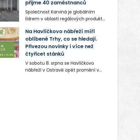
přijme 40 zaměstnanců
Společnost Karviná je globálním
lídrem v oblasti regálových produktů
a systémů, stabilním
Na Havlíčkovo nábřeží míří
zaměstnavatelem na Karvinsku a
oblíbené Trhy, co se hledají.
firmou s obrovským potenciálem.
Přivezou novinky i více než
čtyřicet stánků
V sobotu 8. srpna se Havlíčkovo
nábřeží v Ostravě opět promění v
místo plné vůní, chutí a poctivých
lokálních výrobků. Trhy, co se hledají
tentokrát nabídnou více než čtyřicet
pečlivě vybraných stánků s kvalitní
gastronomií, farmářskými produkty,
designem i řemeslnou tvorbou.
Návštěvníci se mohou těšit nejen na
oblíbené stálice, ale také na řadu
novinek, které v Ostravě běžně
nepotkají.