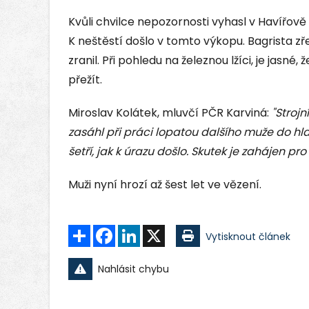
Kvůli chvilce nepozornosti vyhasl v Havířově d
K neštěstí došlo v tomto výkopu. Bagrista z
zranil. Při pohledu na železnou lžíci, je jasné
přežít.
Miroslav Kolátek, mluvčí PČR Karviná:
"Strojn
zasáhl při práci lopatou dalšího muže do hl
šetří, jak k úrazu došlo. Skutek je zahájen pr
Muži nyní hrozí až šest let ve vězení.
Sdílet
Facebook
LinkedIn
X
Vytisknout článek
Nahlásit chybu