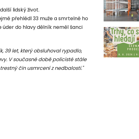
alší lidský život.
řejmě přehlédl 33 muže a smrtelně ho
, že úder do hlavy dělník neměl šanci
ík, 39 let, který obsluhoval rypadlo,
avy. V současné době policisté stále
o trestný čin usmrcení z nedbalosti."