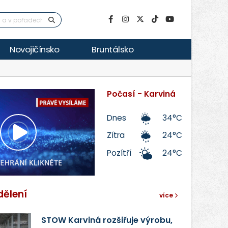
Novojičínsko
Bruntálsko
Počasí - Karviná
Dnes
34°C
Zítra
24°C
Přehrát
Pozítří
24°C
video
dělení
více
STOW Karviná rozšiřuje výrobu,