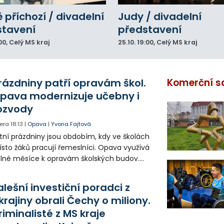
 příchozí / divadelní
Judy / divadelní
stavení
představení
00
, Celý MS kraj
25.10.
19:00
, Celý MS kraj
rázdniny patří opravám škol.
Komerční s
pava modernizuje učebny i
ozvody
era
18:13
|
Opava
|
Yvona Fajtová
tní prázdniny jsou obdobím, kdy ve školách
sto žáků pracují řemeslníci. Opava využívá
lné měsíce k opravám školských budov.
tos jsou díky obnově školek po
ředloňských povodních práce méně
alešní investiční poradci z
zsáhlé.
krajiny obrali Čechy o miliony.
riminalisté z MS kraje