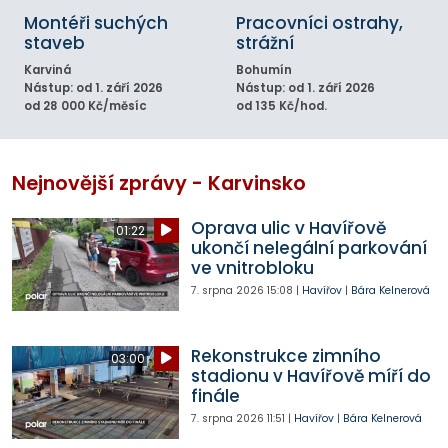
Montéři suchých
Pracovníci ostrahy,
staveb
strážní
Karviná
Bohumín
Nástup: od 1. září 2026
Nástup: od 1. září 2026
od 28 000 Kč/měsíc
od 135 Kč/hod.
Nejnovější zprávy - Karvinsko
Oprava ulic v Havířově
01:22
ukončí nelegální parkování
ve vnitrobloku
7. srpna 2026
15:08
|
Havířov
|
Bára Kelnerová
Rekonstrukce zimního
03:00
stadionu v Havířově míří do
finále
7. srpna 2026
11:51
|
Havířov
|
Bára Kelnerová