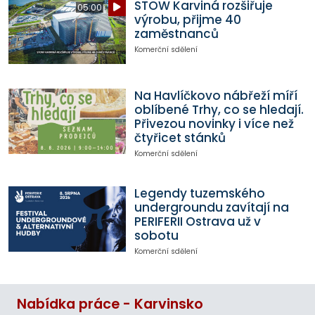
STOW Karviná rozšiřuje
05:00
výrobu, přijme 40
zaměstnanců
Komerční sdělení
Na Havlíčkovo nábřeží míří
oblíbené Trhy, co se hledají.
Přivezou novinky i více než
čtyřicet stánků
Komerční sdělení
Legendy tuzemského
undergroundu zavítají na
PERIFERII Ostrava už v
sobotu
Komerční sdělení
Nabídka práce - Karvinsko