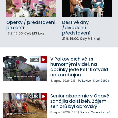
Operky / představení
Deštivé dny
pro děti
/divadelní
představení
13.9.
15:00
, Celý MS kraj
21.9.
19:00
, Celý MS kraj
V Palkovicích válí s
01:30
humornými videi, na
dožínky jede Petr Kotvald
na kombajnu
8. srpna 2026
9:16
|
Palkovice
|
Libor Běčák
Senior akademie v Opavě
02:50
zahájila další běh. Zájem
seniorů byl obrovský
8. srpna 2026
10:28
|
Opava
|
Yvona Fajtová