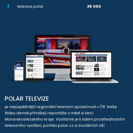
televize.polar
35 000
POLAR TELEVIZE
je nejúspěšnější regionální televizní společnost v ČR. Naše
štáby denně přinášejí reportáže z měst a obcí
Moravskoslezského kraje. Vysíláme je k lidem prostřednictvím
televizního vysílání, portálu polar.cz a sociálních sítí.