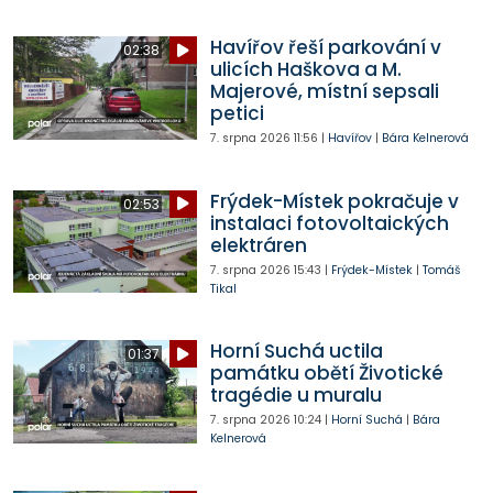
Havířov řeší parkování v
02:38
ulicích Haškova a M.
Majerové, místní sepsali
petici
7. srpna 2026
11:56
|
Havířov
|
Bára Kelnerová
Frýdek-Místek pokračuje v
02:53
instalaci fotovoltaických
elektráren
7. srpna 2026
15:43
|
Frýdek-Místek
|
Tomáš
Tikal
Horní Suchá uctila
01:37
památku obětí Životické
tragédie u muralu
7. srpna 2026
10:24
|
Horní Suchá
|
Bára
Kelnerová