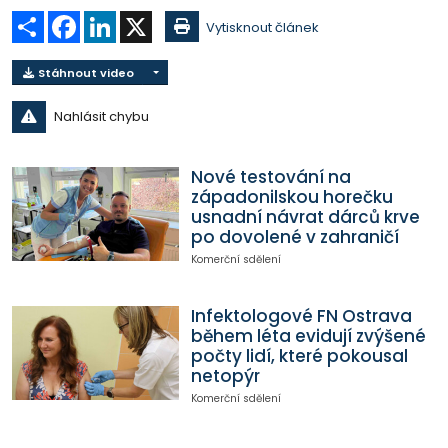
Sdílet
Facebook
LinkedIn
X
Vytisknout článek
Stáhnout video
Nahlásit chybu
Nové testování na
západonilskou horečku
usnadní návrat dárců krve
po dovolené v zahraničí
Komerční sdělení
Infektologové FN Ostrava
během léta evidují zvýšené
počty lidí, které pokousal
netopýr
Komerční sdělení