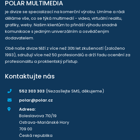
POLAR MULTIMEDIA
je divize se specializací na komerční výrobu. Umíme a rádi
děláme vše, co se týká multimedií - videa, virtuální realitu,
grafiky, weby. Našim klientům to přináší výhodu snadné
komunikace s jediným univerzálním a osvědčeným
dodavatelem.
Obě naše divize těží z více než 30ti let zkušeností (založeno
1993), sdružují více než 50 profesionálů a drží řadu ocenění za
profesionalitu a proklientský přístup.
Kontaktujte nás
552 303 303
(Nezasílejte SMS, děkujeme)
polar@polar.cz
Adresa:
Boleslavova 710/19
Ostrava-Mariánské Hory
709 00
Česká republika