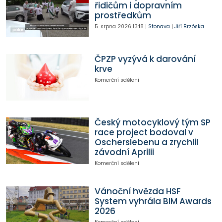
řidičům i dopravním
prostředkům
5. srpna 2026
13:18
|
Stonava
|
Jiří Brzóska
ČPZP vyzývá k darování
krve
Komerční sdělení
Český motocyklový tým SP
race project bodoval v
Oscherslebenu a zrychlil
závodní Aprilii
Komerční sdělení
Vánoční hvězda HSF
System vyhrála BIM Awards
2026