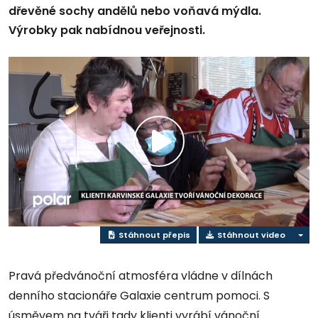
dřevěné sochy andělů nebo voňavá mýdla.
Výrobky pak nabídnou veřejnosti.
Přehrát
video
Stáhnout přepis
Stáhnout video
Pravá předvánoční atmosféra vládne v dílnách
denního stacionáře Galaxie centrum pomoci. S
úsměvem na tváři tady klienti vyrábí vánoční