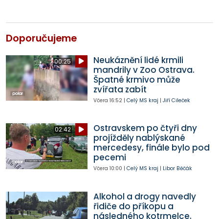
Doporučujeme
Neukáznění lidé krmili
00:25
mandrily v Zoo Ostrava.
Špatné krmivo může
zvířata zabít
Včera
16:52
|
Celý MS kraj
|
Jiří Cileček
Ostravskem po čtyři dny
02:42
projížděly nablýskané
mercedesy, finále bylo pod
pecemi
Včera
10:00
|
Celý MS kraj
|
Libor Běčák
Alkohol a drogy navedly
řidiče do příkopu a
následného kotrmelce.