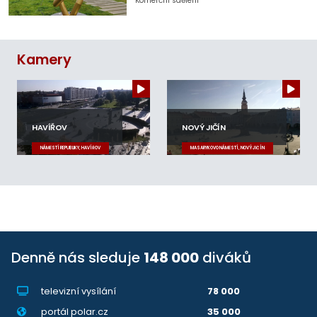
Komerční sdělení
Kamery
HAVÍŘOV
NOVÝ JIČÍN
NÁMĚSTÍ REPUBLIKY, HAVÍŘOV
MASARYKOVO NÁMĚSTÍ, NOVÝ JIČÍN
Denně nás sleduje
148 000
diváků
televizní vysílání
78 000
portál polar.cz
35 000