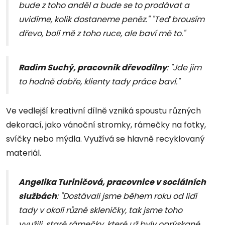
bude z toho anděl a bude se to prodávat a
uvidíme, kolik dostaneme peněz." "Teď brousím
dřevo, bolí mě z toho ruce, ale baví mě to."
Radim Suchý, pracovník dřevodílny
: "Jde jim
to hodně dobře, klienty tady práce baví."
Ve vedlejší kreativní dílně vzniká spoustu různých
dekorací, jako vánoční stromky, rámečky na fotky,
svíčky nebo mýdla. Využívá se hlavně recyklovaný
materiál.
Angelika Turiničová, pracovnice v sociálních
službách
: "Dostávali jsme během roku od lidí
tady v okolí různé skleničky, tak jsme toho
využili, staré rámečky, které už byly oprýskané,