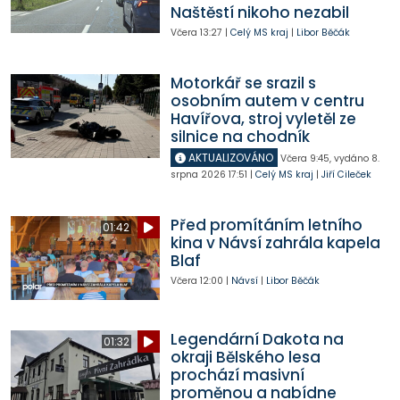
Naštěstí nikoho nezabil
Včera
13:27
|
Celý MS kraj
|
Libor Běčák
Motorkář se srazil s
osobním autem v centru
Havířova, stroj vyletěl ze
silnice na chodník
AKTUALIZOVÁNO
Včera
9:45
,
vydáno 8.
srpna 2026
17:51
|
Celý MS kraj
|
Jiří Cileček
Před promítáním letního
01:42
kina v Návsí zahrála kapela
Blaf
Včera
12:00
|
Návsí
|
Libor Běčák
Legendární Dakota na
01:32
okraji Bělského lesa
prochází masivní
proměnou a nabídne