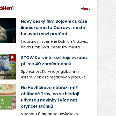
dělení
více
Nový český film Bojovník ukáže
ikonická místa Ostravy, místní
ho uvidí mezi prvními
Industriální scenérie Dolních Vítkovic,
halda Hrabůvka, centrum města i
další ikonická místa Ostravy se objeví
STOW Karviná rozšiřuje výrobu,
5:00
v novém filmu Bojovník, který vstoupí
přijme 40 zaměstnanců
do kin už 13. srpna. Režiséři Vojtěch
Frič a Tomáš Dianiška si
Společnost Karviná je globálním
moravskoslezskou metropoli
lídrem v oblasti regálových produktů
nevybrali náhodou – její syrová
a systémů, stabilním
atmosféra se stala přirozenou
Na Havlíčkovo nábřeží míří
zaměstnavatelem na Karvinsku a
součástí příběhu bývalého
oblíbené Trhy, co se hledají.
firmou s obrovským potenciálem.
boxerského šampiona Hoffa (Milan
Přivezou novinky i více než
Ondrík), jenž se po letech vrací do
čtyřicet stánků
světa vrcholových zápasů, tentokrát
V sobotu 8. srpna se Havlíčkovo
v MMA.