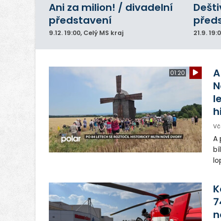
Ani za milion! / divadelní
Dešti
představení
před
9.12.
19:00
, Celý MS kraj
21.9.
19:
A
01:20
N
l
h
Vč
A 
bí
lo
st
ro
K
7
n