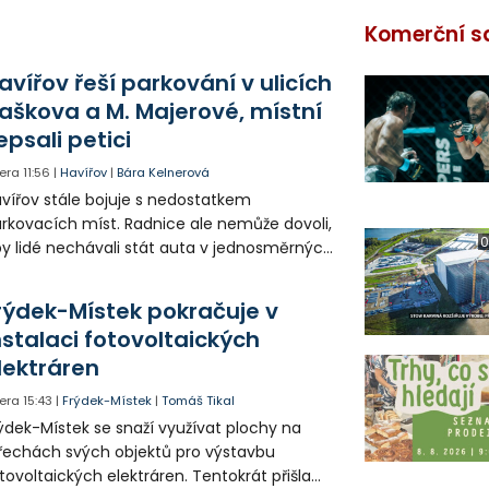
Komerční s
avířov řeší parkování v ulicích
aškova a M. Majerové, místní
epsali petici
era
11:56
|
Havířov
|
Bára Kelnerová
vířov stále bojuje s nedostatkem
rkovacích míst. Radnice ale nemůže dovoli,
0
y lidé nechávali stát auta v jednosměrných
icích, kde nezbývá místo pro průjezd IZS.
tuace se teď řeší v jednom vnitrobloku, kde
rýdek-Místek pokračuje v
 někteří obyvatelé rozhodli sepsat petici.
nstalaci fotovoltaických
lektráren
era
15:43
|
Frýdek-Místek
|
Tomáš Tikal
ýdek-Místek se snaží využívat plochy na
řechách svých objektů pro výstavbu
tovoltaických elektráren. Tentokrát přišla