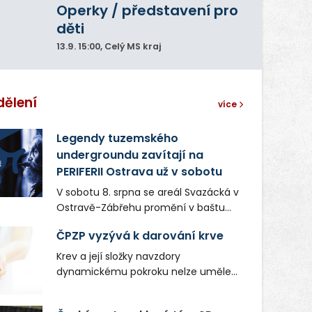
Operky / představení pro
děti
13.9.
15:00
, Celý MS kraj
dělení
více
Legendy tuzemského
undergroundu zavítají na
PERIFERII Ostrava už v sobotu
V sobotu 8. srpna se areál Svazácká v
Ostravě-Zábřehu promění v baštu
undergroundové a alternativní
ČPZP vyzývá k darování krve
hudby. Uskuteční se zde totiž první
ročník festivalu PERIFERIE Ostrava.
Krev a její složky navzdory
Brány areálu se otevřou půlhodinu po
dynamickému pokroku nelze uměle
poledni, na příchozí čekají koncerty,
vyrobit. Zdravotnictví se tudíž bez
autorská čtení a rozhovory.
ochoty lidí darovat tuto