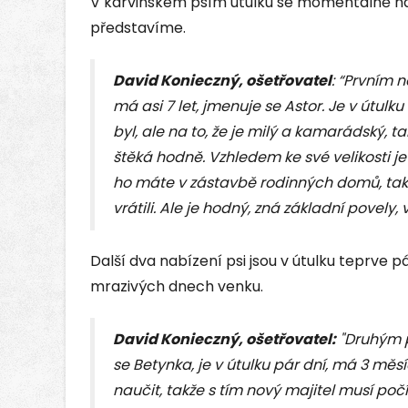
V karvinském psím útulku se momentálně nac
představíme.
David Konieczný, ošetřovatel
: “Prvním 
má asi 7 let, jmenuje se Astor. Je v útulk
byl, ale na to, že je milý a kamarádský, 
štěká hodně. Vzhledem ke své velikosti 
ho máte v zástavbě rodinných domů, tak
vrátili. Ale je hodný, zná základní povely
Další dva nabízení psi jsou v útulku teprve pár
mrazivých dnech venku.
David Konieczný, ošetřovatel:
"Druhým p
se Betynka, je v útulku pár dní, má 3 měsí
naučit, takže s tím nový majitel musí počí