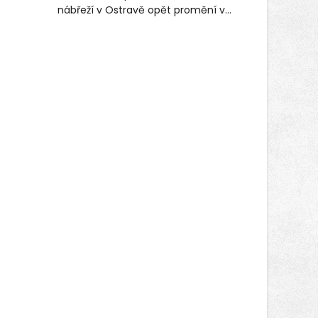
nábřeží v Ostravě opět promění v
místo plné vůní, chutí a poctivých
lokálních výrobků. Trhy, co se hledají
tentokrát nabídnou více než čtyřicet
pečlivě vybraných stánků s kvalitní
gastronomií, farmářskými produkty,
designem i řemeslnou tvorbou.
Návštěvníci se mohou těšit nejen na
oblíbené stálice, ale také na řadu
novinek, které v Ostravě běžně
nepotkají.