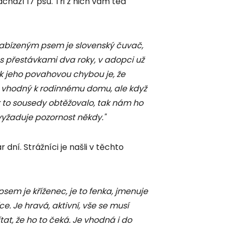
hází 17 psů. Tři z nich vám teď
nabízeným psem je slovenský čuvač,
u s přestávkami dva roky, v adopci už
tak jeho povahovou chybou je, že
je vhodný k rodinnému domu, ale když
 to sousedy obtěžovalo, tak nám ho
, vyžaduje pozornost někdy."
 dní. Strážníci je našli v těchto
sem je kříženec, je to fenka, jmenuje
ce. Je hravá, aktivní, vše se musí
tat, že ho to čeká. Je vhodná i do