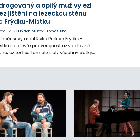
olia přímo v Kunčicích.
drogovaný a opilý muž vylezl
ez jištění na lezeckou stěnu
e Frýdku-Místku
era
15:39
|
Frýdek-Místek
|
Tomáš Tikal
lnočasový areál Rivka Park ve Frýdku-
stku se otevře pro veřejnost až v polovině
pna, už teď se tam ale sjely všechny složky
áchranného systému. Důvodem bylo
iknutí opilého muže pod vlivem drog do
eálu. Vyšplhal na lezeckou stěnu a nemohl
lů.