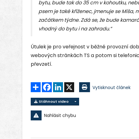
bytu, bude tak do 35 cm v kohoutku, ne
psem je také kříženec, jmenuje se Míša, m
začátkem týdne. Zdá se, že bude kamaráds
vhodný do bytu i na zahradu.”
Útulek je pro veřejnost v běžné provozní dob
webových stránkách TS a potom si telefonic
převzetí.
Sdílet
Facebook
LinkedIn
X
Vytisknout článek
Stáhnout video
Nahlásit chybu