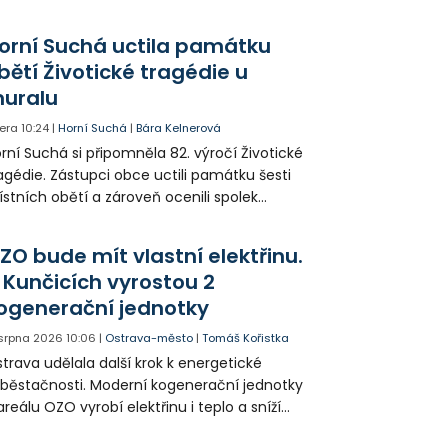
da na 11. Základní školu ve Frýdku.
orní Suchá uctila památku
bětí Životické tragédie u
uralu
era
10:24
|
Horní Suchá
|
Bára Kelnerová
rní Suchá si připomněla 82. výročí Životické
agédie. Zástupci obce uctili památku šesti
stních obětí a zároveň ocenili spolek
votice Sobě za zpřístupnění informací o
agédii prostřednictvím QR kódů u
ZO bude mít vlastní elektřinu.
amátníků.
 Kunčicích vyrostou 2
ogenerační jednotky
 srpna 2026
10:06
|
Ostrava-město
|
Tomáš Kořistka
trava udělala další krok k energetické
běstačnosti. Moderní kogenerační jednotky
areálu OZO vyrobí elektřinu i teplo a sníží
klady i emise. Malou elektrárnu postaví