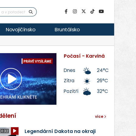
Novojičínsko
Bruntálsko
Počasí - Karviná
Dnes
24°C
Zítra
26°C
Přehrát
Pozítří
32°C
video
dělení
více
Legendární Dakota na okraji
01:32