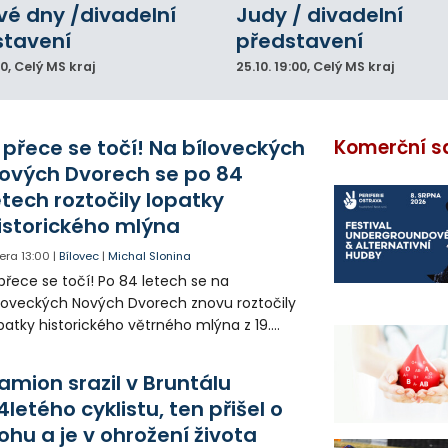
vé dny /divadelní
Judy / divadelní
stavení
představení
00
, Celý MS kraj
25.10.
19:00
, Celý MS kraj
 přece se točí! Na bíloveckých
Komerční s
ových Dvorech se po 84
etech roztočily lopatky
istorického mlýna
era
13:00
|
Bílovec
|
Michal Slonina
přece se točí! Po 84 letech se na
loveckých Nových Dvorech znovu roztočily
patky historického větrného mlýna z 19.
oletí. Kvůli nepříznivému větru je ale museli
zpohybovat dobrovolníci.
amion srazil v Bruntálu
4letého cyklistu, ten přišel o
ohu a je v ohrožení života