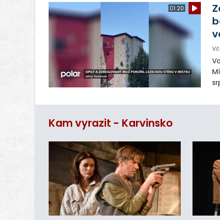
Ve
Z
01:20
b
v
Vč
Vo
Mí
sr
z
vn
ar
Kam vyrazit - Karvinsko
do