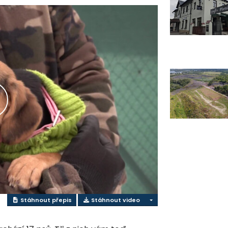
řehrát
ideo
Stáhnout přepis
Stáhnout video