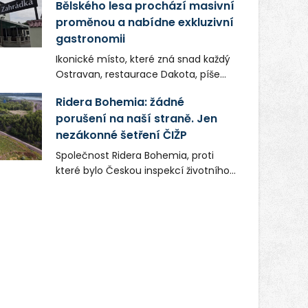
Bělského lesa prochází masivní
proměnou a nabídne exkluzivní
gastronomii
Ikonické místo, které zná snad každý
Ostravan, restaurace Dakota, píše
novou kapitolu. Silná mateřská
Ridera Bohemia: žádné
společnost Dang Investment Group
porušení na naší straně. Jen
s.r.o. investuje do projektu přes 50
nezákonné šetření ČIŽP
milionů korun. Cílem je přinést
Ostravě dva špičkové gastronomické
Společnost Ridera Bohemia, proti
koncepty, které v regionu dosud
které bylo Českou inspekcí životního
chyběly, luxusní středomořskou
prostředí (ČIŽP) čtyři roky vedeno
kuchyni a autentickou asijskou
vykonstruované řízení, při realizaci
gastronomii.
OVS na heřmanické haldě
postupovala v souladu se zákonem a
zadáním státního podniku DIAMO a v
této souvislosti nelze hovořit o
žádném odpadu. Ridera od počátku
označovala řízení ČIŽP za nezákonné
a domáhala se práva na spravedlivý