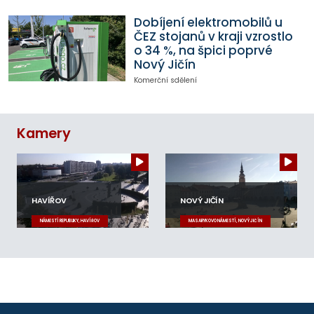
Dobíjení elektromobilů u
ČEZ stojanů v kraji vzrostlo
o 34 %, na špici poprvé
Nový Jičín
Komerční sdělení
Kamery
HAVÍŘOV
NOVÝ JIČÍN
NÁMĚSTÍ REPUBLIKY, HAVÍŘOV
MASARYKOVO NÁMĚSTÍ, NOVÝ JIČÍN