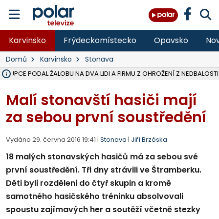
Karvinsko
Frýdeckomístecko
Opavsko
Nov
Domů
Karvinsko
Stonava
ÁSTUPCE PODAL ŽALOBU NA DVA LIDI A FIRMU Z OHROŽENÍ Z NEDBALOSTI
NA SLEZSKÉ HARTĚ PŘIBYLO SINIC, VODA MÁ HORŠÍ KVALITU, HYGIENI
NA BÍLOVECKÝCH NOVÝCH DVORECH SE PO 84 LETECH ROZTOČILY L
KARVINSKÉ MOŘE ZÍSKÁ NOVÉ GASTRO ZÁZEMÍ S VYHLÍDKOVOU TER
REKONSTRUKCE MATEŘSKÉ ŠKOLY V CHLEBIČOVĚ MÍŘÍ DO FINÁLE, VÍ
CYKLISTU (74) SRAZIL V BRUNTÁLU KAMION, JE V OHROŽENÍ ŽIVOTA,
POLICIE HLEDÁ PŘÍPADNÉ SVĚDKY, KTEŘÍ POMŮŽOU OBJASNIT PRŮ
MS KRAJ DOKONČIL OPRAVU SILNICE MEZI VRBNEM A HEŘMANOVICEM
SMVAK NABÍZÍ V DOBĚ SUCHA VODU OBCÍM A FIRMÁM, CISTERNY JE
F-M POKRAČUJE V INSTALACI FOTOVOLTAICKÝCH ELEKTRÁREN, REP
SENIOR AKADEMIE V OPAVĚ ZAHÁJILA DALŠÍ BĚH, REPORTÁŽ NA POL
PLANETÁRIUM V OSTRAVĚ CHYSTÁ POZOROVÁNÍ ČÁSTEČNÉHO ZATMĚ
OPRAVA ULIC V HAVÍŘOVĚ UKONČÍ NELEGÁLNÍ PARKOVÁNÍ VE VNI
V HAVÍŘOVĚ SE TĚŽCE ZRANIL MOTORKÁŘ PO SRÁŽCE S AUTEM, INF
TRAGICKÁ SRÁŽKA VLAKU S KAMIONEM V DOLNÍ LUTYNI Z LEDNA 
Malí stonavští hasiči mají
za sebou první soustředění
Vydáno 29. června 2016 19:41 |
Stonava
|
Jiří Brzóska
18 malých stonavských hasičů má za sebou své
první soustředění. Tři dny strávili ve Štramberku.
Děti byli rozděleni do čtyř skupin a kromě
samotného hasičského tréninku absolvovali
spoustu zajímavých her a soutěží včetně stezky