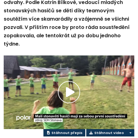
odvahy. Podle Katrin Bílkové, vedoucí mladých
stonavských hasičů se děti díky teamovým
soutěžím více skamarádily a vzájemně se všichni
pozvali. V příštím roce by proto ráda soustředění
zopakovala, ale tentokrát už po dobu jednoho
týdne.
Přehrát
video
Stáhnout přepis
Stáhnout video