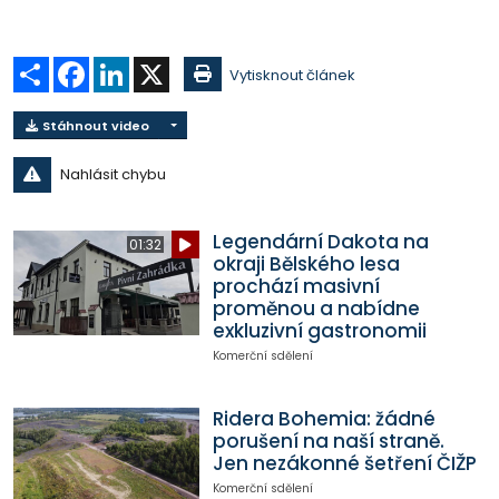
Sdílet
Facebook
LinkedIn
X
Vytisknout článek
Stáhnout video
Nahlásit chybu
Legendární Dakota na
01:32
okraji Bělského lesa
prochází masivní
proměnou a nabídne
exkluzivní gastronomii
Komerční sdělení
Ridera Bohemia: žádné
porušení na naší straně.
Jen nezákonné šetření ČIŽP
Komerční sdělení