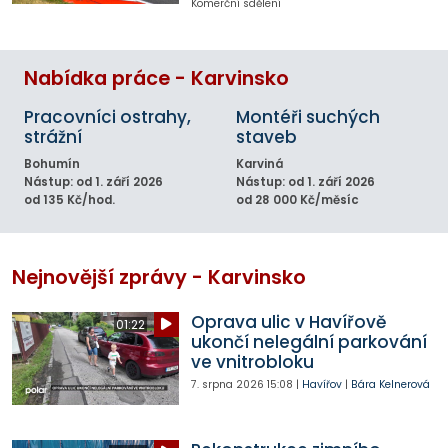
Komerční sdělení
Nabídka práce - Karvinsko
Pracovníci ostrahy,
Montéři suchých
strážní
staveb
Bohumín
Karviná
Nástup: od 1. září 2026
Nástup: od 1. září 2026
od 135 Kč/hod.
od 28 000 Kč/měsíc
Nejnovější zprávy - Karvinsko
Oprava ulic v Havířově
01:22
ukončí nelegální parkování
ve vnitrobloku
7. srpna 2026
15:08
|
Havířov
|
Bára Kelnerová