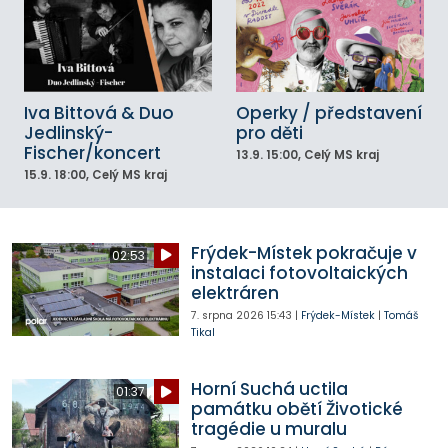
Iva Bittová & Duo
Operky / představení
Jedlinský-
pro děti
Fischer/koncert
13.9.
15:00
, Celý MS kraj
15.9.
18:00
, Celý MS kraj
Frýdek-Místek pokračuje v
02:53
instalaci fotovoltaických
elektráren
7. srpna 2026
15:43
|
Frýdek-Místek
|
Tomáš
Tikal
Horní Suchá uctila
01:37
památku obětí Životické
tragédie u muralu