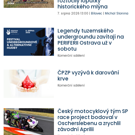
roztočily lopatky
historického mlýna
7. srpna 2026
13:00
|
Bílovec
|
Michal Slonina
Legendy tuzemského
undergroundu zavítají na
PERIFERII Ostrava už v
sobotu
Komerční sdělení
ČPZP vyzývá k darování
krve
Komerční sdělení
Český motocyklový tým SP
race project bodoval v
Oscherslebenu a zrychlil
závodní Aprilii