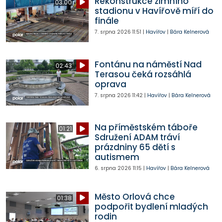
Rekonstrukce zimního
03:00
stadionu v Havířově míří do
finále
7. srpna 2026
11:51
|
Havířov
|
Bára Kelnerová
Fontánu na náměstí Nad
02:43
Terasou čeká rozsáhlá
oprava
7. srpna 2026
11:42
|
Havířov
|
Bára Kelnerová
Na příměstském táboře
01:21
Sdružení ADAM tráví
prázdniny 65 dětí s
autismem
6. srpna 2026
11:15
|
Havířov
|
Bára Kelnerová
Město Orlová chce
01:38
podpořit bydlení mladých
rodin