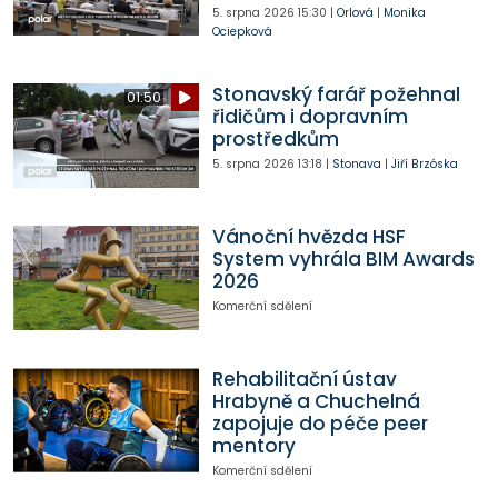
5. srpna 2026
15:30
|
Orlová
|
Monika
Ociepková
Stonavský farář požehnal
01:50
řidičům i dopravním
prostředkům
5. srpna 2026
13:18
|
Stonava
|
Jiří Brzóska
Vánoční hvězda HSF
System vyhrála BIM Awards
2026
Komerční sdělení
Rehabilitační ústav
Hrabyně a Chuchelná
zapojuje do péče peer
mentory
Komerční sdělení