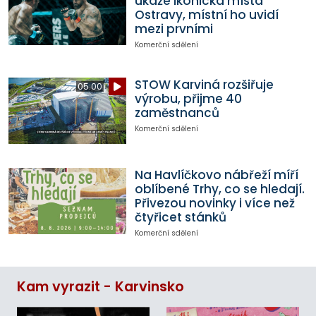
ukáže ikonická místa
Ostravy, místní ho uvidí
mezi prvními
Komerční sdělení
STOW Karviná rozšiřuje
05:00
výrobu, přijme 40
zaměstnanců
Komerční sdělení
Na Havlíčkovo nábřeží míří
oblíbené Trhy, co se hledají.
Přivezou novinky i více než
čtyřicet stánků
Komerční sdělení
Kam vyrazit - Karvinsko