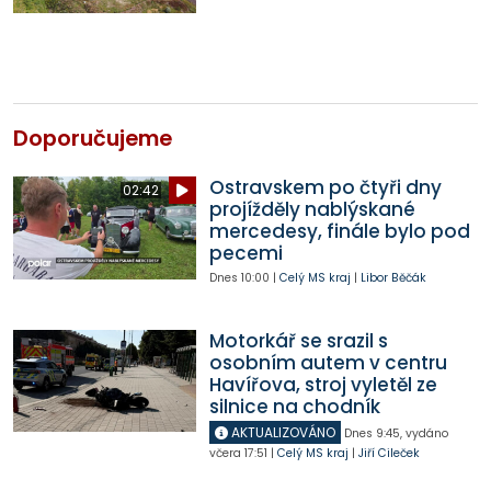
Doporučujeme
Ostravskem po čtyři dny
02:42
projížděly nablýskané
mercedesy, finále bylo pod
pecemi
Dnes
10:00
|
Celý MS kraj
|
Libor Běčák
Motorkář se srazil s
osobním autem v centru
Havířova, stroj vyletěl ze
silnice na chodník
AKTUALIZOVÁNO
Dnes
9:45
,
vydáno
včera
17:51
|
Celý MS kraj
|
Jiří Cileček