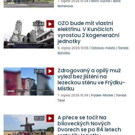
7. srpna 2026
10:24
|
Horní Suchá
|
Bára
Kelnerová
OZO bude mít vlastní
02:44
elektřinu. V Kunčicích
vyrostou 2 kogenerační
jednotky
6. srpna 2026
10:06
|
Ostrava-město
|
Tomáš
Kořistka
Zdrogovaný a opilý muž
01:20
vylezl bez jištění na
lezeckou stěnu ve Frýdku-
Místku
7. srpna 2026
15:39
|
Frýdek-Místek
|
Tomáš
Tikal
A přece se točí! Na
01:20
bíloveckých Nových
Dvorech se po 84 letech