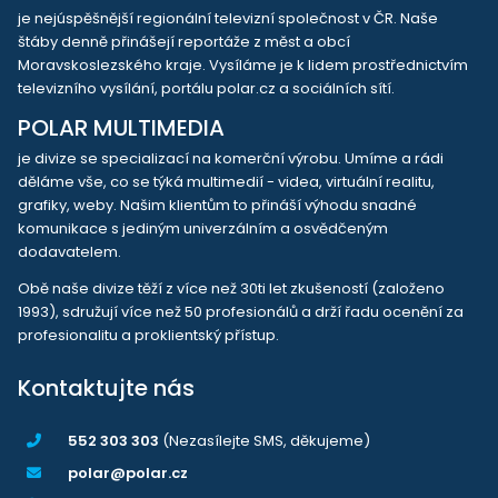
je nejúspěšnější regionální televizní společnost v ČR. Naše
štáby denně přinášejí reportáže z měst a obcí
Moravskoslezského kraje. Vysíláme je k lidem prostřednictvím
televizního vysílání, portálu polar.cz a sociálních sítí.
POLAR MULTIMEDIA
je divize se specializací na komerční výrobu. Umíme a rádi
děláme vše, co se týká multimedií - videa, virtuální realitu,
grafiky, weby. Našim klientům to přináší výhodu snadné
komunikace s jediným univerzálním a osvědčeným
dodavatelem.
Obě naše divize těží z více než 30ti let zkušeností (založeno
1993), sdružují více než 50 profesionálů a drží řadu ocenění za
profesionalitu a proklientský přístup.
Kontaktujte nás
552 303 303
(Nezasílejte SMS, děkujeme)
polar@polar.cz