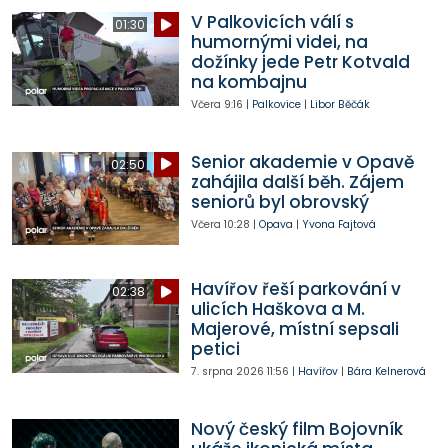
V Palkovicích válí s
01:30
humornými videi, na
dožínky jede Petr Kotvald
na kombajnu
Včera
9:16
|
Palkovice
|
Libor Běčák
Senior akademie v Opavě
02:50
zahájila další běh. Zájem
seniorů byl obrovský
Včera
10:28
|
Opava
|
Yvona Fajtová
Havířov řeší parkování v
02:38
ulicích Haškova a M.
Majerové, místní sepsali
petici
7. srpna 2026
11:56
|
Havířov
|
Bára Kelnerová
Nový český film Bojovník