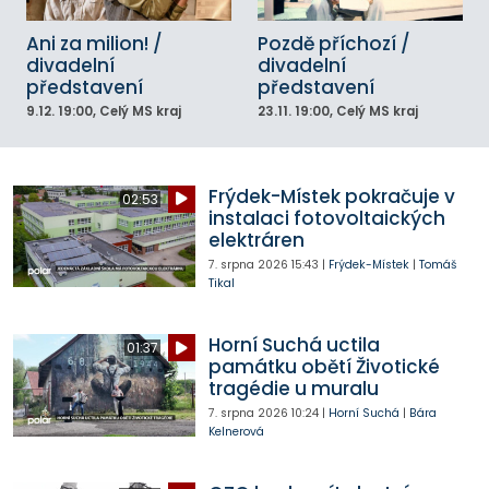
Ani za milion! /
Pozdě příchozí /
divadelní
divadelní
představení
představení
9.12.
19:00
, Celý MS kraj
23.11.
19:00
, Celý MS kraj
Frýdek-Místek pokračuje v
02:53
instalaci fotovoltaických
elektráren
7. srpna 2026
15:43
|
Frýdek-Místek
|
Tomáš
Tikal
Horní Suchá uctila
01:37
památku obětí Životické
tragédie u muralu
7. srpna 2026
10:24
|
Horní Suchá
|
Bára
Kelnerová