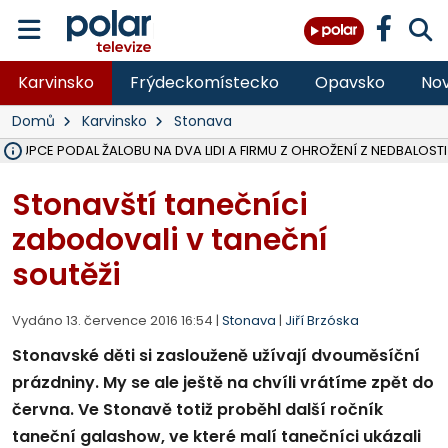
Karvinsko
Frýdeckomístecko
Opavsko
Nov
Domů
Karvinsko
Stonava
ÁSTUPCE PODAL ŽALOBU NA DVA LIDI A FIRMU Z OHROŽENÍ Z NEDBALOSTI
NA SLEZSKÉ HARTĚ PŘIBYLO SINIC, VODA MÁ HORŠÍ KVALITU, HYGIENI
NA BÍLOVECKÝCH NOVÝCH DVORECH SE PO 84 LETECH ROZTOČILY L
KARVINSKÉ MOŘE ZÍSKÁ NOVÉ GASTRO ZÁZEMÍ S VYHLÍDKOVOU TER
REKONSTRUKCE MATEŘSKÉ ŠKOLY V CHLEBIČOVĚ MÍŘÍ DO FINÁLE, VÍ
CYKLISTU (74) SRAZIL V BRUNTÁLU KAMION, JE V OHROŽENÍ ŽIVOTA,
POLICIE HLEDÁ PŘÍPADNÉ SVĚDKY, KTEŘÍ POMŮŽOU OBJASNIT PRŮ
MS KRAJ DOKONČIL OPRAVU SILNICE MEZI VRBNEM A HEŘMANOVICEM
SMVAK NABÍZÍ V DOBĚ SUCHA VODU OBCÍM A FIRMÁM, CISTERNY JE
F-M POKRAČUJE V INSTALACI FOTOVOLTAICKÝCH ELEKTRÁREN, REP
SENIOR AKADEMIE V OPAVĚ ZAHÁJILA DALŠÍ BĚH, REPORTÁŽ NA POL
PLANETÁRIUM V OSTRAVĚ CHYSTÁ POZOROVÁNÍ ČÁSTEČNÉHO ZATMĚ
OPRAVA ULIC V HAVÍŘOVĚ UKONČÍ NELEGÁLNÍ PARKOVÁNÍ VE VNI
V HAVÍŘOVĚ SE TĚŽCE ZRANIL MOTORKÁŘ PO SRÁŽCE S AUTEM, INF
TRAGICKÁ SRÁŽKA VLAKU S KAMIONEM V DOLNÍ LUTYNI Z LEDNA 
Stonavští tanečníci
zabodovali v taneční
soutěži
Vydáno 13. července 2016 16:54 |
Stonava
|
Jiří Brzóska
Stonavské děti si zaslouženě užívají dvouměsíční
prázdniny. My se ale ještě na chvíli vrátíme zpět do
června. Ve Stonavě totiž proběhl další ročník
taneční galashow, ve které malí tanečníci ukázali