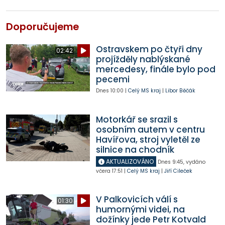
Doporučujeme
Ostravskem po čtyři dny
02:42
projížděly nablýskané
mercedesy, finále bylo pod
pecemi
Dnes
10:00
|
Celý MS kraj
|
Libor Běčák
Motorkář se srazil s
osobním autem v centru
Havířova, stroj vyletěl ze
silnice na chodník
AKTUALIZOVÁNO
Dnes
9:45
,
vydáno
včera
17:51
|
Celý MS kraj
|
Jiří Cileček
V Palkovicích válí s
01:30
humornými videi, na
dožínky jede Petr Kotvald