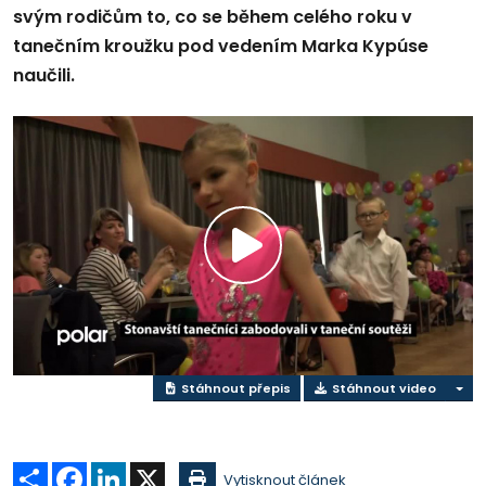
svým rodičům to, co se během celého roku v
tanečním kroužku pod vedením Marka Kypúse
naučili.
Přehrát
video
Stáhnout přepis
Stáhnout video
Sdílet
Facebook
LinkedIn
X
Vytisknout článek