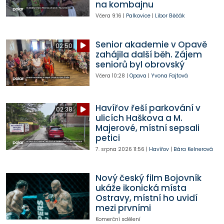
na kombajnu
Včera
9:16
|
Palkovice
|
Libor Běčák
Senior akademie v Opavě
02:50
zahájila další běh. Zájem
seniorů byl obrovský
Včera
10:28
|
Opava
|
Yvona Fajtová
Havířov řeší parkování v
02:38
ulicích Haškova a M.
Majerové, místní sepsali
petici
7. srpna 2026
11:56
|
Havířov
|
Bára Kelnerová
Nový český film Bojovník
ukáže ikonická místa
Ostravy, místní ho uvidí
mezi prvními
Komerční sdělení