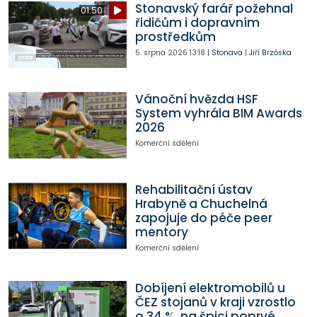
Stonavský farář požehnal
01:50
řidičům i dopravním
prostředkům
5. srpna 2026
13:18
|
Stonava
|
Jiří Brzóska
Vánoční hvězda HSF
System vyhrála BIM Awards
2026
Komerční sdělení
Rehabilitační ústav
Hrabyně a Chuchelná
zapojuje do péče peer
mentory
Komerční sdělení
Dobíjení elektromobilů u
ČEZ stojanů v kraji vzrostlo
o 34 %, na špici poprvé