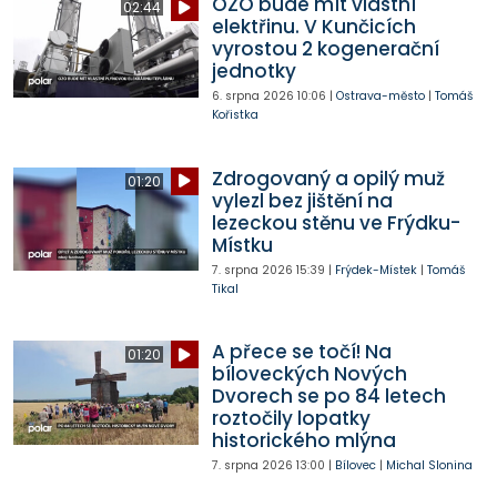
OZO bude mít vlastní
02:44
elektřinu. V Kunčicích
vyrostou 2 kogenerační
jednotky
6. srpna 2026
10:06
|
Ostrava-město
|
Tomáš
Kořistka
Zdrogovaný a opilý muž
01:20
vylezl bez jištění na
lezeckou stěnu ve Frýdku-
Místku
7. srpna 2026
15:39
|
Frýdek-Místek
|
Tomáš
Tikal
A přece se točí! Na
01:20
bíloveckých Nových
Dvorech se po 84 letech
roztočily lopatky
historického mlýna
7. srpna 2026
13:00
|
Bílovec
|
Michal Slonina