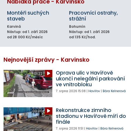
Nabídka práce - Karvinsko
Montéři suchých
Pracovníci ostrahy,
staveb
strážní
Karviná
Bohumín
Nástup: od 1. září 2026
Nástup: od 1. září 2026
od 28 000 Kč/měsíc
od 135 Kč/hod.
Nejnovější zprávy - Karvinsko
Oprava ulic v Havířově
01:22
ukončí nelegální parkování
ve vnitrobloku
7. srpna 2026
15:08
|
Havířov
|
Bára Kelnerová
Rekonstrukce zimního
03:00
stadionu v Havířově míří do
finále
7. srpna 2026
11:51
|
Havířov
|
Bára Kelnerová