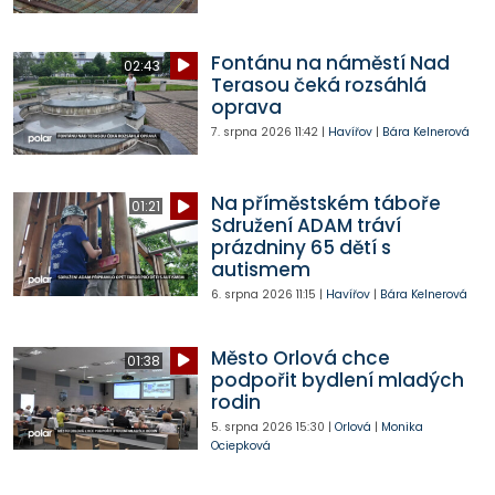
Fontánu na náměstí Nad
02:43
Terasou čeká rozsáhlá
oprava
7. srpna 2026
11:42
|
Havířov
|
Bára Kelnerová
Na příměstském táboře
01:21
Sdružení ADAM tráví
prázdniny 65 dětí s
autismem
6. srpna 2026
11:15
|
Havířov
|
Bára Kelnerová
Město Orlová chce
01:38
podpořit bydlení mladých
rodin
5. srpna 2026
15:30
|
Orlová
|
Monika
Ociepková