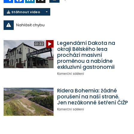
Stáhnout video
Nahlásit chybu
Legendární Dakota na
01:32
okraji Bělského lesa
prochází masivní
proměnou a nabídne
exkluzivní gastronomii
Komerční sdělení
Ridera Bohemia: žádné
porušení na naší straně.
Jen nezákonné šetření ČIŽP
Komerční sdělení