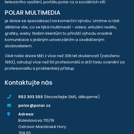
televizního vysílání, portálu polar.cz a sociálních sítí.
POLAR MULTIMEDIA
je divize se specializací na komerční výrobu. Umíme a rádi
děláme vše, co se týká multimedií - videa, virtuální realitu,
grafiky, weby. Našim klientům to přináší výhodu snadné
komunikace s jediným univerzálním a osvědčeným
dodavatelem.
Obě naše divize těží z více než 30ti let zkušeností (založeno
1993), sdružují více než 50 profesionálů a drží řadu ocenění za
profesionalitu a proklientský přístup.
Kontaktujte nás
552 303 303
(Nezasílejte SMS, děkujeme)
polar@polar.cz
Adresa:
Boleslavova 710/19
Ostrava-Mariánské Hory
709 00