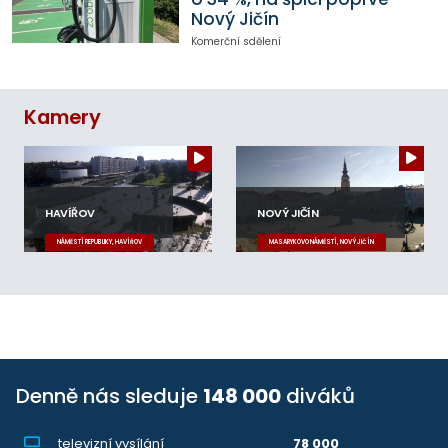
Nový Jičín
Komerční sdělení
Kamery
HAVÍŘOV
NOVÝ JIČÍN
NÁMĚSTÍ REPUBLIKY, HAVÍŘOV
MASARYKOVO NÁMĚSTÍ, NOVÝ JIČÍN
Denně nás sleduje
148 000
diváků
televizní vysílání
78 000