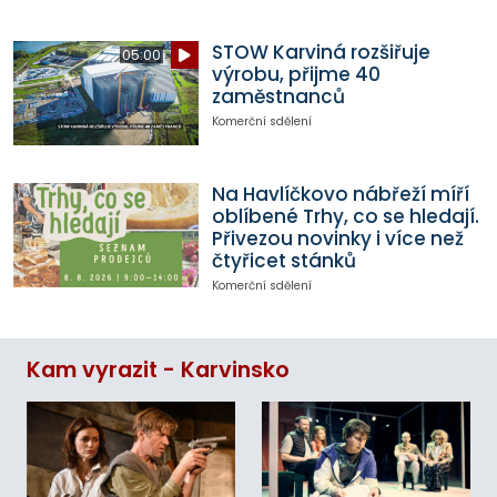
STOW Karviná rozšiřuje
05:00
výrobu, přijme 40
zaměstnanců
Komerční sdělení
Na Havlíčkovo nábřeží míří
oblíbené Trhy, co se hledají.
Přivezou novinky i více než
čtyřicet stánků
Komerční sdělení
Kam vyrazit - Karvinsko