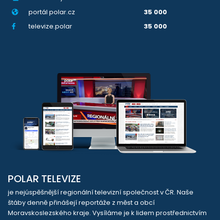
portál polar.cz
35 000
televize.polar
35 000
POLAR TELEVIZE
je nejúspěšnější regionální televizní společnost v ČR. Naše
štáby denně přinášejí reportáže z měst a obcí
Moravskoslezského kraje. Vysíláme je k lidem prostřednictvím