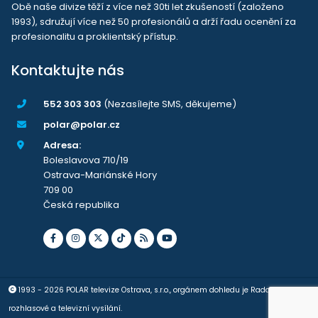
Obě naše divize těží z více než 30ti let zkušeností (založeno
1993), sdružují více než 50 profesionálů a drží řadu ocenění za
profesionalitu a proklientský přístup.
Kontaktujte nás
552 303 303
(Nezasílejte SMS, děkujeme)
polar@polar.cz
Adresa:
Boleslavova 710/19
Ostrava-Mariánské Hory
709 00
Česká republika
1993 - 2026 POLAR televize Ostrava, s.r.o., orgánem dohledu je Rada pro
rozhlasové a televizní vysílání.