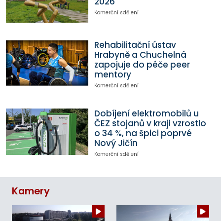
2026
Komerční sdělení
Rehabilitační ústav
Hrabyně a Chuchelná
zapojuje do péče peer
mentory
Komerční sdělení
Dobíjení elektromobilů u
ČEZ stojanů v kraji vzrostlo
o 34 %, na špici poprvé
Nový Jičín
Komerční sdělení
Kamery