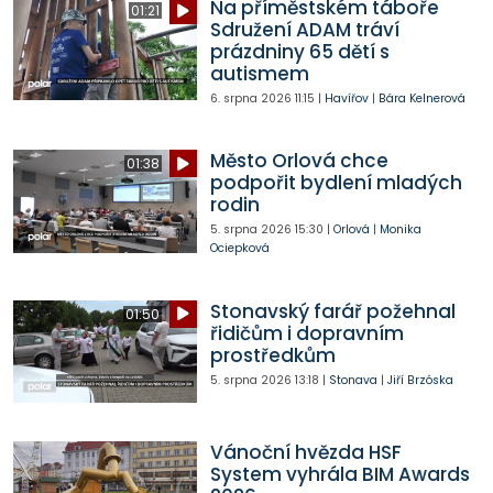
Na příměstském táboře
01:21
Sdružení ADAM tráví
prázdniny 65 dětí s
autismem
6. srpna 2026
11:15
|
Havířov
|
Bára Kelnerová
Město Orlová chce
01:38
podpořit bydlení mladých
rodin
5. srpna 2026
15:30
|
Orlová
|
Monika
Ociepková
Stonavský farář požehnal
01:50
řidičům i dopravním
prostředkům
5. srpna 2026
13:18
|
Stonava
|
Jiří Brzóska
Vánoční hvězda HSF
System vyhrála BIM Awards