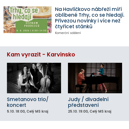
Na Havlíčkovo nábřeží míří
oblíbené Trhy, co se hledají.
Přivezou novinky i více než
čtyřicet stánků
Komerční sdělení
Kam vyrazit - Karvinsko
Smetanovo trio/
Judy / divadelní
koncert
představení
5.10.
18:00
, Celý MS kraj
25.10.
19:00
, Celý MS kraj