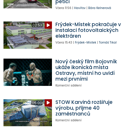
petici
Včera
11:56
|
Havířov
|
Bára Kelnerová
Frýdek-Místek pokračuje v
02:53
instalaci fotovoltaických
elektráren
Včera
15:43
|
Frýdek-Místek
|
Tomáš Tikal
Nový český film Bojovník
ukáže ikonická místa
Ostravy, místní ho uvidí
mezi prvními
Komerční sdělení
STOW Karviná rozšiřuje
05:00
výrobu, přijme 40
zaměstnanců
Komerční sdělení