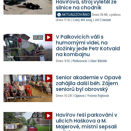
Havířova, stroj vyletěl ze
silnice na chodník
AKTUALIZOVÁNO
Dnes
18:48
,
vydáno
dnes
17:51
|
Celý MS kraj
|
Jiří Cileček
V Palkovicích válí s
01:30
humornými videi, na
dožínky jede Petr Kotvald
na kombajnu
Dnes
9:16
|
Palkovice
|
Libor Běčák
Senior akademie v Opavě
02:50
zahájila další běh. Zájem
seniorů byl obrovský
Dnes
10:28
|
Opava
|
Yvona Fajtová
Havířov řeší parkování v
02:38
ulicích Haškova a M.
Majerové, místní sepsali