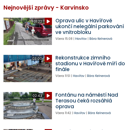
Nejnovější zprávy - Karvinsko
Oprava ulic v Havířově
01:22
ukončí nelegální parkování
ve vnitrobloku
Včera
15:08
|
Havířov
|
Bára Kelnerová
Rekonstrukce zimního
03:00
stadionu v Havířově míří do
finále
Včera
11:51
|
Havířov
|
Bára Kelnerová
Fontánu na náměstí Nad
02:43
Terasou čeká rozsáhlá
oprava
Včera
11:42
|
Havířov
|
Bára Kelnerová