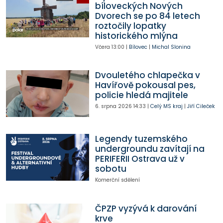
bíloveckých Nových
Dvorech se po 84 letech
roztočily lopatky
historického mlýna
Včera
13:00
|
Bílovec
|
Michal Slonina
Dvouletého chlapečka v
Havířově pokousal pes,
policie hledá majitele
6. srpna 2026
14:33
|
Celý MS kraj
|
Jiří Cileček
Legendy tuzemského
undergroundu zavítají na
PERIFERII Ostrava už v
sobotu
Komerční sdělení
ČPZP vyzývá k darování
krve