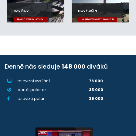
HAVÍŘOV
NOVÝ JIČÍN
NÁMĚSTÍ REPUBLIKY, HAVÍŘOV
MASARYKOVO NÁMĚSTÍ, NOVÝ JIČÍN
Denně nás sleduje
148 000
diváků
televizní vysílání
78 000
portál polar.cz
35 000
televize.polar
35 000