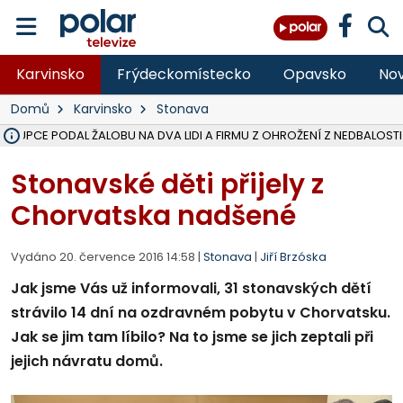
Karvinsko
Frýdeckomístecko
Opavsko
Nov
Domů
Karvinsko
Stonava
ÁSTUPCE PODAL ŽALOBU NA DVA LIDI A FIRMU Z OHROŽENÍ Z NEDBALOSTI
NA SLEZSKÉ HARTĚ PŘIBYLO SINIC, VODA MÁ HORŠÍ KVALITU, HYGIENI
NA BÍLOVECKÝCH NOVÝCH DVORECH SE PO 84 LETECH ROZTOČILY L
KARVINSKÉ MOŘE ZÍSKÁ NOVÉ GASTRO ZÁZEMÍ S VYHLÍDKOVOU TER
REKONSTRUKCE MATEŘSKÉ ŠKOLY V CHLEBIČOVĚ MÍŘÍ DO FINÁLE, VÍ
CYKLISTU (74) SRAZIL V BRUNTÁLU KAMION, JE V OHROŽENÍ ŽIVOTA,
POLICIE HLEDÁ PŘÍPADNÉ SVĚDKY, KTEŘÍ POMŮŽOU OBJASNIT PRŮ
MS KRAJ DOKONČIL OPRAVU SILNICE MEZI VRBNEM A HEŘMANOVICEM
SMVAK NABÍZÍ V DOBĚ SUCHA VODU OBCÍM A FIRMÁM, CISTERNY JE
F-M POKRAČUJE V INSTALACI FOTOVOLTAICKÝCH ELEKTRÁREN, REP
SENIOR AKADEMIE V OPAVĚ ZAHÁJILA DALŠÍ BĚH, REPORTÁŽ NA POL
PLANETÁRIUM V OSTRAVĚ CHYSTÁ POZOROVÁNÍ ČÁSTEČNÉHO ZATMĚ
OPRAVA ULIC V HAVÍŘOVĚ UKONČÍ NELEGÁLNÍ PARKOVÁNÍ VE VNI
V HAVÍŘOVĚ SE TĚŽCE ZRANIL MOTORKÁŘ PO SRÁŽCE S AUTEM, INF
TRAGICKÁ SRÁŽKA VLAKU S KAMIONEM V DOLNÍ LUTYNI Z LEDNA 
Stonavské děti přijely z
Chorvatska nadšené
Vydáno 20. července 2016 14:58 |
Stonava
|
Jiří Brzóska
Jak jsme Vás už informovali, 31 stonavských dětí
strávilo 14 dní na ozdravném pobytu v Chorvatsku.
Jak se jim tam líbilo? Na to jsme se jich zeptali při
jejich návratu domů.