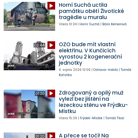
Horní Suchá uctila
01:37
památku obětí Životické
tragédie u muralu
Včera
10:24
|
Horní Suchá
|
Bára Kelnerová
OZO bude mít vlastní
02:44
elektřinu. V Kunčicích
vyrostou 2 kogenerační
jednotky
6. srpna 2026
10:06
|
Ostrava-město
|
Tomáš
Kořistka
Zdrogovaný a opilý muž
01:20
vylezl bez jištění na
lezeckou stěnu ve Frýdku-
Místku
Včera
15:39
|
Frýdek-Místek
|
Tomáš Tikal
A přece se točí! Na
01:20