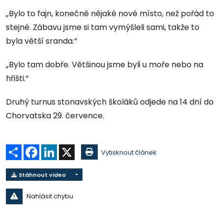
„Bylo to fajn, konečně nějaké nové místo, než pořád to
stejné. Zábavu jsme si tam vymýšleli sami, takže to
byla větší sranda.“
„Bylo tam dobře. Většinou jsme byli u moře nebo na
hřišti.“
Druhý turnus stonavských školáků odjede na 14 dní do
Chorvatska 29. července.
Sdílet
Facebook
LinkedIn
X
Vytisknout článek
Stáhnout video
Nahlásit chybu