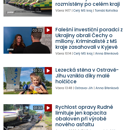
rozmístěny po celém kraji
Včera
14:17
|
Celý MS kraj
|
Tomáš Kořistka
Falešní investiční poradci z
03:02
Ukrajiny obrali Čechy o
miliony. Kriminalisté z MS
kraje zasahovali v Kyjevě
Včera
10:14
|
Celý MS kraj
|
Anna Břenková
Lezecká stěna v Ostravě-
01:22
Jihu vznikla díky malé
holčičce
Včera
13:48
|
Ostrava-Jih
|
Anna Břenková
Rychlost opravy Rudné
01:33
limituje jen kapacita
obaloven při výrobě
nového asfaltu