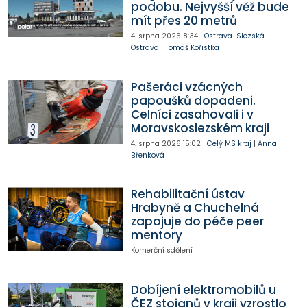
podobu. Nejvyšší věž bude
mít přes 20 metrů
4. srpna 2026
8:34
|
Ostrava-Slezská
Ostrava
|
Tomáš Kořistka
Pašeráci vzácných
papoušků dopadeni.
Celníci zasahovali i v
Moravskoslezském kraji
4. srpna 2026
15:02
|
Celý MS kraj
|
Anna
Břenková
Rehabilitační ústav
Hrabyně a Chuchelná
zapojuje do péče peer
mentory
Komerční sdělení
Dobíjení elektromobilů u
ČEZ stojanů v kraji vzrostlo