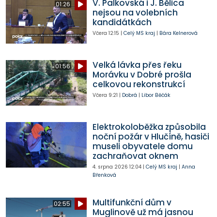
V. Palkovská i J. Bělica
01:26
nejsou na volebních
kandidátkách
Včera
12:15
|
Celý MS kraj
|
Bára Kelnerová
Velká lávka přes řeku
01:56
Morávku v Dobré prošla
celkovou rekonstrukcí
Včera
9:21
|
Dobrá
|
Libor Běčák
Elektrokoloběžka způsobila
noční požár v Hlučíně, hasiči
museli obyvatele domu
zachraňovat oknem
4. srpna 2026
12:04
|
Celý MS kraj
|
Anna
Břenková
Multifunkční dům v
02:55
Muglinově už má jasnou