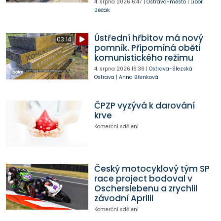
4. srpna 2026
6:47
|
Ostrava-město
|
Libor
Běčák
Ústřední hřbitov má nový
03:14
pomník. Připomíná oběti
komunistického režimu
4. srpna 2026
16:36
|
Ostrava-Slezská
Ostrava
|
Anna Břenková
ČPZP vyzývá k darování
krve
Komerční sdělení
Český motocyklový tým SP
race project bodoval v
Oscherslebenu a zrychlil
závodní Aprilii
Komerční sdělení