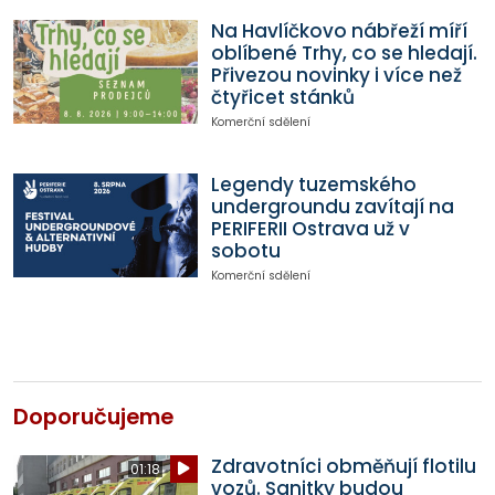
Na Havlíčkovo nábřeží míří
oblíbené Trhy, co se hledají.
Přivezou novinky i více než
čtyřicet stánků
Komerční sdělení
Legendy tuzemského
undergroundu zavítají na
PERIFERII Ostrava už v
sobotu
Komerční sdělení
Doporučujeme
Zdravotníci obměňují flotilu
01:18
vozů. Sanitky budou