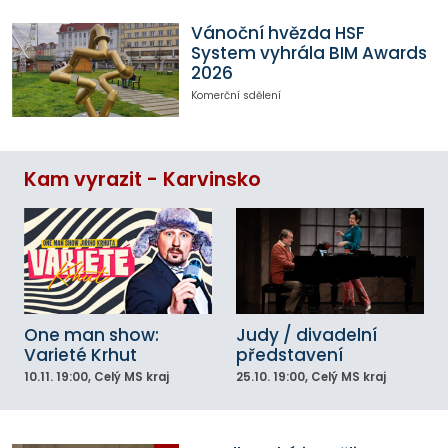
Vánoční hvězda HSF
System vyhrála BIM Awards
2026
Komerční sdělení
Kam vyrazit - Karvinsko
One man show:
Judy / divadelní
Varieté Krhut
představení
10.11.
19:00
, Celý MS kraj
25.10.
19:00
, Celý MS kraj