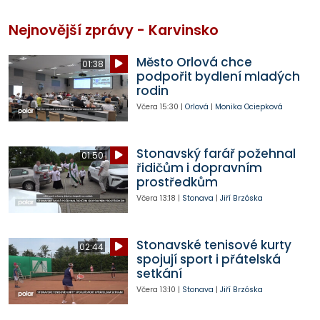
Nejnovější zprávy - Karvinsko
Město Orlová chce
01:38
podpořit bydlení mladých
rodin
Včera
15:30
|
Orlová
|
Monika Ociepková
Stonavský farář požehnal
01:50
řidičům i dopravním
prostředkům
Včera
13:18
|
Stonava
|
Jiří Brzóska
Stonavské tenisové kurty
02:44
spojují sport i přátelská
setkání
Včera
13:10
|
Stonava
|
Jiří Brzóska