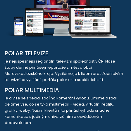
POLAR TELEVIZE
je nejúspěšnější regionální televizní společnost v ČR. Naše
štáby denně přinášejí reportáže z měst a obcí
Moravskoslezského kraje. Vysíláme je k lidem prostřednictvím
televizního vysílání, portálu polar.cz a sociálních sítí.
POLAR MULTIMEDIA
je divize se specializací na komerční výrobu. Umíme a rádi
děláme vše, co se týká multimedií - videa, virtuální realitu,
grafiky, weby. Našim klientům to přináší výhodu snadné
komunikace s jediným univerzálním a osvědčeným
dodavatelem.