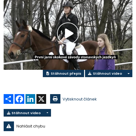
Přehrát
video
Stáhnout přepis
Stáhnout video
Sdílet
Facebook
LinkedIn
X
Vytisknout článek
Stáhnout video
Nahlásit chybu