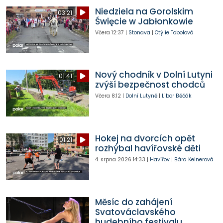
Niedziela na Gorolskim
03:21
Święcie w Jabłonkowie
Včera
12:37
|
Stonava
|
Otýlie Tobolová
Nový chodník v Dolní Lutyni
01:41
zvýší bezpečnost chodců
Včera
8:12
|
Dolní Lutyně
|
Libor Běčák
Hokej na dvorcích opět
01:21
rozhýbal havířovské děti
4. srpna 2026
14:33
|
Havířov
|
Bára Kelnerová
Měsíc do zahájení
Svatováclavského
hudebního festivalu