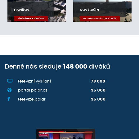
HAVÍŘOV
NOVÝ JIČÍN
NÁMĚSTÍ REPUBLIKY, HAVÍŘOV
MASARYKOVO NÁMĚSTÍ, NOVÝ JIČÍN
Denně nás sleduje
148 000
diváků
televizní vysílání
78 000
portál polar.cz
35 000
televize.polar
35 000