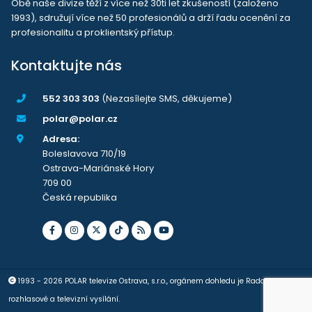
Obě naše divize těží z více než 30ti let zkušeností (založeno
1993), sdružují více než 50 profesionálů a drží řadu ocenění za
profesionalitu a proklientský přístup.
Kontaktujte nás
552 303 303
(Nezasílejte SMS, děkujeme)
polar@polar.cz
Adresa:
Boleslavova 710/19
Ostrava-Mariánské Hory
709 00
Česká republika
1993 - 2026 POLAR televize Ostrava, s.r.o., orgánem dohledu je Rada pro
rozhlasové a televizní vysílání.