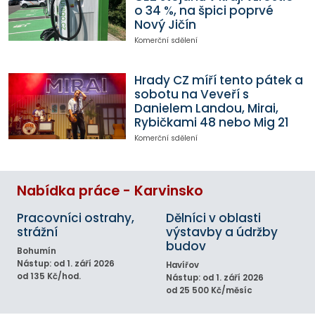
o 34 %, na špici poprvé
Nový Jičín
Komerční sdělení
Hrady CZ míří tento pátek a
sobotu na Veveří s
Danielem Landou, Mirai,
Rybičkami 48 nebo Mig 21
Komerční sdělení
Nabídka práce - Karvinsko
Pracovníci ostrahy,
Dělníci v oblasti
strážní
výstavby a údržby
budov
Bohumín
Nástup: od 1. září 2026
Havířov
od 135 Kč/hod.
Nástup: od 1. září 2026
od 25 500 Kč/měsíc