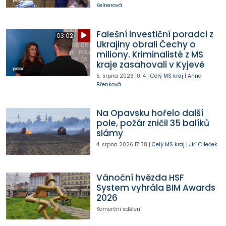
Kelnerová
Falešní investiční poradci z
03:02
Ukrajiny obrali Čechy o
miliony. Kriminalisté z MS
kraje zasahovali v Kyjevě
5. srpna 2026
10:14
|
Celý MS kraj
|
Anna
Břenková
Na Opavsku hořelo další
pole, požár zničil 35 balíků
slámy
4. srpna 2026
17:38
|
Celý MS kraj
|
Jiří Cileček
Vánoční hvězda HSF
System vyhrála BIM Awards
2026
Komerční sdělení