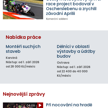
race project bodoval v
Oscherslebenu a zrychlil
závodní Aprilii
Komerční sdělení
Nabídka práce
Montéři suchých
Dělníci v oblasti
staveb
výstavby a údržby
budov
Karviná
Nástup: od 1. září 2026
Ostrava
od 28 000 Kč/měsíc
Nástup: od 1. září 2026
od 22 400 do 40 000
Kč/měsíc
Nejnovější zprávy
Při nocování na hradě
04:09