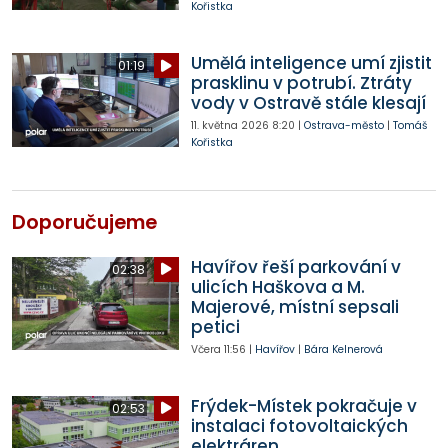
Kořistka
Umělá inteligence umí zjistit
01:19
prasklinu v potrubí. Ztráty
vody v Ostravě stále klesají
11. května 2026
8:20
|
Ostrava-město
|
Tomáš
Kořistka
Doporučujeme
Havířov řeší parkování v
02:38
ulicích Haškova a M.
Majerové, místní sepsali
petici
Včera
11:56
|
Havířov
|
Bára Kelnerová
Frýdek-Místek pokračuje v
02:53
instalaci fotovoltaických
elektráren