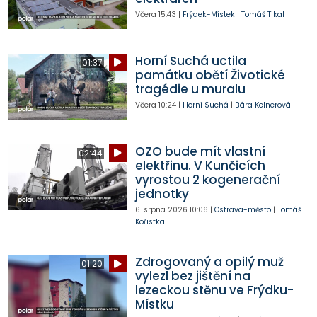
Včera
15:43
|
Frýdek-Místek
|
Tomáš Tikal
Horní Suchá uctila
01:37
památku obětí Životické
tragédie u muralu
Včera
10:24
|
Horní Suchá
|
Bára Kelnerová
OZO bude mít vlastní
02:44
elektřinu. V Kunčicích
vyrostou 2 kogenerační
jednotky
6. srpna 2026
10:06
|
Ostrava-město
|
Tomáš
Kořistka
Zdrogovaný a opilý muž
01:20
vylezl bez jištění na
lezeckou stěnu ve Frýdku-
Místku