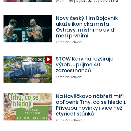
Včera
15:39
|
Frýdek-Místek
|
Tomáš Tikal
Nový český film Bojovník
ukáže ikonická místa
Ostravy, místní ho uvidí
mezi prvními
Komerční sdělení
STOW Karviná rozšiřuje
05:00
výrobu, přijme 40
zaměstnanců
Komerční sdělení
Na Havlíčkovo nábřeží míří
oblíbené Trhy, co se hledají.
Přivezou novinky i více než
čtyřicet stánků
Komerční sdělení