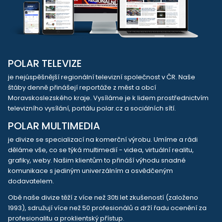
POLAR TELEVIZE
je nejúspěšnější regionální televizní společnost v ČR. Naše
štáby denně přinášejí reportáže z měst a obcí
Moravskoslezského kraje. Vysíláme je k lidem prostřednictvím
televizního vysílání, portálu polar.cz a sociálních sítí.
POLAR MULTIMEDIA
je divize se specializací na komerční výrobu. Umíme a rádi
děláme vše, co se týká multimedií - videa, virtuální realitu,
grafiky, weby. Našim klientům to přináší výhodu snadné
komunikace s jediným univerzálním a osvědčeným
dodavatelem.
Obě naše divize těží z více než 30ti let zkušeností (založeno
1993), sdružují více než 50 profesionálů a drží řadu ocenění za
profesionalitu a proklientský přístup.