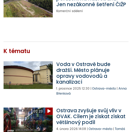
Jen nezákonné šetření ČIŽP
Komerční sdělení
K tématu
Voda v Ostravě bude
dražší. Město plánuje
opravy vodovodů a
kanalizací
1. prosince 2025
12:30
|
Ostrava-město
|
Anna
Břenková
Ostrava zvyšuje svůj vliv v
02:23
OVAK. Cílem je získat získat
většinový podíl
4. února 2026
14:08
|
Ostrava-město
|
Tomáš