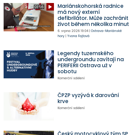
Mariánskohorská radnice
01:56
má nový externí
defibrilátor. Může zachránit
život během několika minut
6. srpna 2026
19:04
|
Ostrava-Mariánské
hory
|
Yvona Fajtová
Legendy tuzemského
undergroundu zavítají na
PERIFERII Ostrava už v
sobotu
Komerční sdělení
ČPZP vyzývá k darování
krve
Komerční sdělení
Český motocyklový tým SP