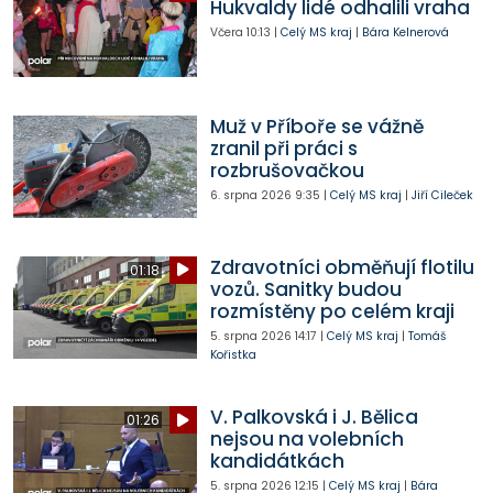
Hukvaldy lidé odhalili vraha
Včera
10:13
|
Celý MS kraj
|
Bára Kelnerová
Muž v Příboře se vážně
zranil při práci s
rozbrušovačkou
6. srpna 2026
9:35
|
Celý MS kraj
|
Jiří Cileček
Zdravotníci obměňují flotilu
01:18
vozů. Sanitky budou
rozmístěny po celém kraji
5. srpna 2026
14:17
|
Celý MS kraj
|
Tomáš
Kořistka
V. Palkovská i J. Bělica
01:26
nejsou na volebních
kandidátkách
5. srpna 2026
12:15
|
Celý MS kraj
|
Bára