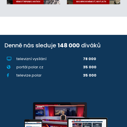
NÁMĚSTÍ REPUBLIKY, HAVÍŘOV
MASARYKOVO NÁMĚSTÍ, NOVÝ JIČÍN
Denně nás sleduje
148 000
diváků
televizní vysílání
78 000
portál polar.cz
35 000
televize.polar
35 000