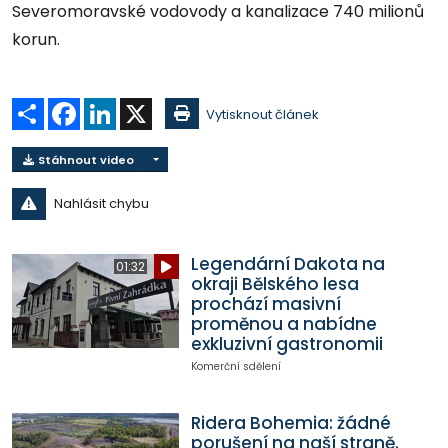
Severomoravské vodovody a kanalizace 740 milionů
korun.
Sdílet
Facebook
LinkedIn
X
Vytisknout článek
Stáhnout video
Nahlásit chybu
Legendární Dakota na
01:32
okraji Bělského lesa
prochází masivní
proměnou a nabídne
exkluzivní gastronomii
Komerční sdělení
Ridera Bohemia: žádné
porušení na naší straně.