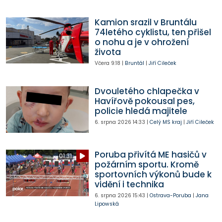
Kamion srazil v Bruntálu
74letého cyklistu, ten přišel
o nohu a je v ohrožení
života
Včera
9:18
|
Bruntál
|
Jiří Cileček
Dvouletého chlapečka v
Havířově pokousal pes,
policie hledá majitele
6. srpna 2026
14:33
|
Celý MS kraj
|
Jiří Cileček
Poruba přivítá ME hasičů v
01:31
požárním sportu. Kromě
sportovních výkonů bude k
vidění i technika
6. srpna 2026
15:43
|
Ostrava-Poruba
|
Jana
Lipowská