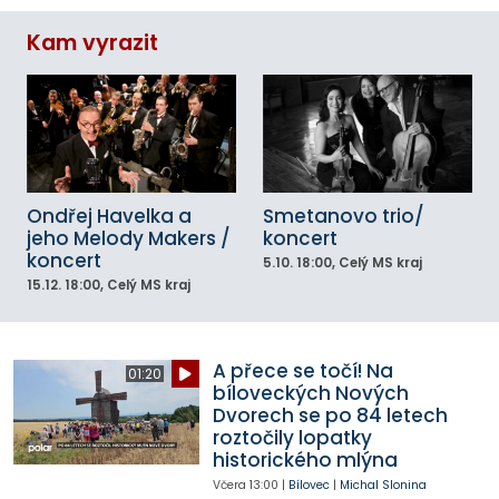
Kam vyrazit
Ondřej Havelka a
Smetanovo trio/
jeho Melody Makers /
koncert
koncert
5.10.
18:00
, Celý MS kraj
15.12.
18:00
, Celý MS kraj
A přece se točí! Na
01:20
bíloveckých Nových
Dvorech se po 84 letech
roztočily lopatky
historického mlýna
Včera
13:00
|
Bílovec
|
Michal Slonina