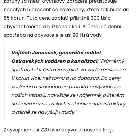
koruny za metr krychlový. Zdražení představuje
necelých 5 procent celkové ceny, která tak bude asi
85 korun. Tuto cenu zaplatí přibližně 300 tisíc
obyvatel města a blízkého okolí. Průměrná denní
spotřeba na obyvatele je asi 90 litrů vody.
Vojtěch Janoušek, generální ředitel
Ostravských vodáren a kanalizací
: "Průměrný
spotřebitel v Ostravě zaplatí za vodu měsíčně o
11 korun více, než tomu bylo doposud. Do ceny
vodného a stočného se promítá navýšení cen
našich vstupů, navyšuje se i nájemné, o kterém
se bavíme v souvislosti s obnovou infrastruktury
a mírně se navyšují i mzdy."
Zbývajících asi 720 tisíc obyvatel našeho kraje