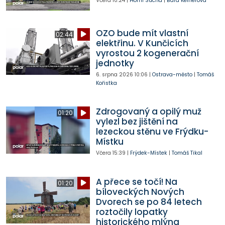
Včera
10:24
|
Horní Suchá
|
Bára Kelnerová
OZO bude mít vlastní
02:44
elektřinu. V Kunčicích
vyrostou 2 kogenerační
jednotky
6. srpna 2026
10:06
|
Ostrava-město
|
Tomáš
Kořistka
Zdrogovaný a opilý muž
01:20
vylezl bez jištění na
lezeckou stěnu ve Frýdku-
Místku
Včera
15:39
|
Frýdek-Místek
|
Tomáš Tikal
A přece se točí! Na
01:20
bíloveckých Nových
Dvorech se po 84 letech
roztočily lopatky
historického mlýna