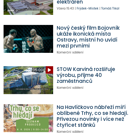
elektráren
Včera
15:43
|
Frýdek-Místek
|
Tomáš Tikal
Nový český film Bojovník
ukáže ikonická místa
Ostravy, místní ho uvidí
mezi prvními
Komerční sdělení
STOW Karviná rozšiřuje
05:00
výrobu, přijme 40
zaměstnanců
Komerční sdělení
Na Havlíčkovo nábřeží míří
oblíbené Trhy, co se hledají.
Přivezou novinky i více než
čtyřicet stánků
Komerční sdělení