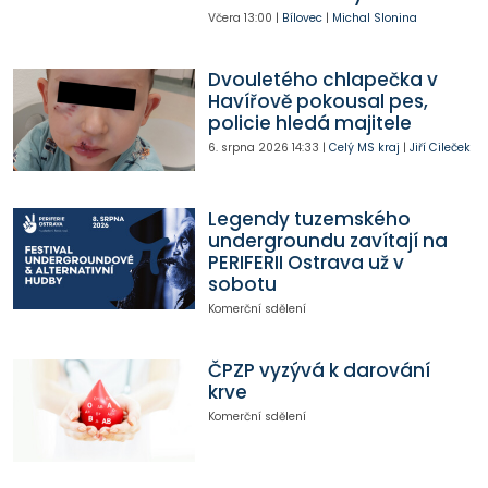
Včera
13:00
|
Bílovec
|
Michal Slonina
Dvouletého chlapečka v
Havířově pokousal pes,
policie hledá majitele
6. srpna 2026
14:33
|
Celý MS kraj
|
Jiří Cileček
Legendy tuzemského
undergroundu zavítají na
PERIFERII Ostrava už v
sobotu
Komerční sdělení
ČPZP vyzývá k darování
krve
Komerční sdělení