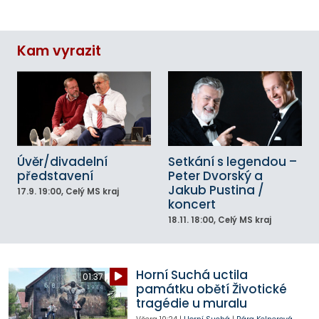
Kam vyrazit
Úvěr/divadelní
Setkání s legendou –
představení
Peter Dvorský a
Jakub Pustina /
17.9.
19:00
, Celý MS kraj
koncert
18.11.
18:00
, Celý MS kraj
Horní Suchá uctila
01:37
památku obětí Životické
tragédie u muralu