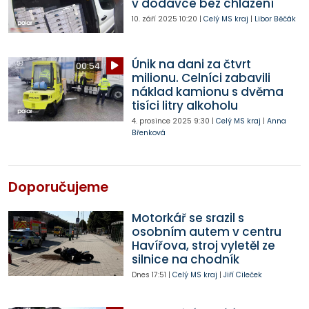
v dodávce bez chlazení
10. září 2025
10:20
|
Celý MS kraj
|
Libor Běčák
Únik na dani za čtvrt
00:54
milionu. Celníci zabavili
náklad kamionu s dvěma
tisíci litry alkoholu
4. prosince 2025
9:30
|
Celý MS kraj
|
Anna
Břenková
Doporučujeme
Motorkář se srazil s
osobním autem v centru
Havířova, stroj vyletěl ze
silnice na chodník
Dnes
17:51
|
Celý MS kraj
|
Jiří Cileček