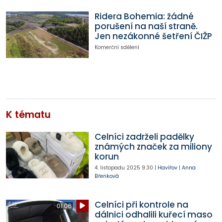
Ridera Bohemia: žádné
porušení na naší straně.
Jen nezákonné šetření ČIŽP
Komerční sdělení
K tématu
Celníci zadrželi padělky
známých značek za miliony
korun
4. listopadu 2025
9:30
|
Havířov
|
Anna
Břenková
Celníci při kontrole na
01:06
dálnici odhalili kuřecí maso