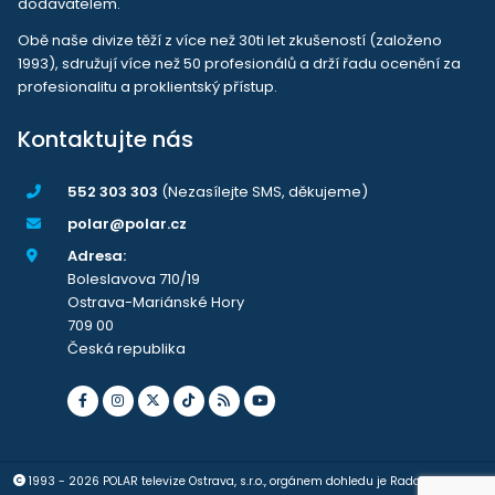
dodavatelem.
Obě naše divize těží z více než 30ti let zkušeností (založeno
1993), sdružují více než 50 profesionálů a drží řadu ocenění za
profesionalitu a proklientský přístup.
Kontaktujte nás
552 303 303
(Nezasílejte SMS, děkujeme)
polar@polar.cz
Adresa:
Boleslavova 710/19
Ostrava-Mariánské Hory
709 00
Česká republika
1993 - 2026 POLAR televize Ostrava, s.r.o., orgánem dohledu je Rada pro