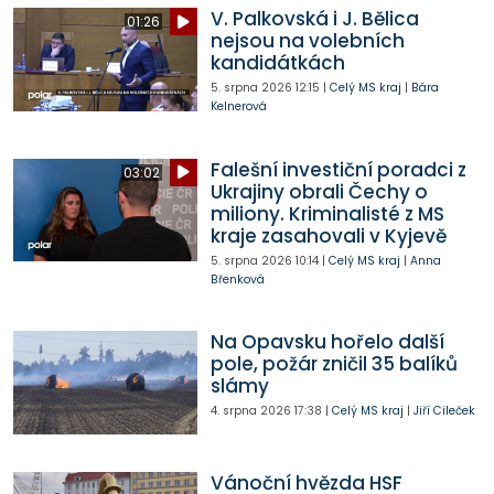
V. Palkovská i J. Bělica
01:26
nejsou na volebních
kandidátkách
5. srpna 2026
12:15
|
Celý MS kraj
|
Bára
Kelnerová
Falešní investiční poradci z
03:02
Ukrajiny obrali Čechy o
miliony. Kriminalisté z MS
kraje zasahovali v Kyjevě
5. srpna 2026
10:14
|
Celý MS kraj
|
Anna
Břenková
Na Opavsku hořelo další
pole, požár zničil 35 balíků
slámy
4. srpna 2026
17:38
|
Celý MS kraj
|
Jiří Cileček
Vánoční hvězda HSF