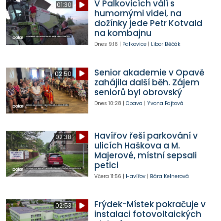
V Palkovicích válí s
01:30
humornými videi, na
dožínky jede Petr Kotvald
na kombajnu
Dnes
9:16
|
Palkovice
|
Libor Běčák
Senior akademie v Opavě
02:50
zahájila další běh. Zájem
seniorů byl obrovský
Dnes
10:28
|
Opava
|
Yvona Fajtová
Havířov řeší parkování v
02:38
ulicích Haškova a M.
Majerové, místní sepsali
petici
Včera
11:56
|
Havířov
|
Bára Kelnerová
Frýdek-Místek pokračuje v
02:53
instalaci fotovoltaických