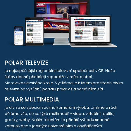
POLAR TELEVIZE
je nejúspěšnější regionální televizní společnost v ČR. Naše
štáby denně přinášejí reportáže z měst a obcí
Moravskoslezského kraje. Vysíláme je k lidem prostřednictvím
televizního vysílání, portálu polar.cz a sociálních sítí.
POLAR MULTIMEDIA
je divize se specializací na komerční výrobu. Umíme a rádi
děláme vše, co se týká multimedií - videa, virtuální realitu,
grafiky, weby. Našim klientům to přináší výhodu snadné
komunikace s jediným univerzálním a osvědčeným