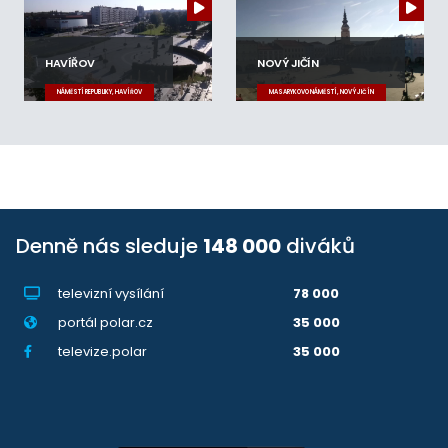
HAVÍŘOV
NOVÝ JIČÍN
NÁMĚSTÍ REPUBLIKY, HAVÍŘOV
MASARYKOVO NÁMĚSTÍ, NOVÝ JIČÍN
Denně nás sleduje
148 000
diváků
televizní vysílání
78 000
portál polar.cz
35 000
televize.polar
35 000