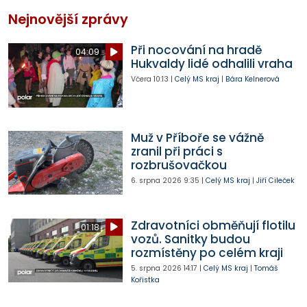
Nejnovější zprávy
Při nocování na hradě
04:09
Hukvaldy lidé odhalili vraha
Včera
10:13
|
Celý MS kraj
|
Bára Kelnerová
Muž v Příboře se vážně
zranil při práci s
rozbrušovačkou
6. srpna 2026
9:35
|
Celý MS kraj
|
Jiří Cileček
Zdravotníci obměňují flotilu
01:18
vozů. Sanitky budou
rozmístěny po celém kraji
5. srpna 2026
14:17
|
Celý MS kraj
|
Tomáš
Kořistka