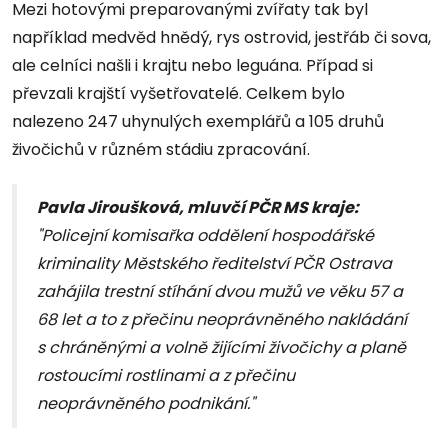
Mezi hotovými preparovanými zvířaty tak byl
například medvěd hnědý, rys ostrovid, jestřáb či sova,
ale celníci našli i krajtu nebo leguána. Případ si
převzali krajští vyšetřovatelé. Celkem bylo
nalezeno 247 uhynulých exemplářů a 105 druhů
živočichů v různém stádiu zpracování.
Pavla Jiroušková, mluvčí PČR MS kraje:
"Policejní komisařka oddělení hospodářské
kriminality Městského ředitelství PČR Ostrava
zahájila trestní stíhání dvou mužů ve věku 57 a
68 let a to z přečinu neoprávněného nakládání
s chráněnými a volně žijícími živočichy a planě
rostoucími rostlinami a z přečinu
neoprávněného podnikání."