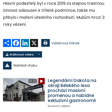
Hlavní podezřelý byl v roce 2019 za stejnou trestnou
činnost odsouzen k tříleté podmínce, takže mu
přibylo i maření úředního rozhodnutí. Mužům hrozí 3
roky vězení.
Sdílet
Facebook
LinkedIn
X
Vytisknout článek
Stáhnout video
Nahlásit chybu
Legendární Dakota na
01:32
okraji Bělského lesa
prochází masivní
proměnou a nabídne
exkluzivní gastronomii
Komerční sdělení