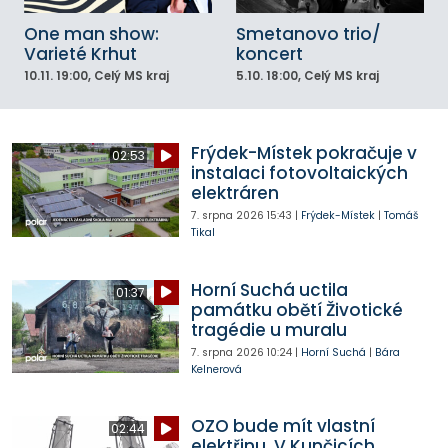
One man show:
Smetanovo trio/
Varieté Krhut
koncert
10.11.
19:00
, Celý MS kraj
5.10.
18:00
, Celý MS kraj
Frýdek-Místek pokračuje v
02:53
instalaci fotovoltaických
elektráren
7. srpna 2026
15:43
|
Frýdek-Místek
|
Tomáš
Tikal
Horní Suchá uctila
01:37
památku obětí Životické
tragédie u muralu
7. srpna 2026
10:24
|
Horní Suchá
|
Bára
Kelnerová
OZO bude mít vlastní
02:44
elektřinu. V Kunčicích