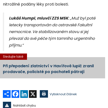
nitrožilně podány léky proti bolesti.
Lukáš Humpl, mluvčí ZZS MSK
: „Muž byl poté
letecky transportován do ostravské Fakultní
nemocnice. Ve stabilizovaném stavu si jej
převzal do své péče tým tamního urgentního
příjmu.“
Sledujte také
Při přepadení zlatnictví v Havířově lupič zranil
prodavače, policisté po pachateli pátrají
Sdílet
Facebook
LinkedIn
X
Vytisknout článek
Nahlásit chybu