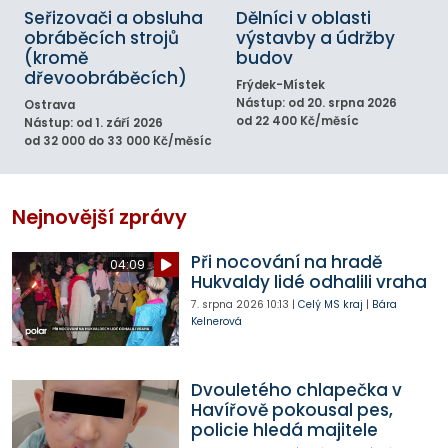
Seřizovači a obsluha
Dělníci v oblasti
obráběcích strojů
výstavby a údržby
(kromě
budov
dřevoobráběcích)
Frýdek-Místek
Nástup: od 20. srpna 2026
Ostrava
od 22 400 Kč/měsíc
Nástup: od 1. září 2026
od 32 000 do 33 000 Kč/měsíc
Nejnovější zprávy
Při nocování na hradě
04:09
Hukvaldy lidé odhalili vraha
7. srpna 2026
10:13
|
Celý MS kraj
|
Bára
Kelnerová
Dvouletého chlapečka v
Havířově pokousal pes,
policie hledá majitele