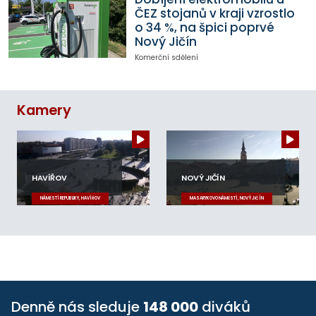
ČEZ stojanů v kraji vzrostlo
o 34 %, na špici poprvé
Nový Jičín
Komerční sdělení
Kamery
HAVÍŘOV
NOVÝ JIČÍN
NÁMĚSTÍ REPUBLIKY, HAVÍŘOV
MASARYKOVO NÁMĚSTÍ, NOVÝ JIČÍN
Denně nás sleduje
148 000
diváků