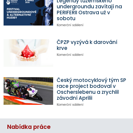
Legendy tuzemského
undergroundu zavítají na
PERIFERII Ostrava už v
sobotu
Komerční sdělení
ČPZP vyzývá k darování
krve
Komerční sdělení
Český motocyklový tým SP
race project bodoval v
Oscherslebenu a zrychlil
závodní Aprilii
Komerční sdělení
Nabídka práce