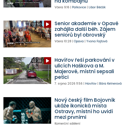
na kombajnu
Včera
9:16
|
Palkovice
|
Libor Běčák
Senior akademie v Opavě
02:50
zahájila další běh. Zájem
seniorů byl obrovský
Včera
10:28
|
Opava
|
Yvona Fajtová
Havířov řeší parkování v
02:38
ulicích Haškova a M.
Majerové, místní sepsali
petici
7. srpna 2026
11:56
|
Havířov
|
Bára Kelnerová
Nový český film Bojovník
ukáže ikonická místa
Ostravy, místní ho uvidí
mezi prvními
Komerční sdělení