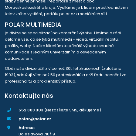
štáby denně přinášejí reportáže z měst a obcí
Moravskoslezského kraje. Vysíláme je k lidem prostřednictvím
televizního vysílání, portálu polar.cz a sociálních sítí.
POLAR MULTIMEDIA
je divize se specializací na komerční výrobu. Umíme a rádi
děláme vše, co se týká multimedií - videa, virtuální realitu,
grafiky, weby. Našim klientům to přináší výhodu snadné
komunikace s jediným univerzálním a osvědčeným
dodavatelem.
Obě naše divize těží z více než 30ti let zkušeností (založeno
1993), sdružují více než 50 profesionálů a drží řadu ocenění za
profesionalitu a proklientský přístup.
Kontaktujte nás
552 303 303
(Nezasílejte SMS, děkujeme)
polar@polar.cz
Adresa:
Boleslavova 710/19