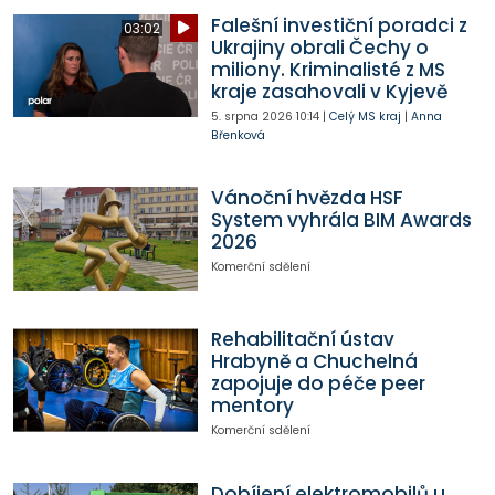
Falešní investiční poradci z
03:02
Ukrajiny obrali Čechy o
miliony. Kriminalisté z MS
kraje zasahovali v Kyjevě
5. srpna 2026
10:14
|
Celý MS kraj
|
Anna
Břenková
Vánoční hvězda HSF
System vyhrála BIM Awards
2026
Komerční sdělení
Rehabilitační ústav
Hrabyně a Chuchelná
zapojuje do péče peer
mentory
Komerční sdělení
Dobíjení elektromobilů u