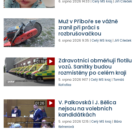
6. srpna 2026
14:33
|
Celý MS kraj
|
Jiří Cileček
Muž v Příboře se vážně
zranil při práci s
rozbrušovačkou
6. srpna 2026
9:35
|
Celý MS kraj
|
Jiří Cileček
Zdravotníci obměňují flotilu
01:18
vozů. Sanitky budou
rozmístěny po celém kraji
5. srpna 2026
14:17
|
Celý MS kraj
|
Tomáš
Kořistka
V. Palkovská i J. Bělica
01:26
nejsou na volebních
kandidátkách
5. srpna 2026
12:15
|
Celý MS kraj
|
Bára
Kelnerová