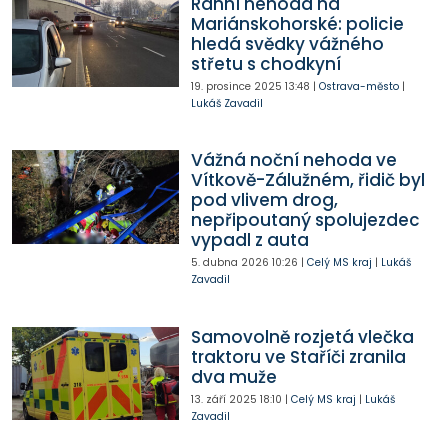
Ranní nehoda na
Mariánskohorské: policie
hledá svědky vážného
střetu s chodkyní
19. prosince 2025
13:48
|
Ostrava-město
|
Lukáš Zavadil
Vážná noční nehoda ve
Vítkově-Zálužném, řidič byl
pod vlivem drog,
nepřipoutaný spolujezdec
vypadl z auta
5. dubna 2026
10:26
|
Celý MS kraj
|
Lukáš
Zavadil
Samovolně rozjetá vlečka
traktoru ve Staříči zranila
dva muže
13. září 2025
18:10
|
Celý MS kraj
|
Lukáš
Zavadil