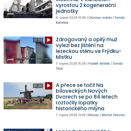
vyrostou 2 kogenerační
jednotky
6. srpna 2026
10:06
|
Ostrava-město
|
Tomáš
Kořistka
Zdrogovaný a opilý muž
01:20
vylezl bez jištění na
lezeckou stěnu ve Frýdku-
Místku
7. srpna 2026
15:39
|
Frýdek-Místek
|
Tomáš
Tikal
A přece se točí! Na
01:20
bíloveckých Nových
Dvorech se po 84 letech
roztočily lopatky
historického mlýna
7. srpna 2026
13:00
|
Bílovec
|
Michal Slonina