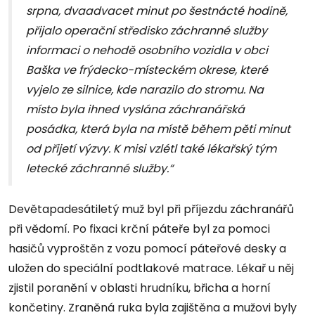
srpna, dvaadvacet minut po šestnácté hodině,
přijalo operační středisko záchranné služby
informaci o nehodě osobního vozidla v obci
Baška ve frýdecko-místeckém okrese, které
vyjelo ze silnice, kde narazilo do stromu. Na
místo byla ihned vyslána záchranářská
posádka, která byla na místě během pěti minut
od přijetí výzvy. K misi vzlétl také lékařský tým
letecké záchranné služby.“
Devětapadesátiletý muž byl při příjezdu záchranářů
při vědomí. Po fixaci krční páteře byl za pomoci
hasičů vyproštěn z vozu pomocí páteřové desky a
uložen do speciální podtlakové matrace. Lékař u něj
zjistil poranění v oblasti hrudníku, břicha a horní
končetiny. Zraněná ruka byla zajištěna a mužovi byly