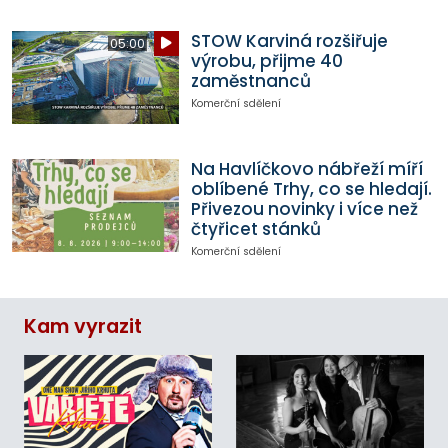
STOW Karviná rozšiřuje
05:00
výrobu, přijme 40
zaměstnanců
Komerční sdělení
Na Havlíčkovo nábřeží míří
oblíbené Trhy, co se hledají.
Přivezou novinky i více než
čtyřicet stánků
Komerční sdělení
Kam vyrazit