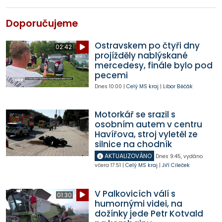
Doporučujeme
Ostravskem po čtyři dny
02:42
projížděly nablýskané
mercedesy, finále bylo pod
pecemi
Dnes
10:00
|
Celý MS kraj
|
Libor Běčák
Motorkář se srazil s
osobním autem v centru
Havířova, stroj vyletěl ze
silnice na chodník
AKTUALIZOVÁNO
Dnes
9:45
,
vydáno
včera
17:51
|
Celý MS kraj
|
Jiří Cileček
V Palkovicích válí s
01:30
humornými videi, na
dožínky jede Petr Kotvald