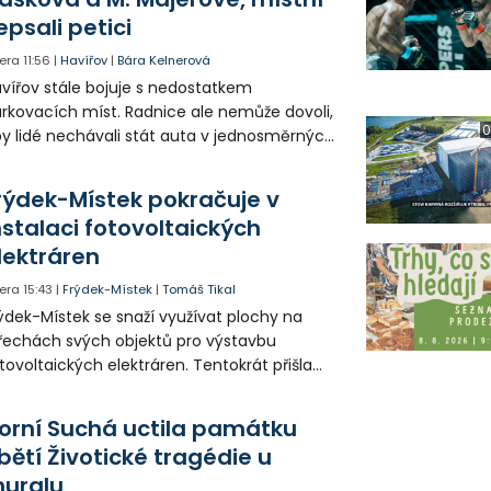
epsali petici
era
11:56
|
Havířov
|
Bára Kelnerová
vířov stále bojuje s nedostatkem
rkovacích míst. Radnice ale nemůže dovoli,
0
y lidé nechávali stát auta v jednosměrných
icích, kde nezbývá místo pro průjezd IZS.
tuace se teď řeší v jednom vnitrobloku, kde
rýdek-Místek pokračuje v
 někteří obyvatelé rozhodli sepsat petici.
nstalaci fotovoltaických
lektráren
era
15:43
|
Frýdek-Místek
|
Tomáš Tikal
ýdek-Místek se snaží využívat plochy na
řechách svých objektů pro výstavbu
tovoltaických elektráren. Tentokrát přišla
da na 11. Základní školu ve Frýdku.
orní Suchá uctila památku
bětí Životické tragédie u
uralu