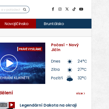
Novojičínsko
Bruntálsko
Počasí - Nový
Jičín
Dnes
24°C
Přehrát
Zítra
27°C
Pozítří
32°C
video
dělení
více
Legendární Dakota na okraji
01:32