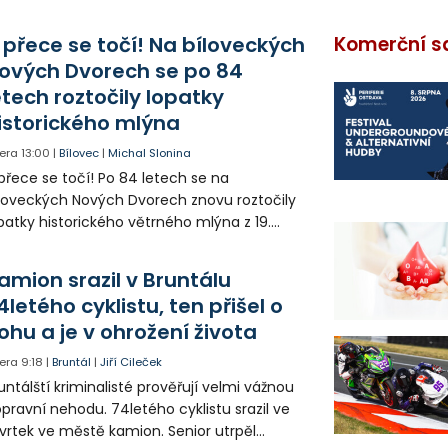
 přece se točí! Na bíloveckých
Komerční s
ových Dvorech se po 84
etech roztočily lopatky
istorického mlýna
era
13:00
|
Bílovec
|
Michal Slonina
přece se točí! Po 84 letech se na
loveckých Nových Dvorech znovu roztočily
patky historického větrného mlýna z 19.
oletí. Kvůli nepříznivému větru je ale museli
zpohybovat dobrovolníci.
amion srazil v Bruntálu
4letého cyklistu, ten přišel o
ohu a je v ohrožení života
era
9:18
|
Bruntál
|
Jiří Cileček
untálští kriminalisté prověřují velmi vážnou
pravní nehodu. 74letého cyklistu srazil ve
vrtek ve městě kamion. Senior utrpěl