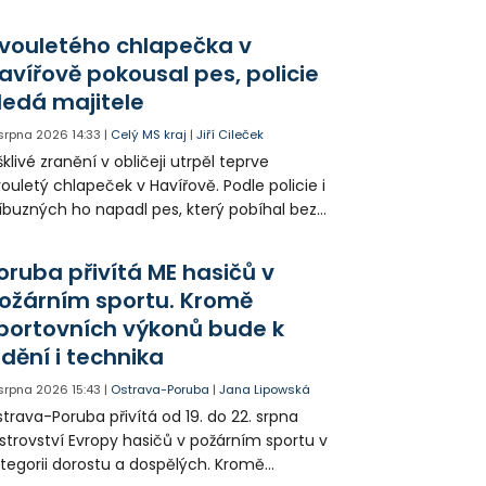
vastující zranění nohy a v ohrožení života
l letecky přepraven do nemocnice. Policie
vouletého chlapečka v
edá případné svědky.
avířově pokousal pes, policie
ledá majitele
 srpna 2026
14:33
|
Celý MS kraj
|
Jiří Cileček
klivé zranění v obličeji utrpěl teprve
ouletý chlapeček v Havířově. Podle policie i
íbuzných ho napadl pes, který pobíhal bez
dítka a náhubku. Majitel psa údajně z místa
ešel. Případem už se zabývá policie, která
oruba přivítá ME hasičů v
jitele psa hledá.
ožárním sportu. Kromě
portovních výkonů bude k
idění i technika
 srpna 2026
15:43
|
Ostrava-Poruba
|
Jana Lipowská
trava-Poruba přivítá od 19. do 22. srpna
strovství Evropy hasičů v požárním sportu v
tegorii dorostu a dospělých. Kromě