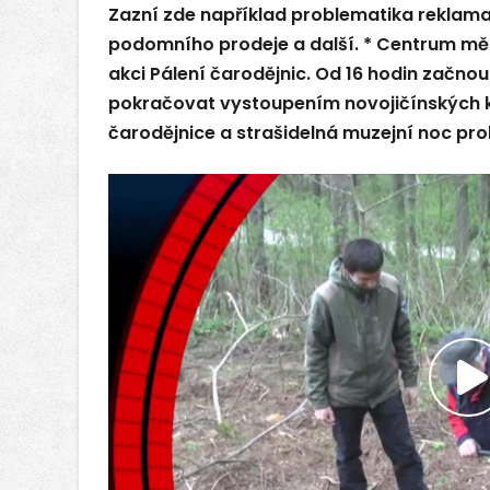
Zazní zde například problematika reklama
podomního prodeje a další. * Centrum měs
akci Pálení čarodějnic. Od 16 hodin začno
pokračovat vystoupením novojičínských 
čarodějnice a strašidelná muzejní noc pr
P
v