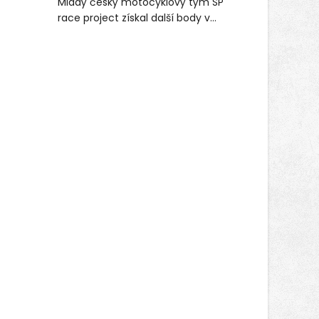
Mladý český motocyklový tým SP
(ČPZP) apeluje na všechny, kteří se
race project získal další body v
těší dobrému zdraví, aby se stali
mezinárodním šampionátu EURO
pravidelnými dárci krve.
MOTO. Při závodním víkendu, který se
konal od 31. července do 2. srpna na
německém okruhu Oschersleben,
obsadil Filip Novotný ve třídě
Supersport desáté a jedenácté
místo. Maks Palmowski dokončil oba
závody kategorie Sportbike na
dvanácté příčce. Přestože výsledky
zůstaly za očekáváním týmu, důležitý
posun přineslo testování nového
aerodynamického řešení pro Aprilii
RS660, které motocykl znatelně
zrychlilo.