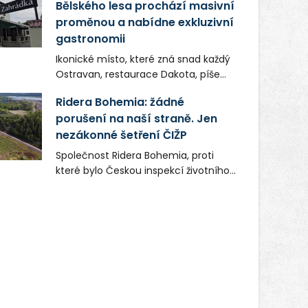
Bělského lesa prochází masivní
proměnou a nabídne exkluzivní
gastronomii
Ikonické místo, které zná snad každý
Ostravan, restaurace Dakota, píše
novou kapitolu. Silná mateřská
Ridera Bohemia: žádné
společnost Dang Investment Group
porušení na naší straně. Jen
s.r.o. investuje do projektu přes 50
nezákonné šetření ČIŽP
milionů korun. Cílem je přinést
Ostravě dva špičkové gastronomické
Společnost Ridera Bohemia, proti
koncepty, které v regionu dosud
které bylo Českou inspekcí životního
chyběly, luxusní středomořskou
prostředí (ČIŽP) čtyři roky vedeno
kuchyni a autentickou asijskou
vykonstruované řízení, při realizaci
gastronomii.
OVS na heřmanické haldě
postupovala v souladu se zákonem a
zadáním státního podniku DIAMO a v
této souvislosti nelze hovořit o
žádném odpadu. Ridera od počátku
označovala řízení ČIŽP za nezákonné
a domáhala se práva na spravedlivý