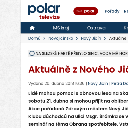
Pořady
R
MS kraj
Ostrava
K
Domů
Novojičínsko
Nový Jičín
Aktuálně 
NA SLEZSKÉ HARTĚ PŘIBYLO SINIC, VODA MÁ HORŠ
ÚOHS DAL ZÁTORU POKUTU 100 000 ZA CHYBY 
AREÁL LODIČEK V KARVINÉ SE PŘIPRAVUJE NA VE
KARVINÁ ZNÁ BUDOUCÍ PODOBU AREÁLU LODIČ
CYKLISTU (74) SRAZIL V BRUNTÁLU KAMION, JE 
POLICIE HLEDÁ PŘÍPADNÉ SVĚDKY, KTEŘÍ POMŮ
RADNÍ OSTRAVY A POSLANKYNĚ A. HOFFMANNOV
NA POSTUP MINISTERSTVA ŽIVOTNÍHO PROSTŘED
MUŽ V PŘÍBOŘE SE VÁŽNĚ ZRANIL PŘI PRÁCI S 
SLEZSKÁ OSTRAVA PŘIPRAVUJE PROJEKTOVOU D
PODEZŘELÝ BALÍČEK ZASTAVIL PROVOZ NA NÁDRA
CHLAPEČKA (2) V HAVÍŘOVĚ POKOUSAL PES, POLI
MS KRAJ VYBUDUJE ZA 40 MILIONŮ V JABLUNKOVĚ
FOTBALISTA LAURI LAINE SE VRACÍ Z BANÍKU OS
F-M DOKONČIL VOLNOČASOVÝ AREÁL RIVKA PA
Aktuálně z Nového Ji
Vydáno 20. dubna 2018 16:36 |
Nový Jičín
|
Petra Do
Lidé mohou pomoci s obnovou lesa na Skalk
sobotu 21. dubna si mohou přijít na oblíbe
Akce pořádaná Zdravým městem Nový Jičín
Klubu důchodců na ulici Msgr. Šrámka se v
seminář na téma Obrana spotřebitele. Vst