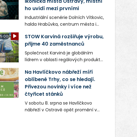
ikonická místa Ostravy, místní
ho uvidí mezi prvními
Industriální scenérie Dolních Vítkovic,
halda Hrabůvka, centrum města i
další ikonická místa Ostravy se objeví
STOW Karviná rozšiřuje výrobu,
5:00
v novém filmu Bojovník, který vstoupí
přijme 40 zaměstnanců
do kin už 13. srpna. Režiséři Vojtěch
Frič a Tomáš Dianiška si
Společnost Karviná je globálním
moravskoslezskou metropoli
lídrem v oblasti regálových produktů
nevybrali náhodou – její syrová
a systémů, stabilním
atmosféra se stala přirozenou
Na Havlíčkovo nábřeží míří
zaměstnavatelem na Karvinsku a
součástí příběhu bývalého
oblíbené Trhy, co se hledají.
firmou s obrovským potenciálem.
boxerského šampiona Hoffa (Milan
Přivezou novinky i více než
Ondrík), jenž se po letech vrací do
čtyřicet stánků
světa vrcholových zápasů, tentokrát
V sobotu 8. srpna se Havlíčkovo
v MMA.
nábřeží v Ostravě opět promění v
místo plné vůní, chutí a poctivých
lokálních výrobků. Trhy, co se hledají
tentokrát nabídnou více než čtyřicet
pečlivě vybraných stánků s kvalitní