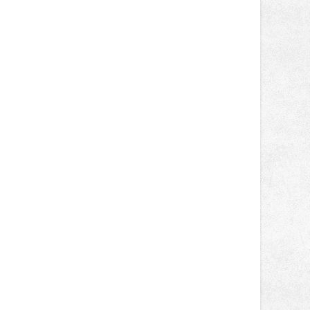
gastronomií, farmářskými produkty,
designem i řemeslnou tvorbou.
Návštěvníci se mohou těšit nejen na
oblíbené stálice, ale také na řadu
novinek, které v Ostravě běžně
nepotkají.