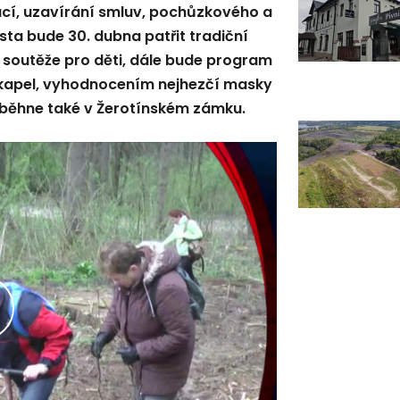
cí, uzavírání smluv, pochůzkového a
ta bude 30. dubna patřit tradiční
u soutěže pro děti, dále bude program
kapel, vyhodnocením nejhezčí masky
oběhne také v Žerotínském zámku.
řehrát
ideo