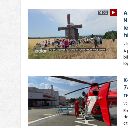
A
01:20
N
l
h
Vč
A 
bí
lo
st
ro
K
7
n
Vč
Br
do
čt