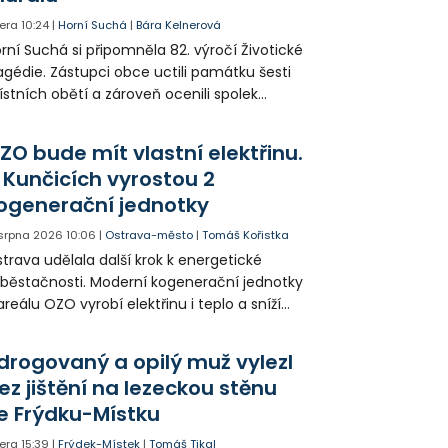
era
10:24
|
Horní Suchá
|
Bára Kelnerová
rní Suchá si připomněla 82. výročí Životické
agédie. Zástupci obce uctili památku šesti
stních obětí a zároveň ocenili spolek
votice Sobě za zpřístupnění informací o
agédii prostřednictvím QR kódů u
ZO bude mít vlastní elektřinu.
amátníků.
 Kunčicích vyrostou 2
ogenerační jednotky
 srpna 2026
10:06
|
Ostrava-město
|
Tomáš Kořistka
trava udělala další krok k energetické
běstačnosti. Moderní kogenerační jednotky
areálu OZO vyrobí elektřinu i teplo a sníží
klady i emise. Malou elektrárnu postaví
olia přímo v Kunčicích.
drogovaný a opilý muž vylezl
ez jištění na lezeckou stěnu
e Frýdku-Místku
era
15:39
|
Frýdek-Místek
|
Tomáš Tikal