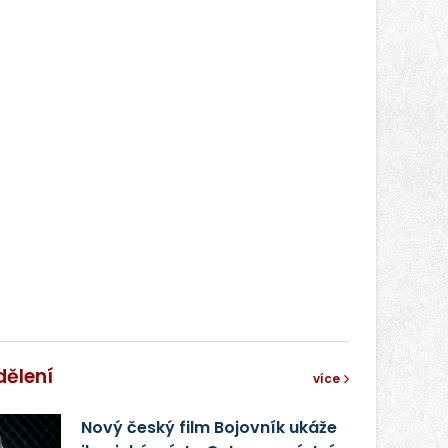
správní proces.
dělení
více
Nový český film Bojovník ukáže