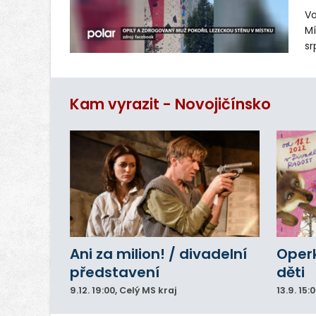
Vo
Mí
sr
z
vn
ar
Kam vyrazit - Novojičínsko
do
Ani za milion! / divadelní
Operk
představení
děti
9.12.
19:00
, Celý MS kraj
13.9.
15: