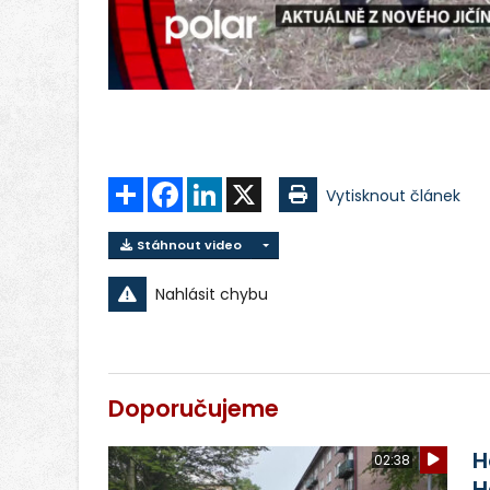
Sdílet
Facebook
LinkedIn
X
Vytisknout článek
Stáhnout video
Nahlásit chybu
Doporučujeme
H
02:38
H