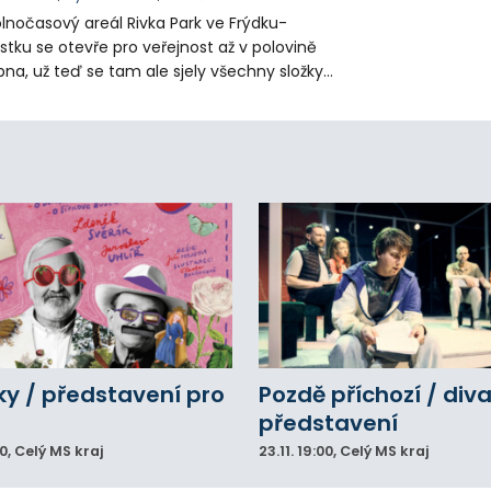
lnočasový areál Rivka Park ve Frýdku-
stku se otevře pro veřejnost až v polovině
pna, už teď se tam ale sjely všechny složky
áchranného systému. Důvodem bylo
iknutí opilého muže pod vlivem drog do
eálu. Vyšplhal na lezeckou stěnu a nemohl
lů.
y / představení pro
Pozdě příchozí / div
představení
00
, Celý MS kraj
23.11.
19:00
, Celý MS kraj