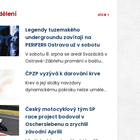
dělení
více
Legendy tuzemského
undergroundu zavítají na
PERIFERII Ostrava už v sobotu
V sobotu 8. srpna se areál Svazácká v
Ostravě-Zábřehu promění v baštu
undergroundové a alternativní
ČPZP vyzývá k darování krve
hudby. Uskuteční se zde totiž první
ročník festivalu PERIFERIE Ostrava.
Krev a její složky navzdory
Brány areálu se otevřou půlhodinu po
dynamickému pokroku nelze uměle
poledni, na příchozí čekají koncerty,
vyrobit. Zdravotnictví se tudíž bez
autorská čtení a rozhovory.
ochoty lidí darovat tuto
Český motocyklový tým SP
Vstupenky v ceně 450 Kč jsou v
nenahraditelnou tělní tekutinu
prodeji.
race project bodoval v
neobejde. Naléhavá potřeba doplnit
Oscherslebenu a zrychlil
krevní zásoby nastává vždy v létě,
kdy stoupá počet úrazů. Česká
závodní Aprilii
průmyslová zdravotní pojišťovna