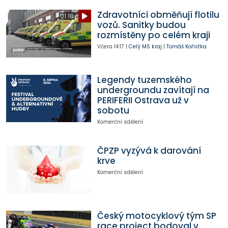
Zdravotníci obměňují flotilu
01:18
vozů. Sanitky budou
rozmístěny po celém kraji
Včera
14:17
|
Celý MS kraj
|
Tomáš Kořistka
Legendy tuzemského
undergroundu zavítají na
PERIFERII Ostrava už v
sobotu
Komerční sdělení
ČPZP vyzývá k darování
krve
Komerční sdělení
Český motocyklový tým SP
race project bodoval v