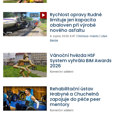
Rychlost opravy Rudné
01:33
limituje jen kapacita
obaloven při výrobě
nového asfaltu
4. srpna 2026
6:47
|
Ostrava-město
|
Libor
Běčák
Vánoční hvězda HSF
System vyhrála BIM Awards
2026
Komerční sdělení
Rehabilitační ústav
Hrabyně a Chuchelná
zapojuje do péče peer
mentory
Komerční sdělení