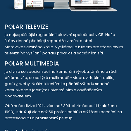
POLAR TELEVIZE
je nejúspěšnější regionální televizní společnost v ČR. Naše
štáby denně přinášejí reportáže z měst a obcí
Moravskoslezského kraje. Vysíláme je k lidem prostřednictvím
televizního vysílání, portálu polar.cz a sociálních sítí.
POLAR MULTIMEDIA
je divize se specializací na komerční výrobu. Umíme a rádi
děláme vše, co se týká multimedií - videa, virtuální realitu,
grafiky, weby. Našim klientům to přináší výhodu snadné
komunikace s jediným univerzálním a osvědčeným
dodavatelem.
Obě naše divize těží z více než 30ti let zkušeností (založeno
1993), sdružují více než 50 profesionálů a drží řadu ocenění za
profesionalitu a proklientský přístup.