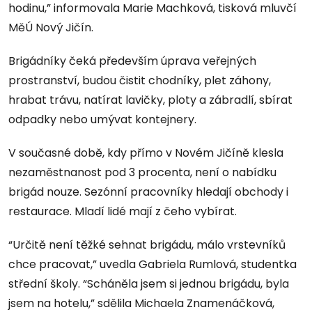
hodinu,” informovala Marie Machková, tisková mluvčí
MěÚ Nový Jičín.
Brigádníky čeká především úprava veřejných
prostranství, budou čistit chodníky, plet záhony,
hrabat trávu, natírat lavičky, ploty a zábradlí, sbírat
odpadky nebo umývat kontejnery.
V současné době, kdy přímo v Novém Jičíně klesla
nezaměstnanost pod 3 procenta, není o nabídku
brigád nouze. Sezónní pracovníky hledají obchody i
restaurace. Mladí lidé mají z čeho vybírat.
“Určitě není těžké sehnat brigádu, málo vrstevníků
chce pracovat,” uvedla Gabriela Rumlová, studentka
střední školy. “Scháněla jsem si jednou brigádu, byla
jsem na hotelu,” sdělila Michaela Znamenáčková,