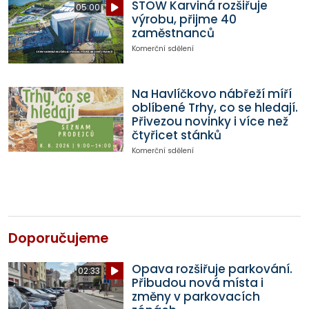
STOW Karviná rozšiřuje
05:00
výrobu, přijme 40
zaměstnanců
Komerční sdělení
Na Havlíčkovo nábřeží míří
oblíbené Trhy, co se hledají.
Přivezou novinky i více než
čtyřicet stánků
Komerční sdělení
Doporučujeme
Opava rozšiřuje parkování.
02:33
Přibudou nová místa i
změny v parkovacích