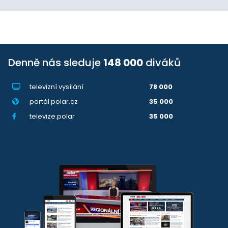
Denně nás sleduje
148 000
diváků
televizní vysílání
78 000
portál polar.cz
35 000
televize.polar
35 000