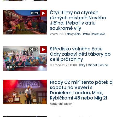
Čtyři filmy na čtyřech
01:21
různých místech Nového
Jičína, třeba i v atriu
soukromé vily
Včera
8:00
|
Nový Jičín
|
Petra Dorazilová
Středisko volného času
01:46
Odry zabaví děti tábory po
celé prázdniny
3. srpna 2026
16:00
|
Odry
|
Michal Slonina
Hrady CZ míří tento pátek a
sobotu na Veveří s
Danielem Landou, Mirai,
Rybičkami 48 nebo Mig 21
Komerční sdělení