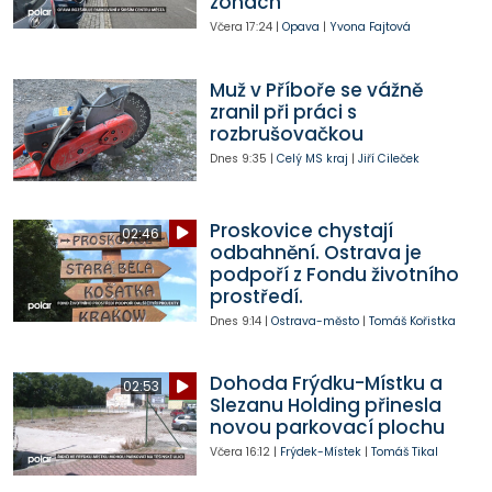
zónách
Včera
17:24
|
Opava
|
Yvona Fajtová
Muž v Příboře se vážně
zranil při práci s
rozbrušovačkou
Dnes
9:35
|
Celý MS kraj
|
Jiří Cileček
Proskovice chystají
02:46
odbahnění. Ostrava je
podpoří z Fondu životního
prostředí.
Dnes
9:14
|
Ostrava-město
|
Tomáš Kořistka
Dohoda Frýdku-Místku a
02:53
Slezanu Holding přinesla
novou parkovací plochu
Včera
16:12
|
Frýdek-Místek
|
Tomáš Tikal