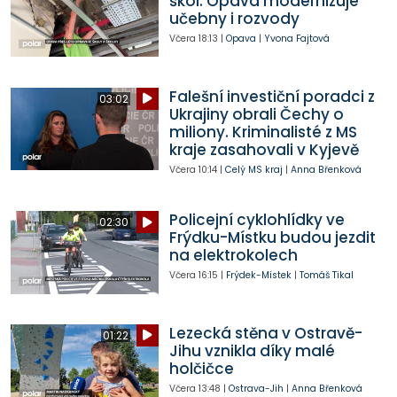
škol. Opava modernizuje
učebny i rozvody
Včera
18:13
|
Opava
|
Yvona Fajtová
Falešní investiční poradci z
03:02
Ukrajiny obrali Čechy o
miliony. Kriminalisté z MS
kraje zasahovali v Kyjevě
Včera
10:14
|
Celý MS kraj
|
Anna Břenková
Policejní cyklohlídky ve
02:30
Frýdku-Místku budou jezdit
na elektrokolech
Včera
16:15
|
Frýdek-Místek
|
Tomáš Tikal
Lezecká stěna v Ostravě-
01:22
Jihu vznikla díky malé
holčičce
Včera
13:48
|
Ostrava-Jih
|
Anna Břenková