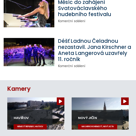
Měsíc do zahájení
Svatováclavského
hudebního festivalu
Komerční sdělení
Déšť Ladnou Čeladnou
nezastavil. Jana Kirschner a
Aneta Langerová uzavřely
11. ročník
Komerční sdělení
Kamery
HAVÍŘOV
NOVÝ JIČÍN
NÁMĚSTÍ REPUBLIKY, HAVÍŘOV
MASARYKOVO NÁMĚSTÍ, NOVÝ JIČÍN