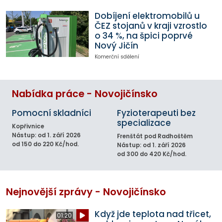
Dobíjení elektromobilů u
ČEZ stojanů v kraji vzrostlo
o 34 %, na špici poprvé
Nový Jičín
Komerční sdělení
Nabídka práce - Novojičínsko
Pomocní skladníci
Fyzioterapeuti bez
specializace
Kopřivnice
Nástup: od 1. září 2026
Frenštát pod Radhoštěm
od 150 do 220 Kč/hod.
Nástup: od 1. září 2026
od 300 do 420 Kč/hod.
Nejnovější zprávy - Novojičínsko
Když jde teplota nad třicet,
01:20