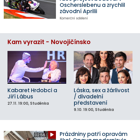
Oscherslebenu a zrychlil
závodní Aprilii
Komerční sdělení
Kam vyrazit - Novojičínsko
Kabaret Hrdobci a
Láska, sex a žárlivost
Jiří Lábus
/ divadelní
představení
27.11.
19:00
, Studénka
9.10.
19:00
, Studénka
Prázdniny patří opravám
02:56