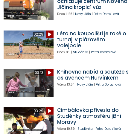
ochlazuje centrum Nového
Jičína kropicí vůz
Dnes
11:26
|
Nový Jičín
|
Petra Dorazilová
Léto na koupališti je také o
02:29
turnaji v plážovém
volejbale
Dnes
8:11
|
Studénka
|
Petra Dorazilová
Knihovna nabídla soutěže s
03:13
oslavencem Hurvínkem
Včera
13:54
|
Nový Jičín
|
Petra Dorazilová
Cimbálovka přivezla do
03:29
Studénky atmosféru jižní
Moravy
Včera
10:59
|
Studénka
|
Petra Dorazilová