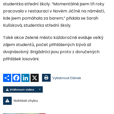
studentka střední školy. “Momentálně jsem tři roky
pracovala v restauraci v Novém Jičíně na náměstí,
kde jsem pomáhala za barem,” přidala se Sarah
Kulísková, studentka střední školy.
Také akce Zelené město každoročně eviduje velký
zájem studentů, počet přihlášených bývá až
dvojnásobný. Brigádníci jsou proto z doručených
přihlášek losováni.
Sdílet
Facebook
LinkedIn
X
Vytisknout článek
Stáhnout video
Nahlásit chybu