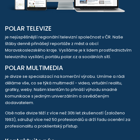
POLAR TELEVIZE
je nejúspěšnější regionální televizní společnost v ČR. Naše
štáby denně přinášejí reportáže z měst a obcí
Moravskoslezského kraje. Vysíláme je k lidem prostřednictvím
televizního vysílání, portálu polar.cz a sociálních sítí.
POLAR MULTIMEDIA
je divize se specializací na komerční výrobu. Umíme a rádi
děláme vše, co se týká multimedií - videa, virtuální realitu,
grafiky, weby. Našim klientům to přináší výhodu snadné
komunikace s jediným univerzálním a osvědčeným
dodavatelem.
Obě naše divize těží z více než 30ti let zkušeností (založeno
1993), sdružují více než 50 profesionálů a drží řadu ocenění za
profesionalitu a proklientský přístup.