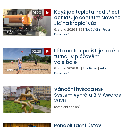
Když jde teplota nad třicet,
01:20
ochlazuje centrum Nového
Jičína kropicí vůz
6. srpna 2026
11:26
|
Nový Jičín
|
Petra
Dorazilová
Léto na koupališti je také o
02:29
turnaji v plážovém
volejbale
6. srpna 2026
8:11
|
Studénka
|
Petra
Dorazilová
Vánoční hvězda HSF
System vyhrála BIM Awards
2026
Komerční sdělení
Rehabilitační ústav