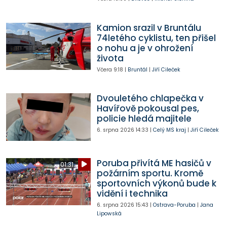
Kamion srazil v Bruntálu
74letého cyklistu, ten přišel
o nohu a je v ohrožení
života
Včera
9:18
|
Bruntál
|
Jiří Cileček
Dvouletého chlapečka v
Havířově pokousal pes,
policie hledá majitele
6. srpna 2026
14:33
|
Celý MS kraj
|
Jiří Cileček
Poruba přivítá ME hasičů v
01:31
požárním sportu. Kromě
sportovních výkonů bude k
vidění i technika
6. srpna 2026
15:43
|
Ostrava-Poruba
|
Jana
Lipowská