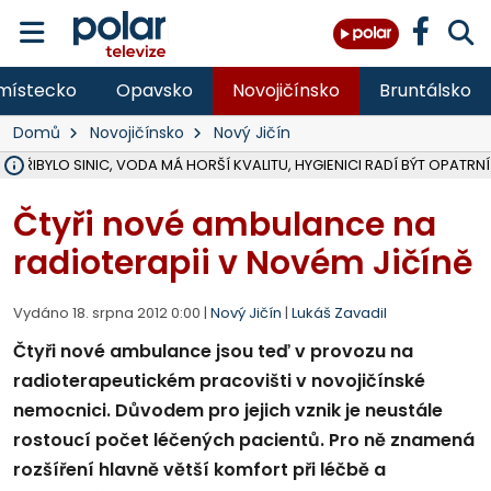
místecko
Opavsko
Novojičínsko
Bruntálsko
Domů
Novojičínsko
Nový Jičín
Ě PŘIBYLO SINIC, VODA MÁ HORŠÍ KVALITU, HYGIENICI RADÍ BÝT OPATRNÍ
ÚOHS DAL ZÁTORU POKUTU 100 000 ZA CHYBY V ZAKÁZCE NA OBN
AREÁL LODIČEK V KARVINÉ SE PŘIPRAVUJE NA VELKOU REKONSTRUKC
KARVINÁ ZNÁ BUDOUCÍ PODOBU AREÁLU LODIČKY V PARKU BOŽEN
CYKLISTU (74) SRAZIL V BRUNTÁLU KAMION, JE V OHROŽENÍ ŽIVOTA,
POLICIE HLEDÁ PŘÍPADNÉ SVĚDKY, KTEŘÍ POMŮŽOU OBJASNIT PRŮ
RADNÍ OSTRAVY A POSLANKYNĚ A. HOFFMANNOVÁ ZA PIRÁTY PODA
NA POSTUP MINISTERSTVA ŽIVOTNÍHO PROSTŘEDÍ V KAUZE HALDY 
MUŽ V PŘÍBOŘE SE VÁŽNĚ ZRANIL PŘI PRÁCI S ROZBRUŠOVAČKOU, I
SLEZSKÁ OSTRAVA PŘIPRAVUJE PROJEKTOVOU DOKUMENTACI PRO 
PODEZŘELÝ BALÍČEK ZASTAVIL PROVOZ NA NÁDRAŽÍ VE F-M, ČEKÁ 
CHLAPEČKA (2) V HAVÍŘOVĚ POKOUSAL PES, POLICIE HLEDÁ MAJITEL
MS KRAJ VYBUDUJE ZA 40 MILIONŮ V JABLUNKOVĚ NOVÝ MOST PŘES O
FOTBALISTA LAURI LAINE SE VRACÍ Z BANÍKU OSTRAVA NA PŮL ROK
F-M DOKONČIL VOLNOČASOVÝ AREÁL RIVKA PARK ZA 62 MILIONŮ,
Čtyři nové ambulance na
radioterapii v Novém Jičíně
Vydáno 18. srpna 2012 0:00 |
Nový Jičín
|
Lukáš Zavadil
Čtyři nové ambulance jsou teď v provozu na
radioterapeutickém pracovišti v novojičínské
nemocnici. Důvodem pro jejich vznik je neustále
rostoucí počet léčených pacientů. Pro ně znamená
rozšíření hlavně větší komfort při léčbě a