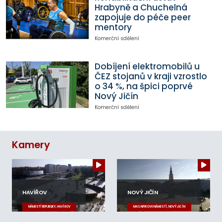
Hrabyně a Chuchelná
zapojuje do péče peer
mentory
Komerční sdělení
Dobíjení elektromobilů u
ČEZ stojanů v kraji vzrostlo
o 34 %, na špici poprvé
Nový Jičín
Komerční sdělení
Kamery
HAVÍŘOV
NOVÝ JIČÍN
NÁMĚSTÍ REPUBLIKY, HAVÍŘOV
MASARYKOVO NÁMĚSTÍ, NOVÝ JIČÍN