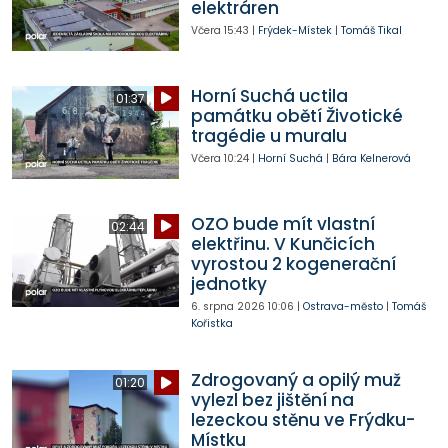
elektráren
Včera
15:43
|
Frýdek-Místek
|
Tomáš Tikal
Horní Suchá uctila
01:37
památku obětí Životické
tragédie u muralu
Včera
10:24
|
Horní Suchá
|
Bára Kelnerová
OZO bude mít vlastní
02:44
elektřinu. V Kunčicích
vyrostou 2 kogenerační
jednotky
6. srpna 2026
10:06
|
Ostrava-město
|
Tomáš
Kořistka
Zdrogovaný a opilý muž
01:20
vylezl bez jištění na
lezeckou stěnu ve Frýdku-
Místku