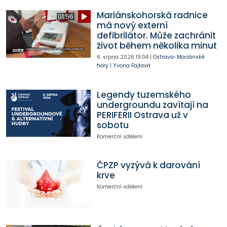
Mariánskohorská radnice
01:56
má nový externí
defibrilátor. Může zachránit
život během několika minut
6. srpna 2026
19:04
|
Ostrava-Mariánské
hory
|
Yvona Fajtová
Legendy tuzemského
undergroundu zavítají na
PERIFERII Ostrava už v
sobotu
Komerční sdělení
ČPZP vyzývá k darování
krve
Komerční sdělení