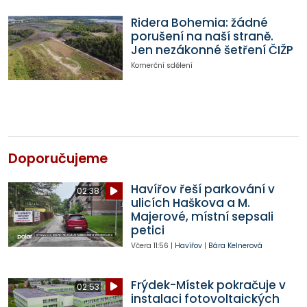
Ridera Bohemia: žádné
porušení na naší straně.
Jen nezákonné šetření ČIŽP
Komerční sdělení
Doporučujeme
Havířov řeší parkování v
02:38
ulicích Haškova a M.
Majerové, místní sepsali
petici
Včera
11:56
|
Havířov
|
Bára Kelnerová
Frýdek-Místek pokračuje v
02:53
instalaci fotovoltaických