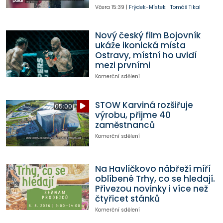
Včera
15:39
|
Frýdek-Místek
|
Tomáš Tikal
Nový český film Bojovník
ukáže ikonická místa
Ostravy, místní ho uvidí
mezi prvními
Komerční sdělení
STOW Karviná rozšiřuje
05:00
výrobu, přijme 40
zaměstnanců
Komerční sdělení
Na Havlíčkovo nábřeží míří
oblíbené Trhy, co se hledají.
Přivezou novinky i více než
čtyřicet stánků
Komerční sdělení