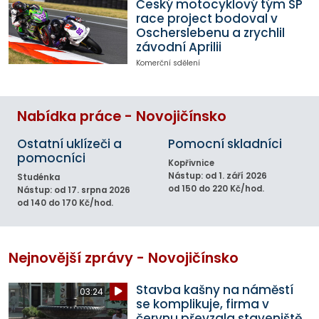
Český motocyklový tým SP
race project bodoval v
Oscherslebenu a zrychlil
závodní Aprilii
Komerční sdělení
Nabídka práce - Novojičínsko
Ostatní uklízeči a
Pomocní skladníci
pomocníci
Kopřivnice
Nástup: od 1. září 2026
Studénka
od 150 do 220 Kč/hod.
Nástup: od 17. srpna 2026
od 140 do 170 Kč/hod.
Nejnovější zprávy - Novojičínsko
Stavba kašny na náměstí
03:24
se komplikuje, firma v
červnu převzala staveniště,