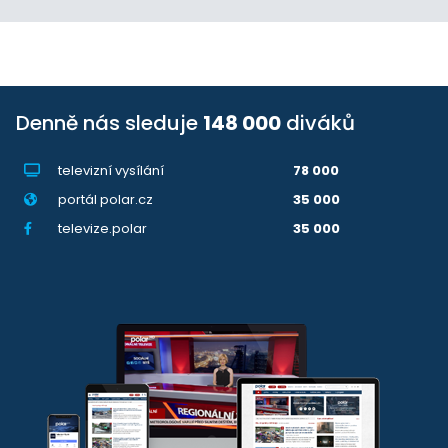
Denně nás sleduje
148 000
diváků
televizní vysílání
78 000
portál polar.cz
35 000
televize.polar
35 000