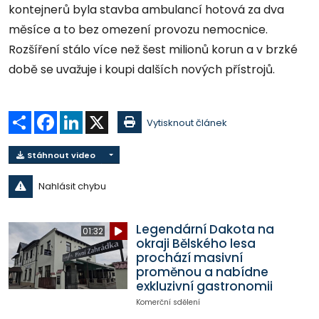
kontejnerů byla stavba ambulancí hotová za dva
měsíce a to bez omezení provozu nemocnice.
Rozšíření stálo více než šest milionů korun a v brzké
době se uvažuje i koupi dalších nových přístrojů.
Sdílet
Facebook
LinkedIn
X
Vytisknout článek
Stáhnout video
Nahlásit chybu
Legendární Dakota na
01:32
okraji Bělského lesa
prochází masivní
proměnou a nabídne
exkluzivní gastronomii
Komerční sdělení