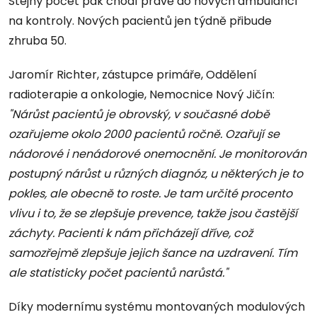
Stejný počet pak chodí právě do nových ambulancí
na kontroly. Nových pacientů jen týdně přibude
zhruba 50.
Jaromír Richter, zástupce primáře, Oddělení
radioterapie a onkologie, Nemocnice Nový Jičín:
"Nárůst pacientů je obrovský, v současné době
ozařujeme okolo 2000 pacientů ročně. Ozařují se
nádorové i nenádorové onemocnění. Je monitorován
postupný nárůst u různých diagnóz, u některých je to
pokles, ale obecně to roste. Je tam určité procento
vlivu i to, že se zlepšuje prevence, takže jsou častější
záchyty. Pacienti k nám přicházejí dříve, což
samozřejmě zlepšuje jejich šance na uzdravení. Tím
ale statisticky počet pacientů narůstá."
Díky modernímu systému montovaných modulových