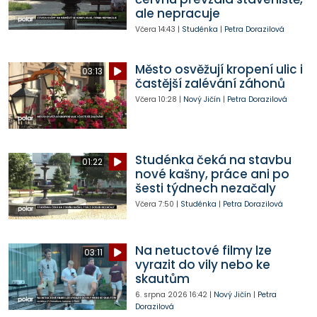
ale nepracuje
Včera
14:43
|
Studénka
|
Petra Dorazilová
Město osvěžují kropení ulic i
03:13
častější zalévání záhonů
Včera
10:28
|
Nový Jičín
|
Petra Dorazilová
Studénka čeká na stavbu
01:22
nové kašny, práce ani po
šesti týdnech nezačaly
Včera
7:50
|
Studénka
|
Petra Dorazilová
Na netuctové filmy lze
03:11
vyrazit do vily nebo ke
skautům
6. srpna 2026
16:42
|
Nový Jičín
|
Petra
Dorazilová