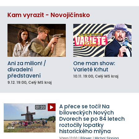
Kam vyrazit - Novojičínsko
Ani za milion! /
One man show:
divadelní
Varieté Krhut
představení
10.11.
19:00
, Celý MS kraj
9.12.
19:00
, Celý MS kraj
A přece se točí! Na
01:20
bíloveckých Nových
Dvorech se po 84 letech
roztočily lopatky
historického mlýna
Včera
13:00
|
Bílovec
|
Michal Slonina