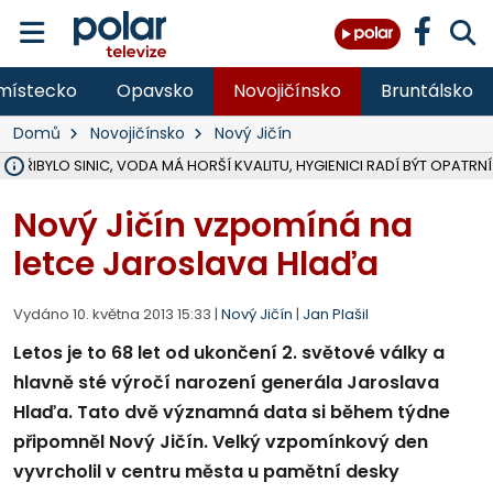
místecko
Opavsko
Novojičínsko
Bruntálsko
Domů
Novojičínsko
Nový Jičín
Ě PŘIBYLO SINIC, VODA MÁ HORŠÍ KVALITU, HYGIENICI RADÍ BÝT OPATRNÍ
ÚOHS DAL ZÁTORU POKUTU 100 000 ZA CHYBY V ZAKÁZCE NA OBN
AREÁL LODIČEK V KARVINÉ SE PŘIPRAVUJE NA VELKOU REKONSTRUKC
KARVINÁ ZNÁ BUDOUCÍ PODOBU AREÁLU LODIČKY V PARKU BOŽEN
CYKLISTU (74) SRAZIL V BRUNTÁLU KAMION, JE V OHROŽENÍ ŽIVOTA,
POLICIE HLEDÁ PŘÍPADNÉ SVĚDKY, KTEŘÍ POMŮŽOU OBJASNIT PRŮ
RADNÍ OSTRAVY A POSLANKYNĚ A. HOFFMANNOVÁ ZA PIRÁTY PODA
NA POSTUP MINISTERSTVA ŽIVOTNÍHO PROSTŘEDÍ V KAUZE HALDY 
MUŽ V PŘÍBOŘE SE VÁŽNĚ ZRANIL PŘI PRÁCI S ROZBRUŠOVAČKOU, I
SLEZSKÁ OSTRAVA PŘIPRAVUJE PROJEKTOVOU DOKUMENTACI PRO 
PODEZŘELÝ BALÍČEK ZASTAVIL PROVOZ NA NÁDRAŽÍ VE F-M, ČEKÁ 
CHLAPEČKA (2) V HAVÍŘOVĚ POKOUSAL PES, POLICIE HLEDÁ MAJITEL
MS KRAJ VYBUDUJE ZA 40 MILIONŮ V JABLUNKOVĚ NOVÝ MOST PŘES O
FOTBALISTA LAURI LAINE SE VRACÍ Z BANÍKU OSTRAVA NA PŮL ROK
F-M DOKONČIL VOLNOČASOVÝ AREÁL RIVKA PARK ZA 62 MILIONŮ,
Nový Jičín vzpomíná na
letce Jaroslava Hlaďa
Vydáno 10. května 2013 15:33 |
Nový Jičín
|
Jan Plašil
Letos je to 68 let od ukončení 2. světové války a
hlavně sté výročí narození generála Jaroslava
Hlaďa. Tato dvě významná data si během týdne
připomněl Nový Jičín. Velký vzpomínkový den
vyvrcholil v centru města u pamětní desky