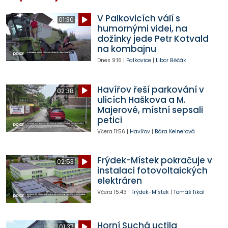
V Palkovicích válí s
01:30
humornými videi, na
dožínky jede Petr Kotvald
na kombajnu
Dnes
9:16
|
Palkovice
|
Libor Běčák
Havířov řeší parkování v
02:38
ulicích Haškova a M.
Majerové, místní sepsali
petici
Včera
11:56
|
Havířov
|
Bára Kelnerová
Frýdek-Místek pokračuje v
02:53
instalaci fotovoltaických
elektráren
Včera
15:43
|
Frýdek-Místek
|
Tomáš Tikal
Horní Suchá uctila
01:37