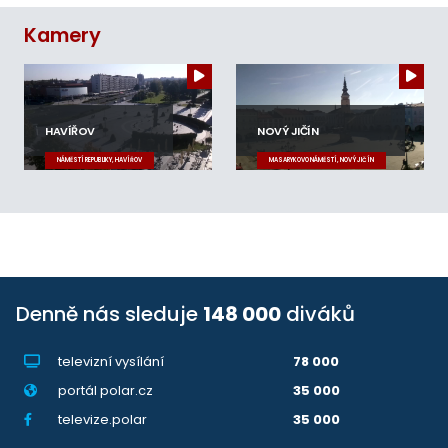
Kamery
HAVÍŘOV
NOVÝ JIČÍN
NÁMĚSTÍ REPUBLIKY, HAVÍŘOV
MASARYKOVO NÁMĚSTÍ, NOVÝ JIČÍN
Denně nás sleduje
148 000
diváků
televizní vysílání
78 000
portál polar.cz
35 000
televize.polar
35 000