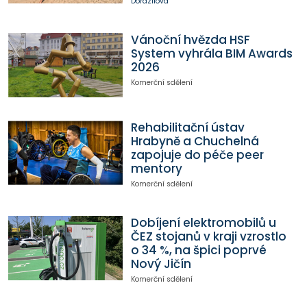
Dorazilová
Vánoční hvězda HSF
System vyhrála BIM Awards
2026
Komerční sdělení
Rehabilitační ústav
Hrabyně a Chuchelná
zapojuje do péče peer
mentory
Komerční sdělení
Dobíjení elektromobilů u
ČEZ stojanů v kraji vzrostlo
o 34 %, na špici poprvé
Nový Jičín
Komerční sdělení