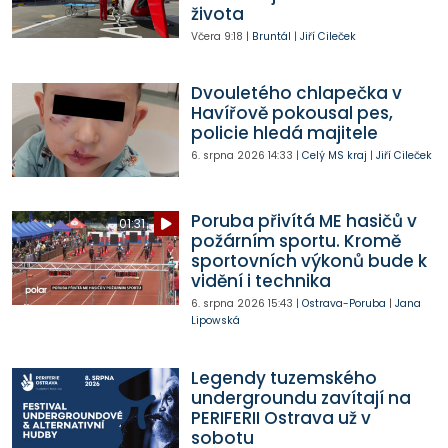
života
Včera
9:18
|
Bruntál
|
Jiří Cileček
Dvouletého chlapečka v
Havířově pokousal pes,
policie hledá majitele
6. srpna 2026
14:33
|
Celý MS kraj
|
Jiří Cileček
Poruba přivítá ME hasičů v
01:31
požárním sportu. Kromě
sportovních výkonů bude k
vidění i technika
6. srpna 2026
15:43
|
Ostrava-Poruba
|
Jana
Lipowská
Legendy tuzemského
undergroundu zavítají na
PERIFERII Ostrava už v
sobotu