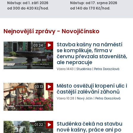
Nástup: od 1. září 2026
Nástup: od 17. srpna 2026
od 300 do 420 Kč/hod.
od 140 do 170 Kč/hod.
Nejnovější zprávy - Novojičínsko
Stavba kašny na náměstí
03:24
se komplikuje, firma v
červnu převzala staveniště,
ale nepracuje
Včera
14:43
|
Studénka
|
Petra Dorazilová
Město osvěžují kropení ulic i
03:13
častější zalévání záhonů
Včera
10:28
|
Nový Jičín
|
Petra Dorazilová
Studénka čeká na stavbu
01:22
nové kašny, práce ani po