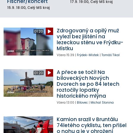
Fischer/koncert
17.9.
19:00
, Celý MS kraj
15.9.
18:00
, Celý MS kraj
Zdrogovaný a opilý muž
01:20
vylezl bez jištění na
lezeckou stěnu ve Frýdku-
Místku
Včera
15:39
|
Frýdek-Místek
|
Tomáš Tikal
A přece se točí! Na
01:20
bíloveckých Nových
Dvorech se po 84 letech
roztočily lopatky
historického mlýna
Včera
13:00
|
Bílovec
|
Michal Slonina
Kamion srazil v Bruntálu
74letého cyklistu, ten přišel
o nohu a je v ohrožení