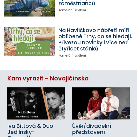
zaměstnanců
Komerční sdělení
Na Havlíčkovo nábřeží míří
oblíbené Trhy, co se hledají.
Přivezou novinky i více než
čtyřicet stánků
Komerční sdělení
Kam vyrazit - Novojičínsko
Iva Bittová & Duo
Úvěr/divadelní
Jedlinský-
představení