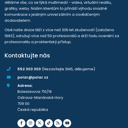
děláme vše, co se týká multimedií - videa, virtuální realitu,
grafiky, weby. Našim klientům to přináší výhodu snadné
komunikace s jediným univerzálním a osvědčeným
dodavatelem.
Obě naše divize těží z více než 30ti let zkušeností (založeno
1993), sdružují více než 50 profesionálů a drží řadu ocenění za
profesionalitu a proklientský přístup.
Kontaktujte nás
552 303 303
(Nezasílejte SMS, děkujeme)
polar@polar.cz
Adresa:
Boleslavova 710/19
Ostrava-Mariánské Hory
709 00
Česká republika