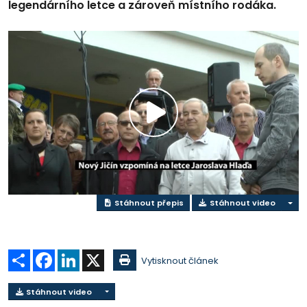
legendárního letce a zároveň místního rodáka.
Přehrát
video
Stáhnout přepis
Stáhnout video
Sdílet
Facebook
LinkedIn
X
Vytisknout článek
Stáhnout video