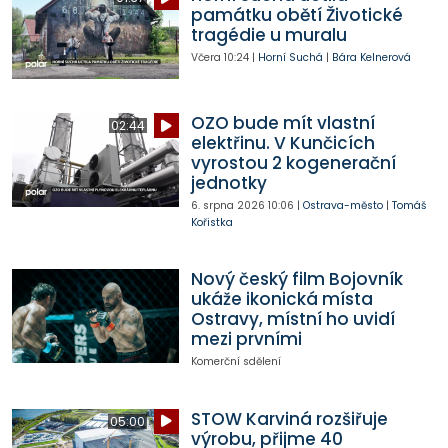
památku obětí Životické
tragédie u muralu
Včera
10:24
|
Horní Suchá
|
Bára Kelnerová
OZO bude mít vlastní
02:44
elektřinu. V Kunčicích
vyrostou 2 kogenerační
jednotky
6. srpna 2026
10:06
|
Ostrava-město
|
Tomáš
Kořistka
Nový český film Bojovník
ukáže ikonická místa
Ostravy, místní ho uvidí
mezi prvními
Komerční sdělení
STOW Karviná rozšiřuje
05:00
výrobu, přijme 40