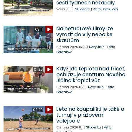
šesti týdnech nezačaly
Včera
7:50
|
Studénka
|
Petra Dorazilová
Na netuctové filmy lze
03:11
vyrazit do vily nebo ke
skautům
6. srpna 2026
16:42
|
Nový Jičín
|
Petra
Dorazilová
Když jde teplota nad třicet,
01:20
ochlazuje centrum Nového
Jičína kropicí vůz
6. srpna 2026
11:26
|
Nový Jičín
|
Petra
Dorazilová
Léto na koupališti je také o
02:29
turnaji v plážovém
volejbale
6. srpna 2026
8:11
|
Studénka
|
Petra