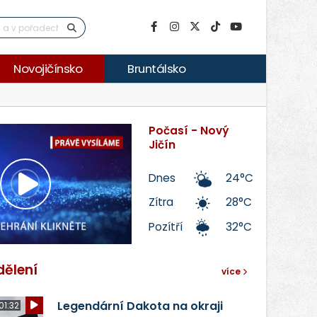
Novojičínsko
Bruntálsko
Počasí - Nový
Jičín
Dnes
24°C
Přehrát
Zítra
28°C
Pozítří
32°C
video
dělení
více
Legendární Dakota na okraji
01:32