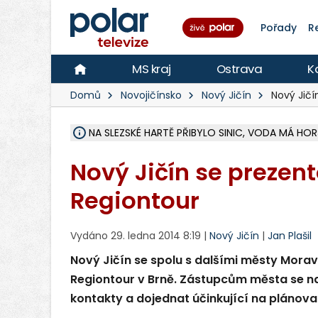
Pořady
R
MS kraj
Ostrava
K
Domů
Novojičínsko
Nový Jičín
Nový Jičí
NA SLEZSKÉ HARTĚ PŘIBYLO SINIC, VODA MÁ HORŠ
ÚOHS DAL ZÁTORU POKUTU 100 000 ZA CHYBY 
AREÁL LODIČEK V KARVINÉ SE PŘIPRAVUJE NA VE
KARVINÁ ZNÁ BUDOUCÍ PODOBU AREÁLU LODIČ
CYKLISTU (74) SRAZIL V BRUNTÁLU KAMION, JE 
POLICIE HLEDÁ PŘÍPADNÉ SVĚDKY, KTEŘÍ POMŮ
RADNÍ OSTRAVY A POSLANKYNĚ A. HOFFMANNOV
NA POSTUP MINISTERSTVA ŽIVOTNÍHO PROSTŘED
MUŽ V PŘÍBOŘE SE VÁŽNĚ ZRANIL PŘI PRÁCI S 
SLEZSKÁ OSTRAVA PŘIPRAVUJE PROJEKTOVOU D
PODEZŘELÝ BALÍČEK ZASTAVIL PROVOZ NA NÁDRA
CHLAPEČKA (2) V HAVÍŘOVĚ POKOUSAL PES, POLI
MS KRAJ VYBUDUJE ZA 40 MILIONŮ V JABLUNKOVĚ
FOTBALISTA LAURI LAINE SE VRACÍ Z BANÍKU OS
F-M DOKONČIL VOLNOČASOVÝ AREÁL RIVKA PA
Nový Jičín se prezent
Regiontour
Vydáno 29. ledna 2014 8:19 |
Nový Jičín
|
Jan Plašil
Nový Jičín se spolu s dalšími městy Morav
Regiontour v Brně. Zástupcům města se na
kontakty a dojednat účinkující na plánova