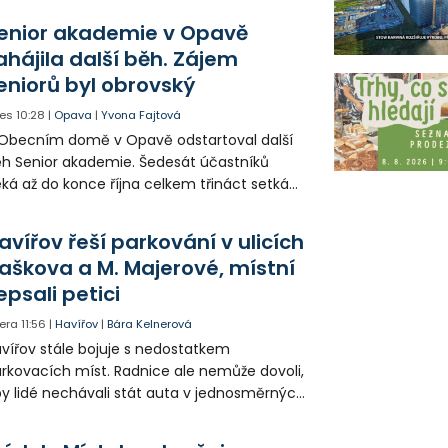
opagaci Palkovic ztvárnili starosta Radim
enior akademie v Opavě
ča a místostarosta David Kula.
ahájila další běh. Zájem
eniorů byl obrovský
es
10:28
|
Opava
|
Yvona Fajtová
Obecním domě v Opavě odstartoval další
h Senior akademie. Šedesát účastníků
ká až do konce října celkem třináct setkání
ných odborných přednášek i poznávání
sta. Na závěr převezmou úspěšní
avířov řeší parkování v ulicích
solventi certifikáty o absolvování studia a
aškova a M. Majerové, místní
obné dárky.
epsali petici
era
11:56
|
Havířov
|
Bára Kelnerová
vířov stále bojuje s nedostatkem
rkovacích míst. Radnice ale nemůže dovoli,
y lidé nechávali stát auta v jednosměrných
icích, kde nezbývá místo pro průjezd IZS.
tuace se teď řeší v jednom vnitrobloku, kde