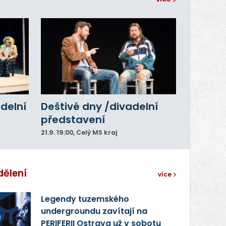
adelní
Deštivé dny /divadelní
představení
21.9.
19:00
, Celý MS kraj
dělení
více
Legendy tuzemského
undergroundu zavítají na
PERIFERII Ostrava už v sobotu