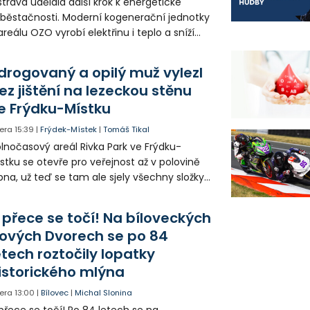
trava udělala další krok k energetické
běstačnosti. Moderní kogenerační jednotky
areálu OZO vyrobí elektřinu i teplo a sníží
klady i emise. Malou elektrárnu postaví
olia přímo v Kunčicích.
drogovaný a opilý muž vylezl
ez jištění na lezeckou stěnu
e Frýdku-Místku
era
15:39
|
Frýdek-Místek
|
Tomáš Tikal
lnočasový areál Rivka Park ve Frýdku-
stku se otevře pro veřejnost až v polovině
pna, už teď se tam ale sjely všechny složky
áchranného systému. Důvodem bylo
iknutí opilého muže pod vlivem drog do
 přece se točí! Na bíloveckých
eálu. Vyšplhal na lezeckou stěnu a nemohl
ových Dvorech se po 84
lů.
etech roztočily lopatky
istorického mlýna
era
13:00
|
Bílovec
|
Michal Slonina
přece se točí! Po 84 letech se na