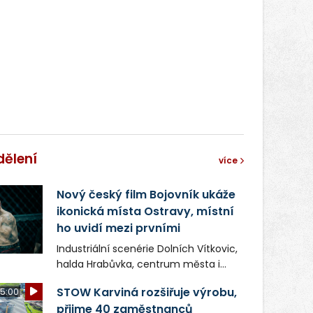
správní proces.
dělení
více
Nový český film Bojovník ukáže
ikonická místa Ostravy, místní
ho uvidí mezi prvními
Industriální scenérie Dolních Vítkovic,
halda Hrabůvka, centrum města i
další ikonická místa Ostravy se objeví
STOW Karviná rozšiřuje výrobu,
5:00
v novém filmu Bojovník, který vstoupí
přijme 40 zaměstnanců
do kin už 13. srpna. Režiséři Vojtěch