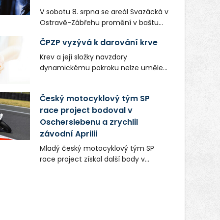
V sobotu 8. srpna se areál Svazácká v
Ostravě-Zábřehu promění v baštu
undergroundové a alternativní
ČPZP vyzývá k darování krve
hudby. Uskuteční se zde totiž první
ročník festivalu PERIFERIE Ostrava.
Krev a její složky navzdory
Brány areálu se otevřou půlhodinu po
dynamickému pokroku nelze uměle
poledni, na příchozí čekají koncerty,
vyrobit. Zdravotnictví se tudíž bez
autorská čtení a rozhovory.
ochoty lidí darovat tuto
Český motocyklový tým SP
Vstupenky v ceně 450 Kč jsou v
nenahraditelnou tělní tekutinu
prodeji.
race project bodoval v
neobejde. Naléhavá potřeba doplnit
Oscherslebenu a zrychlil
krevní zásoby nastává vždy v létě,
kdy stoupá počet úrazů. Česká
závodní Aprilii
průmyslová zdravotní pojišťovna
Mladý český motocyklový tým SP
(ČPZP) apeluje na všechny, kteří se
race project získal další body v
těší dobrému zdraví, aby se stali
mezinárodním šampionátu EURO
pravidelnými dárci krve.
MOTO. Při závodním víkendu, který se
konal od 31. července do 2. srpna na
německém okruhu Oschersleben,
obsadil Filip Novotný ve třídě