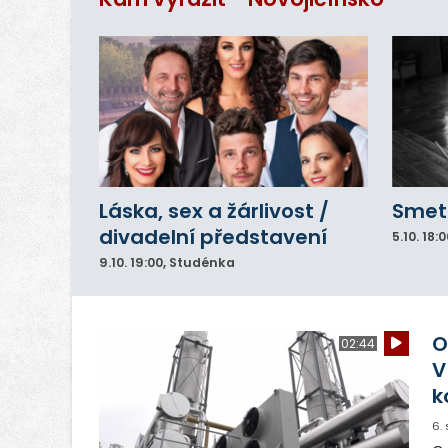
Láska, sex a žárlivost /
Smeta
divadelní představení
5.10.
18:0
9.10.
19:00
, Studénka
O
02:44
V
k
6.