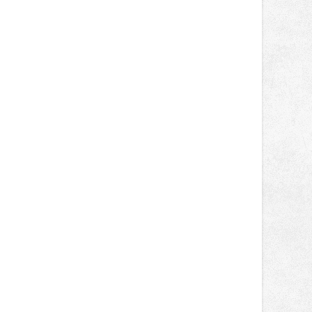
Supersport desáté a jedenácté
místo. Maks Palmowski dokončil oba
závody kategorie Sportbike na
dvanácté příčce. Přestože výsledky
zůstaly za očekáváním týmu, důležitý
posun přineslo testování nového
aerodynamického řešení pro Aprilii
RS660, které motocykl znatelně
zrychlilo.