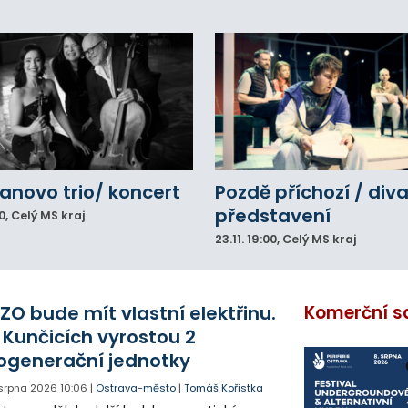
novo trio/ koncert
Pozdě příchozí / div
představení
0
, Celý MS kraj
23.11.
19:00
, Celý MS kraj
ZO bude mít vlastní elektřinu.
Komerční s
 Kunčicích vyrostou 2
ogenerační jednotky
 srpna 2026
10:06
|
Ostrava-město
|
Tomáš Kořistka