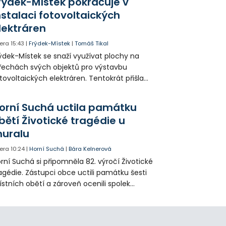
rýdek-Místek pokračuje v
 někteří obyvatelé rozhodli sepsat petici.
nstalaci fotovoltaických
lektráren
era
15:43
|
Frýdek-Místek
|
Tomáš Tikal
ýdek-Místek se snaží využívat plochy na
řechách svých objektů pro výstavbu
tovoltaických elektráren. Tentokrát přišla
da na 11. Základní školu ve Frýdku.
orní Suchá uctila památku
bětí Životické tragédie u
uralu
era
10:24
|
Horní Suchá
|
Bára Kelnerová
rní Suchá si připomněla 82. výročí Životické
agédie. Zástupci obce uctili památku šesti
stních obětí a zároveň ocenili spolek
votice Sobě za zpřístupnění informací o
agédii prostřednictvím QR kódů u
amátníků.