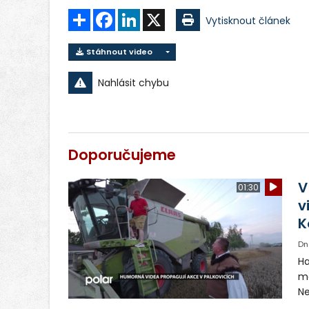
Sdílet
Facebook
LinkedIn
X
Vytisknout článek
Stáhnout video
Nahlásit chybu
Doporučujeme
V
01:30
v
K
Dn
Ha
ma
Ne
ša