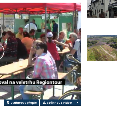
řehrát
ideo
Stáhnout přepis
Stáhnout video