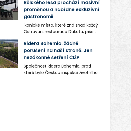
Bělského lesa prochází masivní
proměnou a nabídne exkluzivní
gastronomii
Ikonické místo, které zná snad každý
Ostravan, restaurace Dakota, píše
novou kapitolu. Silná mateřská
Ridera Bohemia: žádné
společnost Dang Investment Group
porušení na naší straně. Jen
s.r.o. investuje do projektu přes 50
nezákonné šetření ČIŽP
milionů korun. Cílem je přinést
Ostravě dva špičkové gastronomické
Společnost Ridera Bohemia, proti
koncepty, které v regionu dosud
které bylo Českou inspekcí životního
chyběly, luxusní středomořskou
prostředí (ČIŽP) čtyři roky vedeno
kuchyni a autentickou asijskou
vykonstruované řízení, při realizaci
gastronomii.
OVS na heřmanické haldě
postupovala v souladu se zákonem a
zadáním státního podniku DIAMO a v
této souvislosti nelze hovořit o
žádném odpadu. Ridera od počátku
označovala řízení ČIŽP za nezákonné
a domáhala se práva na spravedlivý