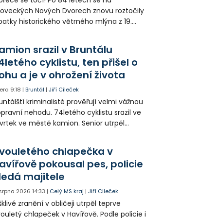
loveckých Nových Dvorech znovu roztočily
patky historického větrného mlýna z 19.
oletí. Kvůli nepříznivému větru je ale museli
zpohybovat dobrovolníci.
amion srazil v Bruntálu
4letého cyklistu, ten přišel o
ohu a je v ohrožení života
era
9:18
|
Bruntál
|
Jiří Cileček
untálští kriminalisté prověřují velmi vážnou
pravní nehodu. 74letého cyklistu srazil ve
vrtek ve městě kamion. Senior utrpěl
vastující zranění nohy a v ohrožení života
l letecky přepraven do nemocnice. Policie
vouletého chlapečka v
edá případné svědky.
avířově pokousal pes, policie
ledá majitele
 srpna 2026
14:33
|
Celý MS kraj
|
Jiří Cileček
klivé zranění v obličeji utrpěl teprve
ouletý chlapeček v Havířově. Podle policie i