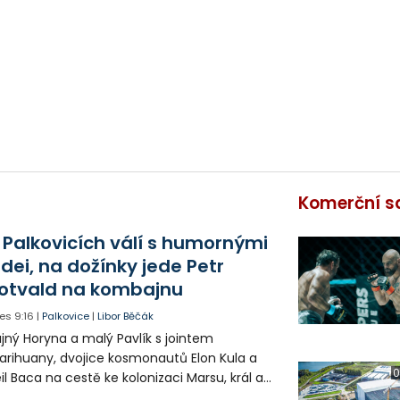
Komerční s
 Palkovicích válí s humornými
idei, na dožínky jede Petr
otvald na kombajnu
es
9:16
|
Palkovice
|
Libor Běčák
jný Horyna a malý Pavlík s jointem
rihuany, dvojice kosmonautů Elon Kula a
0
il Baca na cestě ke kolonizaci Marsu, král a
šek a mnoho dalších postav už při