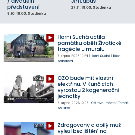
/ divadelní
Jiří Lábus
představení
27.11.
19:00
, Studénka
9.10.
19:00
, Studénka
Horní Suchá uctila
01:37
památku obětí Životické
tragédie u muralu
7. srpna 2026
10:24
|
Horní Suchá
|
Bára
Kelnerová
OZO bude mít vlastní
02:44
elektřinu. V Kunčicích
vyrostou 2 kogenerační
jednotky
6. srpna 2026
10:06
|
Ostrava-město
|
Tomáš
Kořistka
Zdrogovaný a opilý muž
01:20
vylezl bez jištění na