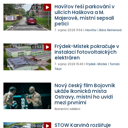
Havířov řeší parkování v
02:38
ulicích Haškova a M.
Majerové, místní sepsali
petici
7. srpna 2026
11:56
|
Havířov
|
Bára Kelnerová
Frýdek-Místek pokračuje v
02:53
instalaci fotovoltaických
elektráren
7. srpna 2026
15:43
|
Frýdek-Místek
|
Tomáš
Tikal
Nový český film Bojovník
ukáže ikonická místa
Ostravy, místní ho uvidí
mezi prvními
Komerční sdělení
STOW Karviná rozšiřuje
05:00