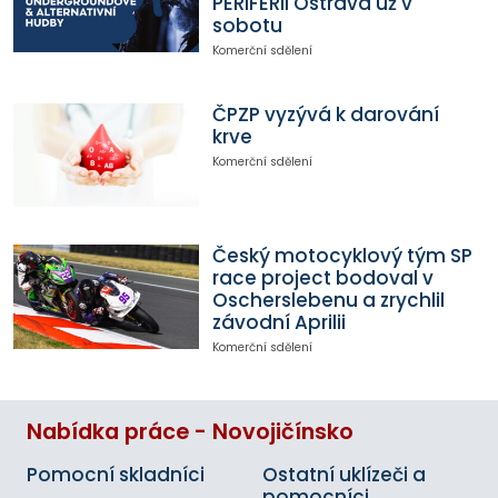
PERIFERII Ostrava už v
sobotu
Komerční sdělení
ČPZP vyzývá k darování
krve
Komerční sdělení
Český motocyklový tým SP
race project bodoval v
Oscherslebenu a zrychlil
závodní Aprilii
Komerční sdělení
Nabídka práce - Novojičínsko
Pomocní skladníci
Ostatní uklízeči a
pomocníci