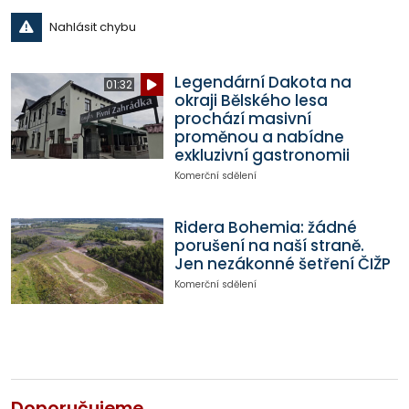
Nahlásit chybu
Legendární Dakota na
01:32
okraji Bělského lesa
prochází masivní
proměnou a nabídne
exkluzivní gastronomii
Komerční sdělení
Ridera Bohemia: žádné
porušení na naší straně.
Jen nezákonné šetření ČIŽP
Komerční sdělení
Doporučujeme