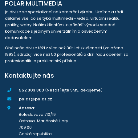
POLAR MULTIMEDIA
je divize se specializací na komerční výrobu. Umíme a rádi
děláme vše, co se týká multimedií - videa, virtuální realitu,
grafiky, weby. Našim klientům to přináší výhodu snadné
komunikace s jediným univerzálním a osvědčeným
dodavatelem.
Obě naše divize těží z více než 30ti let zkušeností (založeno
1993), sdružují více než 50 profesionálů a drží řadu ocenění za
profesionalitu a proklientský přístup.
Kontaktujte nás
552 303 303
(Nezasílejte SMS, děkujeme)
polar@polar.cz
Adresa:
Boleslavova 710/19
Ostrava-Mariánské Hory
709 00
Česká republika