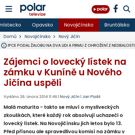
místecko
Opavsko
Novojičínsko
Bruntálsko
Domů
Novojičínsko
Nový Jičín
ÁSTUPCE PODAL ŽALOBU NA DVA LIDI A FIRMU Z OHROŽENÍ Z NEDBALOSTI
NA SLEZSKÉ HARTĚ PŘIBYLO SINIC, VODA MÁ HORŠÍ KVALITU, HYGIENI
NA BÍLOVECKÝCH NOVÝCH DVORECH SE PO 84 LETECH ROZTOČILY L
KARVINSKÉ MOŘE ZÍSKÁ NOVÉ GASTRO ZÁZEMÍ S VYHLÍDKOVOU TER
REKONSTRUKCE MATEŘSKÉ ŠKOLY V CHLEBIČOVĚ MÍŘÍ DO FINÁLE, VÍ
CYKLISTU (74) SRAZIL V BRUNTÁLU KAMION, JE V OHROŽENÍ ŽIVOTA,
POLICIE HLEDÁ PŘÍPADNÉ SVĚDKY, KTEŘÍ POMŮŽOU OBJASNIT PRŮ
MS KRAJ DOKONČIL OPRAVU SILNICE MEZI VRBNEM A HEŘMANOVICEM
SMVAK NABÍZÍ V DOBĚ SUCHA VODU OBCÍM A FIRMÁM, CISTERNY JE
F-M POKRAČUJE V INSTALACI FOTOVOLTAICKÝCH ELEKTRÁREN, REP
SENIOR AKADEMIE V OPAVĚ ZAHÁJILA DALŠÍ BĚH, REPORTÁŽ NA POL
PLANETÁRIUM V OSTRAVĚ CHYSTÁ POZOROVÁNÍ ČÁSTEČNÉHO ZATMĚ
OPRAVA ULIC V HAVÍŘOVĚ UKONČÍ NELEGÁLNÍ PARKOVÁNÍ VE VNI
V HAVÍŘOVĚ SE TĚŽCE ZRANIL MOTORKÁŘ PO SRÁŽCE S AUTEM, INF
TRAGICKÁ SRÁŽKA VLAKU S KAMIONEM V DOLNÍ LUTYNI Z LEDNA 
Zájemci o lovecký lístek na
zámku v Kuníně u Nového
Jičína uspěli
Vydáno 26. února 2014 11:46 |
Nový Jičín
|
Jan Plašil
Malá maturita - takto se mluví o mysliveckých
zkouškách, které každý rok absolvují uchazeči o
lovecký lístek. Na Novojičínsku jich letos bylo 13.
Před přísnou ale spravedlivou komisí na zámku v