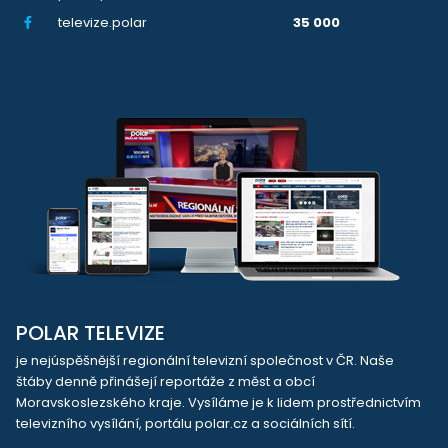
televize.polar
35 000
POLAR TELEVIZE
je nejúspěšnější regionální televizní společnost v ČR. Naše
štáby denně přinášejí reportáže z měst a obcí
Moravskoslezského kraje. Vysíláme je k lidem prostřednictvím
televizního vysílání, portálu polar.cz a sociálních sítí.