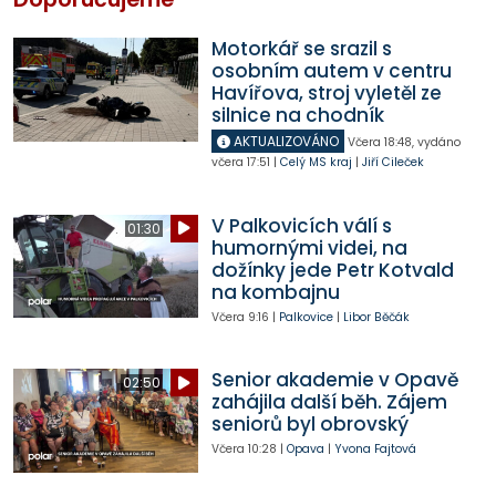
Motorkář se srazil s
osobním autem v centru
Havířova, stroj vyletěl ze
silnice na chodník
AKTUALIZOVÁNO
Včera
18:48
,
vydáno
včera
17:51
|
Celý MS kraj
|
Jiří Cileček
V Palkovicích válí s
01:30
humornými videi, na
dožínky jede Petr Kotvald
na kombajnu
Včera
9:16
|
Palkovice
|
Libor Běčák
Senior akademie v Opavě
02:50
zahájila další běh. Zájem
seniorů byl obrovský
Včera
10:28
|
Opava
|
Yvona Fajtová