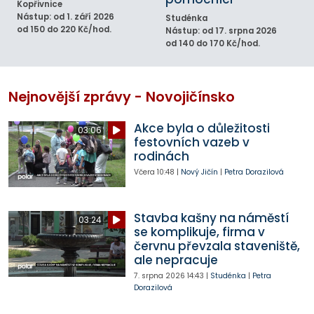
Kopřivnice
Nástup: od 1. září 2026
Studénka
od 150 do 220 Kč/hod.
Nástup: od 17. srpna 2026
od 140 do 170 Kč/hod.
Nejnovější zprávy - Novojičínsko
Akce byla o důležitosti
03:06
festovních vazeb v
rodinách
Včera
10:48
|
Nový Jičín
|
Petra Dorazilová
Stavba kašny na náměstí
03:24
se komplikuje, firma v
červnu převzala staveniště,
ale nepracuje
7. srpna 2026
14:43
|
Studénka
|
Petra
Dorazilová