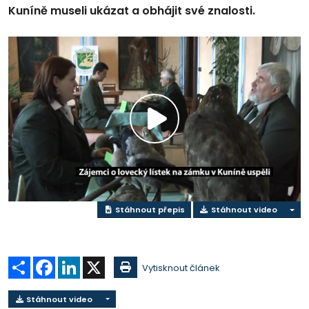
Kuníně museli ukázat a obhájit své znalosti.
Přehrát
video
Stáhnout přepis
Stáhnout video
Sdílet
Facebook
LinkedIn
X
Vytisknout článek
Stáhnout video