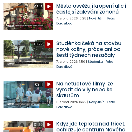
Město osvěžují kropení ulic i
03:13
častější zalévání záhonů
7. srpna 2026
10:28
|
Nový Jičín
|
Petra
Dorazilová
Studénka čeká na stavbu
01:22
nové kašny, práce ani po
šesti týdnech nezačaly
7. srpna 2026
7:50
|
Studénka
|
Petra
Dorazilová
Na netuctové filmy lze
03:11
vyrazit do vily nebo ke
skautům
6. srpna 2026
16:42
|
Nový Jičín
|
Petra
Dorazilová
Když jde teplota nad třicet,
01:20
ochlazuje centrum Nového