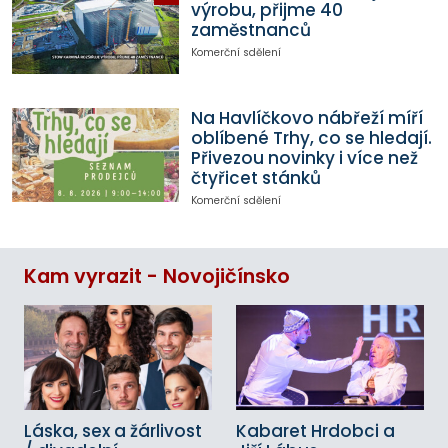
výrobu, přijme 40
zaměstnanců
Komerční sdělení
Na Havlíčkovo nábřeží míří
oblíbené Trhy, co se hledají.
Přivezou novinky i více než
čtyřicet stánků
Komerční sdělení
Kam vyrazit - Novojičínsko
Láska, sex a žárlivost
Kabaret Hrdobci a