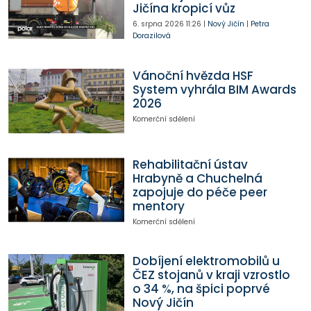
Jičína kropicí vůz
6. srpna 2026
11:26
|
Nový Jičín
|
Petra
Dorazilová
Vánoční hvězda HSF
System vyhrála BIM Awards
2026
Komerční sdělení
Rehabilitační ústav
Hrabyně a Chuchelná
zapojuje do péče peer
mentory
Komerční sdělení
Dobíjení elektromobilů u
ČEZ stojanů v kraji vzrostlo
o 34 %, na špici poprvé
Nový Jičín