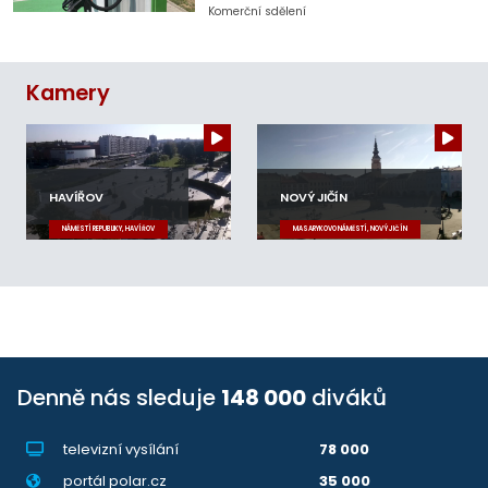
Komerční sdělení
Kamery
HAVÍŘOV
NOVÝ JIČÍN
NÁMĚSTÍ REPUBLIKY, HAVÍŘOV
MASARYKOVO NÁMĚSTÍ, NOVÝ JIČÍN
Denně nás sleduje
148 000
diváků
televizní vysílání
78 000
portál polar.cz
35 000