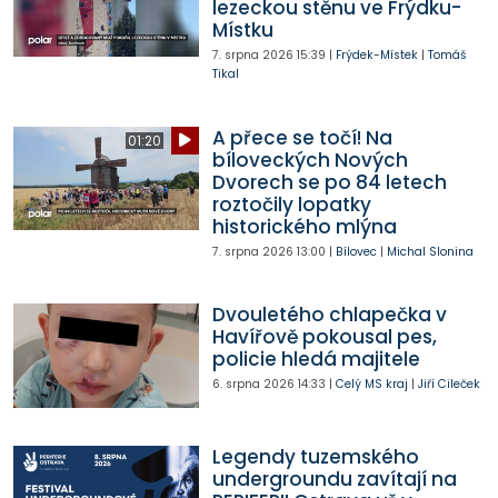
lezeckou stěnu ve Frýdku-
Místku
7. srpna 2026
15:39
|
Frýdek-Místek
|
Tomáš
Tikal
A přece se točí! Na
01:20
bíloveckých Nových
Dvorech se po 84 letech
roztočily lopatky
historického mlýna
7. srpna 2026
13:00
|
Bílovec
|
Michal Slonina
Dvouletého chlapečka v
Havířově pokousal pes,
policie hledá majitele
6. srpna 2026
14:33
|
Celý MS kraj
|
Jiří Cileček
Legendy tuzemského
undergroundu zavítají na