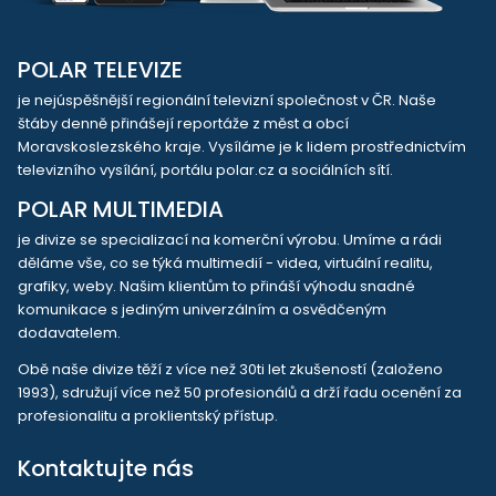
POLAR TELEVIZE
je nejúspěšnější regionální televizní společnost v ČR. Naše
štáby denně přinášejí reportáže z měst a obcí
Moravskoslezského kraje. Vysíláme je k lidem prostřednictvím
televizního vysílání, portálu polar.cz a sociálních sítí.
POLAR MULTIMEDIA
je divize se specializací na komerční výrobu. Umíme a rádi
děláme vše, co se týká multimedií - videa, virtuální realitu,
grafiky, weby. Našim klientům to přináší výhodu snadné
komunikace s jediným univerzálním a osvědčeným
dodavatelem.
Obě naše divize těží z více než 30ti let zkušeností (založeno
1993), sdružují více než 50 profesionálů a drží řadu ocenění za
profesionalitu a proklientský přístup.
Kontaktujte nás