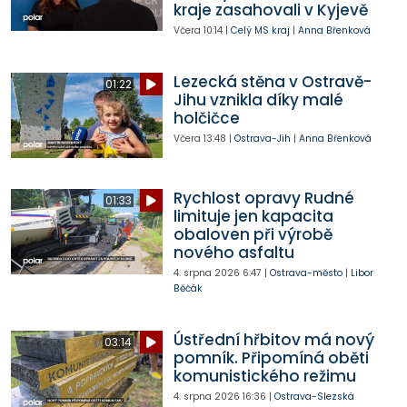
kraje zasahovali v Kyjevě
Včera
10:14
|
Celý MS kraj
|
Anna Břenková
Lezecká stěna v Ostravě-
01:22
Jihu vznikla díky malé
holčičce
Včera
13:48
|
Ostrava-Jih
|
Anna Břenková
Rychlost opravy Rudné
01:33
limituje jen kapacita
obaloven při výrobě
nového asfaltu
4. srpna 2026
6:47
|
Ostrava-město
|
Libor
Běčák
Ústřední hřbitov má nový
03:14
pomník. Připomíná oběti
komunistického režimu
4. srpna 2026
16:36
|
Ostrava-Slezská