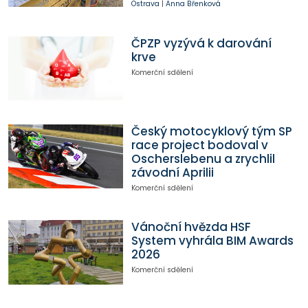
Ostrava
|
Anna Břenková
ČPZP vyzývá k darování
krve
Komerční sdělení
Český motocyklový tým SP
race project bodoval v
Oscherslebenu a zrychlil
závodní Aprilii
Komerční sdělení
Vánoční hvězda HSF
System vyhrála BIM Awards
2026
Komerční sdělení