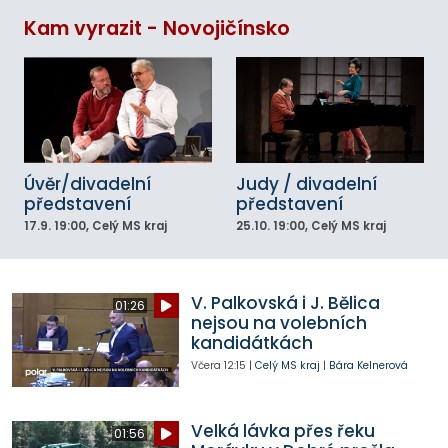
Kam vyrazit - Novojičínsko
Úvěr/divadelní
Judy / divadelní
představení
představení
17.9.
19:00
, Celý MS kraj
25.10.
19:00
, Celý MS kraj
V. Palkovská i J. Bělica
01:26
nejsou na volebních
kandidátkách
Včera
12:15
|
Celý MS kraj
|
Bára Kelnerová
Velká lávka přes řeku
01:56