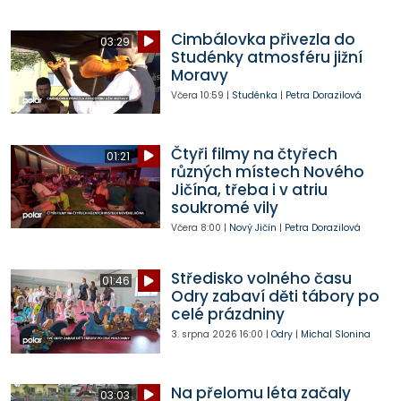
Cimbálovka přivezla do
03:29
Studénky atmosféru jižní
Moravy
Včera
10:59
|
Studénka
|
Petra Dorazilová
Čtyři filmy na čtyřech
01:21
různých místech Nového
Jičína, třeba i v atriu
soukromé vily
Včera
8:00
|
Nový Jičín
|
Petra Dorazilová
Středisko volného času
01:46
Odry zabaví děti tábory po
celé prázdniny
3. srpna 2026
16:00
|
Odry
|
Michal Slonina
Na přelomu léta začaly
03:03