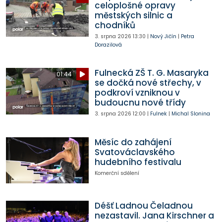
celoplošné opravy
městských silnic a
chodníků
3. srpna 2026
13:30
|
Nový Jičín
|
Petra
Dorazilová
Fulnecká ZŠ T. G. Masaryka
01:44
se dočká nové střechy, v
podkroví vzniknou v
budoucnu nové třídy
3. srpna 2026
12:00
|
Fulnek
|
Michal Slonina
Měsíc do zahájení
Svatováclavského
hudebního festivalu
Komerční sdělení
Déšť Ladnou Čeladnou
nezastavil. Jana Kirschner a