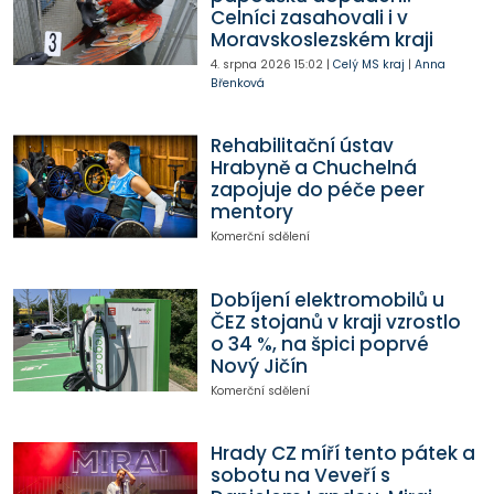
Celníci zasahovali i v
Moravskoslezském kraji
4. srpna 2026
15:02
|
Celý MS kraj
|
Anna
Břenková
Rehabilitační ústav
Hrabyně a Chuchelná
zapojuje do péče peer
mentory
Komerční sdělení
Dobíjení elektromobilů u
ČEZ stojanů v kraji vzrostlo
o 34 %, na špici poprvé
Nový Jičín
Komerční sdělení
Hrady CZ míří tento pátek a
sobotu na Veveří s