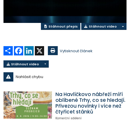
video
Stáhnout přepis
Stáhnout video
Sdílet
Facebook
LinkedIn
X
Vytisknout článek
Stáhnout video
Nahlásit chybu
Na Havlíčkovo nábřeží míří
oblíbené Trhy, co se hledají.
Přivezou novinky i více než
čtyřicet stánků
Komerční sdělení