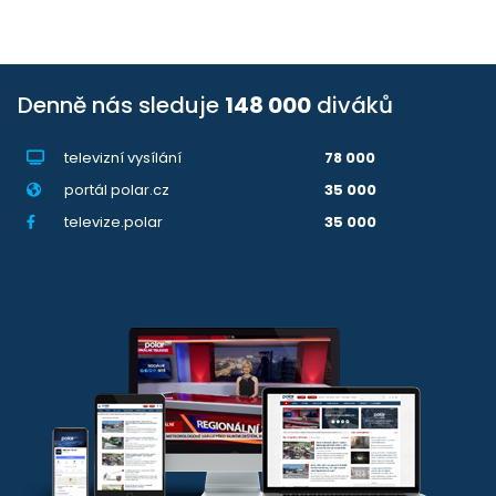
Denně nás sleduje
148 000
diváků
televizní vysílání
78 000
portál polar.cz
35 000
televize.polar
35 000