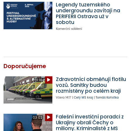
Legendy tuzemského
undergroundu zavítají na
PERIFERII Ostrava už v
sobotu
Komerční sdělení
Doporučujeme
Zdravotníci obměňují flotilu
01:18
vozů. Sanitky budou
rozmístěny po celém kraji
Včera
14:17
|
Celý MS kraj
|
Tomáš Kořistka
Falešní investiční poradci z
03:02
Ukrajiny obrali Čechy o
miliony. Kriminalisté z MS