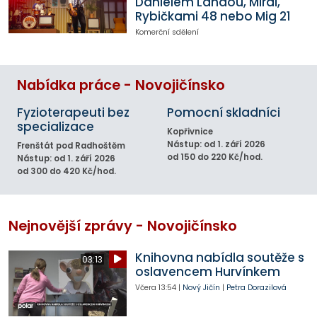
Danielem Landou, Mirai,
Rybičkami 48 nebo Mig 21
Komerční sdělení
Nabídka práce - Novojičínsko
Fyzioterapeuti bez
Pomocní skladníci
specializace
Kopřivnice
Nástup: od 1. září 2026
Frenštát pod Radhoštěm
od 150 do 220 Kč/hod.
Nástup: od 1. září 2026
od 300 do 420 Kč/hod.
Nejnovější zprávy - Novojičínsko
Knihovna nabídla soutěže s
03:13
oslavencem Hurvínkem
Včera
13:54
|
Nový Jičín
|
Petra Dorazilová