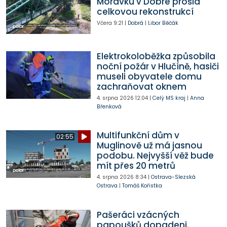
Morávku v Dobré prošla
celkovou rekonstrukcí
Včera
9:21
|
Dobrá
|
Libor Běčák
Elektrokoloběžka způsobila
noční požár v Hlučíně, hasiči
museli obyvatele domu
zachraňovat oknem
4. srpna 2026
12:04
|
Celý MS kraj
|
Anna
Břenková
Multifunkční dům v
02:55
Muglinově už má jasnou
podobu. Nejvyšší věž bude
mít přes 20 metrů
4. srpna 2026
8:34
|
Ostrava-Slezská
Ostrava
|
Tomáš Kořistka
Pašeráci vzácných
papoušků dopadeni.