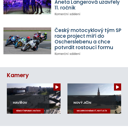
Aneta Langerová uzavřely
11. ročník
Komerční sdělení
Český motocyklový tým SP
race project míří do
Oscherslebenu a chce
potvrdit rostoucí formu
Komerční sdělení
Kamery
HAVÍŘOV
NOVÝ JIČÍN
NÁMĚSTÍ REPUBLIKY, HAVÍŘOV
MASARYKOVO NÁMĚSTÍ, NOVÝ JIČÍN