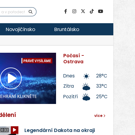
Novojičínsko
Bruntálsko
Počasí -
Ostrava
Dnes
28°C
Přehrát
Zítra
33°C
Pozítří
25°C
video
dělení
více
Legendární Dakota na okraji
01:32