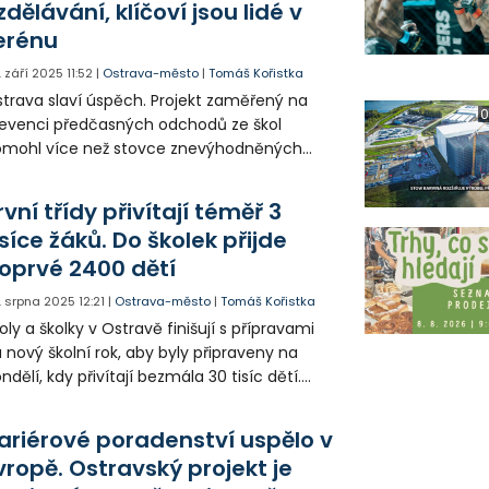
zdělávání, klíčoví jsou lidé v
erénu
. září 2025
11:52
|
Ostrava-město
|
Tomáš Kořistka
trava slaví úspěch. Projekt zaměřený na
0
evenci předčasných odchodů ze škol
omohl více než stovce znevýhodněných
tí zvládnout cestu vzděláním. Za podpory
dagogů, rodin a terénních pracovníků se
rvní třídy přivítají téměř 3
dařilo snížit rizika neúspěchu a posílit
isíce žáků. Do školek přijde
tivaci žáků.
oprvé 2400 dětí
. srpna 2025
12:21
|
Ostrava-město
|
Tomáš Kořistka
oly a školky v Ostravě finišují s přípravami
 nový školní rok, aby byly připraveny na
ndělí, kdy přivítají bezmála 30 tisíc dětí.
e, že město bude pokračovat ve
nancování škol, pedagogů i dětí nad rámec
ariérové poradenství uspělo v
átního rozpočtu.
vropě. Ostravský projekt je