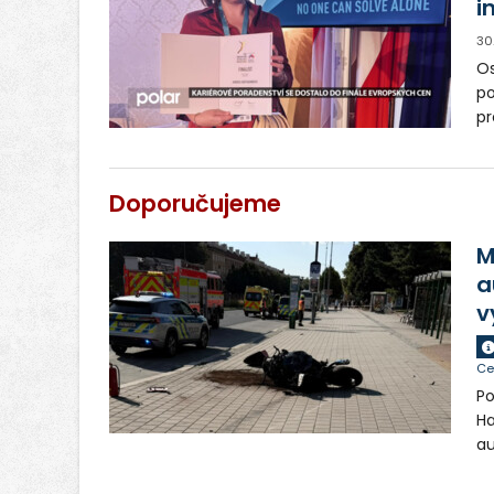
i
30
Os
po
pr
Ve
do
pr
Doporučujeme
M
a
v
Ce
Po
Ha
au
si
ch