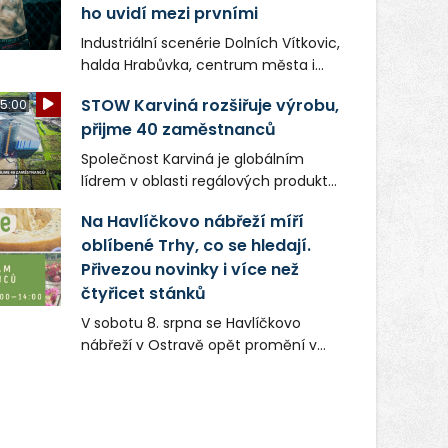
ho uvidí mezi prvními
Industriální scenérie Dolních Vítkovic,
halda Hrabůvka, centrum města i
další ikonická místa Ostravy se objeví
STOW Karviná rozšiřuje výrobu,
5:00
v novém filmu Bojovník, který vstoupí
přijme 40 zaměstnanců
do kin už 13. srpna. Režiséři Vojtěch
Frič a Tomáš Dianiška si
Společnost Karviná je globálním
moravskoslezskou metropoli
lídrem v oblasti regálových produktů
nevybrali náhodou – její syrová
a systémů, stabilním
atmosféra se stala přirozenou
Na Havlíčkovo nábřeží míří
zaměstnavatelem na Karvinsku a
součástí příběhu bývalého
oblíbené Trhy, co se hledají.
firmou s obrovským potenciálem.
boxerského šampiona Hoffa (Milan
Přivezou novinky i více než
Ondrík), jenž se po letech vrací do
čtyřicet stánků
světa vrcholových zápasů, tentokrát
V sobotu 8. srpna se Havlíčkovo
v MMA.
nábřeží v Ostravě opět promění v
místo plné vůní, chutí a poctivých
lokálních výrobků. Trhy, co se hledají
tentokrát nabídnou více než čtyřicet
pečlivě vybraných stánků s kvalitní