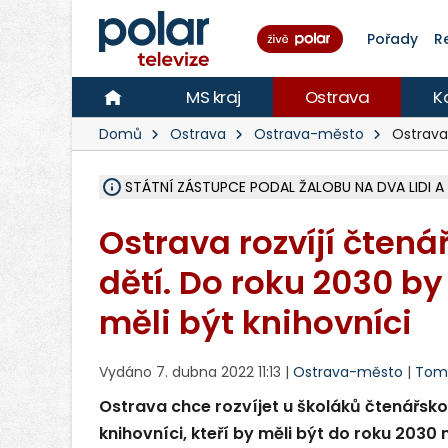
Pořady
R
MS kraj
Ostrava
K
Domů
Ostrava
Ostrava-město
Ostrava 
STÁTNÍ ZÁSTUPCE PODAL ŽALOBU NA DVA LIDI A
NA SLEZSKÉ HARTĚ PŘIBYLO SINIC, VODA MÁ HORŠ
NA BÍLOVECKÝCH NOVÝCH DVORECH SE PO 84 L
KARVINSKÉ MOŘE ZÍSKÁ NOVÉ GASTRO ZÁZEMÍ S
REKONSTRUKCE MATEŘSKÉ ŠKOLY V CHLEBIČOVĚ M
CYKLISTU (74) SRAZIL V BRUNTÁLU KAMION, JE 
POLICIE HLEDÁ PŘÍPADNÉ SVĚDKY, KTEŘÍ POMŮ
MS KRAJ DOKONČIL OPRAVU SILNICE MEZI VRBN
SMVAK NABÍZÍ V DOBĚ SUCHA VODU OBCÍM A FIR
F-M POKRAČUJE V INSTALACI FOTOVOLTAICKÝCH
SENIOR AKADEMIE V OPAVĚ ZAHÁJILA DALŠÍ BĚH,
PLANETÁRIUM V OSTRAVĚ CHYSTÁ POZOROVÁNÍ 
OPRAVA ULIC V HAVÍŘOVĚ UKONČÍ NELEGÁLNÍ P
V HAVÍŘOVĚ SE TĚŽCE ZRANIL MOTORKÁŘ PO SRÁ
TRAGICKÁ SRÁŽKA VLAKU S KAMIONEM V DOLN
Ostrava rozvíjí čten
dětí. Do roku 2030 b
měli být knihovníci
Vydáno 7. dubna 2022 11:13 |
Ostrava-město
|
Tomá
Ostrava chce rozvíjet u školáků čtenářsk
knihovníci, kteří by měli být do roku 2030