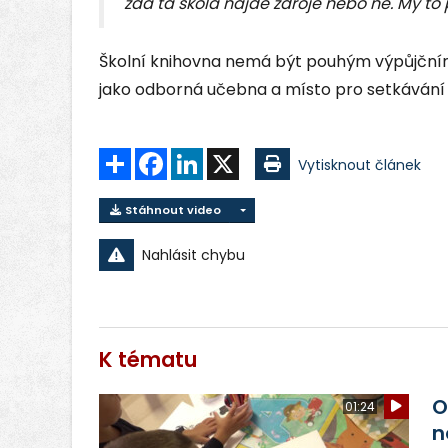
zda ta škola najde zdroje nebo ne. My t
Školní knihovna nemá být pouhým výpůjční
jako odborná učebna a místo pro setkávání 
Sdílet
Facebook
LinkedIn
X
Vytisknout článek
Stáhnout video
Nahlásit chybu
K tématu
O
01:24
n