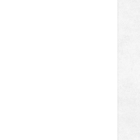
gastronomií, farmářskými produkty,
designem i řemeslnou tvorbou.
Návštěvníci se mohou těšit nejen na
oblíbené stálice, ale také na řadu
novinek, které v Ostravě běžně
nepotkají.