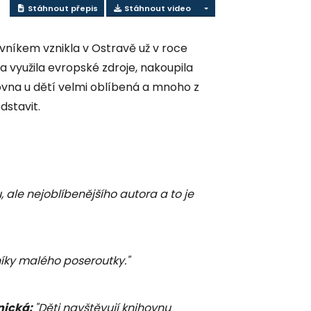
Stáhnout přepis
Stáhnout video
ovníkem vznikla v Ostravě už v roce
a využila evropské zdroje, nakoupila
ovna u dětí velmi oblíbená a mnoho z
dstavit.
, ale nejoblíbenějšího autora a to je
íky malého poseroutky."
nická:
"Děti navštěvují knihovnu