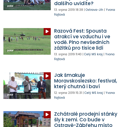
dalšího uvidíte?
13. srpna 2019
18:38
|
Ostrava-Jih
|
Yvona
Fajtová
Razová Fest: Spousta
atrakcí ve vzduchu i ve
vodě. Plno nevšedních
zážitků pro tisíce lidí
13. srpna 2019
11:40
|
Celý MS kraj
|
Yvona
Fajtová
Jak šmakuje
Moravskoslezsko: festival,
který chutná i baví
12. srpna 2019
15:31
|
Celý MS kraj
|
Yvona
Fajtová
Zchátralé prodejní stánky
šly k zemi. Co bude v
Ostravě-Zábřehu místo