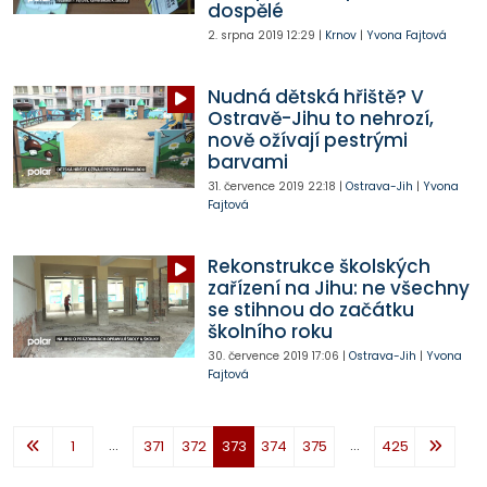
dospělé
2. srpna 2019
12:29
|
Krnov
|
Yvona Fajtová
Nudná dětská hřiště? V
Ostravě-Jihu to nehrozí,
nově ožívají pestrými
barvami
31. července 2019
22:18
|
Ostrava-Jih
|
Yvona
Fajtová
Rekonstrukce školských
zařízení na Jihu: ne všechny
se stihnou do začátku
školního roku
30. července 2019
17:06
|
Ostrava-Jih
|
Yvona
Fajtová
...
...
1
371
372
373
374
375
425