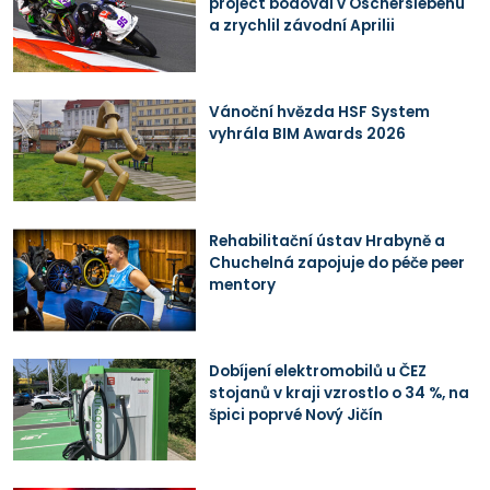
project bodoval v Oscherslebenu
a zrychlil závodní Aprilii
Vánoční hvězda HSF System
vyhrála BIM Awards 2026
Rehabilitační ústav Hrabyně a
Chuchelná zapojuje do péče peer
mentory
Dobíjení elektromobilů u ČEZ
stojanů v kraji vzrostlo o 34 %, na
špici poprvé Nový Jičín