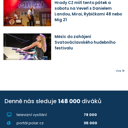
Hrady CZ míří tento pátek a
sobotu na Veveří s Danielem
Landou, Mirai, Rybičkami 48 nebo
Mig 21
Měsíc do zahájení
Svatováclavského hudebního
festivalu
Více
Denně nás sleduje
148 000
diváků
televizní vysílání
78 000
portál polar.cz
35 000