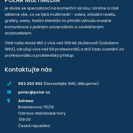
POLAR MULTIMEDIA
je divize se specializací na komerční výrobu. Umíme a rádi
děláme vše, co se týká multimedií - videa, virtuální realitu,
grafiky, weby. Našim klientům to přináší výhodu snadné
komunikace s jediným univerzálním a osvědčeným
dodavatelem.
Obě naše divize těží z více než 30ti let zkušeností (založeno
1993), sdružují více než 50 profesionálů a drží řadu ocenění za
profesionalitu a proklientský přístup.
Kontaktujte nás
552 303 303
(Nezasílejte SMS, děkujeme)
polar@polar.cz
Adresa:
Boleslavova 710/19
Ostrava-Mariánské Hory
709 00
Česká republika