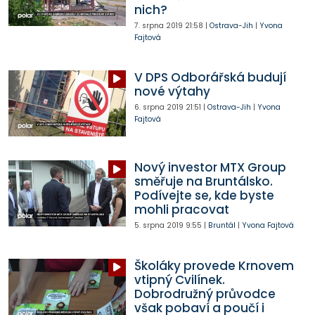
nich?
7. srpna 2019
21:58
|
Ostrava-Jih
|
Yvona
Fajtová
V DPS Odborářská budují
nové výtahy
6. srpna 2019
21:51
|
Ostrava-Jih
|
Yvona
Fajtová
Nový investor MTX Group
směřuje na Bruntálsko.
Podívejte se, kde byste
mohli pracovat
5. srpna 2019
9:55
|
Bruntál
|
Yvona Fajtová
Školáky provede Krnovem
vtipný Cvilínek.
Dobrodružný průvodce
však pobaví a poučí i