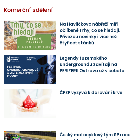
Komerční sdělení
Na Havlíčkovo nábřeží míří
oblíbené Trhy, co se hledají.
Přivezou novinky i více než
čtyřicet stánků
Legendy tuzemského
undergroundu zavítají na
PERIFERII Ostrava už v sobotu
ČPZP vyzývá k darování krve
Český motocyklový tým SP race