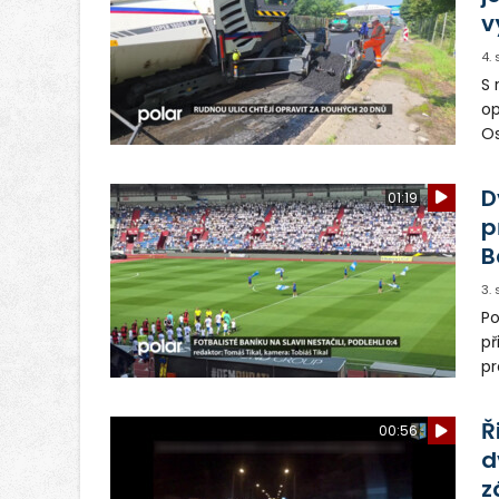
v
4.
S 
op
Os
op
D
01:19
p
B
3.
Po
př
pr
st
př
Ř
00:56
d
z