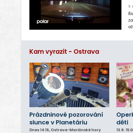
3.
Ři
za
až
Ha
po
že
Kam vyrazit - Ostrava
dv
Prázdninové pozorování
Operk
slunce v Planetáriu
děti
Dnes
14:15
, Ostrava-Mariánské hory
13.9.
15: