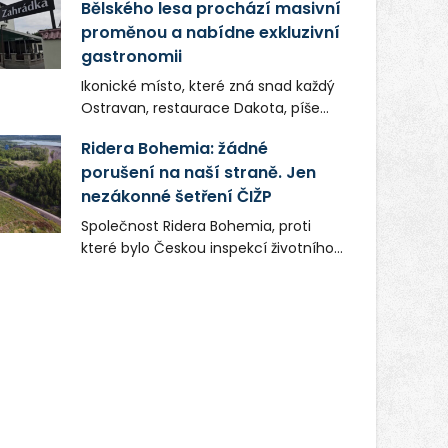
Bělského lesa prochází masivní
proměnou a nabídne exkluzivní
gastronomii
Ikonické místo, které zná snad každý
Ostravan, restaurace Dakota, píše
novou kapitolu. Silná mateřská
Ridera Bohemia: žádné
společnost Dang Investment Group
porušení na naší straně. Jen
s.r.o. investuje do projektu přes 50
nezákonné šetření ČIŽP
milionů korun. Cílem je přinést
Ostravě dva špičkové gastronomické
Společnost Ridera Bohemia, proti
koncepty, které v regionu dosud
které bylo Českou inspekcí životního
chyběly, luxusní středomořskou
prostředí (ČIŽP) čtyři roky vedeno
kuchyni a autentickou asijskou
vykonstruované řízení, při realizaci
gastronomii.
OVS na heřmanické haldě
postupovala v souladu se zákonem a
zadáním státního podniku DIAMO a v
této souvislosti nelze hovořit o
žádném odpadu. Ridera od počátku
označovala řízení ČIŽP za nezákonné
a domáhala se práva na spravedlivý