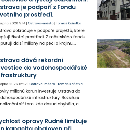
strava je podpoří z Fondu
ivotního prostředí.
 srpna 2026
9:14
|
Ostrava-město
|
Tomáš Kořistka
trava pokračuje v podpoře projektů, které
epšují životní prostředí. Z městského fondu
putují další miliony na péči o krajinu,
řejný prostor i environmentální výchovu
tí a mládeže.
strava dává rekordní
nvestice do vodohospodářské
nfrastruktury
 srpna 2026
12:52
|
Ostrava-město
|
Tomáš Kořistka
ovky milionů korun investuje Ostrava do
dohospodářské infrastruktury. Rozšiřuje
nalizační síť tam, kde dosud chyběla, a
dernizuje desítky let staré vodovody i
nalizace, aby zlepšila kvalitu života obyvatel
ychlost opravy Rudné limituje
životního prostředí.
en kapacita obaloven při