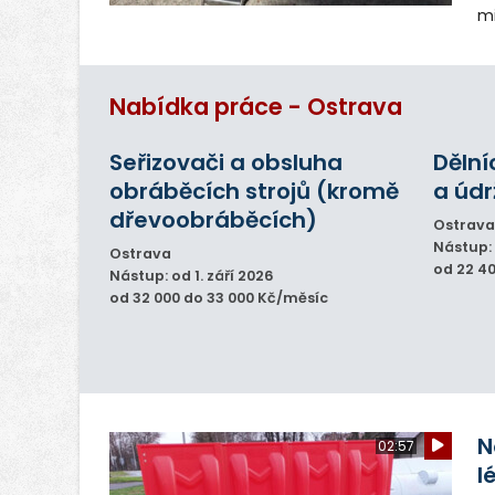
mi
ro
vy
se
Nabídka práce - Ostrava
Seřizovači a obsluha
Dělní
obráběcích strojů (kromě
a úd
dřevoobráběcích)
Ostrava
Nástup: 
Ostrava
od 22 4
Nástup: od 1. září 2026
od 32 000 do 33 000 Kč/měsíc
N
02:57
l