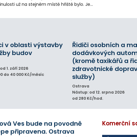
nulosti už na stejném místě hřiště bylo. Je
zděleno do několika částí, aby ho mohly
užívat nejen děti, ale i jejich rodiče nebo
nioři.
ci v oblasti výstavby
Řidiči osobních a m
ržby budov
dodávkových autom
(kromě taxikářů a ři
zdravotnické doprav
od 1. září 2026
00 do 40 000 Kč/měsíc
služby)
Ostrava
Nástup: od 12. srpna 2026
od 280 Kč/hod.
ová Ves bude na povodně
Komerční s
épe připravena. Ostrava