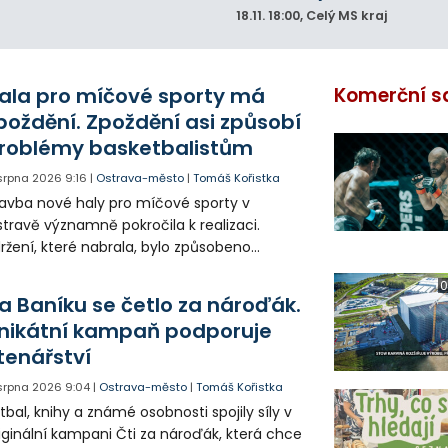
18.11.
18:00
, Celý MS kraj
ala pro míčové sporty má
Komerční s
poždění. Zpoždění asi způsobí
roblémy basketbalistům
 srpna 2026
9:16
|
Ostrava-město
|
Tomáš Kořistka
avba nové haly pro míčové sporty v
travě významně pokročila k realizaci.
ržení, které nabrala, bylo způsobeno
dami v projektu, které už ale byly téměř
0
straněny a tak by mohla být na podzim
a Baníku se četlo za nároďák.
psána soutěž na dodavatele.
nikátní kampaň podporuje
tenářství
 srpna 2026
9:04
|
Ostrava-město
|
Tomáš Kořistka
tbal, knihy a známé osobnosti spojily síly v
iginální kampani Čti za nároďák, která chce