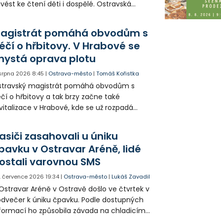
ivést ke čtení děti i dospělé. Ostravská
nzóna Baníku ukázala, že trénovat se
musí jen na hřišti, ale i s otevřenou knihou.
agistrát pomáhá obvodům s
éčí o hřbitovy. V Hrabové se
hystá oprava plotu
 srpna 2026
8:45
|
Ostrava-město
|
Tomáš Kořistka
stravský magistrát pomáhá obvodům s
čí o hřbitovy a tak brzy začne také
vitalizace v Hrabové, kde se už rozpadá
locení. Městské obvody finance využívají
jen k opravám, ale například v Mariánských
asiči zasahovali u úniku
rách se hřbitov kompletně rekonstruuje.
pavku v Ostravar Aréně, lidé
ostali varovnou SMS
. července 2026
19:34
|
Ostrava-město
|
Lukáš Zavadil
Ostravar Aréně v Ostravě došlo ve čtvrtek v
dvečer k úniku čpavku. Podle dostupných
formací ho způsobila závada na chladicím