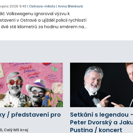
 srpna 2026
9:43
|
Ostrava-město
|
Anna Břenková
dič Volkswagenu ignoroval výzvu k
stavení v Ostravě a ujížděl policii rychlostí
 dvě stě kilometrů za hodinu směrem na
vířov. Tam jeho zběsilou jízdu ukončily
licejní vozy a zastavovací pás. Ukázalo se,
 muž má platný zákaz řízení. Hrozí mu až
a roky vězení.
y / představení pro
Setkání s legendou 
Peter Dvorský a Jak
Pustina / koncert
00
, Celý MS kraj