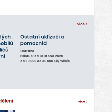
více
alých
Ostatní uklízeči a
obilů
pomocníci
dičů
Ostrava
ní
Nástup: od 10. srpna 2026
od 30 000 do 30 000 Kč/měsíc
dělení
více