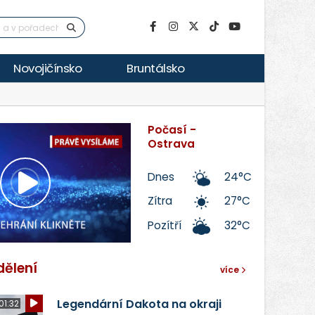
Novojičínsko
Bruntálsko
Počasí -
Ostrava
Dnes
24°C
Přehrát
Zítra
27°C
Pozítří
32°C
video
dělení
více
Legendární Dakota na okraji
01:32