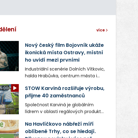
dělení
více
Nový český film Bojovník ukáže
ikonická místa Ostravy, místní
ho uvidí mezi prvními
Industriální scenérie Dolních Vítkovic,
halda Hrabůvka, centrum města i
další ikonická místa Ostravy se objeví
STOW Karviná rozšiřuje výrobu,
5:00
v novém filmu Bojovník, který vstoupí
přijme 40 zaměstnanců
do kin už 13. srpna. Režiséři Vojtěch
Frič a Tomáš Dianiška si
Společnost Karviná je globálním
moravskoslezskou metropoli
lídrem v oblasti regálových produktů
nevybrali náhodou – její syrová
a systémů, stabilním
atmosféra se stala přirozenou
Na Havlíčkovo nábřeží míří
zaměstnavatelem na Karvinsku a
součástí příběhu bývalého
oblíbené Trhy, co se hledají.
firmou s obrovským potenciálem.
boxerského šampiona Hoffa (Milan