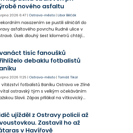
ýrobě nového asfaltu
 srpna 2026
6:47
|
Ostrava-město
|
Libor Běčák
rekordním nasazením se pustili silničáři do
ravy asfaltového povrchu Rudné ulice v
travě. Úsek dlouhý šest kilometrů chtějí
ravit během 20 dnů.
vanáct tisíc fanoušků
řihlíželo debaklu fotbalistů
aníku
 srpna 2026
11:25
|
Ostrava-město
|
Tomáš Tikal
 vítězství fotbalistů Baníku Ostrava ve Zlíně
ivítal ostravský tým s velkým očekáváním
ažskou Slavii. Zápas přilákal na vítkovický
adion přes 12 tisíc fanoušků, ti ale museli
ihlížet debaklu domácích 0:4.
idič ujížděl z Ostravy policii až
voustovkou. Zastavil ho až
átaras v Havířově