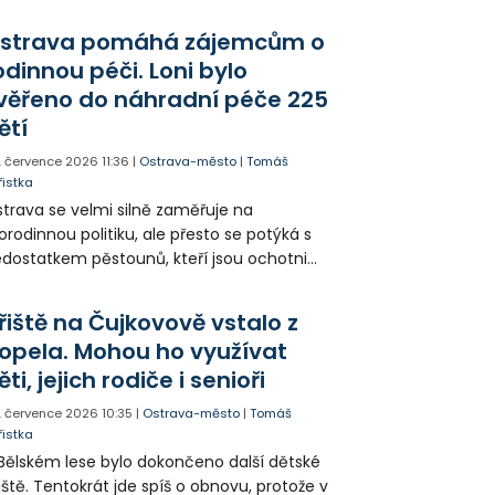
řízení ledové plochy. Koncentrace uniklé
tky nemají být život či zdraví ohrožující, v
strava pomáhá zájemcům o
olí haly ale po dobu zásahu hasičů platí
odinnou péči. Loni bylo
eventivní opatření.
věřeno do náhradní péče 225
ětí
. července 2026
11:36
|
Ostrava-město
|
Tomáš
řistka
trava se velmi silně zaměřuje na
orodinnou politiku, ale přesto se potýká s
dostatkem pěstounů, kteří jsou ochotni
ijmout do své péče dítě. Případným
stounům nabízí zkušené průvodce, kteří je
řiště na Čujkovově vstalo z
elým procesem provedou.
opela. Mohou ho využívat
ěti, jejich rodiče i senioři
. července 2026
10:35
|
Ostrava-město
|
Tomáš
řistka
Bělském lese bylo dokončeno další dětské
iště. Tentokrát jde spíš o obnovu, protože v