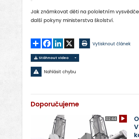
Jak známkovat děti na pololetním vysvědčení
další pokyny ministerstva školství.
Sdílet
Facebook
LinkedIn
X
Vytisknout článek
Stáhnout video
Nahlásit chybu
Doporučujeme
O
02:44
V
k