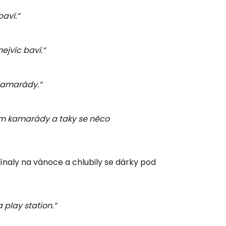
baví.“
ejvíc baví.“
kamarády.“
mám kamarády a taky se něco
mínaly na vánoce a chlubily se dárky pod
 play station.“