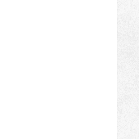
světa vrcholových zápasů, tentokrát
v MMA.