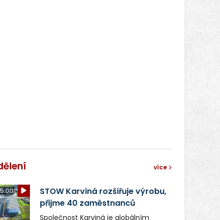
dělení
více
STOW Karviná rozšiřuje výrobu,
5:00
přijme 40 zaměstnanců
Společnost Karviná je globálním