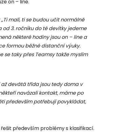
ze on – line.
„Ti malí, ti se budou učit normálně
 a od 3. ročníku do té devítky jedeme
amená některé hodiny jsou on – line a
ce formou běžné distanční výuky.
 se taky přes Teamsy takže myslím
í až devátá třída jsou tedy doma v
 někteří navázali kontakt, máme po
děti především potřebují povykládat,
 řešit především problémy s klasifikací.