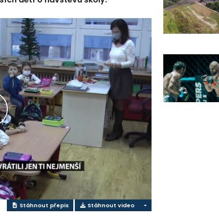
řehrát
ideo
Stáhnout přepis
Stáhnout video