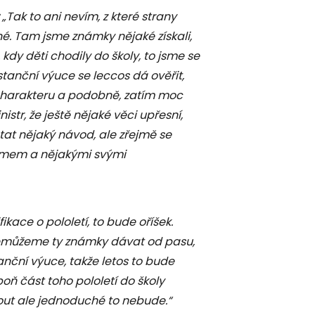
:
„Tak to ani nevím, z které strany
né. Tam jsme známky nějaké získali,
dy děti chodily do školy, to jsme se
istanční výuce se leccos dá ověřit,
charakteru a podobně, zatím moc
str, že ještě nějaké věci upřesní,
at nějaký návod, ale zřejmě se
umem a nějakými svými
fikace o pololetí, to bude oříšek.
nemůžeme ty známky dávat od pasu,
nční výuce, takže letos to bude
poň část toho pololetí do školy
ut ale jednoduché to nebude.“