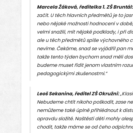
Marcela Žáková, ředitelka 1. ZŠ Bruntál
začít. U těch hlavních předmětů je to jas
nebo nějaké možnosti hodnocení v době, k
velmi snažili, mít nějaké podklady, i při d
ale u těch předmětů spíše výchovného 
nevíme. Čekáme, snad se vyjádřil pan mini
takže tento týden bychom snad měli dost
budeme muset řídit jenom vlastním roz
pedagogickými zkušenostmi.“
Leoš Sekanina, ředitel ZŠ Okružní:
„Klasi
Nebudeme chtít nikoho poškodit, zase 
nemůžeme také úplně přihlédnout k dista
opravdu složité. Naštěstí děti mohly ales
chodit, takže máme se od čeho odpíchno