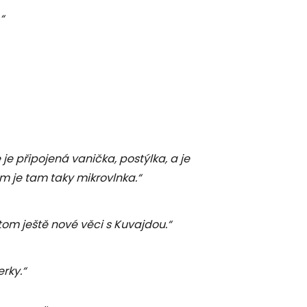
“
je připojená vanička, postýlka, a je
om je tam taky mikrovlnka.“
tom ještě nové věci s Kuvajdou.“
rky.“