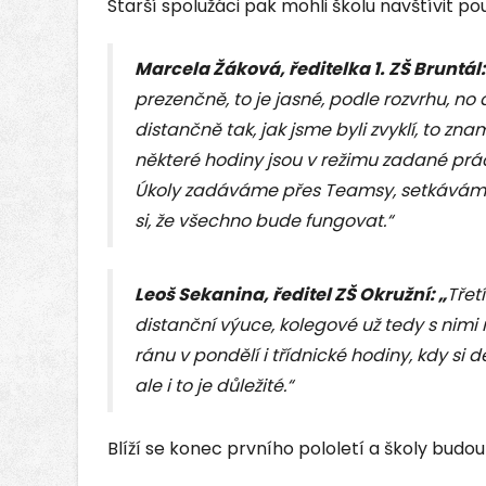
Starší spolužáci pak mohli školu navštívit pou
Marcela Žáková, ředitelka 1. ZŠ Bruntál:
prezenčně, to je jasné, podle rozvrhu, no
distančně tak, jak jsme byli zvyklí, to zn
některé hodiny jsou v režimu zadané prá
Úkoly zadáváme přes Teamsy, setkáváme
si, že všechno bude fungovat.“
Leoš Sekanina, ředitel ZŠ Okružní: „
Třet
distanční výuce, kolegové už tedy s nimi
ránu v pondělí i třídnické hodiny, kdy si 
ale i to je důležité.“
Blíží se konec prvního pololetí a školy budou