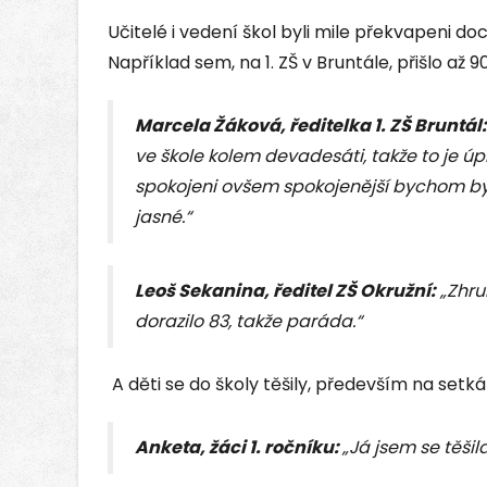
Učitelé i vedení škol byli mile překvapeni d
Například sem, na 1. ZŠ v Bruntále, přišlo až 9
Marcela Žáková, ředitelka 1. ZŠ Bruntál:
ve škole kolem devadesáti, takže to je ú
spokojeni ovšem spokojenější bychom byli,
jasné.“
Leoš Sekanina, ředitel ZŠ Okružní:
„Zhru
dorazilo 83, takže paráda.“
A děti se do školy těšily, především na setká
Anketa, žáci 1. ročníku:
„Já jsem se těšil