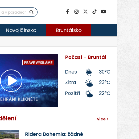
Novojičínsko
Bruntálsko
Počasí - Bruntál
Dnes
30°C
Zítra
23°C
Přehrát
Pozítří
22°C
video
dělení
více
Ridera Bohemia: žádné