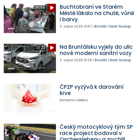
Buchtobraní ve Starém
05:56
Městě lákalo na chutě, vůně
i barvy
3. srpna 2026
21:57
|
Bruntál
|
Karel Soukop
Na Bruntálsku vyjely do ulic
01:23
nové moderní sanitní vozy
2. srpna 2026
19:28
|
Bruntál
|
Karel Soukop
ČPZP vyzývá k darování
krve
Komerční sdělení
Český motocyklový tým SP
race project bodoval v
Oscherslebenu a zrychlil