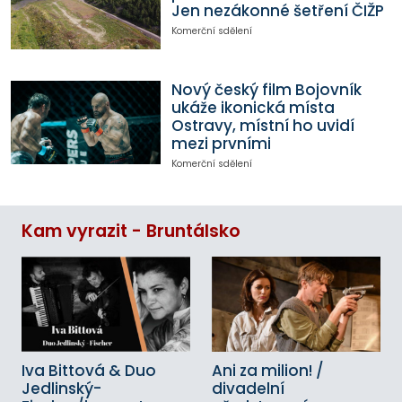
Jen nezákonné šetření ČIŽP
Komerční sdělení
Nový český film Bojovník
ukáže ikonická místa
Ostravy, místní ho uvidí
mezi prvními
Komerční sdělení
Kam vyrazit - Bruntálsko
Iva Bittová & Duo
Ani za milion! /
Jedlinský-
divadelní