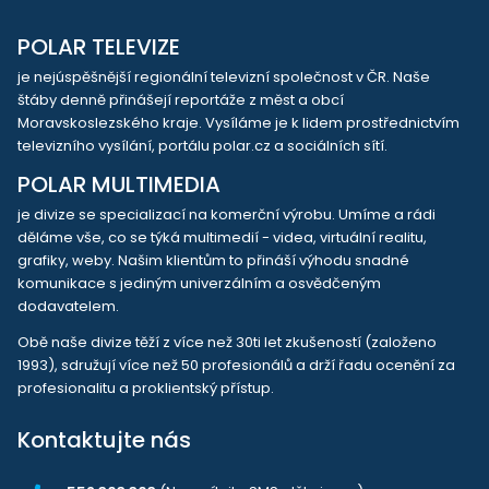
POLAR TELEVIZE
je nejúspěšnější regionální televizní společnost v ČR. Naše
štáby denně přinášejí reportáže z měst a obcí
Moravskoslezského kraje. Vysíláme je k lidem prostřednictvím
televizního vysílání, portálu polar.cz a sociálních sítí.
POLAR MULTIMEDIA
je divize se specializací na komerční výrobu. Umíme a rádi
děláme vše, co se týká multimedií - videa, virtuální realitu,
grafiky, weby. Našim klientům to přináší výhodu snadné
komunikace s jediným univerzálním a osvědčeným
dodavatelem.
Obě naše divize těží z více než 30ti let zkušeností (založeno
1993), sdružují více než 50 profesionálů a drží řadu ocenění za
profesionalitu a proklientský přístup.
Kontaktujte nás