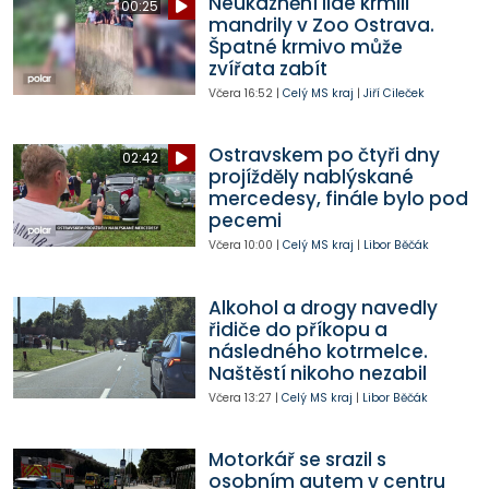
Neukáznění lidé krmili
00:25
mandrily v Zoo Ostrava.
Špatné krmivo může
zvířata zabít
Včera
16:52
|
Celý MS kraj
|
Jiří Cileček
Ostravskem po čtyři dny
02:42
projížděly nablýskané
mercedesy, finále bylo pod
pecemi
Včera
10:00
|
Celý MS kraj
|
Libor Běčák
Alkohol a drogy navedly
řidiče do příkopu a
následného kotrmelce.
Naštěstí nikoho nezabil
Včera
13:27
|
Celý MS kraj
|
Libor Běčák
Motorkář se srazil s
osobním autem v centru