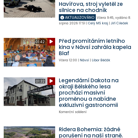
Havířova, stroj vyletěl ze
silnice na chodník
AKTUALIZOVÁNO
Včera
9:45
,
vydáno 8.
srpna 2026
17:51
|
Celý MS kraj
|
Jiří Cileček
Před promítáním letního
01:42
kina v Návsí zahrála kapela
Blaf
Včera
12:00
|
Návsí
|
Libor Běčák
Legendární Dakota na
01:32
okraji Bělského lesa
prochází masivní
proměnou a nabídne
exkluzivní gastronomii
Komerční sdělení
Ridera Bohemia: žádné
porušení na naší straně.