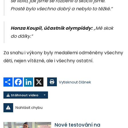
se líbilo, jak jsme se rozběhli a skočili jsme.
Prostě bylo všechno dobrý a nebylo to těžké.“
Honza Koupil, účastník olympiády:
„Mě skok
do dálky.“
Za snahu i výkony byly medailemi odměněny všechny
děti, nejen vítězné, ale i všechny ostatní.
Sdílet
Facebook
LinkedIn
X
Vytisknout článek
Stáhnout video
Nahlásit chybu
Nové testování na