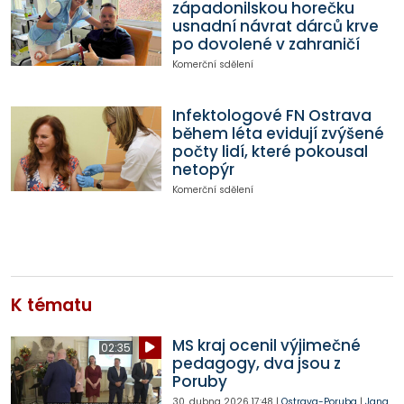
západonilskou horečku
usnadní návrat dárců krve
po dovolené v zahraničí
Komerční sdělení
Infektologové FN Ostrava
během léta evidují zvýšené
počty lidí, které pokousal
netopýr
Komerční sdělení
K tématu
MS kraj ocenil výjimečné
02:35
pedagogy, dva jsou z
Poruby
30. dubna 2026
17:48
|
Ostrava-Poruba
|
Jana