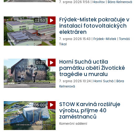
7. srpna 2026
11:56
|
Havířov
|
Bára Kelnerová
Frýdek-Místek pokračuje v
02:53
instalaci fotovoltaických
elektráren
7. srpna 2026
15:43
|
Frýdek-Místek
|
Tomáš
Tikal
Horní Suchá uctila
01:37
památku obětí Životické
tragédie u muralu
7. srpna 2026
10:24
|
Horní Suchá
|
Bára
Kelnerová
STOW Karviná rozšiřuje
05:00
výrobu, přijme 40
zaměstnanců
Komerční sdělení