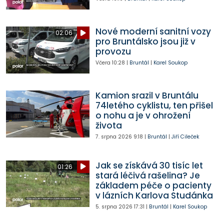
Nové moderní sanitní vozy
02:06
pro Bruntálsko jsou již v
provozu
Včera
10:28
|
Bruntál
|
Karel Soukop
Kamion srazil v Bruntálu
74letého cyklistu, ten přišel
o nohu a je v ohrožení
života
7. srpna 2026
9:18
|
Bruntál
|
Jiří Cileček
Jak se získává 30 tisíc let
01:26
stará léčivá rašelina? Je
základem péče o pacienty
v lázních Karlova Studánka
5. srpna 2026
17:31
|
Bruntál
|
Karel Soukop