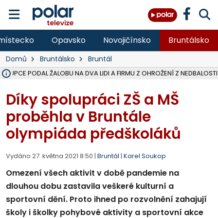
místecko
Opavsko
Novojičínsko
Bruntálsko
Domů
Bruntálsko
Bruntál
NA BÍLOVECKÝCH NOVÝCH DVORECH SE PO 84 LETECH ROZTOČILY L
KARVINSKÉ MOŘE ZÍSKÁ NOVÉ GASTRO ZÁZEMÍ S VYHLÍDKOVOU TER
REKONSTRUKCE MATEŘSKÉ ŠKOLY V CHLEBIČOVĚ MÍŘÍ DO FINÁLE, VÍ
CYKLISTU (74) SRAZIL V BRUNTÁLU KAMION, JE V OHROŽENÍ ŽIVOTA,
POLICIE HLEDÁ PŘÍPADNÉ SVĚDKY, KTEŘÍ POMŮŽOU OBJASNIT PRŮ
MS KRAJ DOKONČIL OPRAVU SILNICE MEZI VRBNEM A HEŘMANOVICEM
SMVAK NABÍZÍ V DOBĚ SUCHA VODU OBCÍM A FIRMÁM, CISTERNY JE
F-M POKRAČUJE V INSTALACI FOTOVOLTAICKÝCH ELEKTRÁREN, REP
SENIOR AKADEMIE V OPAVĚ ZAHÁJILA DALŠÍ BĚH, REPORTÁŽ NA POL
PLANETÁRIUM V OSTRAVĚ CHYSTÁ POZOROVÁNÍ ČÁSTEČNÉHO ZATMĚ
OPRAVA ULIC V HAVÍŘOVĚ UKONČÍ NELEGÁLNÍ PARKOVÁNÍ VE VNI
V HAVÍŘOVĚ SE TĚŽCE ZRANIL MOTORKÁŘ PO SRÁŽCE S AUTEM, INF
FC BANÍK OSTRAVA PROHRÁL V HRADCI KRÁLOVÉ 1:2, OD 43. MINUTY 
MOTORKÁŘ SRAZIL VE F-M NA PŘECHODU CHODCE, DLE POLICIE
STÁTNÍ ZÁSTUPCE PODAL ŽALOBU NA DVA LIDI A FIRMU Z OHROŽ
Díky spolupráci ZŠ a MŠ
proběhla v Bruntále
olympiáda předškoláků
Vydáno 27. května 2021 8:50 |
Bruntál
|
Karel Soukop
Omezení všech aktivit v době pandemie na
dlouhou dobu zastavila veškeré kulturní a
sportovní dění. Proto ihned po rozvolnění zahajují
školy i školky pohybové aktivity a sportovní akce