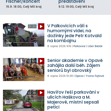
Fischer/koncert
představení
15.9.
18:00
, Celý MS kraj
9.12.
19:00
, Celý MS kraj
V Palkovicích válí s
01:30
humornými videi, na
dožínky jede Petr Kotvald
na kombajnu
8. srpna 2026
9:16
|
Palkovice
|
Libor Běčák
Senior akademie v Opavě
02:50
zahájila další běh. Zájem
seniorů byl obrovský
8. srpna 2026
10:28
|
Opava
|
Yvona Fajtová
Havířov řeší parkování v
02:38
ulicích Haškova a M.
Majerové, místní sepsali
petici