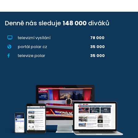
Denně nás sleduje
148 000
diváků
televizní vysílání
78 000
portál polar.cz
35 000
televize.polar
35 000