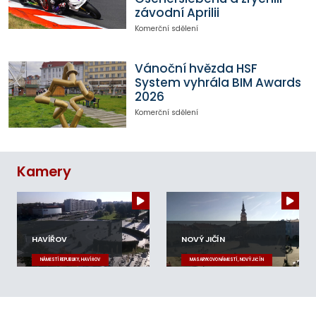
závodní Aprilii
Komerční sdělení
Vánoční hvězda HSF
System vyhrála BIM Awards
2026
Komerční sdělení
Kamery
HAVÍŘOV
NOVÝ JIČÍN
NÁMĚSTÍ REPUBLIKY, HAVÍŘOV
MASARYKOVO NÁMĚSTÍ, NOVÝ JIČÍN