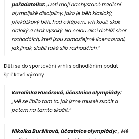
pořadatelka:
„Děti mají nachystané tradiční
olympijské disciplíny, jako je běh klasický,
překážkový běh, hod oštěpem, vrh koulí, skok
daleký a skok vysoký. Na celou akci dohlíží sbor
rozhodčích, kteří jsou samozřejmě licencovaní,
jak jinak, složili také slib rozhodčích.“
Děti se do sportování vrhli s odhodláním podat
špičkové výkony.
Karolínka Husárová, účastnice olympiády:
„Mě se líbílo tam to, jak jsme museli skočit a
potom na tamto skočit.“
Nikolka Buršíková, účastnice olympiády:
„ Mě