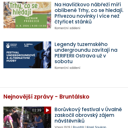
Na Havlíčkovo nábřeží míří
oblíbené Trhy, co se hledají.
Přivezou novinky i více než
čtyřicet stánků
Komerční sdělení
Legendy tuzemského
undergroundu zavítají na
PERIFERII Ostrava už v
sobotu
Komerční sdělení
Nejnovější zprávy - Bruntálsko
Borůvkový festival v Úvalně
02:39
zaskočil obrovský zájem
návštěvníků
Včera
19:19
|
Bruntál
|
Karel Soukop