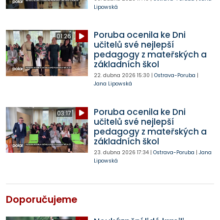
Lipowská
Poruba ocenila ke Dni
01:26
učitelů své nejlepší
pedagogy z mateřských a
základních škol
22. dubna 2026
15:30
|
Ostrava-Poruba
|
Jana Lipowská
Poruba ocenila ke Dni
03:17
učitelů své nejlepší
pedagogy z mateřských a
základních škol
23. dubna 2026
17:34
|
Ostrava-Poruba
|
Jana
Lipowská
Doporučujeme