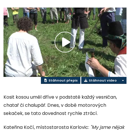
Přehrát
video
Stáhnout přepis
Stáhnout video
Kosit kosou uměl dříve v podstatě každý vesničan,
chatař či chalupář. Dnes, v době motorových
sekaček, se tato dovednost rychle ztrácí.
Kateřina Kočí, místostarosta Karlovic:
"My jsme nějak