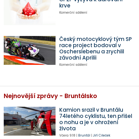
krve
Komerční sdělení
Český motocyklový tým SP
race project bodoval v
Oscherslebenu a zrychlil
závodní Aprilii
Komerční sdělení
Nejnovější zprávy - Bruntálsko
Kamion srazil v Bruntálu
74letého cyklistu, ten přišel
o nohu a je v ohrožení
života
Včera
9:18
|
Bruntál
|
Jiří Cileček