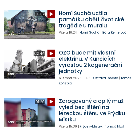
Horní Suchá uctila
01:37
památku obětí Životické
tragédie u muralu
Včera
10:24
|
Horní Suchá
|
Bára Kelnerová
OZO bude mít vlastní
02:44
elektřinu. V Kunčicích
vyrostou 2 kogenerační
jednotky
6. srpna 2026
10:06
|
Ostrava-město
|
Tomáš
Kořistka
Zdrogovaný a opilý muž
01:20
vylezl bez jištění na
lezeckou stěnu ve Frýdku-
Místku
Včera
15:39
|
Frýdek-Místek
|
Tomáš Tikal