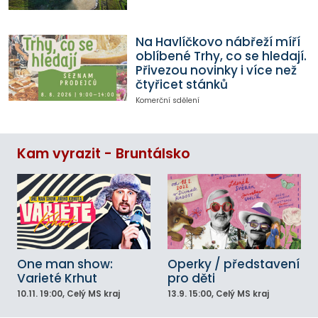
Na Havlíčkovo nábřeží míří
oblíbené Trhy, co se hledají.
Přivezou novinky i více než
čtyřicet stánků
Komerční sdělení
Kam vyrazit - Bruntálsko
One man show:
Operky / představení
Varieté Krhut
pro děti
10.11.
19:00
, Celý MS kraj
13.9.
15:00
, Celý MS kraj