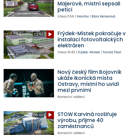
Majerové, místní sepsali
petici
Včera
11:56
|
Havířov
|
Bára Kelnerová
Frýdek-Místek pokračuje v
02:53
instalaci fotovoltaických
elektráren
Včera
15:43
|
Frýdek-Místek
|
Tomáš Tikal
Nový český film Bojovník
ukáže ikonická místa
Ostravy, místní ho uvidí
mezi prvními
Komerční sdělení
STOW Karviná rozšiřuje
05:00
výrobu, přijme 40
zaměstnanců
Komerční sdělení