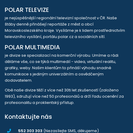
POLAR TELEVIZE
je nejúspěšnější regionální televizní společnost v ČR. Naše
štáby denně přinášejí reportáže z měst a obcí
Moravskoslezského kraje. Vysíláme je k lidem prostřednictvím
televizního vysílání, portálu polar.cz a sociálních sítí.
POLAR MULTIMEDIA
je divize se specializací na komerční výrobu. Umíme a rádi
děláme vše, co se týká multimedií - videa, virtuální realitu,
grafiky, weby. Našim klientům to přináší výhodu snadné
komunikace s jediným univerzálním a osvědčeným
dodavatelem.
Obě naše divize těží z více než 30ti let zkušeností (založeno
1993), sdružují více než 50 profesionálů a drží řadu ocenění za
profesionalitu a proklientský přístup.
Kontaktujte nás
552 303 303
(Nezasílejte SMS, děkujeme)