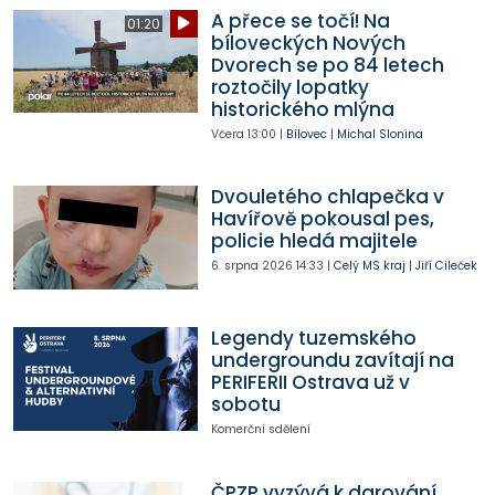
A přece se točí! Na
01:20
bíloveckých Nových
Dvorech se po 84 letech
roztočily lopatky
historického mlýna
Včera
13:00
|
Bílovec
|
Michal Slonina
Dvouletého chlapečka v
Havířově pokousal pes,
policie hledá majitele
6. srpna 2026
14:33
|
Celý MS kraj
|
Jiří Cileček
Legendy tuzemského
undergroundu zavítají na
PERIFERII Ostrava už v
sobotu
Komerční sdělení
ČPZP vyzývá k darování