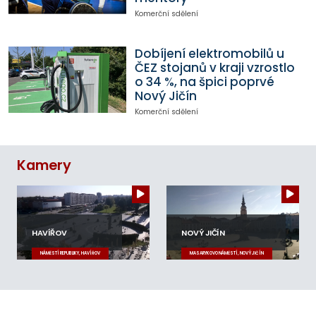
Komerční sdělení
Dobíjení elektromobilů u
ČEZ stojanů v kraji vzrostlo
o 34 %, na špici poprvé
Nový Jičín
Komerční sdělení
Kamery
HAVÍŘOV
NOVÝ JIČÍN
NÁMĚSTÍ REPUBLIKY, HAVÍŘOV
MASARYKOVO NÁMĚSTÍ, NOVÝ JIČÍN