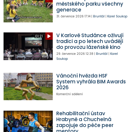
městského parku všechny
generace
31. července 2026
17:14
|
Bruntál
|
Karel Soukop
V Karlově Studánce oživují
01:21
tradici a po letech uvádějí
do provozu lázeňské kino
29. července 2026
12:38
|
Bruntál
|
Karel
Soukop
Vánoční hvězda HSF
System vyhrála BIM Awards
2026
Komerční sdělení
Rehabilitační ústav
Hrabyně a Chuchelná
zapojuje do péče peer
mentory