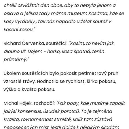
chtěli ozvláštnit den obce, aby to nebyla jenom a
oslava a jelikož tady máme muzeum Kosárna, kde se
kosy vyráběly , tak nás napadlo udělat soutěž v
kosení kosou."
Richard Červenka, soutěžící:
"Kosím, to nevím jak
dlouho už. Dojem - horko, kosa špatná, terén
průměrný."
Úkolem soutěžících bylo pokosit pětimetrový pruh
vzrostlé trávy. Hodnotila se rychlost, šířka pokosu,
výška a kvalita pokosu.
Michal Hájek, rozhodčí:
"Pak body, kde musíme zapojit
jakýsi konsensus, úsudek porotců. To je zejména
kvalita, rovnoměrnost strniště, kolik tam zůstává
neposečených míst, jestli dojde k nějakým škodám