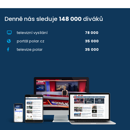
Denně nás sleduje
148 000
diváků
televizní vysílání
78 000
portál polar.cz
35 000
televize.polar
35 000