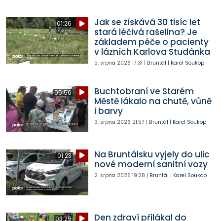
Jak se získává 30 tisíc let
01:26
stará léčivá rašelina? Je
základem péče o pacienty
v lázních Karlova Studánka
5. srpna 2026
17:31
|
Bruntál
|
Karel Soukop
Buchtobraní ve Starém
05:56
Městě lákalo na chutě, vůně
i barvy
3. srpna 2026
21:57
|
Bruntál
|
Karel Soukop
Na Bruntálsku vyjely do ulic
01:23
nové moderní sanitní vozy
2. srpna 2026
19:28
|
Bruntál
|
Karel Soukop
Den zdraví přilákal do
03:25