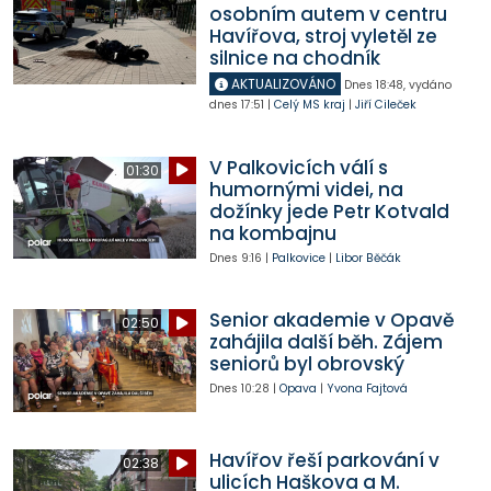
osobním autem v centru
Havířova, stroj vyletěl ze
silnice na chodník
AKTUALIZOVÁNO
Dnes
18:48
,
vydáno
dnes
17:51
|
Celý MS kraj
|
Jiří Cileček
V Palkovicích válí s
01:30
humornými videi, na
dožínky jede Petr Kotvald
na kombajnu
Dnes
9:16
|
Palkovice
|
Libor Běčák
Senior akademie v Opavě
02:50
zahájila další běh. Zájem
seniorů byl obrovský
Dnes
10:28
|
Opava
|
Yvona Fajtová
Havířov řeší parkování v
02:38
ulicích Haškova a M.