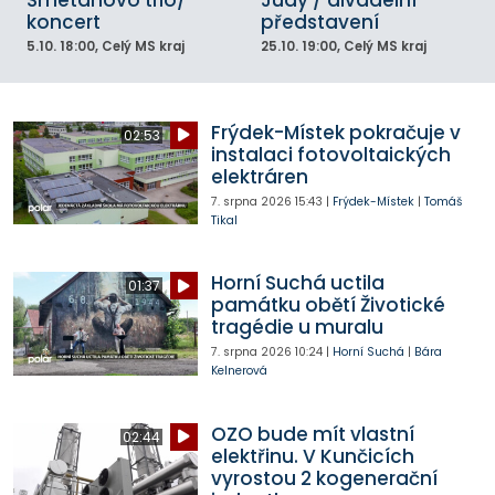
Smetanovo trio/
Judy / divadelní
koncert
představení
5.10.
18:00
, Celý MS kraj
25.10.
19:00
, Celý MS kraj
Frýdek-Místek pokračuje v
02:53
instalaci fotovoltaických
elektráren
7. srpna 2026
15:43
|
Frýdek-Místek
|
Tomáš
Tikal
Horní Suchá uctila
01:37
památku obětí Životické
tragédie u muralu
7. srpna 2026
10:24
|
Horní Suchá
|
Bára
Kelnerová
OZO bude mít vlastní
02:44
elektřinu. V Kunčicích
vyrostou 2 kogenerační