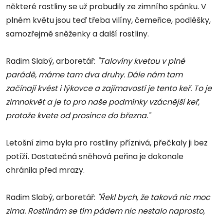
některé rostliny se už probudily ze zimního spánku. V
plném květu jsou teď třeba vilíny, čemeřice, podléšky,
samozřejmě sněženky a další rostliny.
Radim Slabý, arboretář:
"Talovíny kvetou v plné
parádě, máme tam dva druhy. Dále nám tam
začínají kvést i lýkovce a zajímavostí je tento keř. To je
zimnokvět a je to pro naše podmínky vzácnější keř,
protože kvete od prosince do března."
Letošní zima byla pro rostliny příznivá, přečkaly ji bez
potíží. Dostatečná sněhová peřina je dokonale
chránila před mrazy.
Radim Slabý, arboretář:
"Řekl bych, že taková nic moc
zima. Rostlinám se tím pádem nic nestalo naprosto,