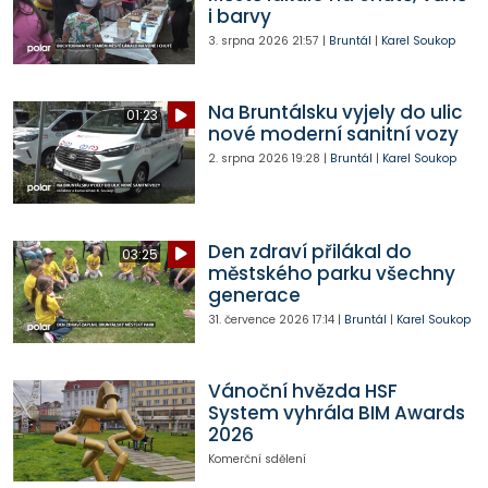
i barvy
3. srpna 2026
21:57
|
Bruntál
|
Karel Soukop
Na Bruntálsku vyjely do ulic
01:23
nové moderní sanitní vozy
2. srpna 2026
19:28
|
Bruntál
|
Karel Soukop
Den zdraví přilákal do
03:25
městského parku všechny
generace
31. července 2026
17:14
|
Bruntál
|
Karel Soukop
Vánoční hvězda HSF
System vyhrála BIM Awards
2026
Komerční sdělení