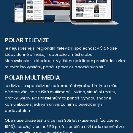
POLAR TELEVIZE
je nejúspěšnější regionální televizní společnost v ČR. Naše
štáby denně přinášejí reportáže z měst a obcí
Moravskoslezského kraje. Vysíláme je k lidem prostřednictvím
televizního vysílání, portálu polar.cz a sociálních sítí.
POLAR MULTIMEDIA
je divize se specializací na komerční výrobu. Umíme a rádi
děláme vše, co se týká multimedií - videa, virtuální realitu,
grafiky, weby. Našim klientům to přináší výhodu snadné
komunikace s jediným univerzálním a osvědčeným
dodavatelem.
Obě naše divize těží z více než 30ti let zkušeností (založeno
1993), sdružují více než 50 profesionálů a drží řadu ocenění za
profesionalitu a proklientský přístup.