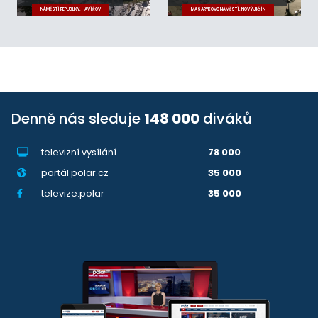
NÁMĚSTÍ REPUBLIKY, HAVÍŘOV
MASARYKOVO NÁMĚSTÍ, NOVÝ JIČÍN
Denně nás sleduje
148 000
diváků
televizní vysílání
78 000
portál polar.cz
35 000
televize.polar
35 000