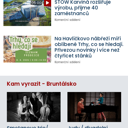
STOW Karviná rozšiřuje
05:00
výrobu, přijme 40
zaměstnanců
Komerční sdělení
Na Havlíčkovo nábřeží míří
oblíbené Trhy, co se hledají.
Přivezou novinky i více než
čtyřicet stánků
Komerční sdělení
Kam vyrazit - Bruntálsko