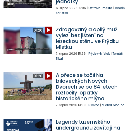
jednotky
6. srpna 2026
10:06
|
Ostrava-město
|
Tomáš
Kořistka
Zdrogovaný a opilý muž
01:20
vylezl bez jištění na
lezeckou stěnu ve Frýdku-
Místku
7. srpna 2026
15:39
|
Frýdek-Místek
|
Tomáš
Tikal
A přece se točí! Na
01:20
bíloveckých Nových
Dvorech se po 84 letech
roztočily lopatky
historického mlýna
7. srpna 2026
13:00
|
Bílovec
|
Michal Slonina
Legendy tuzemského
undergroundu zavítají na