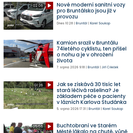
Nové moderní sanitní vozy
02:06
pro Bruntálsko jsou již v
provozu
Dnes
10:28
|
Bruntál
|
Karel Soukop
Kamion srazil v Bruntálu
74letého cyklistu, ten přišel
o nohu a je v ohrožení
života
7. srpna 2026
9:18
|
Bruntál
|
Jiří Cileček
Jak se získává 30 tisíc let
01:26
stará léčivá rašelina? Je
základem péče o pacienty
v lázních Karlova Studánka
5. srpna 2026
17:31
|
Bruntál
|
Karel Soukop
Buchtobraní ve Starém
05:56
Městě lákalo na chutě, vůně