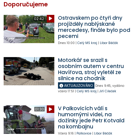
Doporučujeme
Ostravskem po čtyři dny
02:42
projížděly nablýskané
mercedesy, finále bylo pod
pecemi
Dnes
10:00
|
Celý MS kraj
|
Libor Běčák
Motorkář se srazil s
osobním autem v centru
Havířova, stroj vyletěl ze
silnice na chodník
AKTUALIZOVÁNO
Dnes
9:45
,
vydáno
včera
17:51
|
Celý MS kraj
|
Jiří Cileček
V Palkovicích válí s
01:30
humornými videi, na
dožínky jede Petr Kotvald
na kombajnu
Včera
9:16
|
Palkovice
|
Libor Běčák