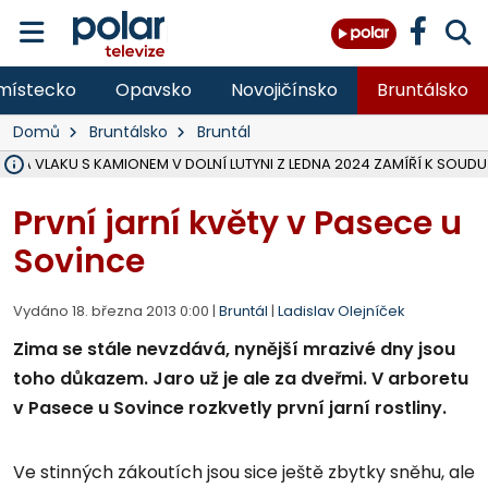
místecko
Opavsko
Novojičínsko
Bruntálsko
Domů
Bruntálsko
Bruntál
ŽKA VLAKU S KAMIONEM V DOLNÍ LUTYNI Z LEDNA 2024 ZAMÍŘÍ K SOUDU
STÁTNÍ ZÁSTUPCE PODAL ŽALOBU NA DVA LIDI A FIRMU Z OHROŽENÍ 
NA SLEZSKÉ HARTĚ PŘIBYLO SINIC, VODA MÁ HORŠÍ KVALITU, HYGIENI
NA BÍLOVECKÝCH NOVÝCH DVORECH SE PO 84 LETECH ROZTOČILY L
KARVINSKÉ MOŘE ZÍSKÁ NOVÉ GASTRO ZÁZEMÍ S VYHLÍDKOVOU TER
REKONSTRUKCE MATEŘSKÉ ŠKOLY V CHLEBIČOVĚ MÍŘÍ DO FINÁLE, VÍ
CYKLISTU (74) SRAZIL V BRUNTÁLU KAMION, JE V OHROŽENÍ ŽIVOTA,
POLICIE HLEDÁ PŘÍPADNÉ SVĚDKY, KTEŘÍ POMŮŽOU OBJASNIT PRŮ
MS KRAJ DOKONČIL OPRAVU SILNICE MEZI VRBNEM A HEŘMANOVICEM
SMVAK NABÍZÍ V DOBĚ SUCHA VODU OBCÍM A FIRMÁM, CISTERNY JE
F-M POKRAČUJE V INSTALACI FOTOVOLTAICKÝCH ELEKTRÁREN, REP
SENIOR AKADEMIE V OPAVĚ ZAHÁJILA DALŠÍ BĚH, REPORTÁŽ NA POL
PLANETÁRIUM V OSTRAVĚ CHYSTÁ POZOROVÁNÍ ČÁSTEČNÉHO ZATMĚ
OPRAVA ULIC V HAVÍŘOVĚ UKONČÍ NELEGÁLNÍ PARKOVÁNÍ VE VNI
V HAVÍŘOVĚ SE TĚŽCE ZRANIL MOTORKÁŘ PO SRÁŽCE S AUTEM, INF
První jarní květy v Pasece u
Sovince
Vydáno 18. března 2013 0:00 |
Bruntál
|
Ladislav Olejníček
Zima se stále nevzdává, nynější mrazivé dny jsou
toho důkazem. Jaro už je ale za dveřmi. V arboretu
v Pasece u Sovince rozkvetly první jarní rostliny.
Ve stinných zákoutích jsou sice ještě zbytky sněhu, ale