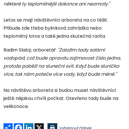
některé ty teplomilnější dokonce ani neomrzly."
Letos se mají návštěvníci arboreta na co těšit.
Přibude zde třeba bylinková zahrádka nebo
teplomilný lotos a také jedna skutečná rarita.
Radim Slabý, arboretář:
"Založím tady solární
vodopád, což bude opravdu zajímavost číslo jedna,
protože poběží na sluneční svit. Když bude sluníčka
více, tak nám poteče více vody, když bude méně."
Na návštěvu arboreta si budou muset návštěvníci
ještě nějakou chvíli počkat. Otevřeno tady bude na
velikonoce.
Sdílet
Facebook
LinkedIn
X
Vytisknout článek