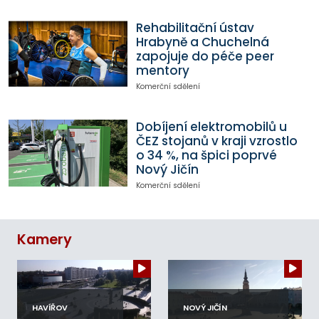
Rehabilitační ústav
Hrabyně a Chuchelná
zapojuje do péče peer
mentory
Komerční sdělení
Dobíjení elektromobilů u
ČEZ stojanů v kraji vzrostlo
o 34 %, na špici poprvé
Nový Jičín
Komerční sdělení
Kamery
HAVÍŘOV
NOVÝ JIČÍN