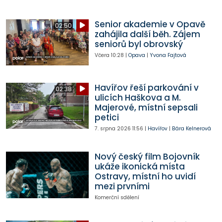
Senior akademie v Opavě
02:50
zahájila další běh. Zájem
seniorů byl obrovský
Včera
10:28
|
Opava
|
Yvona Fajtová
Havířov řeší parkování v
02:38
ulicích Haškova a M.
Majerové, místní sepsali
petici
7. srpna 2026
11:56
|
Havířov
|
Bára Kelnerová
Nový český film Bojovník
ukáže ikonická místa
Ostravy, místní ho uvidí
mezi prvními
Komerční sdělení