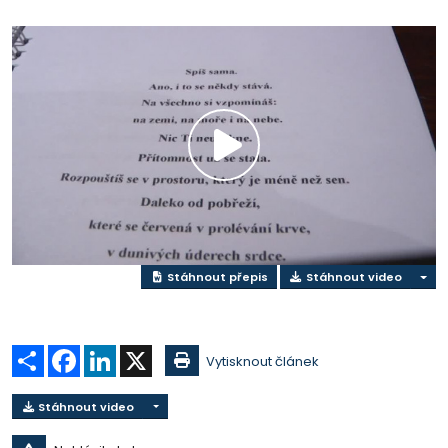
Přehrát
video
Stáhnout přepis
Stáhnout video
Sdílet
Facebook
LinkedIn
X
Vytisknout článek
Stáhnout video