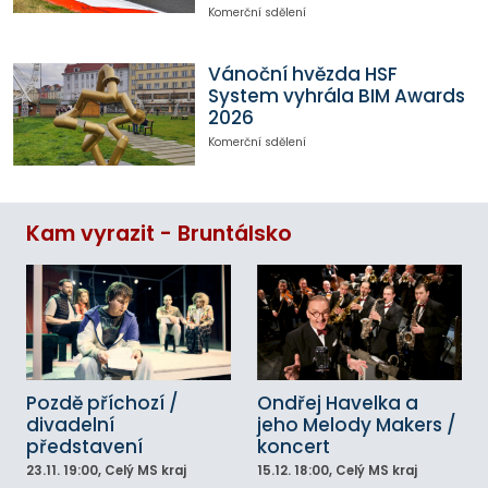
Komerční sdělení
Vánoční hvězda HSF
System vyhrála BIM Awards
2026
Komerční sdělení
Kam vyrazit - Bruntálsko
Pozdě příchozí /
Ondřej Havelka a
divadelní
jeho Melody Makers /
představení
koncert
23.11.
19:00
, Celý MS kraj
15.12.
18:00
, Celý MS kraj