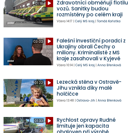
Zdravotníci obměňují flotilu
01:18
vozů. Sanitky budou
rozmístěny po celém kraji
Včera
14:17
|
Celý MS kraj
|
Tomáš Kořistka
Falešní investiční poradci z
03:02
Ukrajiny obrali Čechy o
miliony. Kriminalisté z MS
kraje zasahovali v Kyjevě
Včera
10:14
|
Celý MS kraj
|
Anna Břenková
Lezecká stěna v Ostravě-
01:22
Jihu vznikla díky malé
holčičce
Včera
13:48
|
Ostrava-Jih
|
Anna Břenková
Rychlost opravy Rudné
01:33
limituje jen kapacita
obaloven při výrobě