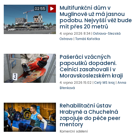
Multifunkční dům v
02:55
Muglinově už má jasnou
podobu. Nejvyšší věž bude
mít přes 20 metrů
4. srpna 2026
8:34
|
Ostrava-Slezská
Ostrava
|
Tomáš Kořistka
Pašeráci vzácných
papoušků dopadeni.
Celníci zasahovali i v
Moravskoslezském kraji
4. srpna 2026
15:02
|
Celý MS kraj
|
Anna
Břenková
Rehabilitační ústav
Hrabyně a Chuchelná
zapojuje do péče peer
mentory
Komerční sdělení