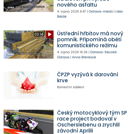
nového asfaltu
4. srpna 2026
6:47
|
Ostrava-město
|
Libor
Běčák
Ústřední hřbitov má nový
03:14
pomník. Připomíná oběti
komunistického režimu
4. srpna 2026
16:36
|
Ostrava-Slezská
Ostrava
|
Anna Břenková
ČPZP vyzývá k darování
krve
Komerční sdělení
Český motocyklový tým SP
race project bodoval v
Oscherslebenu a zrychlil
závodní Aprilii