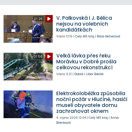
V. Palkovská i J. Bělica
01:26
nejsou na volebních
kandidátkách
Včera
12:15
|
Celý MS kraj
|
Bára Kelnerová
Velká lávka přes řeku
01:56
Morávku v Dobré prošla
celkovou rekonstrukcí
Včera
9:21
|
Dobrá
|
Libor Běčák
Elektrokoloběžka způsobila
noční požár v Hlučíně, hasiči
museli obyvatele domu
zachraňovat oknem
4. srpna 2026
12:04
|
Celý MS kraj
|
Anna
Břenková