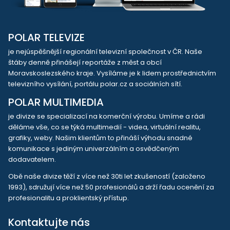
POLAR TELEVIZE
je nejúspěšnější regionální televizní společnost v ČR. Naše
štáby denně přinášejí reportáže z měst a obcí
Moravskoslezského kraje. Vysíláme je k lidem prostřednictvím
televizního vysílání, portálu polar.cz a sociálních sítí.
POLAR MULTIMEDIA
je divize se specializací na komerční výrobu. Umíme a rádi
děláme vše, co se týká multimedií - videa, virtuální realitu,
grafiky, weby. Našim klientům to přináší výhodu snadné
komunikace s jediným univerzálním a osvědčeným
dodavatelem.
Obě naše divize těží z více než 30ti let zkušeností (založeno
1993), sdružují více než 50 profesionálů a drží řadu ocenění za
profesionalitu a proklientský přístup.
Kontaktujte nás