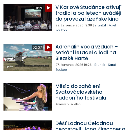
V Karlově Studánce oživují
01:21
tradici a po letech uvádějí
do provozu lázeňské kino
29. července 2026
12:38
|
Bruntál
|
Karel
Soukop
Adrenalin voda vzduch –
02:07
setkání letadel a lodí na
Slezské Hartě
27. července 2026
19:26
|
Bruntál
|
Karel
Soukop
Měsíc do zahájení
Svatováclavského
hudebního festivalu
Komerční sdělení
Déšť Ladnou Čeladnou
nezastavil. Jana Kirschner a