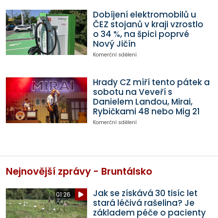
Dobíjení elektromobilů u
ČEZ stojanů v kraji vzrostlo
o 34 %, na špici poprvé
Nový Jičín
Komerční sdělení
Hrady CZ míří tento pátek a
sobotu na Veveří s
Danielem Landou, Mirai,
Rybičkami 48 nebo Mig 21
Komerční sdělení
Nejnovější zprávy - Bruntálsko
Jak se získává 30 tisíc let
01:26
stará léčivá rašelina? Je
základem péče o pacienty