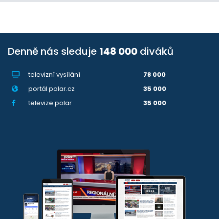
Denně nás sleduje
148 000
diváků
televizní vysílání
78 000
portál polar.cz
35 000
televize.polar
35 000