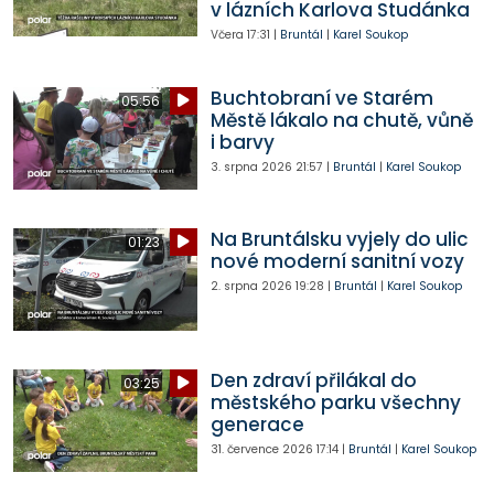
v lázních Karlova Studánka
Včera
17:31
|
Bruntál
|
Karel Soukop
Buchtobraní ve Starém
05:56
Městě lákalo na chutě, vůně
i barvy
3. srpna 2026
21:57
|
Bruntál
|
Karel Soukop
Na Bruntálsku vyjely do ulic
01:23
nové moderní sanitní vozy
2. srpna 2026
19:28
|
Bruntál
|
Karel Soukop
Den zdraví přilákal do
03:25
městského parku všechny
generace
31. července 2026
17:14
|
Bruntál
|
Karel Soukop