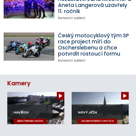
Aneta Langerová uzavřely
11. ročník
Komerční sdělení
Český motocyklový tým SP
race project míří do
Oscherslebenu a chce
potvrdit rostoucí formu
Komerční sdělení
Kamery
HAVÍŘOV
NOVÝ JIČÍN
NÁMĚSTÍ REPUBLIKY, HAVÍŘOV
MASARYKOVO NÁMĚSTÍ, NOVÝ JIČÍN