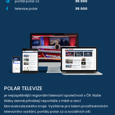
portál polar.cz
35 000
televize.polar
35 000
POLAR TELEVIZE
je nejúspěšnější regionální televizní společnost v ČR. Naše
štáby denně přinášejí reportáže z měst a obcí
Moravskoslezského kraje. Vysíláme je k lidem prostřednictvím
televizního vysílání, portálu polar.cz a sociálních sítí.