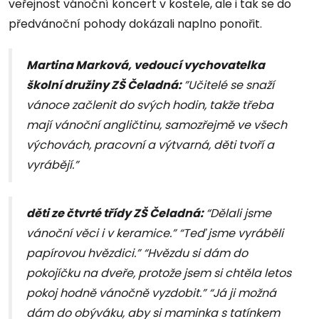
veřejnost vánoční koncert v kostele, ale i tak se do
předvánoční pohody dokázali naplno ponořit.
Martina Marková, vedoucí vychovatelka
školní družiny ZŠ Čeladná:
”Učitelé se snaží
vánoce začlenit do svých hodin, takže třeba
mají vánoční angličtinu, samozřejmě ve všech
výchovách, pracovní a výtvarná, děti tvoří a
vyrábějí.”
děti ze čtvrté třídy ZŠ Čeladná:
“Dělali jsme
vánoční věci i v keramice.” “Teď jsme vyráběli
papírovou hvězdici.” “Hvězdu si dám do
pokojíčku na dveře, protože jsem si chtěla letos
pokoj hodně vánočně vyzdobit.” “Já ji možná
dám do obýváku, aby si maminka s tatínkem