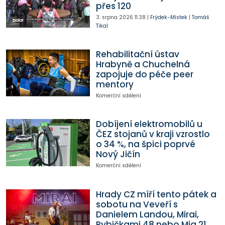
přes 120
3. srpna 2026
11:38
|
Frýdek-Místek
|
Tomáš
Tikal
Rehabilitační ústav
Hrabyně a Chuchelná
zapojuje do péče peer
mentory
Komerční sdělení
Dobíjení elektromobilů u
ČEZ stojanů v kraji vzrostlo
o 34 %, na špici poprvé
Nový Jičín
Komerční sdělení
Hrady CZ míří tento pátek a
sobotu na Veveří s
Danielem Landou, Mirai,
Rybičkami 48 nebo Mig 21