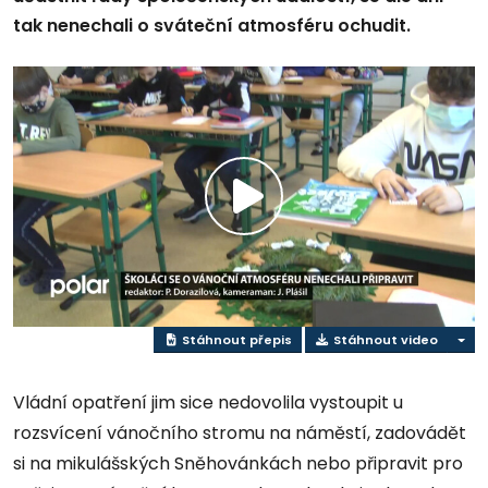
tak nenechali o sváteční atmosféru ochudit.
Přehrát
video
Stáhnout přepis
Stáhnout video
Vládní opatření jim sice nedovolila vystoupit u
rozsvícení vánočního stromu na náměstí, zadovádět
si na mikulášských Sněhovánkách nebo připravit pro