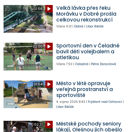
Velká lávka přes řeku
01:56
Morávku v Dobré prošla
celkovou rekonstrukcí
Včera
9:21
|
Dobrá
|
Libor Běčák
Sportovní den v Čeladné
02:00
bavil děti volejbalem a
atletikou
Včera
7:50
|
Čeladná
|
Petra Dorazilová
Město v létě opravuje
01:54
veřejná prostranství a
sportoviště
4. srpna 2026
8:43
|
Frýdlant nad Ostravicí
|
Libor Běčák
Městské pochody seniory
02:31
lákají, Olešnou jich obešlo