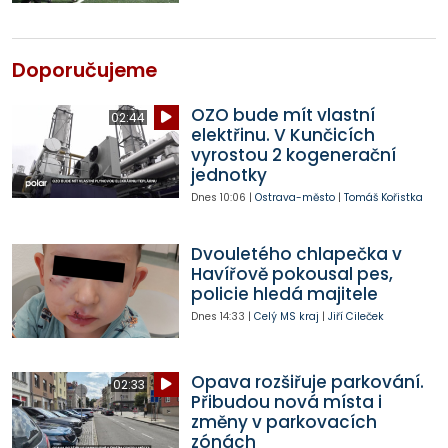
Doporučujeme
OZO bude mít vlastní
02:44
elektřinu. V Kunčicích
vyrostou 2 kogenerační
jednotky
Dnes
10:06
|
Ostrava-město
|
Tomáš Kořistka
Dvouletého chlapečka v
Havířově pokousal pes,
policie hledá majitele
Dnes
14:33
|
Celý MS kraj
|
Jiří Cileček
Opava rozšiřuje parkování.
02:33
Přibudou nová místa i
změny v parkovacích
zónách