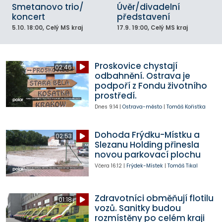
Smetanovo trio/
Úvěr/divadelní
koncert
představení
5.10.
18:00
, Celý MS kraj
17.9.
19:00
, Celý MS kraj
Proskovice chystají
02:46
odbahnění. Ostrava je
podpoří z Fondu životního
prostředí.
Dnes
9:14
|
Ostrava-město
|
Tomáš Kořistka
Dohoda Frýdku-Místku a
02:53
Slezanu Holding přinesla
novou parkovací plochu
Včera
16:12
|
Frýdek-Místek
|
Tomáš Tikal
Zdravotníci obměňují flotilu
01:18
vozů. Sanitky budou
rozmístěny po celém kraji