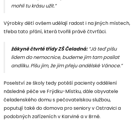
mohli tu krásu užít.”
Výrobky dětí ovšem udělají radost i na jiných místech,
třeba tato přání, která tvořili právě čtvrťáci.
žákyně čtvrté třídy ZŠ Čeladná:
“Já teď píšu
lidem do nemocnice, budeme jim tam posílat
andílku. Píšu jim, že jim přeju andělské Vánoce.”
Poselství ze školy tedy potěší pacienty oddělení
následné péče ve Frýdku-Místku, dále obyvatele
čeladenského domu s pečovatelskou službou,
poputují také do domova pro seniory v Ostravici a
podobných zařízeních v Karviné a v Brně.