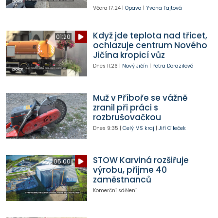
Včera
17:24
|
Opava
|
Yvona Fajtová
Když jde teplota nad třicet,
01:20
ochlazuje centrum Nového
Jičína kropicí vůz
Dnes
11:26
|
Nový Jičín
|
Petra Dorazilová
Muž v Příboře se vážně
zranil při práci s
rozbrušovačkou
Dnes
9:35
|
Celý MS kraj
|
Jiří Cileček
STOW Karviná rozšiřuje
05:00
výrobu, přijme 40
zaměstnanců
Komerční sdělení