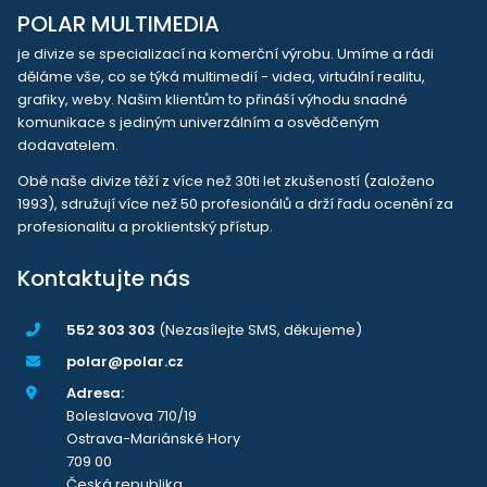
POLAR MULTIMEDIA
je divize se specializací na komerční výrobu. Umíme a rádi
děláme vše, co se týká multimedií - videa, virtuální realitu,
grafiky, weby. Našim klientům to přináší výhodu snadné
komunikace s jediným univerzálním a osvědčeným
dodavatelem.
Obě naše divize těží z více než 30ti let zkušeností (založeno
1993), sdružují více než 50 profesionálů a drží řadu ocenění za
profesionalitu a proklientský přístup.
Kontaktujte nás
552 303 303
(Nezasílejte SMS, děkujeme)
polar@polar.cz
Adresa:
Boleslavova 710/19
Ostrava-Mariánské Hory
709 00
Česká republika