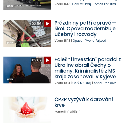
Včera
14:17
|
Celý MS kraj
|
Tomáš Kořistka
Prázdniny patří opravám
02:56
škol. Opava modernizuje
učebny i rozvody
Včera
18:13
|
Opava
|
Yvona Fajtová
Falešní investiční poradci z
03:02
Ukrajiny obrali Čechy o
miliony. Kriminalisté z MS
kraje zasahovali v Kyjevě
Včera
10:14
|
Celý MS kraj
|
Anna Břenková
ČPZP vyzývá k darování
krve
Komerční sdělení