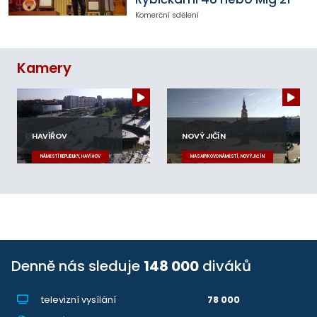
Komerční sdělení
Kamery
HAVÍŘOV
NOVÝ JIČÍN
NÁMĚSTÍ REPUBLIKY, HAVÍŘOV
MASARYKOVO NÁMĚSTÍ, NOVÝ JIČÍN
Denně nás sleduje
148 000
diváků
televizní vysílání
78 000