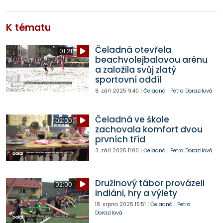
K tématu
Čeladná otevřela
01:21
beachvolejbalovou arénu
a založila svůj zlatý
sportovní oddíl
8. září 2025
9:40
|
Čeladná
|
Petra Dorazilová
Čeladná ve škole
02:00
zachovala komfort dvou
prvních tříd
3. září 2025
11:00
|
Čeladná
|
Petra Dorazilová
Družinový tábor provázeli
02:00
indiáni, hry a výlety
18. srpna 2025
15:51
|
Čeladná
|
Petra
Dorazilová