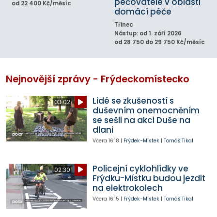
pečovatelé v oblasti
od 22 400 Kč/měsíc
domácí péče
Třinec
Nástup: od 1. září 2026
od 28 750 do 29 750 Kč/měsíc
Nejnovější zprávy - Frýdeckomístecko
Lidé se zkušeností s
03:02
duševním onemocněním
se sešli na akci Duše na
dlani
Včera
16:18
|
Frýdek-Místek
|
Tomáš Tikal
Policejní cyklohlídky ve
02:30
Frýdku-Místku budou jezdit
na elektrokolech
Včera
16:15
|
Frýdek-Místek
|
Tomáš Tikal