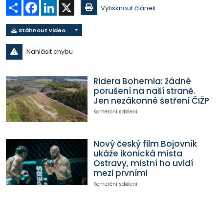
Sdílet
Facebook
LinkedIn
X
Vytisknout článek
Stáhnout video
Nahlásit chybu
Ridera Bohemia: žádné
porušení na naší straně.
Jen nezákonné šetření ČIŽP
Komerční sdělení
Nový český film Bojovník
ukáže ikonická místa
Ostravy, místní ho uvidí
mezi prvními
Komerční sdělení