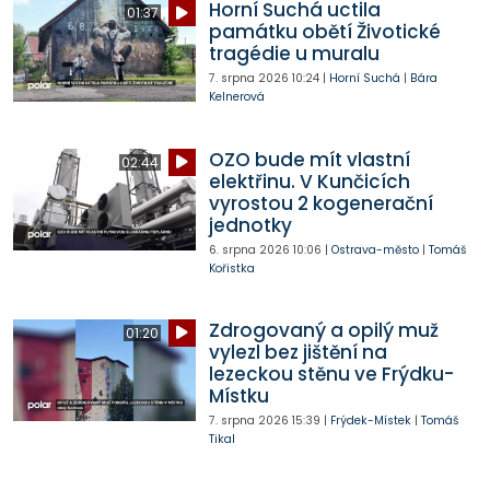
Horní Suchá uctila
01:37
památku obětí Životické
tragédie u muralu
7. srpna 2026
10:24
|
Horní Suchá
|
Bára
Kelnerová
OZO bude mít vlastní
02:44
elektřinu. V Kunčicích
vyrostou 2 kogenerační
jednotky
6. srpna 2026
10:06
|
Ostrava-město
|
Tomáš
Kořistka
Zdrogovaný a opilý muž
01:20
vylezl bez jištění na
lezeckou stěnu ve Frýdku-
Místku
7. srpna 2026
15:39
|
Frýdek-Místek
|
Tomáš
Tikal