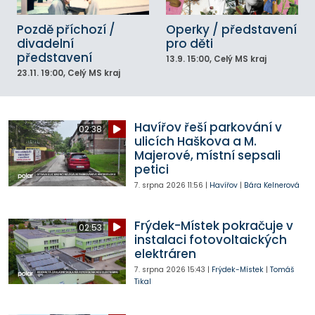
Pozdě příchozí /
Operky / představení
divadelní
pro děti
představení
13.9.
15:00
, Celý MS kraj
23.11.
19:00
, Celý MS kraj
Havířov řeší parkování v
02:38
ulicích Haškova a M.
Majerové, místní sepsali
petici
7. srpna 2026
11:56
|
Havířov
|
Bára Kelnerová
Frýdek-Místek pokračuje v
02:53
instalaci fotovoltaických
elektráren
7. srpna 2026
15:43
|
Frýdek-Místek
|
Tomáš
Tikal