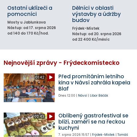
Ostatní uklízeči a
Dělníci v oblasti
pomocníci
výstavby a údržby
budov
Mosty u Jablunkova
Nástup: od 17. srpna 2026
Frýdek-Místek
od 140 do 170 Kč/hod.
Nástup: od 20. srpna 2026
od 22 400 Kč/měsíc
Nejnovější zprávy - Frýdeckomístecko
Před promítáním letního
01:42
kina v Návsí zahrála kapela
Blaf
Dnes
12:00
|
Návsí
|
Libor Běčák
Oblíbený gastrofestival se
02:43
blíží, zaměří se na řeckou
kuchyni
7. srpna 2026
15:57
|
Frýdek-Místek
|
Tomáš