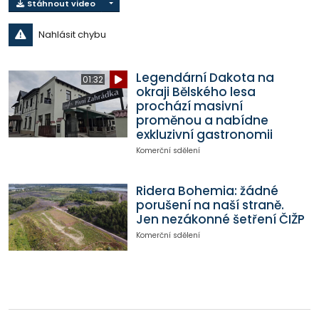
Stáhnout video
Nahlásit chybu
Legendární Dakota na
01:32
okraji Bělského lesa
prochází masivní
proměnou a nabídne
exkluzivní gastronomii
Komerční sdělení
Ridera Bohemia: žádné
porušení na naší straně.
Jen nezákonné šetření ČIŽP
Komerční sdělení