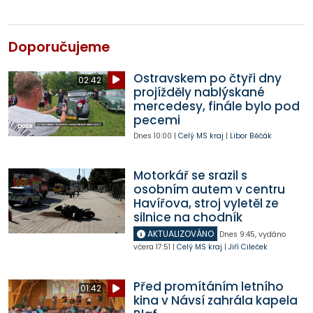
Doporučujeme
Ostravskem po čtyři dny
02:42
projížděly nablýskané
mercedesy, finále bylo pod
pecemi
Dnes
10:00
|
Celý MS kraj
|
Libor Běčák
Motorkář se srazil s
osobním autem v centru
Havířova, stroj vyletěl ze
silnice na chodník
AKTUALIZOVÁNO
Dnes
9:45
,
vydáno
včera
17:51
|
Celý MS kraj
|
Jiří Cileček
Před promítáním letního
01:42
kina v Návsí zahrála kapela