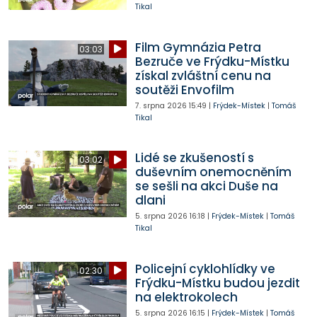
Tikal
Film Gymnázia Petra
03:03
Bezruče ve Frýdku-Místku
získal zvláštní cenu na
soutěži Envofilm
7. srpna 2026
15:49
|
Frýdek-Místek
|
Tomáš
Tikal
Lidé se zkušeností s
03:02
duševním onemocněním
se sešli na akci Duše na
dlani
5. srpna 2026
16:18
|
Frýdek-Místek
|
Tomáš
Tikal
Policejní cyklohlídky ve
02:30
Frýdku-Místku budou jezdit
na elektrokolech
5. srpna 2026
16:15
|
Frýdek-Místek
|
Tomáš