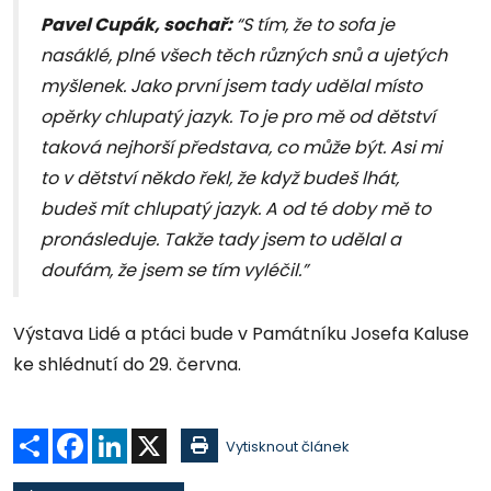
Pavel Cupák, sochař:
“S tím, že to sofa je
nasáklé, plné všech těch různých snů a ujetých
myšlenek. Jako první jsem tady udělal místo
opěrky chlupatý jazyk. To je pro mě od dětství
taková nejhorší představa, co může být. Asi mi
to v dětství někdo řekl, že když budeš lhát,
budeš mít chlupatý jazyk. A od té doby mě to
pronásleduje. Takže tady jsem to udělal a
doufám, že jsem se tím vyléčil.”
Výstava Lidé a ptáci bude v Památníku Josefa Kaluse
ke shlédnutí do 29. června.
Sdílet
Facebook
LinkedIn
X
Vytisknout článek