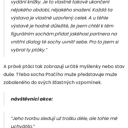
vydání knížky. Je to vlastně takové ukončení
nějakého období, nějakého snažení. Každá ta
výstava je vlastně uzavřený celek. A u téhle
výstavě je hodně důležité, že jsem chtěl k těm
figurálním sochám přidat jakéhosi partnera na
vnitřní dialog té sochy uvnitř sebe. Pro to jsem si
vybral ty ptáky.”
A právě ptáci tak zobrazují určité myšlenky nebo stav
duše. Třeba socha Ptačího muže představuje muže
zabaleného do svých šťastných vzpomínek.
návštěvníci akce:
“Jeho tvorbu sleduji už trošku déle, ale tohle mě
uchvátilo.”