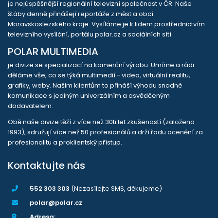
je nejúspěšnější regionální televizní společnost v ČR. Naše
štáby denně přinášejí reportáže z měst a obcí
Moravskoslezského kraje. Vysíláme je k lidem prostřednictvím
televizního vysílání, portálu polar.cz a sociálních sítí.
POLAR MULTIMEDIA
je divize se specializací na komerční výrobu. Umíme a rádi
děláme vše, co se týká multimedií - videa, virtuální realitu,
grafiky, weby. Našim klientům to přináší výhodu snadné
komunikace s jediným univerzálním a osvědčeným
dodavatelem.
Obě naše divize těží z více než 30ti let zkušeností (založeno
1993), sdružují více než 50 profesionálů a drží řadu ocenění za
profesionalitu a proklientský přístup.
Kontaktujte nás
552 303 303
(Nezasílejte SMS, děkujeme)
polar@polar.cz
Adresa: