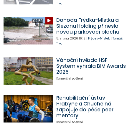
Tikal
Dohoda Frýdku-Místku a
02:53
Slezanu Holding přinesla
novou parkovací plochu
5. srpna 2026
16:12
|
Frýdek-Místek
|
Tomáš
Tikal
Vánoční hvězda HSF
System vyhrála BIM Awards
2026
Komerční sdělení
Rehabilitační ústav
Hrabyně a Chuchelná
zapojuje do péče peer
mentory
Komerční sdělení