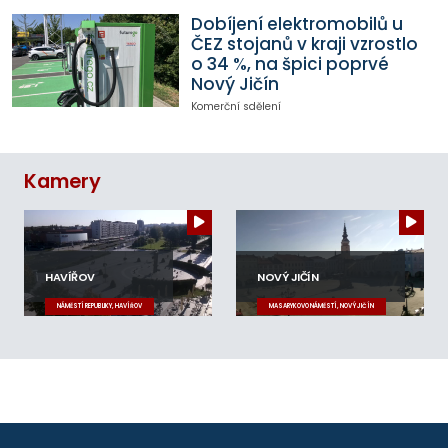
Dobíjení elektromobilů u
ČEZ stojanů v kraji vzrostlo
o 34 %, na špici poprvé
Nový Jičín
Komerční sdělení
Kamery
HAVÍŘOV
NOVÝ JIČÍN
NÁMĚSTÍ REPUBLIKY, HAVÍŘOV
MASARYKOVO NÁMĚSTÍ, NOVÝ JIČÍN