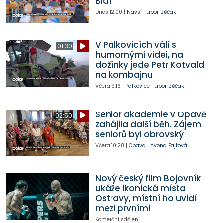
Blaf
Dnes
12:00
|
Návsí
|
Libor Běčák
V Palkovicích válí s
01:30
humornými videi, na
dožínky jede Petr Kotvald
na kombajnu
Včera
9:16
|
Palkovice
|
Libor Běčák
Senior akademie v Opavě
02:50
zahájila další běh. Zájem
seniorů byl obrovský
Včera
10:28
|
Opava
|
Yvona Fajtová
Nový český film Bojovník
ukáže ikonická místa
Ostravy, místní ho uvidí
mezi prvními
Komerční sdělení