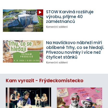
STOW Karviná rozšiřuje
05:00
výrobu, přijme 40
zaměstnanců
Komerční sdělení
Na Havlíčkovo nábřeží míří
oblíbené Trhy, co se hledají.
Přivezou novinky i více než
čtyřicet stánků
Komerční sdělení
Kam vyrazit - Frýdeckomístecko