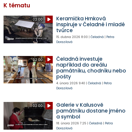
K tématu
Keramička Hrnková
02:00
inspiruje v Čeladné i mladé
tvůrce
15. dubna 2026
8:00
|
Čeladná
|
Petra
Dorazilová
Čeladná investuje
02:00
například do areálu
památníku, chodníku nebo
pošty
4. února 2026
9:40
|
Čeladná
|
Petra
Dorazilová
Galerie v Kalusově
02:00
památníku dostane jméno
a symbol
18. února 2026
7:25
|
Čeladná
|
Petra
Dorazilová