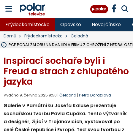
Frýdeckomístecko
Opavsko
Novojičínsko
Domů
Frýdeckomístecko
Čeladná
ÁSTUPCE PODAL ŽALOBU NA DVA LIDI A FIRMU Z OHROŽENÍ Z NEDBALOSTI
NA SLEZSKÉ HARTĚ PŘIBYLO SINIC, VODA MÁ HORŠÍ KVALITU, HYGIENI
NA BÍLOVECKÝCH NOVÝCH DVORECH SE PO 84 LETECH ROZTOČILY L
KARVINSKÉ MOŘE ZÍSKÁ NOVÉ GASTRO ZÁZEMÍ S VYHLÍDKOVOU TER
REKONSTRUKCE MATEŘSKÉ ŠKOLY V CHLEBIČOVĚ MÍŘÍ DO FINÁLE, VÍ
CYKLISTU (74) SRAZIL V BRUNTÁLU KAMION, JE V OHROŽENÍ ŽIVOTA,
POLICIE HLEDÁ PŘÍPADNÉ SVĚDKY, KTEŘÍ POMŮŽOU OBJASNIT PRŮ
MS KRAJ DOKONČIL OPRAVU SILNICE MEZI VRBNEM A HEŘMANOVICEM
SMVAK NABÍZÍ V DOBĚ SUCHA VODU OBCÍM A FIRMÁM, CISTERNY JE
F-M POKRAČUJE V INSTALACI FOTOVOLTAICKÝCH ELEKTRÁREN, REP
SENIOR AKADEMIE V OPAVĚ ZAHÁJILA DALŠÍ BĚH, REPORTÁŽ NA POL
PLANETÁRIUM V OSTRAVĚ CHYSTÁ POZOROVÁNÍ ČÁSTEČNÉHO ZATMĚ
OPRAVA ULIC V HAVÍŘOVĚ UKONČÍ NELEGÁLNÍ PARKOVÁNÍ VE VNI
V HAVÍŘOVĚ SE TĚŽCE ZRANIL MOTORKÁŘ PO SRÁŽCE S AUTEM, INF
TRAGICKÁ SRÁŽKA VLAKU S KAMIONEM V DOLNÍ LUTYNI Z LEDNA 
Inspirací sochaře byli i
Freud a strach z chlupatého
jazyka
Vydáno 9. června 2025 9:50 |
Čeladná
|
Petra Dorazilová
Galerie v Památníku Josefa Kaluse prezentuje
sochařskou tvorbu Pavla Cupáka. Tento výtvarník
a designér, žijící v Trojanovicích, vystavoval po
celé České republice i Evropě. Teď svou tvorbou z