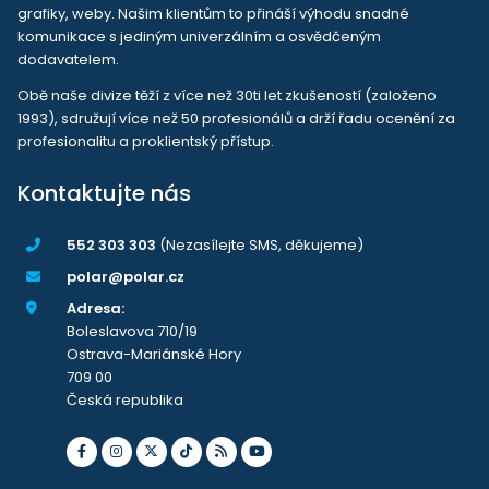
grafiky, weby. Našim klientům to přináší výhodu snadné
komunikace s jediným univerzálním a osvědčeným
dodavatelem.
Obě naše divize těží z více než 30ti let zkušeností (založeno
1993), sdružují více než 50 profesionálů a drží řadu ocenění za
profesionalitu a proklientský přístup.
Kontaktujte nás
552 303 303
(Nezasílejte SMS, děkujeme)
polar@polar.cz
Adresa:
Boleslavova 710/19
Ostrava-Mariánské Hory
709 00
Česká republika