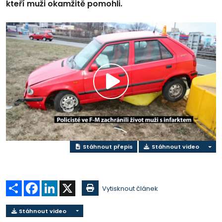
kteří muži okamžitě pomohli.
Přehrát
video
Stáhnout přepis
Stáhnout video
Sdílet
Facebook
LinkedIn
X
Vytisknout článek
Stáhnout video