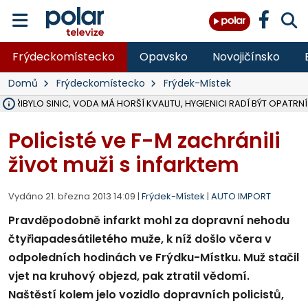
Frýdeckomístecko
Opavsko
Novojičínsko
Domů
Frýdeckomístecko
Frýdek-Místek
Ě PŘIBYLO SINIC, VODA MÁ HORŠÍ KVALITU, HYGIENICI RADÍ BÝT OPATRNÍ
ÚOHS DAL ZÁTORU POKUTU 100 000 ZA CHYBY V ZAKÁZCE NA OBN
AREÁL LODIČEK V KARVINÉ SE PŘIPRAVUJE NA VELKOU REKONSTRUKC
KARVINÁ ZNÁ BUDOUCÍ PODOBU AREÁLU LODIČKY V PARKU BOŽEN
MORAVSKOSLEZŠTÍ POLICISTÉ ODHALILI MEZINÁRODNÍ GANG PODVO
LÁKALI LIDI NA ZISKY Z KRYPTOMĚN, INFO A VIDEO NA POLAR.CZ
RADNÍ OSTRAVY A POSLANKYNĚ A. HOFFMANNOVÁ ZA PIRÁTY PODA
NA POSTUP MINISTERSTVA ŽIVOTNÍHO PROSTŘEDÍ V KAUZE HALDY 
MUŽ V PŘÍBOŘE SE VÁŽNĚ ZRANIL PŘI PRÁCI S ROZBRUŠOVAČKOU, I
SLEZSKÁ OSTRAVA PŘIPRAVUJE PROJEKTOVOU DOKUMENTACI PRO 
PODEZŘELÝ BALÍČEK ZASTAVIL PROVOZ NA NÁDRAŽÍ VE F-M, ČEKÁ 
CHLAPEČKA (2) V HAVÍŘOVĚ POKOUSAL PES, POLICIE HLEDÁ MAJITEL
MS KRAJ VYBUDUJE ZA 40 MILIONŮ V JABLUNKOVĚ NOVÝ MOST PŘES O
FOTBALISTA LAURI LAINE SE VRACÍ Z BANÍKU OSTRAVA NA PŮL ROK
F-M DOKONČIL VOLNOČASOVÝ AREÁL RIVKA PARK ZA 62 MILIONŮ,
Policisté ve F-M zachránili
život muži s infarktem
Vydáno 21. března 2013 14:09 |
Frýdek-Místek
|
AUTO IMPORT
Pravděpodobně infarkt mohl za dopravní nehodu
čtyřiapadesátiletého muže, k níž došlo včera v
odpoledních hodinách ve Frýdku-Místku. Muž stačil
vjet na kruhový objezd, pak ztratil vědomí.
Naštěstí kolem jelo vozidlo dopravních policistů,