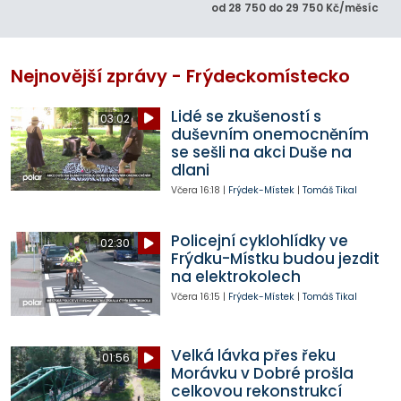
od 28 750 do 29 750 Kč/měsíc
Nejnovější zprávy - Frýdeckomístecko
Lidé se zkušeností s
03:02
duševním onemocněním
se sešli na akci Duše na
dlani
Včera
16:18
|
Frýdek-Místek
|
Tomáš Tikal
Policejní cyklohlídky ve
02:30
Frýdku-Místku budou jezdit
na elektrokolech
Včera
16:15
|
Frýdek-Místek
|
Tomáš Tikal
Velká lávka přes řeku
01:56
Morávku v Dobré prošla
celkovou rekonstrukcí