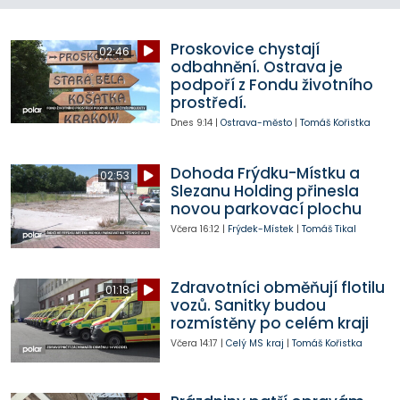
Proskovice chystají
02:46
odbahnění. Ostrava je
podpoří z Fondu životního
prostředí.
Dnes
9:14
|
Ostrava-město
|
Tomáš Kořistka
Dohoda Frýdku-Místku a
02:53
Slezanu Holding přinesla
novou parkovací plochu
Včera
16:12
|
Frýdek-Místek
|
Tomáš Tikal
Zdravotníci obměňují flotilu
01:18
vozů. Sanitky budou
rozmístěny po celém kraji
Včera
14:17
|
Celý MS kraj
|
Tomáš Kořistka