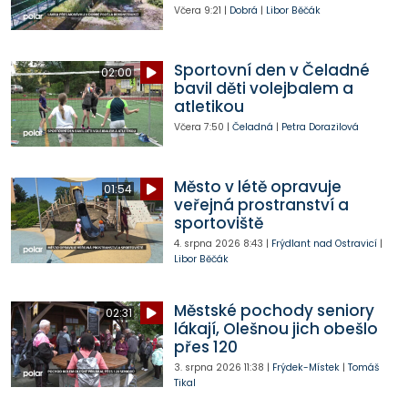
Včera
9:21
|
Dobrá
|
Libor Běčák
Sportovní den v Čeladné
02:00
bavil děti volejbalem a
atletikou
Včera
7:50
|
Čeladná
|
Petra Dorazilová
Město v létě opravuje
01:54
veřejná prostranství a
sportoviště
4. srpna 2026
8:43
|
Frýdlant nad Ostravicí
|
Libor Běčák
Městské pochody seniory
02:31
lákají, Olešnou jich obešlo
přes 120
3. srpna 2026
11:38
|
Frýdek-Místek
|
Tomáš
Tikal