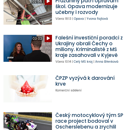
Prázdniny patří opravám
02:56
škol. Opava modernizuje
učebny i rozvody
Včera
18:13
|
Opava
|
Yvona Fajtová
Falešní investiční poradci z
03:02
Ukrajiny obrali Čechy o
miliony. Kriminalisté z MS
kraje zasahovali v Kyjevě
Včera
10:14
|
Celý MS kraj
|
Anna Břenková
ČPZP vyzývá k darování
krve
Komerční sdělení
Český motocyklový tým SP
race project bodoval v
Oscherslebenu a zrychlil