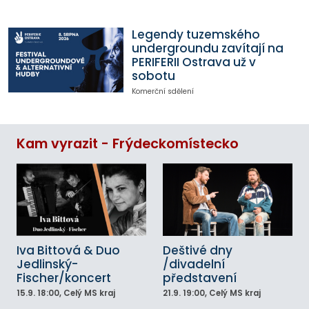
Legendy tuzemského
undergroundu zavítají na
PERIFERII Ostrava už v
sobotu
Komerční sdělení
Kam vyrazit - Frýdeckomístecko
Iva Bittová & Duo
Deštivé dny
Jedlinský-
/divadelní
Fischer/koncert
představení
15.9.
18:00
, Celý MS kraj
21.9.
19:00
, Celý MS kraj