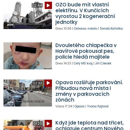
OZO bude mít vlastní
02:44
elektřinu. V Kunčicích
vyrostou 2 kogenerační
jednotky
Dnes
10:06
|
Ostrava-město
|
Tomáš Kořistka
Dvouletého chlapečka v
Havířově pokousal pes,
policie hledá majitele
Dnes
14:33
|
Celý MS kraj
|
Jiří Cileček
Opava rozšiřuje parkování.
02:33
Přibudou nová místa i
změny v parkovacích
zónách
Včera
17:24
|
Opava
|
Yvona Fajtová
Když jde teplota nad třicet,
01:20
ochlazuje centrum Nového