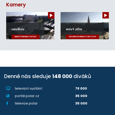
Kamery
HAVÍŘOV
NOVÝ JIČÍN
NÁMĚSTÍ REPUBLIKY, HAVÍŘOV
MASARYKOVO NÁMĚSTÍ, NOVÝ JIČÍN
Denně nás sleduje
148 000
diváků
televizní vysílání
78 000
portál polar.cz
35 000
televize.polar
35 000