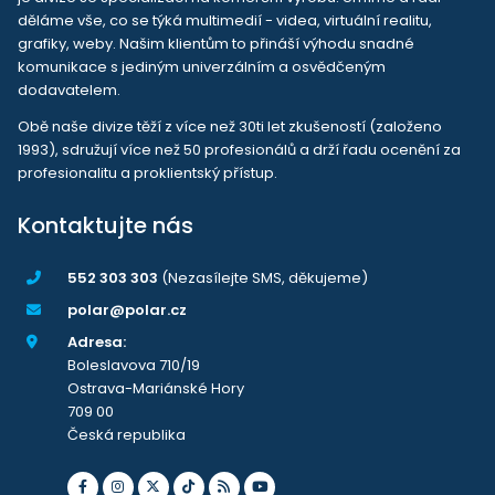
děláme vše, co se týká multimedií - videa, virtuální realitu,
grafiky, weby. Našim klientům to přináší výhodu snadné
komunikace s jediným univerzálním a osvědčeným
dodavatelem.
Obě naše divize těží z více než 30ti let zkušeností (založeno
1993), sdružují více než 50 profesionálů a drží řadu ocenění za
profesionalitu a proklientský přístup.
Kontaktujte nás
552 303 303
(Nezasílejte SMS, děkujeme)
polar@polar.cz
Adresa:
Boleslavova 710/19
Ostrava-Mariánské Hory
709 00
Česká republika