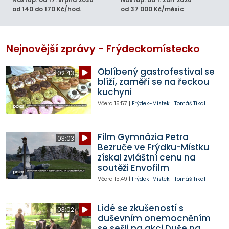
Nástup: od 17. srpna 2026
Nástup: od 1. září 2026
od 140 do 170 Kč/hod.
od 37 000 Kč/měsíc
Nejnovější zprávy - Frýdeckomístecko
Oblíbený gastrofestival se
02:43
blíží, zaměří se na řeckou
kuchyni
Včera
15:57
|
Frýdek-Místek
|
Tomáš Tikal
Film Gymnázia Petra
03:03
Bezruče ve Frýdku-Místku
získal zvláštní cenu na
soutěži Envofilm
Včera
15:49
|
Frýdek-Místek
|
Tomáš Tikal
Lidé se zkušeností s
03:02
duševním onemocněním
se sešli na akci Duše na