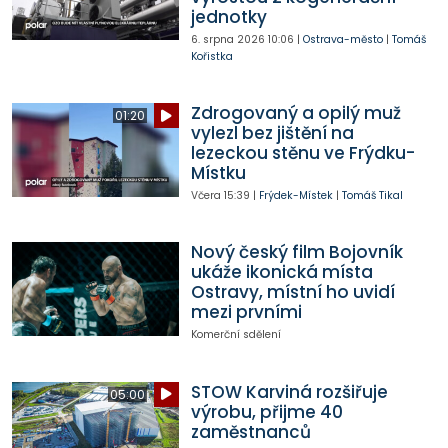
jednotky
6. srpna 2026
10:06
|
Ostrava-město
|
Tomáš
Kořistka
Zdrogovaný a opilý muž
01:20
vylezl bez jištění na
lezeckou stěnu ve Frýdku-
Místku
Včera
15:39
|
Frýdek-Místek
|
Tomáš Tikal
Nový český film Bojovník
ukáže ikonická místa
Ostravy, místní ho uvidí
mezi prvními
Komerční sdělení
STOW Karviná rozšiřuje
05:00
výrobu, přijme 40
zaměstnanců