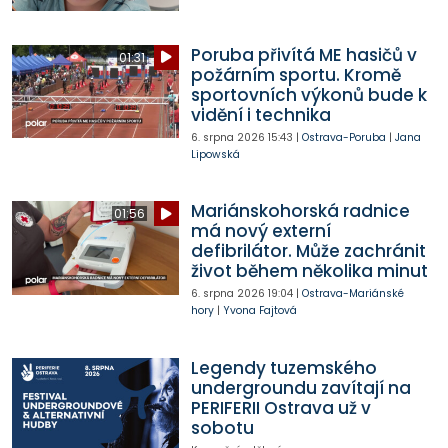
Poruba přivítá ME hasičů v
01:31
požárním sportu. Kromě
sportovních výkonů bude k
vidění i technika
6. srpna 2026
15:43
|
Ostrava-Poruba
|
Jana
Lipowská
Mariánskohorská radnice
01:56
má nový externí
defibrilátor. Může zachránit
život během několika minut
6. srpna 2026
19:04
|
Ostrava-Mariánské
hory
|
Yvona Fajtová
Legendy tuzemského
undergroundu zavítají na
PERIFERII Ostrava už v
sobotu