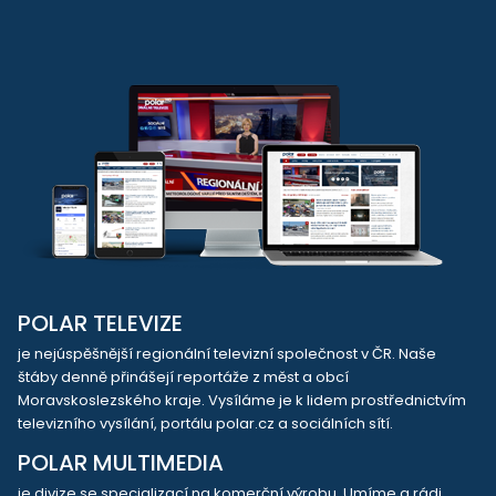
POLAR TELEVIZE
je nejúspěšnější regionální televizní společnost v ČR. Naše
štáby denně přinášejí reportáže z měst a obcí
Moravskoslezského kraje. Vysíláme je k lidem prostřednictvím
televizního vysílání, portálu polar.cz a sociálních sítí.
POLAR MULTIMEDIA
je divize se specializací na komerční výrobu. Umíme a rádi