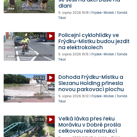
dlani
5. srpna 2026
16:18
|
Frýdek-Místek
|
Tomáš
Tikal
Policejní cyklohlídky ve
02:30
Frýdku-Místku budou jezdit
na elektrokolech
5. srpna 2026
16:15
|
Frýdek-Místek
|
Tomáš
Tikal
Dohoda Frýdku-Místku a
02:53
Slezanu Holding přinesla
novou parkovací plochu
5. srpna 2026
16:12
|
Frýdek-Místek
|
Tomáš
Tikal
Velká lávka přes řeku
01:56
Morávku v Dobré prošla
celkovou rekonstrukcí