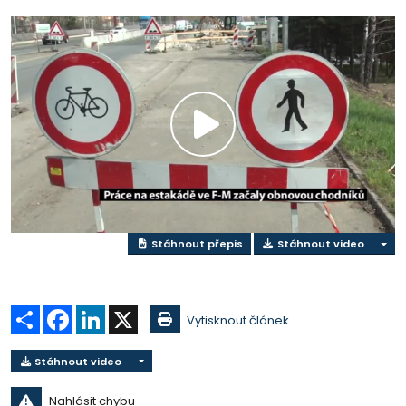
Přehrát
video
Stáhnout přepis
Stáhnout video
Sdílet
Facebook
LinkedIn
X
Vytisknout článek
Stáhnout video
Nahlásit chybu