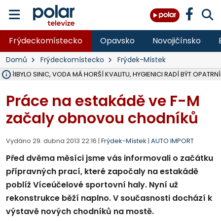
Frýdeckomístecko
Opavsko
Novojičínsko
Domů
Frýdeckomístecko
Frýdek-Místek
Ě PŘIBYLO SINIC, VODA MÁ HORŠÍ KVALITU, HYGIENICI RADÍ BÝT OPATRNÍ
ÚOHS DAL ZÁTORU POKUTU 100 000 ZA CHYBY V ZAKÁZCE NA OBN
AREÁL LODIČEK V KARVINÉ SE PŘIPRAVUJE NA VELKOU REKONSTRUKC
KARVINÁ ZNÁ BUDOUCÍ PODOBU AREÁLU LODIČKY V PARKU BOŽEN
CYKLISTU (74) SRAZIL V BRUNTÁLU KAMION, JE V OHROŽENÍ ŽIVOTA,
POLICIE HLEDÁ PŘÍPADNÉ SVĚDKY, KTEŘÍ POMŮŽOU OBJASNIT PRŮ
RADNÍ OSTRAVY A POSLANKYNĚ A. HOFFMANNOVÁ ZA PIRÁTY PODA
NA POSTUP MINISTERSTVA ŽIVOTNÍHO PROSTŘEDÍ V KAUZE HALDY 
MUŽ V PŘÍBOŘE SE VÁŽNĚ ZRANIL PŘI PRÁCI S ROZBRUŠOVAČKOU, I
SLEZSKÁ OSTRAVA PŘIPRAVUJE PROJEKTOVOU DOKUMENTACI PRO 
PODEZŘELÝ BALÍČEK ZASTAVIL PROVOZ NA NÁDRAŽÍ VE F-M, ČEKÁ 
CHLAPEČKA (2) V HAVÍŘOVĚ POKOUSAL PES, POLICIE HLEDÁ MAJITEL
MS KRAJ VYBUDUJE ZA 40 MILIONŮ V JABLUNKOVĚ NOVÝ MOST PŘES O
FOTBALISTA LAURI LAINE SE VRACÍ Z BANÍKU OSTRAVA NA PŮL ROK
F-M DOKONČIL VOLNOČASOVÝ AREÁL RIVKA PARK ZA 62 MILIONŮ,
Práce na estakádě ve F-M
začaly obnovou chodníků
Vydáno 29. dubna 2013 22:16 |
Frýdek-Místek
|
AUTO IMPORT
Před dvěma měsíci jsme vás informovali o začátku
přípravných prací, které započaly na estakádě
poblíž Víceúčelové sportovní haly. Nyní už
rekonstrukce běží naplno. V současnosti dochází k
výstavě nových chodníků na mostě.