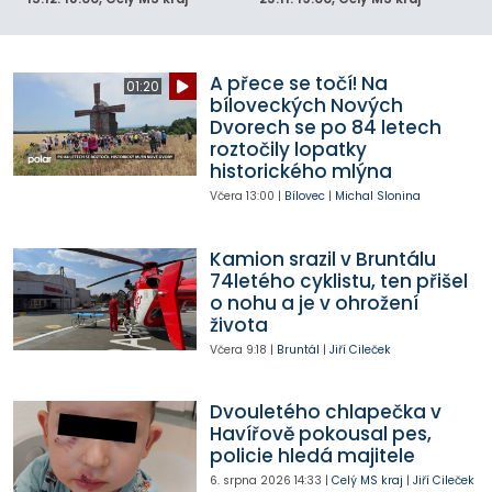
A přece se točí! Na
01:20
bíloveckých Nových
Dvorech se po 84 letech
roztočily lopatky
historického mlýna
Včera
13:00
|
Bílovec
|
Michal Slonina
Kamion srazil v Bruntálu
74letého cyklistu, ten přišel
o nohu a je v ohrožení
života
Včera
9:18
|
Bruntál
|
Jiří Cileček
Dvouletého chlapečka v
Havířově pokousal pes,
policie hledá majitele
6. srpna 2026
14:33
|
Celý MS kraj
|
Jiří Cileček