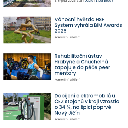
5. srpna 2026
9:21
|
Dobrá
|
Libor Běčák
Vánoční hvězda HSF
System vyhrála BIM Awards
2026
Komerční sdělení
Rehabilitační ústav
Hrabyně a Chuchelná
zapojuje do péče peer
mentory
Komerční sdělení
Dobíjení elektromobilů u
ČEZ stojanů v kraji vzrostlo
o 34 %, na špici poprvé
Nový Jičín
Komerční sdělení