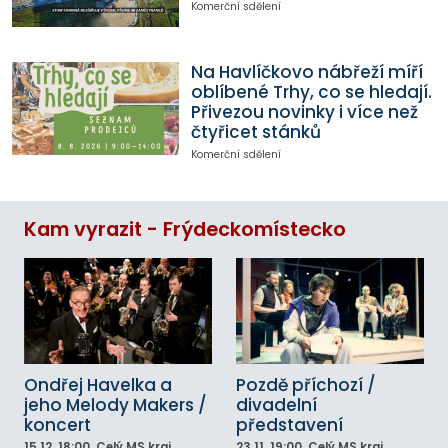
Komerční sdělení
Na Havlíčkovo nábřeží míří
oblíbené Trhy, co se hledají.
Přivezou novinky i více než
čtyřicet stánků
Komerční sdělení
Kam vyrazit - Frýdeckomístecko
Ondřej Havelka a
Pozdě příchozí /
jeho Melody Makers /
divadelní
koncert
představení
15.12.
18:00
, Celý MS kraj
23.11.
19:00
, Celý MS kraj