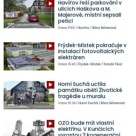
Havířov řeší parkování v
02:38
ulicích Haškova a M.
Majerové, místní sepsali
petici
Včera
11:56
|
Havířov
|
Bára Kelnerová
Frýdek-Místek pokračuje v
02:53
instalaci fotovoltaických
elektráren
Včera
15:43
|
Frýdek-Místek
|
Tomáš Tikal
Horní Suchá uctila
01:37
památku obětí Životické
tragédie u muralu
Včera
10:24
|
Horní Suchá
|
Bára Kelnerová
OZO bude mít vlastní
02:44
elektřinu. V Kunčicích
vyrostou 2 kogenerační