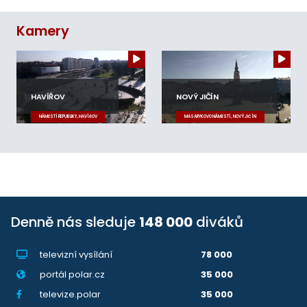
Kamery
HAVÍŘOV
NOVÝ JIČÍN
NÁMĚSTÍ REPUBLIKY, HAVÍŘOV
MASARYKOVO NÁMĚSTÍ, NOVÝ JIČÍN
Denně nás sleduje
148 000
diváků
televizní vysílání
78 000
portál polar.cz
35 000
televize.polar
35 000