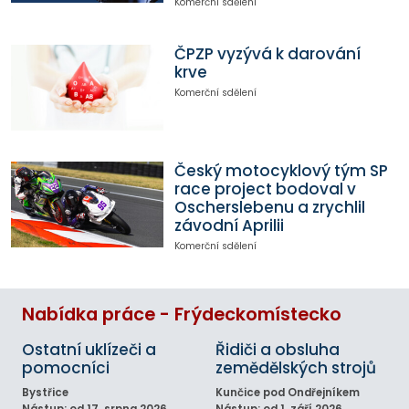
Komerční sdělení
ČPZP vyzývá k darování
krve
Komerční sdělení
Český motocyklový tým SP
race project bodoval v
Oscherslebenu a zrychlil
závodní Aprilii
Komerční sdělení
Nabídka práce - Frýdeckomístecko
Ostatní uklízeči a
Řidiči a obsluha
pomocníci
zemědělských strojů
Bystřice
Kunčice pod Ondřejníkem