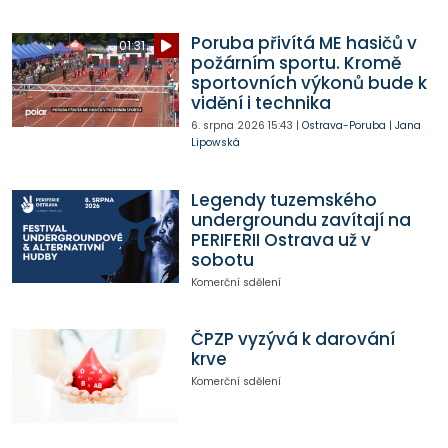
Poruba přivítá ME hasičů v
01:31
požárním sportu. Kromě
sportovních výkonů bude k
vidění i technika
6. srpna 2026
15:43
|
Ostrava-Poruba
|
Jana
Lipowská
Legendy tuzemského
undergroundu zavítají na
PERIFERII Ostrava už v
sobotu
Komerční sdělení
ČPZP vyzývá k darování
krve
Komerční sdělení