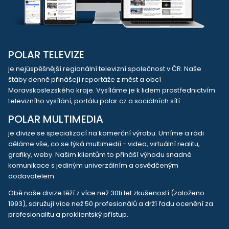
POLAR TELEVIZE
je nejúspěšnější regionální televizní společnost v ČR. Naše
štáby denně přinášejí reportáže z měst a obcí
Moravskoslezského kraje. Vysíláme je k lidem prostřednictvím
televizního vysílání, portálu polar.cz a sociálních sítí.
POLAR MULTIMEDIA
je divize se specializací na komerční výrobu. Umíme a rádi
děláme vše, co se týká multimedií - videa, virtuální realitu,
grafiky, weby. Našim klientům to přináší výhodu snadné
komunikace s jediným univerzálním a osvědčeným
dodavatelem.
Obě naše divize těží z více než 30ti let zkušeností (založeno
1993), sdružují více než 50 profesionálů a drží řadu ocenění za
profesionalitu a proklientský přístup.