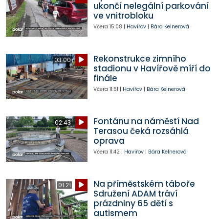
ukončí nelegální parkování
ve vnitrobloku
Včera
15:08
|
Havířov
|
Bára Kelnerová
Rekonstrukce zimního
03:00
stadionu v Havířově míří do
finále
Včera
11:51
|
Havířov
|
Bára Kelnerová
Fontánu na náměstí Nad
02:43
Terasou čeká rozsáhlá
oprava
Včera
11:42
|
Havířov
|
Bára Kelnerová
Na příměstském táboře
01:21
Sdružení ADAM tráví
prázdniny 65 dětí s
autismem