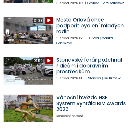
6. srpna 2026
11:15
|
Havířov
|
Bára Kelnerová
Město Orlová chce
01:38
podpořit bydlení mladých
rodin
5. srpna 2026
15:30
|
Orlová
|
Monika
Ociepková
Stonavský farář požehnal
01:50
řidičům i dopravním
prostředkům
5. srpna 2026
13:18
|
Stonava
|
Jiří Brzóska
Vánoční hvězda HSF
System vyhrála BIM Awards
2026
Komerční sdělení