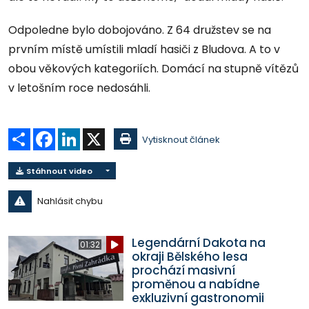
Odpoledne bylo dobojováno. Z 64 družstev se na
prvním místě umístili mladí hasiči z Bludova. A to v
obou věkových kategoriích. Domácí na stupně vítězů
v letošním roce nedosáhli.
Sdílet
Facebook
LinkedIn
X
Vytisknout článek
Stáhnout video
Nahlásit chybu
Legendární Dakota na
01:32
okraji Bělského lesa
prochází masivní
proměnou a nabídne
exkluzivní gastronomii