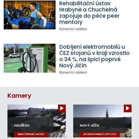
Rehabilitační ústav
Hrabyně a Chuchelná
zapojuje do péče peer
mentory
Komerční sdělení
Dobíjení elektromobilů u
ČEZ stojanů v kraji vzrostlo
o 34 %, na špici poprvé
Nový Jičín
Komerční sdělení
Kamery
HAVÍŘOV
NOVÝ JIČÍN
NÁMĚSTÍ REPUBLIKY, HAVÍŘOV
MASARYKOVO NÁMĚSTÍ, NOVÝ JIČÍN