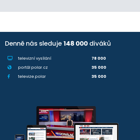
Denně nás sleduje
148 000
diváků
televizní vysílání
78 000
portál polar.cz
35 000
televize.polar
35 000