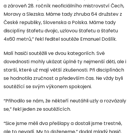
a zároveň 28. ročník neoficiálního mistrovství Čech,
Moravy a Slezska. Máme tady zhruba 64 družstev z
České republiky, Slovenska a Polska. Máme tady
disciplíny štafetu dvojic, uzlovou štafetu a štafetu
4x60 metrů,” řekl ředitel soutěže Emanuel Došlík.
Malí hasiči soutěžili ve dvou kategoriích. Své
dovednosti mohly ukázat úplně ty nejmenší děti, ale i
starší, které už mají větší zkušenosti. Při disciplínách
se hodnotila zručnost a především čas. Ne vždy byli
soutěžící se svým výkonem spokojeni.
“Přihodilo se nám, že někteří neutáhli uzly a rozvázaly
se,” řekl jeden ze soutěžících.
“Sice jsme měli dva přešlapy a dostali jsme trestné,
ale to nevadí. My to doženeme,” dodal mladý hasič.