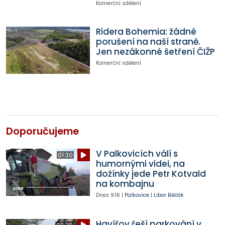
Komerční sdělení
Ridera Bohemia: žádné
porušení na naší straně.
Jen nezákonné šetření ČIŽP
Komerční sdělení
Doporučujeme
V Palkovicích válí s
01:30
humornými videi, na
dožínky jede Petr Kotvald
na kombajnu
Dnes
9:16
|
Palkovice
|
Libor Běčák
Havířov řeší parkování v