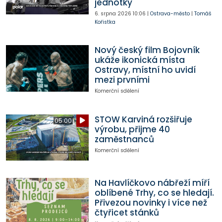
jednotky
6. srpna 2026
10:06
|
Ostrava-město
|
Tomáš
Kořistka
Nový český film Bojovník
ukáže ikonická místa
Ostravy, místní ho uvidí
mezi prvními
Komerční sdělení
STOW Karviná rozšiřuje
05:00
výrobu, přijme 40
zaměstnanců
Komerční sdělení
Na Havlíčkovo nábřeží míří
oblíbené Trhy, co se hledají.
Přivezou novinky i více než
čtyřicet stánků