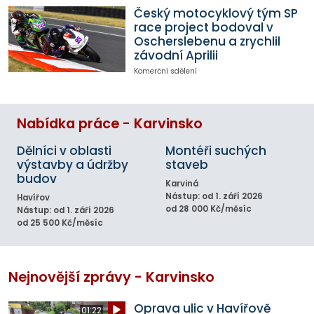
Český motocyklový tým SP
race project bodoval v
Oscherslebenu a zrychlil
závodní Aprilii
Komerční sdělení
Nabídka práce - Karvinsko
Dělníci v oblasti
Montéři suchých
výstavby a údržby
staveb
budov
Karviná
Nástup: od 1. září 2026
Havířov
od 28 000 Kč/měsíc
Nástup: od 1. září 2026
od 25 500 Kč/měsíc
Nejnovější zprávy - Karvinsko
Oprava ulic v Havířově
01:22