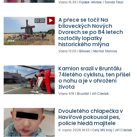
Včera
15:39
|
Frýdek-Místek
|
Tomáš Tikal
A přece se točí! Na
01:20
bíloveckých Nových
Dvorech se po 84 letech
roztočily lopatky
historického mlýna
Včera
13:00
|
Bílovec
|
Michal Slonina
Kamion srazil v Bruntálu
74letého cyklistu, ten přišel
o nohu a je v ohrožení
života
Včera
9:18
|
Bruntál
|
Jiří Cileček
Dvouletého chlapečka v
Havířově pokousal pes,
policie hledá majitele
6. srpna 2026
14:33
|
Celý MS kraj
|
Jiří Cileček