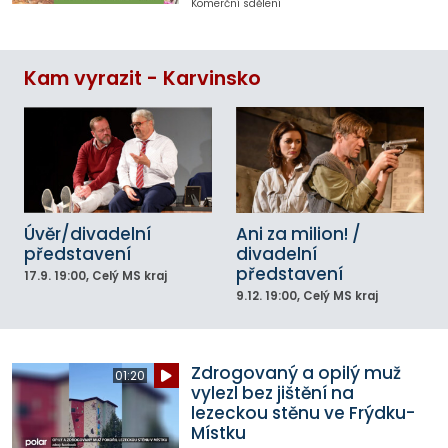
Komerční sdělení
Kam vyrazit - Karvinsko
Úvěr/divadelní
Ani za milion! /
představení
divadelní
představení
17.9.
19:00
, Celý MS kraj
9.12.
19:00
, Celý MS kraj
Zdrogovaný a opilý muž
01:20
vylezl bez jištění na
lezeckou stěnu ve Frýdku-
Místku