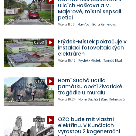
02:38
ulicích Haškova a M.
Majerové, místní sepsali
petici
Včera
11:56
|
Havířov
|
Bára Kelnerová
Frýdek-Místek pokračuje v
02:53
instalaci fotovoltaických
elektráren
Včera
15:43
|
Frýdek-Místek
|
Tomáš Tikal
Horní Suchá uctila
01:37
památku obětí Životické
tragédie u muralu
Včera
10:24
|
Horní Suchá
|
Bára Kelnerová
OZO bude mít vlastní
02:44
elektřinu. V Kunčicích
vyrostou 2 kogenerační