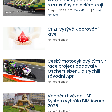
vozů. Sanitky budou
rozmístěny po celém kraji
5. srpna 2026
14:17
|
Celý MS kraj
|
Tomáš
Kořistka
ČPZP vyzývá k darování
krve
Komerční sdělení
Český motocyklový tým SP
race project bodoval v
Oscherslebenu a zrychlil
závodní Aprilii
Komerční sdělení
Vánoční hvězda HSF
System vyhrála BIM Awards
2026
Komerční sdělení