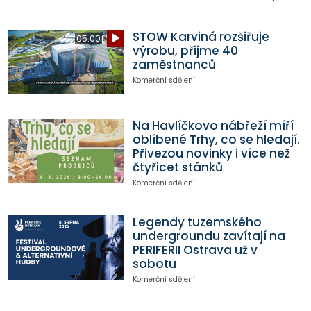
STOW Karviná rozšiřuje
05:00
výrobu, přijme 40
zaměstnanců
Komerční sdělení
Na Havlíčkovo nábřeží míří
oblíbené Trhy, co se hledají.
Přivezou novinky i více než
čtyřicet stánků
Komerční sdělení
Legendy tuzemského
undergroundu zavítají na
PERIFERII Ostrava už v
sobotu
Komerční sdělení