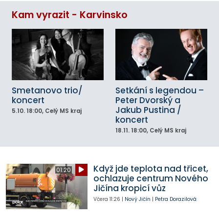
Kam vyrazit - Karvinsko
Smetanovo trio/
Setkání s legendou –
koncert
Peter Dvorský a
Jakub Pustina /
5.10.
18:00
, Celý MS kraj
koncert
18.11.
18:00
, Celý MS kraj
Když jde teplota nad třicet,
01:20
ochlazuje centrum Nového
Jičína kropicí vůz
Včera
11:26
|
Nový Jičín
|
Petra Dorazilová