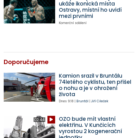
ukáže ikonická místa
Ostravy, místní ho uvidí
mezi prvními
Komerční sdělení
Doporučujeme
Kamion srazil v Bruntálu
74letého cyklistu, ten přišel
o nohu a je v ohrožení
života
Dnes
9:18
|
Bruntál
|
Jiří Cileček
OZO bude mít vlastní
02:44
elektřinu. V Kunčicích
vyrostou 2 kogenerační
jednotky