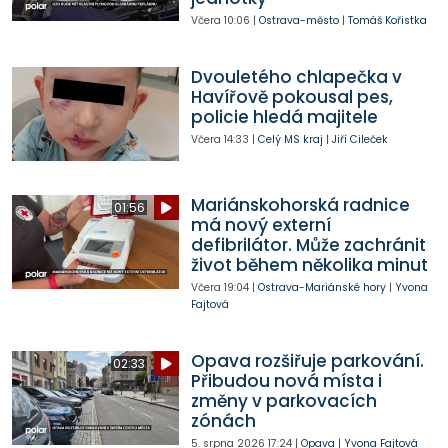
Včera
10:06
|
Ostrava-město
|
Tomáš Kořistka
Dvouletého chlapečka v
Havířově pokousal pes,
policie hledá majitele
Včera
14:33
|
Celý MS kraj
|
Jiří Cileček
Mariánskohorská radnice
01:56
má nový externí
defibrilátor. Může zachránit
život během několika minut
Včera
19:04
|
Ostrava-Mariánské hory
|
Yvona
Fajtová
Opava rozšiřuje parkování.
02:33
Přibudou nová místa i
změny v parkovacích
zónách
5. srpna 2026
17:24
|
Opava
|
Yvona Fajtová