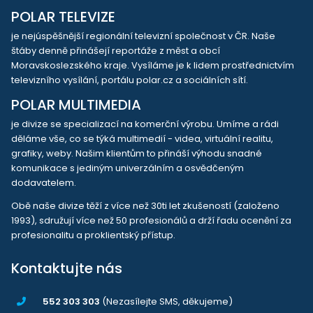
POLAR TELEVIZE
je nejúspěšnější regionální televizní společnost v ČR. Naše
štáby denně přinášejí reportáže z měst a obcí
Moravskoslezského kraje. Vysíláme je k lidem prostřednictvím
televizního vysílání, portálu polar.cz a sociálních sítí.
POLAR MULTIMEDIA
je divize se specializací na komerční výrobu. Umíme a rádi
děláme vše, co se týká multimedií - videa, virtuální realitu,
grafiky, weby. Našim klientům to přináší výhodu snadné
komunikace s jediným univerzálním a osvědčeným
dodavatelem.
Obě naše divize těží z více než 30ti let zkušeností (založeno
1993), sdružují více než 50 profesionálů a drží řadu ocenění za
profesionalitu a proklientský přístup.
Kontaktujte nás
552 303 303
(Nezasílejte SMS, děkujeme)