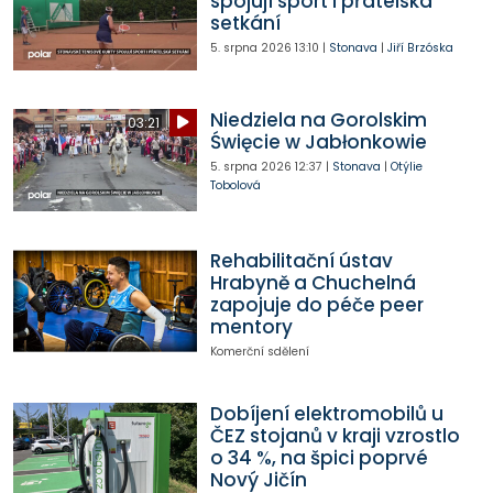
spojují sport i přátelská
setkání
5. srpna 2026
13:10
|
Stonava
|
Jiří Brzóska
Niedziela na Gorolskim
03:21
Święcie w Jabłonkowie
5. srpna 2026
12:37
|
Stonava
|
Otýlie
Tobolová
Rehabilitační ústav
Hrabyně a Chuchelná
zapojuje do péče peer
mentory
Komerční sdělení
Dobíjení elektromobilů u
ČEZ stojanů v kraji vzrostlo
o 34 %, na špici poprvé
Nový Jičín