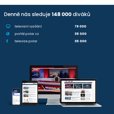
Denně nás sleduje
148 000
diváků
televizní vysílání
78 000
portál polar.cz
35 000
televize.polar
35 000