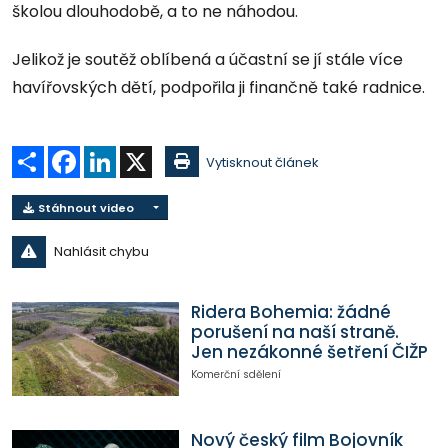
školou dlouhodobě, a to ne náhodou.
Jelikož je soutěž oblíbená a účastní se jí stále více
havířovských dětí, podpořila ji finančně také radnice.
Sdílet
Facebook
LinkedIn
X
Vytisknout článek
Stáhnout video
Nahlásit chybu
Ridera Bohemia: žádné
porušení na naší straně.
Jen nezákonné šetření ČIŽP
Komerční sdělení
Nový český film Bojovník