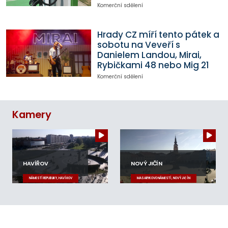
Komerční sdělení
Hrady CZ míří tento pátek a
sobotu na Veveří s
Danielem Landou, Mirai,
Rybičkami 48 nebo Mig 21
Komerční sdělení
Kamery
HAVÍŘOV
NOVÝ JIČÍN
NÁMĚSTÍ REPUBLIKY, HAVÍŘOV
MASARYKOVO NÁMĚSTÍ, NOVÝ JIČÍN