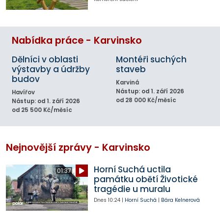
Nabídka práce - Karvinsko
Dělníci v oblasti
Montéři suchých
výstavby a údržby
staveb
budov
Karviná
Nástup: od 1. září 2026
Havířov
od 28 000 Kč/měsíc
Nástup: od 1. září 2026
od 25 500 Kč/měsíc
Nejnovější zprávy - Karvinsko
Horní Suchá uctila
01:37
památku obětí Životické
tragédie u muralu
Dnes
10:24
|
Horní Suchá
|
Bára Kelnerová