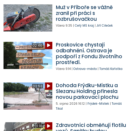
Muž v Příboře se vážně
zranil při práci s
rozbrušovačkou
Včera
9:35
|
Celý MS kraj
|
Jiří Cileček
Proskovice chystají
02:46
odbahnění. Ostrava je
podpoří z Fondu životního
prostředí.
Včera
9:14
|
Ostrava-město
|
Tomáš Kořistka
Dohoda Frýdku-Místku a
02:53
Slezanu Holding přinesla
novou parkovací plochu
5. srpna 2026
16:12
|
Frýdek-Místek
|
Tomáš
Tikal
Zdravotníci obměňují flotilu
01:18