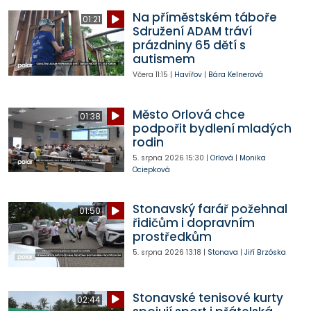
Na příměstském táboře
01:21
Sdružení ADAM tráví
prázdniny 65 dětí s
autismem
Včera
11:15
|
Havířov
|
Bára Kelnerová
Město Orlová chce
01:38
podpořit bydlení mladých
rodin
5. srpna 2026
15:30
|
Orlová
|
Monika
Ociepková
Stonavský farář požehnal
01:50
řidičům i dopravním
prostředkům
5. srpna 2026
13:18
|
Stonava
|
Jiří Brzóska
Stonavské tenisové kurty
02:44