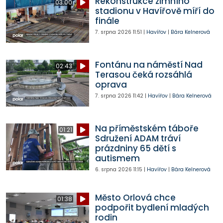
Rekonstrukce zimního
03:00
stadionu v Havířově míří do
finále
7. srpna 2026
11:51
|
Havířov
|
Bára Kelnerová
Fontánu na náměstí Nad
02:43
Terasou čeká rozsáhlá
oprava
7. srpna 2026
11:42
|
Havířov
|
Bára Kelnerová
Na příměstském táboře
01:21
Sdružení ADAM tráví
prázdniny 65 dětí s
autismem
6. srpna 2026
11:15
|
Havířov
|
Bára Kelnerová
Město Orlová chce
01:38
podpořit bydlení mladých
rodin