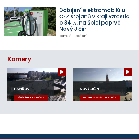
Dobíjení elektromobilů u
ČEZ stojanů v kraji vzrostlo
o 34 %, na špici poprvé
Nový Jičín
Komerční sdělení
Kamery
HAVÍŘOV
NOVÝ JIČÍN
NÁMĚSTÍ REPUBLIKY, HAVÍŘOV
MASARYKOVO NÁMĚSTÍ, NOVÝ JIČÍN