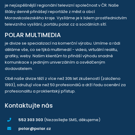
je nejúspěšnější regionální televizní společnost v ČR. Naše
štáby denně přinášejí reportáže z měst a obcí
Moravskoslezského kraje. Vysíláme je k lidem prostřednictvím
televizního vysílání, portálu polar.cz a sociálních sítí.
POLAR MULTIMEDIA
je divize se specializací na komerční výrobu. Umíme a rádi
děláme vše, co se týká multimedií - videa, virtuální realitu,
grafiky, weby. Našim klientům to přináší výhodu snadné
komunikace s jediným univerzálním a osvědčeným
dodavatelem.
Obě naše divize těží z více než 30ti let zkušeností (založeno
1993), sdružují více než 50 profesionálů a drží řadu ocenění za
profesionalitu a proklientský přístup.
Kontaktujte nás
552 303 303
(Nezasílejte SMS, děkujeme)
polar@polar.cz