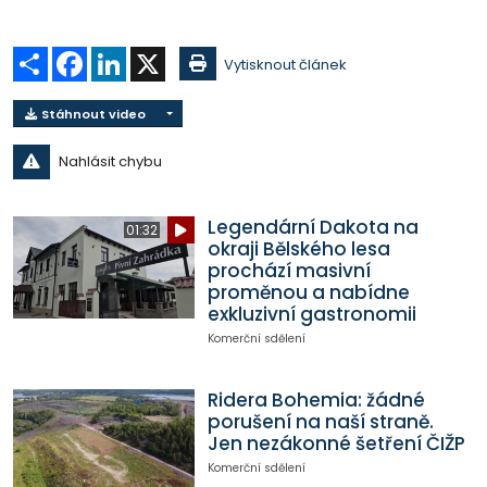
Sdílet
Facebook
LinkedIn
X
Vytisknout článek
Stáhnout video
Nahlásit chybu
Legendární Dakota na
01:32
okraji Bělského lesa
prochází masivní
proměnou a nabídne
exkluzivní gastronomii
Komerční sdělení
Ridera Bohemia: žádné
porušení na naší straně.
Jen nezákonné šetření ČIŽP
Komerční sdělení