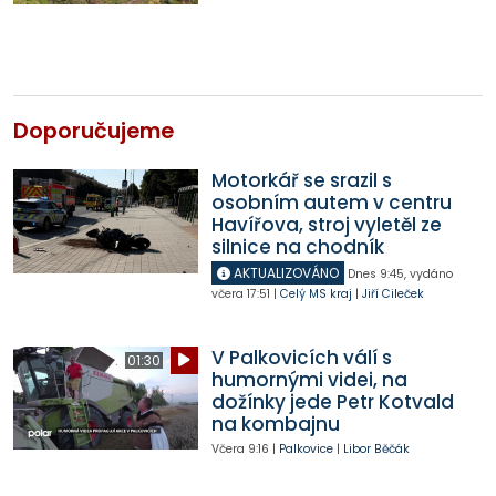
Doporučujeme
Motorkář se srazil s
osobním autem v centru
Havířova, stroj vyletěl ze
silnice na chodník
AKTUALIZOVÁNO
Dnes
9:45
,
vydáno
včera
17:51
|
Celý MS kraj
|
Jiří Cileček
V Palkovicích válí s
01:30
humornými videi, na
dožínky jede Petr Kotvald
na kombajnu
Včera
9:16
|
Palkovice
|
Libor Běčák