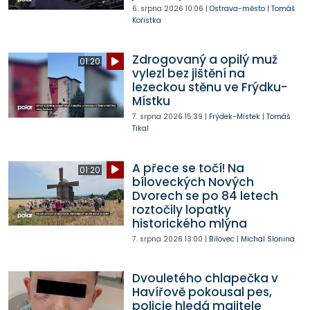
6. srpna 2026
10:06
|
Ostrava-město
|
Tomáš
Kořistka
Zdrogovaný a opilý muž
01:20
vylezl bez jištění na
lezeckou stěnu ve Frýdku-
Místku
7. srpna 2026
15:39
|
Frýdek-Místek
|
Tomáš
Tikal
A přece se točí! Na
01:20
bíloveckých Nových
Dvorech se po 84 letech
roztočily lopatky
historického mlýna
7. srpna 2026
13:00
|
Bílovec
|
Michal Slonina
Dvouletého chlapečka v
Havířově pokousal pes,
policie hledá majitele