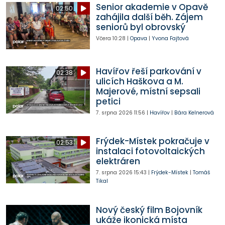
Senior akademie v Opavě
02:50
zahájila další běh. Zájem
seniorů byl obrovský
Včera
10:28
|
Opava
|
Yvona Fajtová
Havířov řeší parkování v
02:38
ulicích Haškova a M.
Majerové, místní sepsali
petici
7. srpna 2026
11:56
|
Havířov
|
Bára Kelnerová
Frýdek-Místek pokračuje v
02:53
instalaci fotovoltaických
elektráren
7. srpna 2026
15:43
|
Frýdek-Místek
|
Tomáš
Tikal
Nový český film Bojovník
ukáže ikonická místa