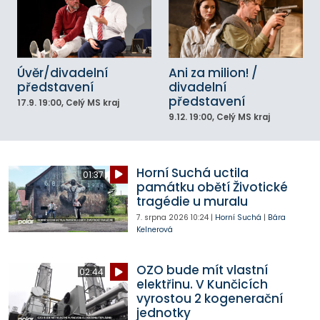
Úvěr/divadelní
Ani za milion! /
představení
divadelní
představení
17.9.
19:00
, Celý MS kraj
9.12.
19:00
, Celý MS kraj
Horní Suchá uctila
01:37
památku obětí Životické
tragédie u muralu
7. srpna 2026
10:24
|
Horní Suchá
|
Bára
Kelnerová
OZO bude mít vlastní
02:44
elektřinu. V Kunčicích
vyrostou 2 kogenerační
jednotky