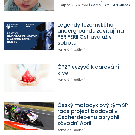
6. srpna 2026
14:33
|
Celý MS kraj
|
Jiří Cileček
Legendy tuzemského
undergroundu zavítají na
PERIFERII Ostrava už v
sobotu
Komerční sdělení
ČPZP vyzývá k darování
krve
Komerční sdělení
Český motocyklový tým SP
race project bodoval v
Oscherslebenu a zrychlil
závodní Aprilii
Komerční sdělení