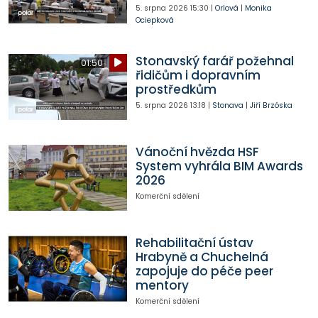
5. srpna 2026
15:30
|
Orlová
|
Monika
Ociepková
Stonavský farář požehnal
01:50
řidičům i dopravním
prostředkům
5. srpna 2026
13:18
|
Stonava
|
Jiří Brzóska
Vánoční hvězda HSF
System vyhrála BIM Awards
2026
Komerční sdělení
Rehabilitační ústav
Hrabyně a Chuchelná
zapojuje do péče peer
mentory
Komerční sdělení