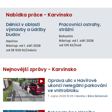
Nabídka práce - Karvinsko
Dělníci v oblasti
Pracovníci ostrahy,
výstavby a údržby
strážní
budov
Bohumín
Nástup: od 1. září 2026
Havířov
od 135 Kč/hod.
Nástup: od 1. září 2026
od 25 500 Kč/měsíc
Nejnovější zprávy - Karvinsko
Oprava ulic v Havířově
01:22
ukončí nelegální parkování
ve vnitrobloku
7. srpna 2026
15:08
|
Havířov
|
Bára Kelnerová