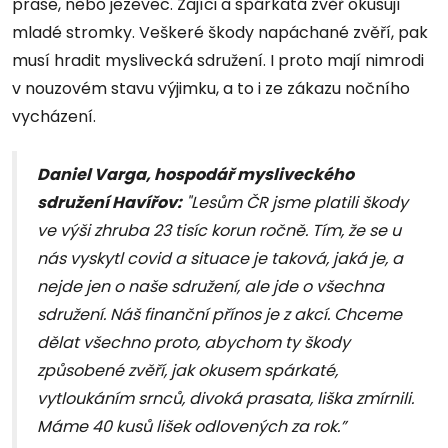
prase, nebo jezevec. Zajíci a spárkatá zvěř okusují
mladé stromky. Veškeré škody napáchané zvěří, pak
musí hradit myslivecká sdružení. I proto mají nimrodi
v nouzovém stavu výjimku, a to i ze zákazu nočního
vycházení.
Daniel Varga, hospodář mysliveckého
sdružení Havířov:
"Lesům ČR jsme platili škody
ve výši zhruba 23 tisíc korun ročně. Tím, že se u
nás vyskytl covid a situace je taková, jaká je, a
nejde jen o naše sdružení, ale jde o všechna
sdružení. Náš finanční přínos je z akcí. Chceme
dělat všechno proto, abychom ty škody
způsobené zvěří, jak okusem spárkaté,
vytloukáním srnců, divoká prasata, liška zmírnili.
Máme 40 kusů lišek odlovených za rok.”