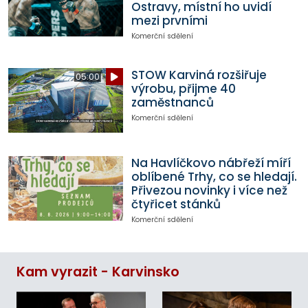
Ostravy, místní ho uvidí
mezi prvními
Komerční sdělení
STOW Karviná rozšiřuje
05:00
výrobu, přijme 40
zaměstnanců
Komerční sdělení
Na Havlíčkovo nábřeží míří
oblíbené Trhy, co se hledají.
Přivezou novinky i více než
čtyřicet stánků
Komerční sdělení
Kam vyrazit - Karvinsko