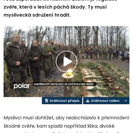
zvěře, která v lesích páchá škody. Ty musí
myslivecká sdružení hradit.
Přehrát
video
Stáhnout přepis
Stáhnout video
Myslivci musí dohlížet, aby nedocházelo k přemnožení
škodné zvěře, kam spadá například liška, divoké