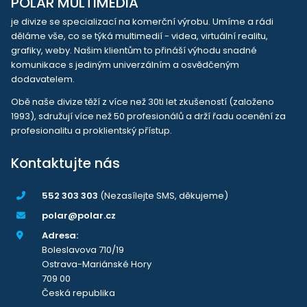
POLAR MULTIMEDIA
je divize se specializací na komerční výrobu. Umíme a rádi
děláme vše, co se týká multimedií - videa, virtuální realitu,
grafiky, weby. Našim klientům to přináší výhodu snadné
komunikace s jediným univerzálním a osvědčeným
dodavatelem.
Obě naše divize těží z více než 30ti let zkušeností (založeno
1993), sdružují více než 50 profesionálů a drží řadu ocenění za
profesionalitu a proklientský přístup.
Kontaktujte nás
552 303 303
(Nezasílejte SMS, děkujeme)
polar@polar.cz
Adresa:
Boleslavova 710/19
Ostrava-Mariánské Hory
709 00
Česká republika