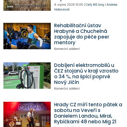
4. srpna 2026
10:05
|
Celý MS kraj
|
Andrea
Holeszová
Rehabilitační ústav
Hrabyně a Chuchelná
zapojuje do péče peer
mentory
Komerční sdělení
Dobíjení elektromobilů u
ČEZ stojanů v kraji vzrostlo
o 34 %, na špici poprvé
Nový Jičín
Komerční sdělení
Hrady CZ míří tento pátek a
sobotu na Veveří s
Danielem Landou, Mirai,
Rybičkami 48 nebo Mig 21