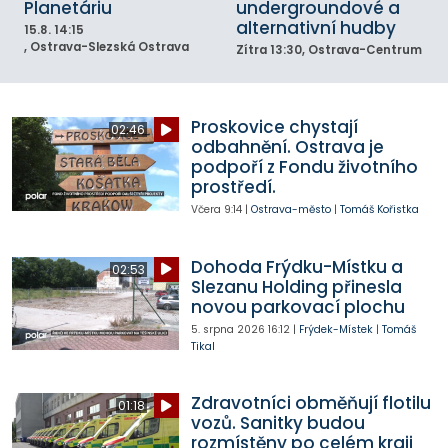
Planetáriu
undergroundové a
alternativní hudby
15.8.
14:15
, Ostrava-Slezská Ostrava
Zítra
13:30
, Ostrava-Centrum
Proskovice chystají
02:46
odbahnění. Ostrava je
podpoří z Fondu životního
prostředí.
Včera
9:14
|
Ostrava-město
|
Tomáš Kořistka
Dohoda Frýdku-Místku a
02:53
Slezanu Holding přinesla
novou parkovací plochu
5. srpna 2026
16:12
|
Frýdek-Místek
|
Tomáš
Tikal
Zdravotníci obměňují flotilu
01:18
vozů. Sanitky budou
rozmístěny po celém kraji