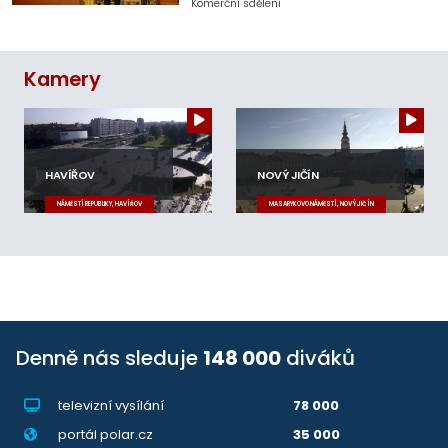
Komerční sdělení
Kamery
HAVÍŘOV
NOVÝ JIČÍN
NÁMĚSTÍ REPUBLIKY, HAVÍŘOV
MASARYKOVO NÁMĚSTÍ, NOVÝ JIČÍN
Denně nás sleduje
148 000
diváků
televizní vysílání
78 000
portál polar.cz
35 000