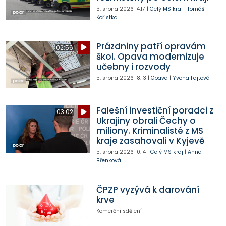
5. srpna 2026
14:17
|
Celý MS kraj
|
Tomáš
Kořistka
Prázdniny patří opravám
02:56
škol. Opava modernizuje
učebny i rozvody
5. srpna 2026
18:13
|
Opava
|
Yvona Fajtová
Falešní investiční poradci z
03:02
Ukrajiny obrali Čechy o
miliony. Kriminalisté z MS
kraje zasahovali v Kyjevě
5. srpna 2026
10:14
|
Celý MS kraj
|
Anna
Břenková
ČPZP vyzývá k darování
krve
Komerční sdělení