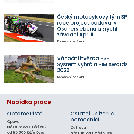
Český motocyklový tým SP
race project bodoval v
Oscherslebenu a zrychlil
závodní Aprilii
Komerční sdělení
Vánoční hvězda HSF
System vyhrála BIM Awards
2026
Komerční sdělení
Nabídka práce
Optometristé
Ostatní uklízeči a
pomocníci
Opava
Nástup: od 1. září 2026
Ostrava
od 50 000 Kč/měsíc
Nástup: od 1. září 2026