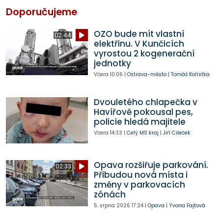
Doporučujeme
OZO bude mít vlastní
02:44
elektřinu. V Kunčicích
vyrostou 2 kogenerační
jednotky
Včera
10:06
|
Ostrava-město
|
Tomáš Kořistka
Dvouletého chlapečka v
Havířově pokousal pes,
policie hledá majitele
Včera
14:33
|
Celý MS kraj
|
Jiří Cileček
Opava rozšiřuje parkování.
02:33
Přibudou nová místa i
změny v parkovacích
zónách
5. srpna 2026
17:24
|
Opava
|
Yvona Fajtová