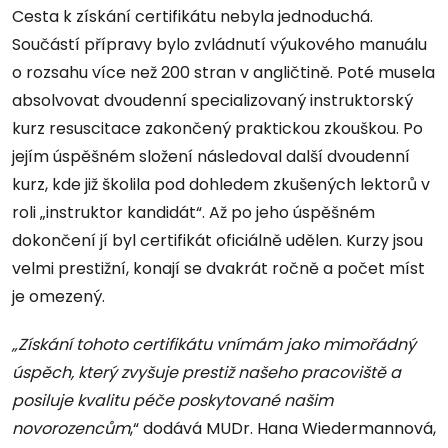
Cesta k získání certifikátu nebyla jednoduchá.
Součástí přípravy bylo zvládnutí výukového manuálu
o rozsahu více než 200 stran v angličtině. Poté musela
absolvovat dvoudenní specializovaný instruktorský
kurz resuscitace zakončený praktickou zkouškou. Po
jejím úspěšném složení následoval další dvoudenní
kurz, kde již školila pod dohledem zkušených lektorů v
roli „instruktor kandidát“. Až po jeho úspěšném
dokončení jí byl certifikát oficiálně udělen. Kurzy jsou
velmi prestižní, konají se dvakrát ročně a počet míst
je omezený.
„Získání tohoto certifikátu vnímám jako mimořádný
úspěch, který zvyšuje prestiž našeho pracoviště a
posiluje kvalitu péče poskytované našim
novorozencům
,“ dodává MUDr. Hana Wiedermannová,