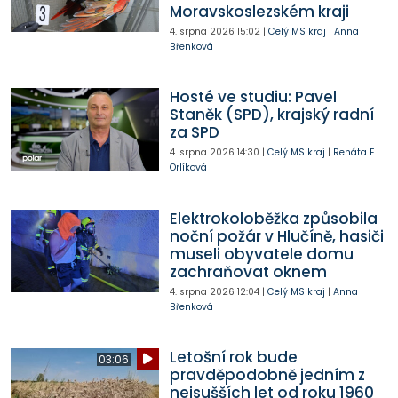
Moravskoslezském kraji
4. srpna 2026
15:02
|
Celý MS kraj
|
Anna
Břenková
Hosté ve studiu: Pavel
Staněk (SPD), krajský radní
za SPD
4. srpna 2026
14:30
|
Celý MS kraj
|
Renáta E.
Orlíková
Elektrokoloběžka způsobila
noční požár v Hlučíně, hasiči
museli obyvatele domu
zachraňovat oknem
4. srpna 2026
12:04
|
Celý MS kraj
|
Anna
Břenková
Letošní rok bude
03:06
pravděpodobně jedním z
nejsušších let od roku 1960