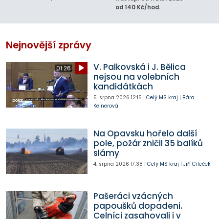
od 140 Kč/hod.
Nejnovější zprávy
V. Palkovská i J. Bělica
01:26
nejsou na volebních
kandidátkách
5. srpna 2026
12:15
|
Celý MS kraj
|
Bára
Kelnerová
Na Opavsku hořelo další
pole, požár zničil 35 balíků
slámy
4. srpna 2026
17:38
|
Celý MS kraj
|
Jiří Cileček
Pašeráci vzácných
papoušků dopadeni.
Celníci zasahovali i v