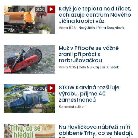
Když jde teplota nad třicet,
01:20
ochlazuje centrum Nového
Jičína kropicí vůz
Včera
11:26
|
Nový Jičín
|
Petra Dorazilová
Muž v Příboře se vážně
zranil při práci s
rozbrušovačkou
Včera
9:35
|
Celý MS kraj
|
Jiří Cileček
STOW Karviná rozšiřuje
05:00
výrobu, přijme 40
zaměstnanců
Komerční sdělení
Na Havlíčkovo nábřeží míří
oblíbené Trhy, co se hledají.