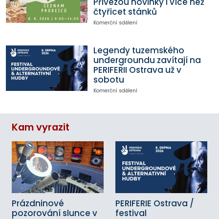
Přivezou novinky i více než
čtyřicet stánků
Komerční sdělení
Legendy tuzemského
undergroundu zavítají na
PERIFERII Ostrava už v
sobotu
Komerční sdělení
Kam vyrazit
Prázdninové
PERIFERIE Ostrava /
pozorování slunce v
festival