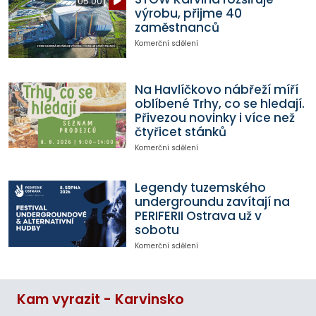
05:00
výrobu, přijme 40
zaměstnanců
Komerční sdělení
Na Havlíčkovo nábřeží míří
oblíbené Trhy, co se hledají.
Přivezou novinky i více než
čtyřicet stánků
Komerční sdělení
Legendy tuzemského
undergroundu zavítají na
PERIFERII Ostrava už v
sobotu
Komerční sdělení
Kam vyrazit - Karvinsko