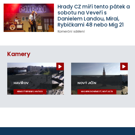
Hrady CZ míří tento pátek a
sobotu na Veveří s
Danielem Landou, Mirai,
Rybičkami 48 nebo Mig 21
Komerční sdělení
Kamery
HAVÍŘOV
NOVÝ JIČÍN
NÁMĚSTÍ REPUBLIKY, HAVÍŘOV
MASARYKOVO NÁMĚSTÍ, NOVÝ JIČÍN