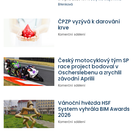
Břenková
ČPZP vyzývá k darování
krve
Komerční sdělení
Český motocyklový tým SP
race project bodoval v
Oscherslebenu a zrychlil
závodní Aprilii
Komerční sdělení
Vánoční hvězda HSF
System vyhrála BIM Awards
2026
Komerční sdělení