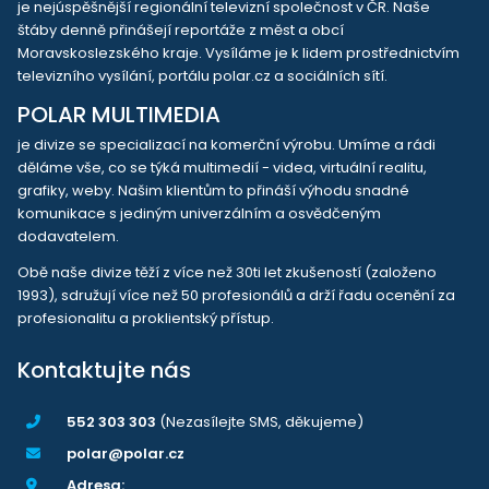
je nejúspěšnější regionální televizní společnost v ČR. Naše
štáby denně přinášejí reportáže z měst a obcí
Moravskoslezského kraje. Vysíláme je k lidem prostřednictvím
televizního vysílání, portálu polar.cz a sociálních sítí.
POLAR MULTIMEDIA
je divize se specializací na komerční výrobu. Umíme a rádi
děláme vše, co se týká multimedií - videa, virtuální realitu,
grafiky, weby. Našim klientům to přináší výhodu snadné
komunikace s jediným univerzálním a osvědčeným
dodavatelem.
Obě naše divize těží z více než 30ti let zkušeností (založeno
1993), sdružují více než 50 profesionálů a drží řadu ocenění za
profesionalitu a proklientský přístup.
Kontaktujte nás
552 303 303
(Nezasílejte SMS, děkujeme)
polar@polar.cz
Adresa: