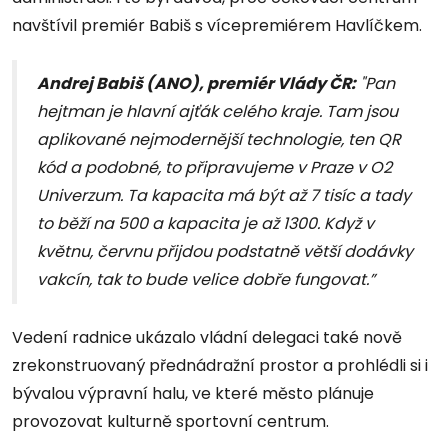
navštívil premiér Babiš s vícepremiérem Havlíčkem.
Andrej Babiš (ANO), premiér Vlády ČR:
"Pan
hejtman je hlavní ajťák celého kraje. Tam jsou
aplikované nejmodernější technologie, ten QR
kód a podobné, to připravujeme v Praze v O2
Univerzum. Ta kapacita má být až 7 tisíc a tady
to běží na 500 a kapacita je až 1300. Když v
květnu, červnu přijdou podstatně větší dodávky
vakcín, tak to bude velice dobře fungovat.”
Vedení radnice ukázalo vládní delegaci také nově
zrekonstruovaný přednádražní prostor a prohlédli si i
bývalou výpravní halu, ve které město plánuje
provozovat kulturně sportovní centrum.