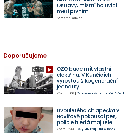
Ostravy, místní ho uvidí
mezi prvními
Komerční sdělení
Doporučujeme
OZO bude mít vlastní
02:44
elektřinu. V Kunčicích
vyrostou 2 kogenerační
jednotky
Včera
10:06
|
Ostrava-město
|
Tomáš Kořistka
Dvouletého chlapečka v
Havířově pokousal pes,
policie hledá majitele
Včera
14:33
|
Celý MS kraj
|
Jiří Cileček