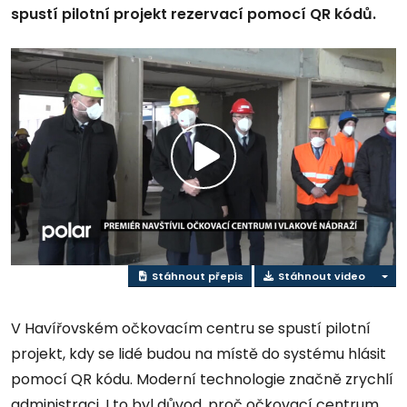
spustí pilotní projekt rezervací pomocí QR kódů.
Přehrát
video
Stáhnout přepis
Stáhnout video
V Havířovském očkovacím centru se spustí pilotní
projekt, kdy se lidé budou na místě do systému hlásit
pomocí QR kódu. Moderní technologie značně zrychlí
administraci. I to byl důvod, proč očkovací centrum