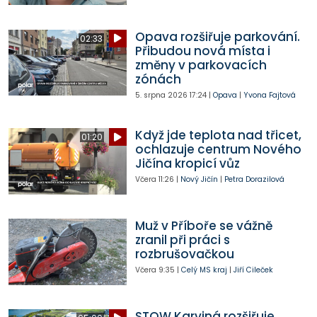
Opava rozšiřuje parkování.
02:33
Přibudou nová místa i
změny v parkovacích
zónách
5. srpna 2026
17:24
|
Opava
|
Yvona Fajtová
Když jde teplota nad třicet,
01:20
ochlazuje centrum Nového
Jičína kropicí vůz
Včera
11:26
|
Nový Jičín
|
Petra Dorazilová
Muž v Příboře se vážně
zranil při práci s
rozbrušovačkou
Včera
9:35
|
Celý MS kraj
|
Jiří Cileček
STOW Karviná rozšiřuje