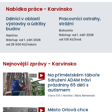
Nabídka práce - Karvinsko
Dělníci v oblasti
Pracovníci ostrahy,
výstavby a údržby
strážní
budov
Bohumín
Nástup: od 1. září 2026
Havířov
od 135 Kč/hod.
Nástup: od 1. září 2026
od 25 500 Kč/měsíc
Nejnovější zprávy - Karvinsko
Na příměstském táboře
01:21
Sdružení ADAM tráví
prázdniny 65 dětí s
autismem
Včera
11:15
|
Havířov
|
Bára Kelnerová
Město Orlová chce
01:38