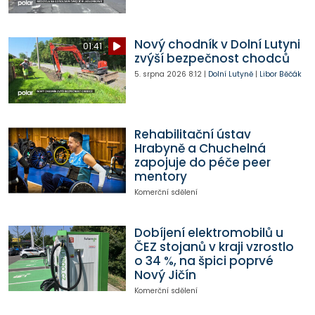
Nový chodník v Dolní Lutyni
01:41
zvýší bezpečnost chodců
5. srpna 2026
8:12
|
Dolní Lutyně
|
Libor Běčák
Rehabilitační ústav
Hrabyně a Chuchelná
zapojuje do péče peer
mentory
Komerční sdělení
Dobíjení elektromobilů u
ČEZ stojanů v kraji vzrostlo
o 34 %, na špici poprvé
Nový Jičín
Komerční sdělení