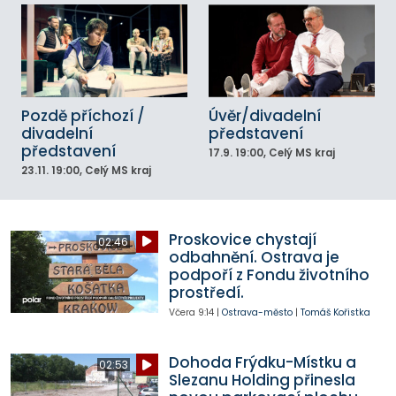
Pozdě příchozí /
Úvěr/divadelní
divadelní
představení
představení
17.9.
19:00
, Celý MS kraj
23.11.
19:00
, Celý MS kraj
Proskovice chystají
02:46
odbahnění. Ostrava je
podpoří z Fondu životního
prostředí.
Včera
9:14
|
Ostrava-město
|
Tomáš Kořistka
Dohoda Frýdku-Místku a
02:53
Slezanu Holding přinesla