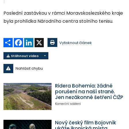
Poslední zastávkou v rámci Moravskoslezského kraje
byla prohlídka Národního centra stolního tenisu.
Sdílet
Facebook
LinkedIn
X
Vytisknout článek
Stáhnout video
Nahlásit chybu
Ridera Bohemia: žádné
porušení na naší straně.
Jen nezákonné šetření ČIŽP
Komerční sdělení
Nový český film Bojovník
ukáže ikonická místa