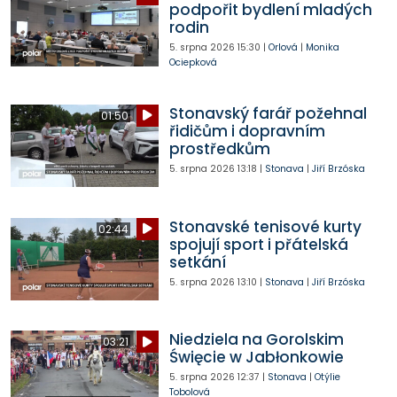
podpořit bydlení mladých
rodin
5. srpna 2026
15:30
|
Orlová
|
Monika
Ociepková
Stonavský farář požehnal
01:50
řidičům i dopravním
prostředkům
5. srpna 2026
13:18
|
Stonava
|
Jiří Brzóska
Stonavské tenisové kurty
02:44
spojují sport i přátelská
setkání
5. srpna 2026
13:10
|
Stonava
|
Jiří Brzóska
Niedziela na Gorolskim
03:21
Święcie w Jabłonkowie
5. srpna 2026
12:37
|
Stonava
|
Otýlie
Tobolová