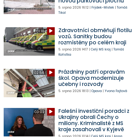
novou parkovací plochu
5. srpna 2026
16:12
|
Frýdek-Místek
|
Tomáš
Tikal
Zdravotníci obměňují flotilu
01:18
vozů. Sanitky budou
rozmístěny po celém kraji
5. srpna 2026
14:17
|
Celý MS kraj
|
Tomáš
Kořistka
Prázdniny patří opravám
02:56
škol. Opava modernizuje
učebny i rozvody
5. srpna 2026
18:13
|
Opava
|
Yvona Fajtová
Falešní investiční poradci z
03:02
Ukrajiny obrali Čechy o
miliony. Kriminalisté z MS
kraje zasahovali v Kyjevě
5. srpna 2026
10:14
|
Celý MS kraj
|
Anna