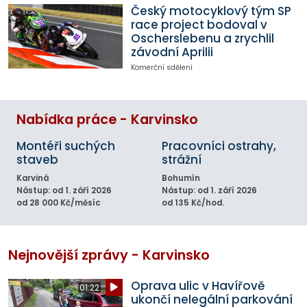
Český motocyklový tým SP
race project bodoval v
Oscherslebenu a zrychlil
závodní Aprilii
Komerční sdělení
Nabídka práce - Karvinsko
Montéři suchých
Pracovníci ostrahy,
staveb
strážní
Karviná
Bohumín
Nástup: od 1. září 2026
Nástup: od 1. září 2026
od 28 000 Kč/měsíc
od 135 Kč/hod.
Nejnovější zprávy - Karvinsko
Oprava ulic v Havířově
01:22
ukončí nelegální parkování