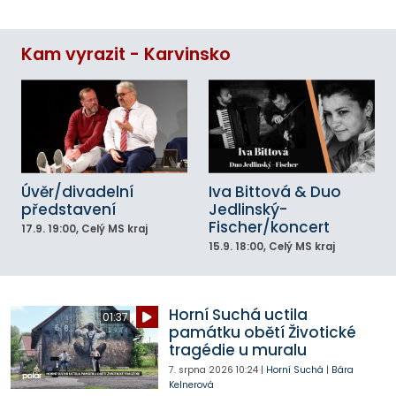
Kam vyrazit - Karvinsko
Úvěr/divadelní
Iva Bittová & Duo
představení
Jedlinský-
Fischer/koncert
17.9.
19:00
, Celý MS kraj
15.9.
18:00
, Celý MS kraj
Horní Suchá uctila
01:37
památku obětí Životické
tragédie u muralu
7. srpna 2026
10:24
|
Horní Suchá
|
Bára
Kelnerová