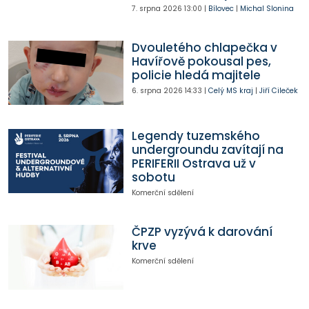
7. srpna 2026
13:00
|
Bílovec
|
Michal Slonina
Dvouletého chlapečka v
Havířově pokousal pes,
policie hledá majitele
6. srpna 2026
14:33
|
Celý MS kraj
|
Jiří Cileček
Legendy tuzemského
undergroundu zavítají na
PERIFERII Ostrava už v
sobotu
Komerční sdělení
ČPZP vyzývá k darování
krve
Komerční sdělení