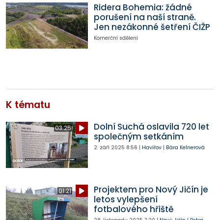
Ridera Bohemia: žádné
porušení na naší straně.
Jen nezákonné šetření ČIŽP
Komerční sdělení
K tématu
Dolní Suchá oslavila 720 let
03:25
společným setkáním
2. září 2025
8:56
|
Havířov
|
Bára Kelnerová
Projektem pro Nový Jičín je
01:21
letos vylepšení
fotbalového hřiště