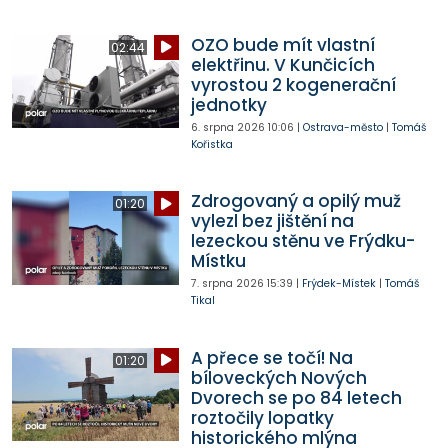
OZO bude mít vlastní
02:44
elektřinu. V Kunčicích
vyrostou 2 kogenerační
jednotky
6. srpna 2026
10:06
|
Ostrava-město
|
Tomáš
Kořistka
Zdrogovaný a opilý muž
01:20
vylezl bez jištění na
lezeckou stěnu ve Frýdku-
Místku
7. srpna 2026
15:39
|
Frýdek-Místek
|
Tomáš
Tikal
A přece se točí! Na
01:20
bíloveckých Nových
Dvorech se po 84 letech
roztočily lopatky
historického mlýna