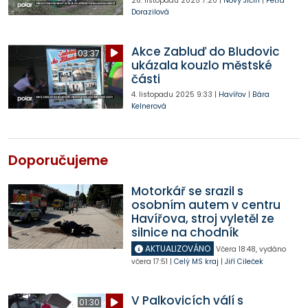
28. listopadu 2025
7:20
|
Nový Jičín
|
Petra
Dorazilová
Akce Zabluď do Bludovic
03:37
ukázala kouzlo městské
části
4. listopadu 2025
9:33
|
Havířov
|
Bára
Kelnerová
Doporučujeme
Motorkář se srazil s
osobním autem v centru
Havířova, stroj vyletěl ze
silnice na chodník
AKTUALIZOVÁNO
Včera
18:48
,
vydáno
včera
17:51
|
Celý MS kraj
|
Jiří Cileček
V Palkovicích válí s
01:30