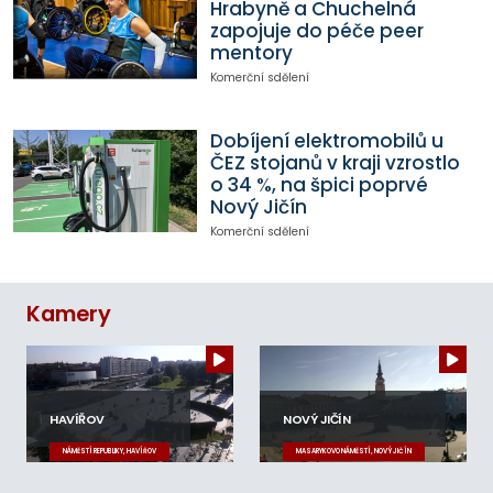
Hrabyně a Chuchelná
zapojuje do péče peer
mentory
Komerční sdělení
Dobíjení elektromobilů u
ČEZ stojanů v kraji vzrostlo
o 34 %, na špici poprvé
Nový Jičín
Komerční sdělení
Kamery
HAVÍŘOV
NOVÝ JIČÍN
NÁMĚSTÍ REPUBLIKY, HAVÍŘOV
MASARYKOVO NÁMĚSTÍ, NOVÝ JIČÍN