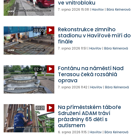
ve vnitrobloku
7. srpna 2026
15:08
|
Havířov
|
Bára Kelnerová
Rekonstrukce zimního
03:00
stadionu v Havířově míří do
finále
7. srpna 2026
11:51
|
Havířov
|
Bára Kelnerová
Fontánu na náměstí Nad
02:43
Terasou čeká rozsáhlá
oprava
7. srpna 2026
11:42
|
Havířov
|
Bára Kelnerová
Na příměstském táboře
01:21
Sdružení ADAM tráví
prázdniny 65 dětí s
autismem
6. srpna 2026
11:15
|
Havířov
|
Bára Kelnerová