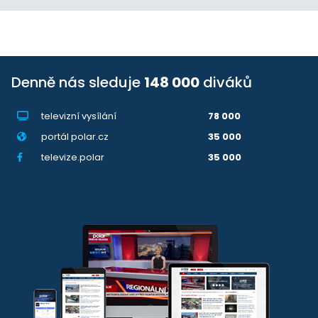
Denně nás sleduje
148 000
diváků
televizní vysílání
78 000
portál polar.cz
35 000
televize.polar
35 000