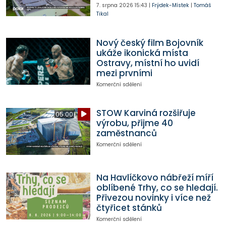
7. srpna 2026
15:43
|
Frýdek-Místek
|
Tomáš
Tikal
Nový český film Bojovník
ukáže ikonická místa
Ostravy, místní ho uvidí
mezi prvními
Komerční sdělení
STOW Karviná rozšiřuje
05:00
výrobu, přijme 40
zaměstnanců
Komerční sdělení
Na Havlíčkovo nábřeží míří
oblíbené Trhy, co se hledají.
Přivezou novinky i více než
čtyřicet stánků
Komerční sdělení