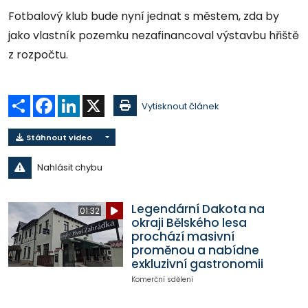
Fotbalový klub bude nyní jednat s městem, zda by
jako vlastník pozemku nezafinancoval výstavbu hřiště
z rozpočtu.
Sdílet
Facebook
LinkedIn
X
Vytisknout článek
Stáhnout video
Nahlásit chybu
Legendární Dakota na
01:32
okraji Bělského lesa
prochází masivní
proměnou a nabídne
exkluzivní gastronomii
Komerční sdělení