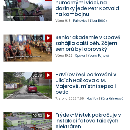
humornými videi, na
dožínky jede Petr Kotvald
na kombajnu
Včera
9:16
|
Palkovice
|
Libor Běčák
Senior akademie v Opavě
02:50
zahájila další běh. Zájem
seniorů byl obrovský
Včera
10:28
|
Opava
|
Yvona Fajtová
Havířov řeší parkování v
02:38
ulicích Haškova a M.
Majerové, místní sepsali
petici
7. srpna 2026
11:56
|
Havířov
|
Bára Kelnerová
Frýdek-Místek pokračuje v
02:53
instalaci fotovoltaických
elektráren