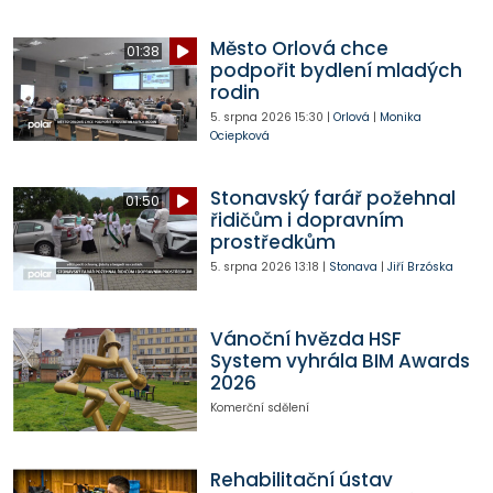
Město Orlová chce
01:38
podpořit bydlení mladých
rodin
5. srpna 2026
15:30
|
Orlová
|
Monika
Ociepková
Stonavský farář požehnal
01:50
řidičům i dopravním
prostředkům
5. srpna 2026
13:18
|
Stonava
|
Jiří Brzóska
Vánoční hvězda HSF
System vyhrála BIM Awards
2026
Komerční sdělení
Rehabilitační ústav