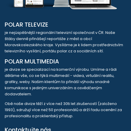
POLAR TELEVIZE
je nejúspěšnější regionální televizní společnost v ČR. Naše
štáby denně přinášejí reportáže z měst a obcí
Moravskoslezského kraje. Vysíláme je k lidem prostřednictvím
televizního vysílání, portálu polar.cz a sociálních sítí.
POLAR MULTIMEDIA
je divize se specializací na komerční výrobu. Umíme a rádi
děláme vše, co se týká multimedií - videa, virtuální realitu,
grafiky, weby. Našim klientům to přináší výhodu snadné
komunikace s jediným univerzálním a osvědčeným
dodavatelem.
Obě naše divize těží z více než 30ti let zkušeností (založeno
1993), sdružují více než 50 profesionálů a drží řadu ocenění za
profesionalitu a proklientský přístup.
Kontaktujte nás