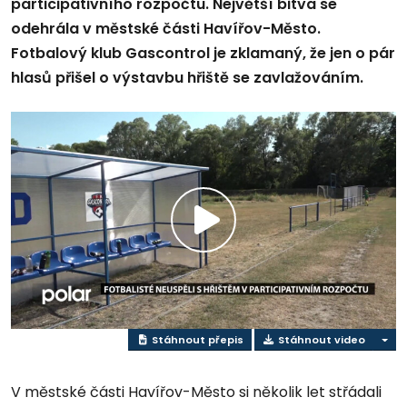
participativního rozpočtu. Největší bitva se
odehrála v městské části Havířov-Město.
Fotbalový klub Gascontrol je zklamaný, že jen o pár
hlasů přišel o výstavbu hřiště se zavlažováním.
Přehrát
video
Stáhnout přepis
Stáhnout video
V městské části Havířov-Město si několik let střádali