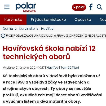
Karvinsko
Frýdeckomístecko
Opavsko
Nov
Domů
Karvinsko
Havířov
ÁSTUPCE PODAL ŽALOBU NA DVA LIDI A FIRMU Z OHROŽENÍ Z NEDBALOSTI
NA SLEZSKÉ HARTĚ PŘIBYLO SINIC, VODA MÁ HORŠÍ KVALITU, HYGIENI
NA BÍLOVECKÝCH NOVÝCH DVORECH SE PO 84 LETECH ROZTOČILY L
KARVINSKÉ MOŘE ZÍSKÁ NOVÉ GASTRO ZÁZEMÍ S VYHLÍDKOVOU TER
REKONSTRUKCE MATEŘSKÉ ŠKOLY V CHLEBIČOVĚ MÍŘÍ DO FINÁLE, VÍ
CYKLISTU (74) SRAZIL V BRUNTÁLU KAMION, JE V OHROŽENÍ ŽIVOTA,
POLICIE HLEDÁ PŘÍPADNÉ SVĚDKY, KTEŘÍ POMŮŽOU OBJASNIT PRŮ
MS KRAJ DOKONČIL OPRAVU SILNICE MEZI VRBNEM A HEŘMANOVICEM
SMVAK NABÍZÍ V DOBĚ SUCHA VODU OBCÍM A FIRMÁM, CISTERNY JE
F-M POKRAČUJE V INSTALACI FOTOVOLTAICKÝCH ELEKTRÁREN, REP
SENIOR AKADEMIE V OPAVĚ ZAHÁJILA DALŠÍ BĚH, REPORTÁŽ NA POL
PLANETÁRIUM V OSTRAVĚ CHYSTÁ POZOROVÁNÍ ČÁSTEČNÉHO ZATMĚ
OPRAVA ULIC V HAVÍŘOVĚ UKONČÍ NELEGÁLNÍ PARKOVÁNÍ VE VNI
V HAVÍŘOVĚ SE TĚŽCE ZRANIL MOTORKÁŘ PO SRÁŽCE S AUTEM, INF
TRAGICKÁ SRÁŽKA VLAKU S KAMIONEM V DOLNÍ LUTYNI Z LEDNA 
Havířovská škola nabízí 12
technických oborů
Vydáno 21. února 2024 10:17 |
Havířov
|
Tomáš Tikal
SŠ technických oborů v Havířově byla založena už
v roce 1958 a vzdělává žáky ve stavebních a
strojírenských oborech. Ty obory se neustále
profilují, aktuálně zde mají deset oborů vzdělávání
s výučním listem a dva maturitní obory.