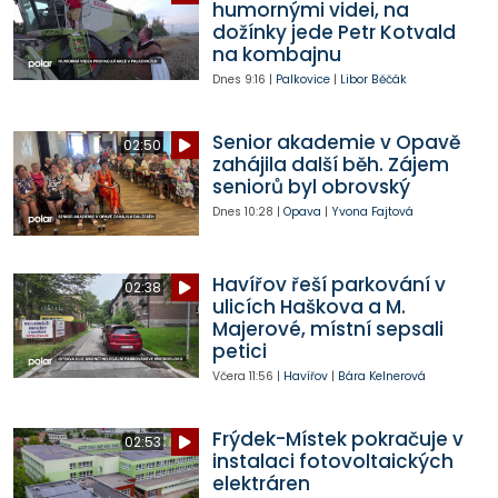
humornými videi, na
dožínky jede Petr Kotvald
na kombajnu
Dnes
9:16
|
Palkovice
|
Libor Běčák
Senior akademie v Opavě
02:50
zahájila další běh. Zájem
seniorů byl obrovský
Dnes
10:28
|
Opava
|
Yvona Fajtová
Havířov řeší parkování v
02:38
ulicích Haškova a M.
Majerové, místní sepsali
petici
Včera
11:56
|
Havířov
|
Bára Kelnerová
Frýdek-Místek pokračuje v
02:53
instalaci fotovoltaických
elektráren