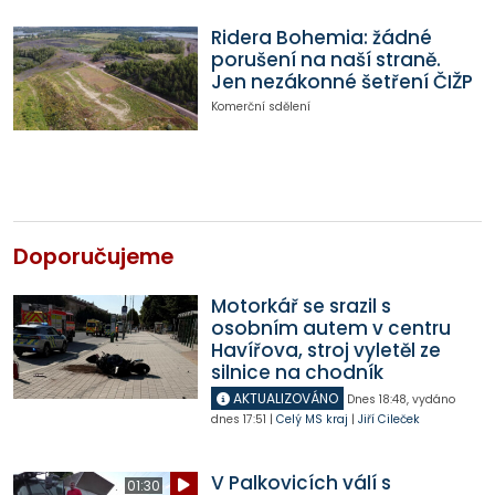
Ridera Bohemia: žádné
porušení na naší straně.
Jen nezákonné šetření ČIŽP
Komerční sdělení
Doporučujeme
Motorkář se srazil s
osobním autem v centru
Havířova, stroj vyletěl ze
silnice na chodník
AKTUALIZOVÁNO
Dnes
18:48
,
vydáno
dnes
17:51
|
Celý MS kraj
|
Jiří Cileček
V Palkovicích válí s
01:30