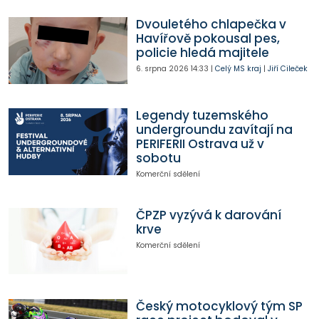
Dvouletého chlapečka v
Havířově pokousal pes,
policie hledá majitele
6. srpna 2026
14:33
|
Celý MS kraj
|
Jiří Cileček
Legendy tuzemského
undergroundu zavítají na
PERIFERII Ostrava už v
sobotu
Komerční sdělení
ČPZP vyzývá k darování
krve
Komerční sdělení
Český motocyklový tým SP