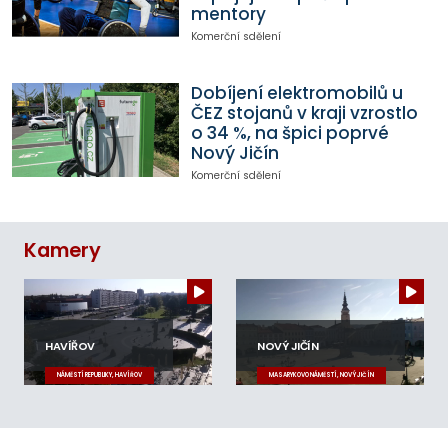
mentory
Komerční sdělení
Dobíjení elektromobilů u
ČEZ stojanů v kraji vzrostlo
o 34 %, na špici poprvé
Nový Jičín
Komerční sdělení
Kamery
HAVÍŘOV
NOVÝ JIČÍN
NÁMĚSTÍ REPUBLIKY, HAVÍŘOV
MASARYKOVO NÁMĚSTÍ, NOVÝ JIČÍN