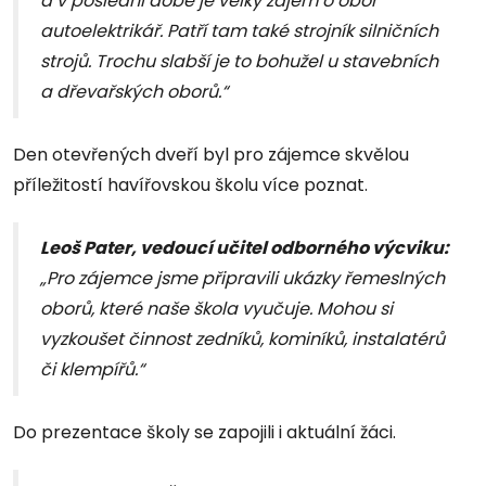
a v poslední době je velký zájem o obor
autoelektrikář. Patří tam také strojník silničních
strojů. Trochu slabší je to bohužel u stavebních
a dřevařských oborů.“
Den otevřených dveří byl pro zájemce skvělou
příležitostí havířovskou školu více poznat.
Leoš Pater, vedoucí učitel odborného výcviku:
„Pro zájemce jsme připravili ukázky řemeslných
oborů, které naše škola vyučuje. Mohou si
vyzkoušet činnost zedníků, kominíků, instalatérů
či klempířů.“
Do prezentace školy se zapojili i aktuální žáci.