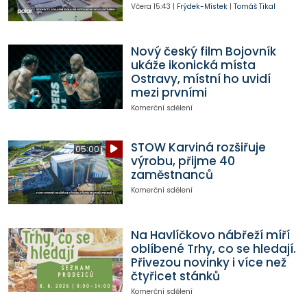
Včera
15:43
|
Frýdek-Místek
|
Tomáš Tikal
Nový český film Bojovník
ukáže ikonická místa
Ostravy, místní ho uvidí
mezi prvními
Komerční sdělení
STOW Karviná rozšiřuje
05:00
výrobu, přijme 40
zaměstnanců
Komerční sdělení
Na Havlíčkovo nábřeží míří
oblíbené Trhy, co se hledají.
Přivezou novinky i více než
čtyřicet stánků
Komerční sdělení