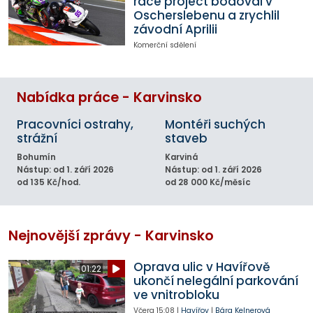
race project bodoval v
Oscherslebenu a zrychlil
závodní Aprilii
Komerční sdělení
Nabídka práce - Karvinsko
Pracovníci ostrahy,
Montéři suchých
strážní
staveb
Bohumín
Karviná
Nástup: od 1. září 2026
Nástup: od 1. září 2026
od 135 Kč/hod.
od 28 000 Kč/měsíc
Nejnovější zprávy - Karvinsko
Oprava ulic v Havířově
01:22
ukončí nelegální parkování
ve vnitrobloku
Včera
15:08
|
Havířov
|
Bára Kelnerová