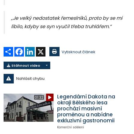
„Je velký nedostatek řemeslníků, proto by se mi
líbilo, kdyby se syn vyučil třeba truhlářem.“
Sdílet
Facebook
LinkedIn
X
Vytisknout článek
Stáhnout video
Nahlásit chybu
Legendární Dakota na
01:32
okraji Bělského lesa
prochází masivní
proměnou a nabídne
exkluzivní gastronomii
Komerční sdělení