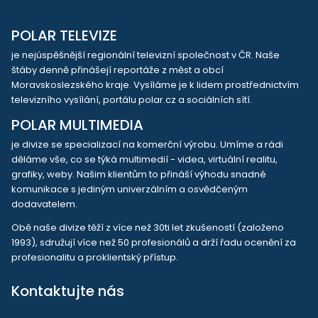
POLAR TELEVIZE
je nejúspěšnější regionální televizní společnost v ČR. Naše
štáby denně přinášejí reportáže z měst a obcí
Moravskoslezského kraje. Vysíláme je k lidem prostřednictvím
televizního vysílání, portálu polar.cz a sociálních sítí.
POLAR MULTIMEDIA
je divize se specializací na komerční výrobu. Umíme a rádi
děláme vše, co se týká multimedií - videa, virtuální realitu,
grafiky, weby. Našim klientům to přináší výhodu snadné
komunikace s jediným univerzálním a osvědčeným
dodavatelem.
Obě naše divize těží z více než 30ti let zkušeností (založeno
1993), sdružují více než 50 profesionálů a drží řadu ocenění za
profesionalitu a proklientský přístup.
Kontaktujte nás