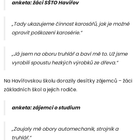
anketa: žáci SŠTO Havířov
„Tady ukazujeme činnost karosářů, jak je možné
opravit poškození karosérie.“
„Já jsem na oboru truhlář a baví mě to. Už jsme
vyrobili spoustu hezkých výrobků ze dřeva.“
Na Havířovskou školu dorazily desítky zájemců – žáci
základních škol a jejich rodiče.
anketa: zájemci o studium
„Zaujaly mě obory automechanik, strojník a
truhlář.“