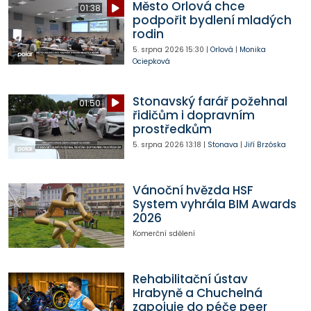
Město Orlová chce
01:38
podpořit bydlení mladých
rodin
5. srpna 2026
15:30
|
Orlová
|
Monika
Ociepková
Stonavský farář požehnal
01:50
řidičům i dopravním
prostředkům
5. srpna 2026
13:18
|
Stonava
|
Jiří Brzóska
Vánoční hvězda HSF
System vyhrála BIM Awards
2026
Komerční sdělení
Rehabilitační ústav
Hrabyně a Chuchelná
zapojuje do péče peer