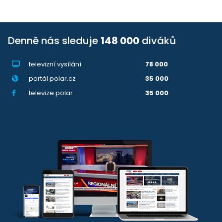
Denně nás sleduje
148 000
diváků
televizní vysílání
78 000
portál polar.cz
35 000
televize.polar
35 000