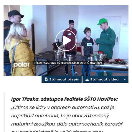
Přehrát
video
Stáhnout přepis
Stáhnout video
Igor Třaska, zástupce ředitele SŠTO Havířov:
„Cítíme se lídry v oborech automotivu, což je
například autotronik, to je obor zakončený
maturitní zkouškou, dále automechanik, karosář