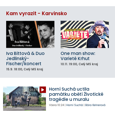
Kam vyrazit - Karvinsko
Iva Bittová & Duo
One man show:
Jedlinský-
Varieté Krhut
Fischer/koncert
10.11.
19:00
, Celý MS kraj
15.9.
18:00
, Celý MS kraj
Horní Suchá uctila
01:37
památku obětí Životické
tragédie u muralu
Včera
10:24
|
Horní Suchá
|
Bára Kelnerová