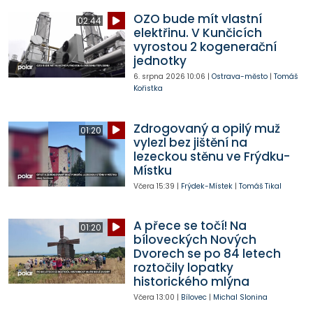
OZO bude mít vlastní
02:44
elektřinu. V Kunčicích
vyrostou 2 kogenerační
jednotky
6. srpna 2026
10:06
|
Ostrava-město
|
Tomáš
Kořistka
Zdrogovaný a opilý muž
01:20
vylezl bez jištění na
lezeckou stěnu ve Frýdku-
Místku
Včera
15:39
|
Frýdek-Místek
|
Tomáš Tikal
A přece se točí! Na
01:20
bíloveckých Nových
Dvorech se po 84 letech
roztočily lopatky
historického mlýna
Včera
13:00
|
Bílovec
|
Michal Slonina