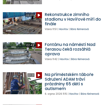
Rekonstrukce zimního
03:00
stadionu v Havířově míří do
finále
Včera
11:51
|
Havířov
|
Bára Kelnerová
Fontánu na náměstí Nad
02:43
Terasou čeká rozsáhlá
oprava
Včera
11:42
|
Havířov
|
Bára Kelnerová
Na příměstském táboře
01:21
Sdružení ADAM tráví
prázdniny 65 dětí s
autismem
6. srpna 2026
11:15
|
Havířov
|
Bára Kelnerová