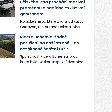
Bělského lesa prochází masivní
proměnou a nabídne exkluzivní
gastronomii
Ikonické místo, které zná snad každý
Ostravan, restaurace Dakota, píše
novou kapitolu. Silná mateřská
Ridera Bohemia: žádné
společnost Dang Investment Group
porušení na naší straně. Jen
s.r.o. investuje do projektu přes 50
nezákonné šetření ČIŽP
milionů korun. Cílem je přinést
Ostravě dva špičkové gastronomické
Společnost Ridera Bohemia, proti
koncepty, které v regionu dosud
které bylo Českou inspekcí životního
chyběly, luxusní středomořskou
prostředí (ČIŽP) čtyři roky vedeno
kuchyni a autentickou asijskou
vykonstruované řízení, při realizaci
gastronomii.
OVS na heřmanické haldě
postupovala v souladu se zákonem a
zadáním státního podniku DIAMO a v
této souvislosti nelze hovořit o
žádném odpadu. Ridera od počátku
označovala řízení ČIŽP za nezákonné
a domáhala se práva na spravedlivý