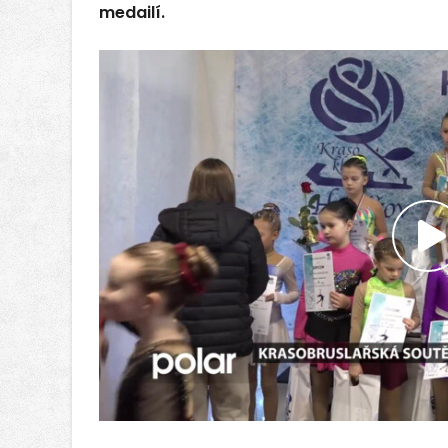
medailí.
P
v