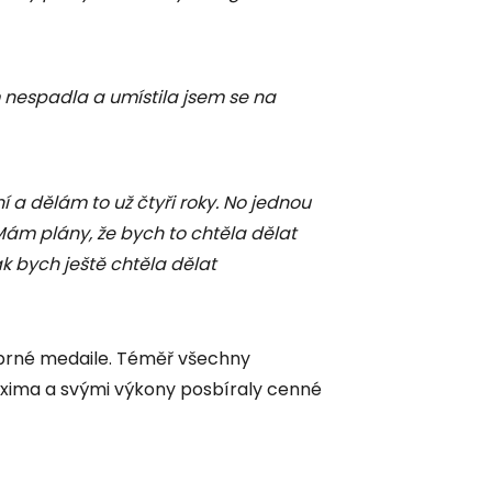
em nespadla a umístila jsem se na
í a dělám to už čtyři roky. No jednou
ám plány, že bych to chtěla dělat
 bych ještě chtěla dělat
říbrné medaile. Téměř všechny
axima a svými výkony posbíraly cenné