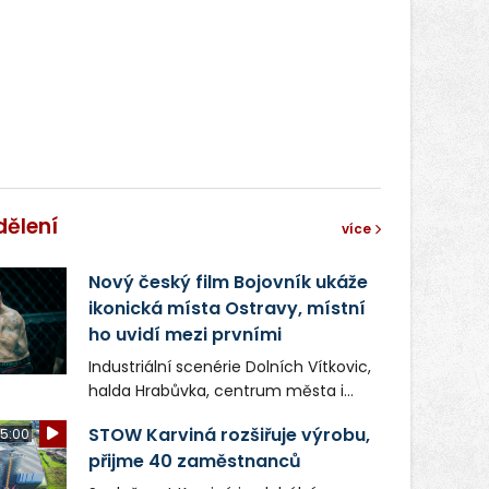
dělení
více
Nový český film Bojovník ukáže
ikonická místa Ostravy, místní
ho uvidí mezi prvními
Industriální scenérie Dolních Vítkovic,
halda Hrabůvka, centrum města i
další ikonická místa Ostravy se objeví
STOW Karviná rozšiřuje výrobu,
5:00
v novém filmu Bojovník, který vstoupí
přijme 40 zaměstnanců
do kin už 13. srpna. Režiséři Vojtěch
Frič a Tomáš Dianiška si