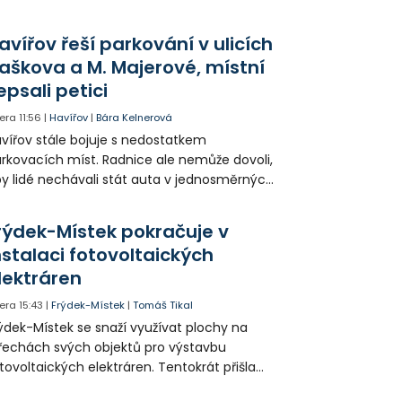
avířov řeší parkování v ulicích
aškova a M. Majerové, místní
epsali petici
era
11:56
|
Havířov
|
Bára Kelnerová
vířov stále bojuje s nedostatkem
rkovacích míst. Radnice ale nemůže dovoli,
y lidé nechávali stát auta v jednosměrných
icích, kde nezbývá místo pro průjezd IZS.
tuace se teď řeší v jednom vnitrobloku, kde
rýdek-Místek pokračuje v
 někteří obyvatelé rozhodli sepsat petici.
nstalaci fotovoltaických
lektráren
era
15:43
|
Frýdek-Místek
|
Tomáš Tikal
ýdek-Místek se snaží využívat plochy na
řechách svých objektů pro výstavbu
tovoltaických elektráren. Tentokrát přišla
da na 11. Základní školu ve Frýdku.