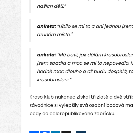
našich dětí.”
anketa:
“Líbilo se mi to a ani jednou js
druhém místě."
anketa:
“Mě baví, jak dělám krasobruslen
jsem spadla a moc se mi to nepovedlo. M
hodně moc dlouho a až budu dospělá, tak
krasobruslení.”
Kraso klub nakonec získal tři zlaté a dvě st
závodnice si vylepšily svá osobní bodová m
body do celorepublikového žebříčku.