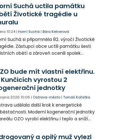
orní Suchá uctila památku
bětí Životické tragédie u
uralu
era
10:24
|
Horní Suchá
|
Bára Kelnerová
rní Suchá si připomněla 82. výročí Životické
agédie. Zástupci obce uctili památku šesti
stních obětí a zároveň ocenili spolek
votice Sobě za zpřístupnění informací o
agédii prostřednictvím QR kódů u
ZO bude mít vlastní elektřinu.
amátníků.
 Kunčicích vyrostou 2
ogenerační jednotky
 srpna 2026
10:06
|
Ostrava-město
|
Tomáš Kořistka
trava udělala další krok k energetické
běstačnosti. Moderní kogenerační jednotky
areálu OZO vyrobí elektřinu i teplo a sníží
klady i emise. Malou elektrárnu postaví
olia přímo v Kunčicích.
drogovaný a opilý muž vylezl