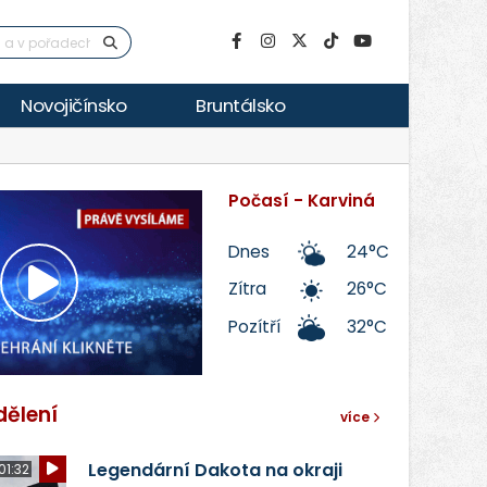
Novojičínsko
Bruntálsko
Počasí - Karviná
Dnes
24°C
Zítra
26°C
Přehrát
Pozítří
32°C
video
dělení
více
Legendární Dakota na okraji
01:32