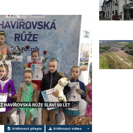
řehrát
ideo
Stáhnout přepis
Stáhnout video