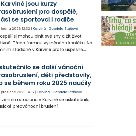
 Karviné jsou kurzy
rasobruslení pro dospělé,
lásí se sportovci i rodiče
. ledna 2026
12:32
|
Karviná
|
Gabriela Stašová
dospělí si mohou plnit své sny a žít život
tivně. Třeba formou vysněného koníčku. Na
mním stadioně v Karviné proto úspěšně
kračují kurzy krasobruslení pro dospělé,
eré dbají na základní průpravu, ale i
skutečnilo se další vánoční
kročilé formy.
rasobruslení, děti představily,
o se během roku 2025 naučily
. prosince 2025
14:16
|
Karviná
|
Gabriela Stašová
 zimním stadionu v Karviné se uskutečnilo
asické předvánoční bruslení.