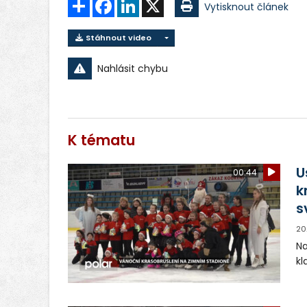
Sdílet
Facebook
LinkedIn
X
Vytisknout článek
Stáhnout video
Nahlásit chybu
K tématu
U
00:44
k
s
20
Na
kl