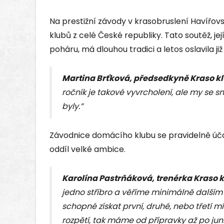
Na prestižní závody v krasobruslení Havířovs
klubů z celé České republiky. Tato soutěž, je
poháru, má dlouhou tradici a letos oslavila ji
Martina Brťková, předsedkyně Kraso kl
ročník je takové vyvrcholení, ale my se 
byly.”
Závodnice domácího klubu se pravidelně účas
oddíl velké ambice.
Karolína Pastrňáková, trenérka Kraso 
jedno stříbro a věříme minimálně dalším 
schopné získat první, druhé, nebo třetí 
rozpětí, tak máme od přípravky až po jun