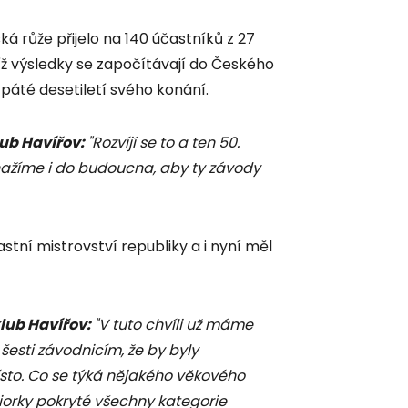
ká růže přijelo na 140 účastníků z 27
jíž výsledky se započítávají do Českého
ž páté desetiletí svého konání.
ub Havířov:
"Rozvíjí se to a ten 50.
snažíme i do budoucna, aby ty závody
tní mistrovství republiky a i nyní měl
klub Havířov:
"V tuto chvíli už máme
šesti závodnicím, že by byly
místo. Co se týká nějakého věkového
iorky pokryté všechny kategorie