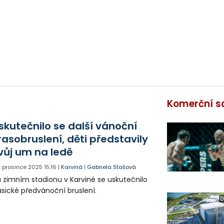
Komerční s
skutečnilo se další vánoční
rasobruslení, děti představily
vůj um na ledě
. prosince 2025
15:16
|
Karviná
|
Gabriela Stašová
 zimním stadionu v Karviné se uskutečnilo
asické předvánoční bruslení.
0