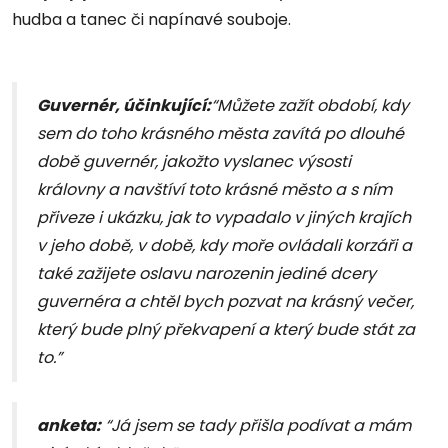
hudba a tanec či napínavé souboje.
Guvernér, účinkující:
“Můžete zažít období, kdy
sem do toho krásného města zavítá po dlouhé
době guvernér, jakožto vyslanec výsosti
královny a navštíví toto krásné město a s ním
přiveze i ukázku, jak to vypadalo v jiných krajích
v jeho době, v době, kdy moře ovládali korzáři a
také zažijete oslavu narozenin jediné dcery
guvernéra a chtěl bych pozvat na krásný večer,
který bude plný překvapení a který bude stát za
to.”
anketa:
“Já jsem se tady přišla podívat a mám