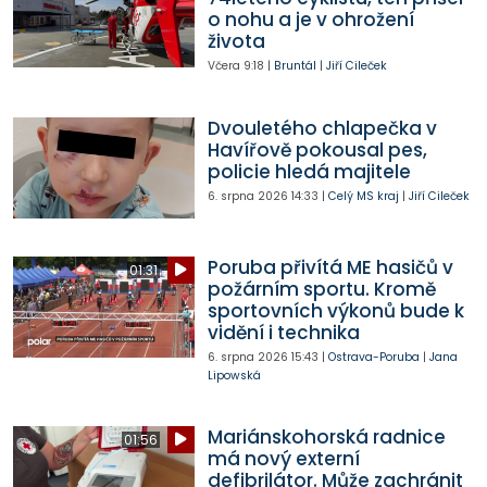
o nohu a je v ohrožení
života
Včera
9:18
|
Bruntál
|
Jiří Cileček
Dvouletého chlapečka v
Havířově pokousal pes,
policie hledá majitele
6. srpna 2026
14:33
|
Celý MS kraj
|
Jiří Cileček
Poruba přivítá ME hasičů v
01:31
požárním sportu. Kromě
sportovních výkonů bude k
vidění i technika
6. srpna 2026
15:43
|
Ostrava-Poruba
|
Jana
Lipowská
Mariánskohorská radnice
01:56
má nový externí
defibrilátor. Může zachránit