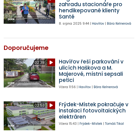
zahradu stacionáře pro
hendikepované klienty
Santé
8. srpna 2025
9:44
|
Havířov
|
Bára Kelnerová
Doporučujeme
Havířov řeší parkování v
02:38
ulicích Haškova a M.
Majerové, místní sepsali
petici
Včera
11:56
|
Havířov
|
Bára Kelnerová
Frýdek-Místek pokračuje v
02:53
instalaci fotovoltaických
elektráren
Včera
15:43
|
Frýdek-Místek
|
Tomáš Tikal