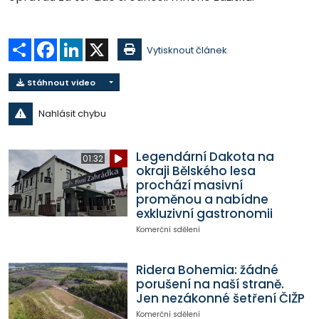
Sdílet
Facebook
LinkedIn
X
Vytisknout článek
Stáhnout video
Nahlásit chybu
Legendární Dakota na
01:32
okraji Bělského lesa
prochází masivní
proměnou a nabídne
exkluzivní gastronomii
Komerční sdělení
Ridera Bohemia: žádné
porušení na naší straně.
Jen nezákonné šetření ČIŽP
Komerční sdělení