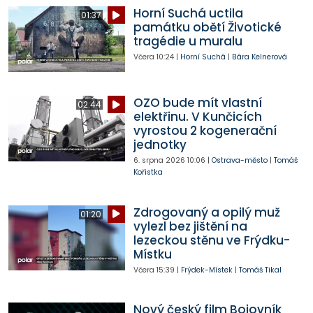
Horní Suchá uctila
01:37
památku obětí Životické
tragédie u muralu
Včera
10:24
|
Horní Suchá
|
Bára Kelnerová
OZO bude mít vlastní
02:44
elektřinu. V Kunčicích
vyrostou 2 kogenerační
jednotky
6. srpna 2026
10:06
|
Ostrava-město
|
Tomáš
Kořistka
Zdrogovaný a opilý muž
01:20
vylezl bez jištění na
lezeckou stěnu ve Frýdku-
Místku
Včera
15:39
|
Frýdek-Místek
|
Tomáš Tikal
Nový český film Bojovník