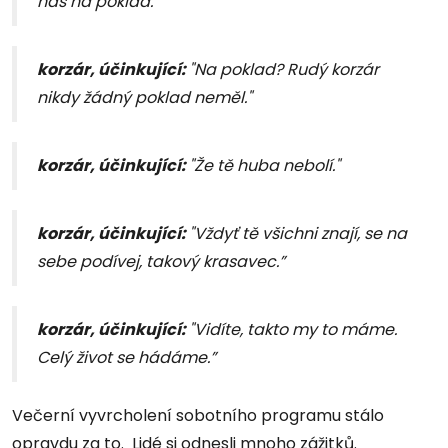
nás na poklad.”
korzár, účinkující:
"Na poklad? Rudý korzár
nikdy žádný poklad neměl."
korzár, účinkující:
"Že tě huba nebolí."
korzár, účinkující:
"Vždyť tě všichni znají, se na
sebe podívej, takový krasavec.”
korzár, účinkující:
"Vidíte, takto my to máme.
Celý život se hádáme.”
Večerní vyvrcholení sobotního programu stálo
opravdu za to. Lidé si odnesli mnoho zážitků.