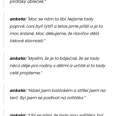
pirátský obleček.”
anketa:
"Moc se nám to libí. Nejsme tady
poprvé. Loni byli rytíři a letos jsme přišli a je to
moc krásné. Moc děkujeme, že Havířov dělá
takové slavnosti.”
anketa:
"Myslím, že je to báječné, že se tady
něco děje pro rodiny s dětmi a určitě si to tady
celé projdeme.”
anketa:
“Házel jsem balónkem a střílel jsem na
terč. Byl jsem se podívat na zvířátka.”
anketa:
“Líbí se nám, že tady jsou zvířátka, byl