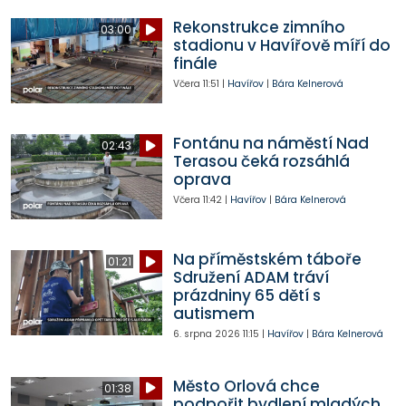
Rekonstrukce zimního
03:00
stadionu v Havířově míří do
finále
Včera
11:51
|
Havířov
|
Bára Kelnerová
Fontánu na náměstí Nad
02:43
Terasou čeká rozsáhlá
oprava
Včera
11:42
|
Havířov
|
Bára Kelnerová
Na příměstském táboře
01:21
Sdružení ADAM tráví
prázdniny 65 dětí s
autismem
6. srpna 2026
11:15
|
Havířov
|
Bára Kelnerová
Město Orlová chce
01:38
podpořit bydlení mladých