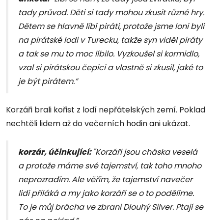
tady průvod. Děti si tady mohou zkusit různé hry.
Dětem se hlavně líbí piráti, protože jsme loni byli
na pirátské lodi v Turecku, takže syn viděl piráty
a tak se mu to moc líbilo. Vyzkoušel si kormidlo,
vzal si pirátskou čepici a vlastně si zkusil, jaké to
je být pirátem.”
Korzáři brali kořist z lodí nepřátelských zemí. Poklad
nechtěli lidem až do večerních hodin ani ukázat.
korzár, účinkující:
"Korzáři jsou cháska veselá
a protože máme své tajemství, tak toho mnoho
neprozradím. Ale věřím, že tajemství navečer
lidi přiláká a my jako korzáři se o to podělíme.
To je můj brácha ve zbrani Dlouhý Silver. Ptají se