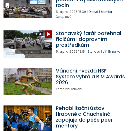
rodin
5. srpna 2026
15:30
|
Orlová
|
Monika
Ociepková
Stonavský farář požehnal
01:50
řidičům i dopravním
prostředkům
5. srpna 2026
13:18
|
Stonava
|
Jiří Brzóska
Vánoční hvězda HSF
System vyhrála BIM Awards
2026
Komerční sdělení
Rehabilitační ústav
Hrabyně a Chuchelná
zapojuje do péče peer
mentory