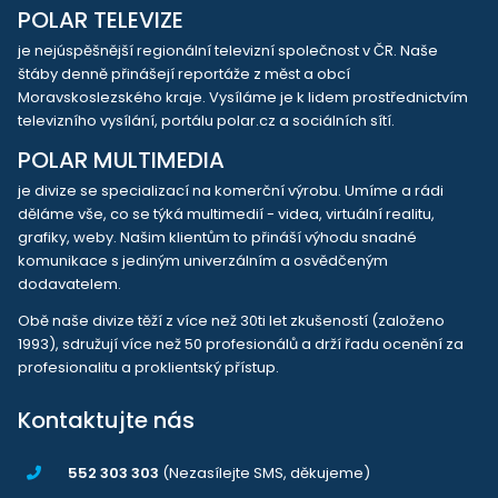
POLAR TELEVIZE
je nejúspěšnější regionální televizní společnost v ČR. Naše
štáby denně přinášejí reportáže z měst a obcí
Moravskoslezského kraje. Vysíláme je k lidem prostřednictvím
televizního vysílání, portálu polar.cz a sociálních sítí.
POLAR MULTIMEDIA
je divize se specializací na komerční výrobu. Umíme a rádi
děláme vše, co se týká multimedií - videa, virtuální realitu,
grafiky, weby. Našim klientům to přináší výhodu snadné
komunikace s jediným univerzálním a osvědčeným
dodavatelem.
Obě naše divize těží z více než 30ti let zkušeností (založeno
1993), sdružují více než 50 profesionálů a drží řadu ocenění za
profesionalitu a proklientský přístup.
Kontaktujte nás
552 303 303
(Nezasílejte SMS, děkujeme)