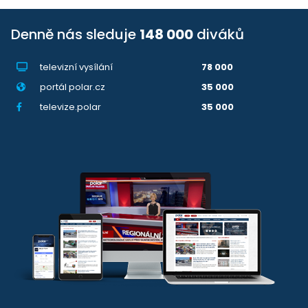
Denně nás sleduje
148 000
diváků
televizní vysílání
78 000
portál polar.cz
35 000
televize.polar
35 000