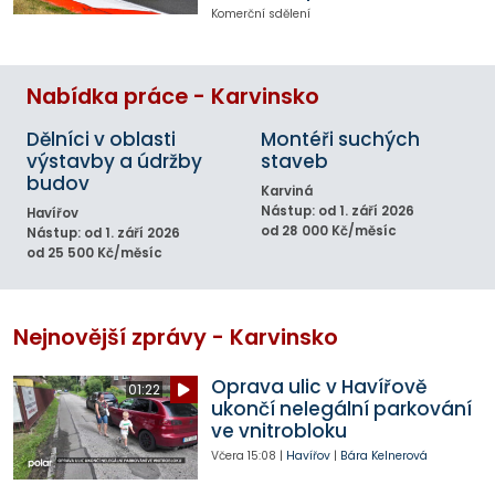
Komerční sdělení
Nabídka práce - Karvinsko
Dělníci v oblasti
Montéři suchých
výstavby a údržby
staveb
budov
Karviná
Nástup: od 1. září 2026
Havířov
od 28 000 Kč/měsíc
Nástup: od 1. září 2026
od 25 500 Kč/měsíc
Nejnovější zprávy - Karvinsko
Oprava ulic v Havířově
01:22
ukončí nelegální parkování
ve vnitrobloku
Včera
15:08
|
Havířov
|
Bára Kelnerová