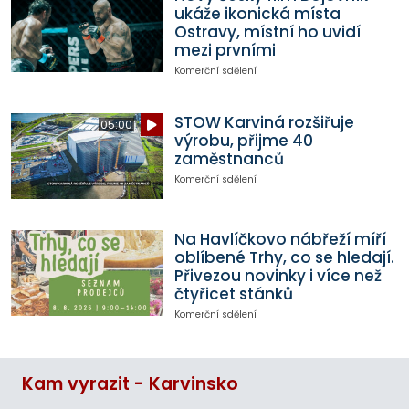
ukáže ikonická místa
Ostravy, místní ho uvidí
mezi prvními
Komerční sdělení
STOW Karviná rozšiřuje
05:00
výrobu, přijme 40
zaměstnanců
Komerční sdělení
Na Havlíčkovo nábřeží míří
oblíbené Trhy, co se hledají.
Přivezou novinky i více než
čtyřicet stánků
Komerční sdělení
Kam vyrazit - Karvinsko