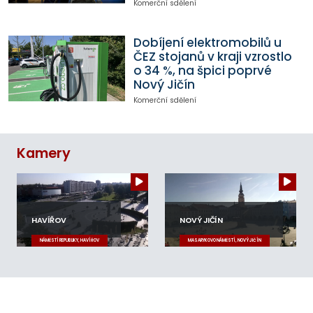
Komerční sdělení
Dobíjení elektromobilů u
ČEZ stojanů v kraji vzrostlo
o 34 %, na špici poprvé
Nový Jičín
Komerční sdělení
Kamery
HAVÍŘOV
NOVÝ JIČÍN
NÁMĚSTÍ REPUBLIKY, HAVÍŘOV
MASARYKOVO NÁMĚSTÍ, NOVÝ JIČÍN