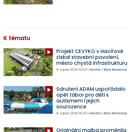
K tématu
Projekt CEVYKO v Havířově
02:47
získal stavební povolení,
město chystá infrastrukturu
8. srpna 2025
10:03
|
Havířov
|
Bára Kelnerová
Sdružení ADAM uspořádalo
02:23
opět tábor pro děti s
autismem i jejich
sourozence
8. srpna 2025
16:33
|
Havířov
|
Bára Kelnerová
Originální malba proměnila
03:05