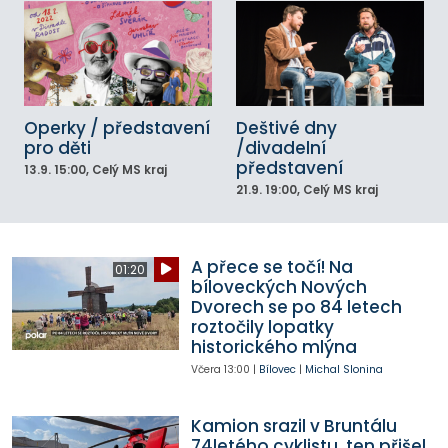
Operky / představení
Deštivé dny
pro děti
/divadelní
představení
13.9.
15:00
, Celý MS kraj
21.9.
19:00
, Celý MS kraj
A přece se točí! Na
01:20
bíloveckých Nových
Dvorech se po 84 letech
roztočily lopatky
historického mlýna
Včera
13:00
|
Bílovec
|
Michal Slonina
Kamion srazil v Bruntálu
74letého cyklistu, ten přišel