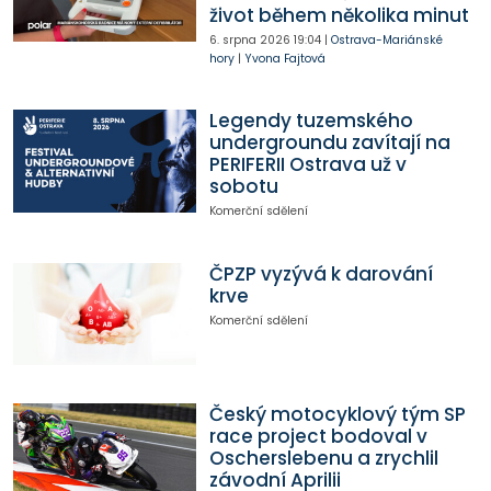
život během několika minut
6. srpna 2026
19:04
|
Ostrava-Mariánské
hory
|
Yvona Fajtová
Legendy tuzemského
undergroundu zavítají na
PERIFERII Ostrava už v
sobotu
Komerční sdělení
ČPZP vyzývá k darování
krve
Komerční sdělení
Český motocyklový tým SP
race project bodoval v
Oscherslebenu a zrychlil
závodní Aprilii