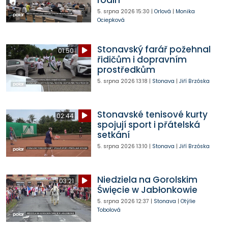
rodin
5. srpna 2026
15:30
|
Orlová
|
Monika
Ociepková
Stonavský farář požehnal
01:50
řidičům i dopravním
prostředkům
5. srpna 2026
13:18
|
Stonava
|
Jiří Brzóska
Stonavské tenisové kurty
02:44
spojují sport i přátelská
setkání
5. srpna 2026
13:10
|
Stonava
|
Jiří Brzóska
Niedziela na Gorolskim
03:21
Święcie w Jabłonkowie
5. srpna 2026
12:37
|
Stonava
|
Otýlie
Tobolová