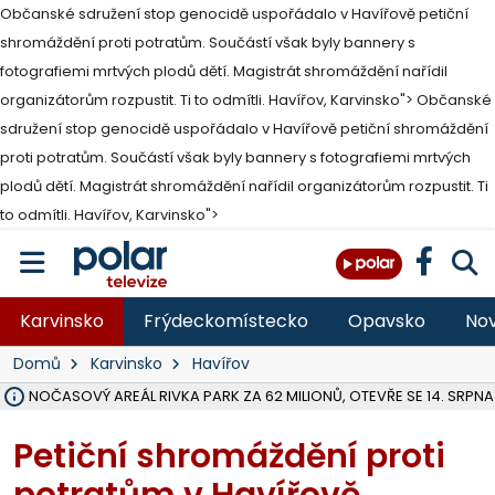
Občanské sdružení stop genocidě uspořádalo v Havířově petiční
shromáždění proti potratům. Součástí však byly bannery s
fotografiemi mrtvých plodů dětí. Magistrát shromáždění nařídil
organizátorům rozpustit. Ti to odmítli. Havířov, Karvinsko">
Občanské
sdružení stop genocidě uspořádalo v Havířově petiční shromáždění
proti potratům. Součástí však byly bannery s fotografiemi mrtvých
plodů dětí. Magistrát shromáždění nařídil organizátorům rozpustit. Ti
to odmítli. Havířov, Karvinsko">
Karvinsko
Frýdeckomístecko
Opavsko
Nov
Domů
Karvinsko
Havířov
VOLNOČASOVÝ AREÁL RIVKA PARK ZA 62 MILIONŮ, OTEVŘE SE 14. SRPNA
NA SLEZSKÉ HARTĚ PŘIBYLO SINIC, VODA MÁ HORŠÍ KVALITU, HYGIENI
ÚOHS DAL ZÁTORU POKUTU 100 000 ZA CHYBY V ZAKÁZCE NA OBN
AREÁL LODIČEK V KARVINÉ SE PŘIPRAVUJE NA VELKOU REKONSTRUKC
KARVINÁ ZNÁ BUDOUCÍ PODOBU AREÁLU LODIČKY V PARKU BOŽEN
MORAVSKOSLEZŠTÍ POLICISTÉ ODHALILI MEZINÁRODNÍ GANG PODVO
LÁKALI LIDI NA ZISKY Z KRYPTOMĚN, INFO A VIDEO NA POLAR.CZ
RADNÍ OSTRAVY A POSLANKYNĚ A. HOFFMANNOVÁ ZA PIRÁTY PODA
NA POSTUP MINISTERSTVA ŽIVOTNÍHO PROSTŘEDÍ V KAUZE HALDY 
MUŽ V PŘÍBOŘE SE VÁŽNĚ ZRANIL PŘI PRÁCI S ROZBRUŠOVAČKOU, I
SLEZSKÁ OSTRAVA PŘIPRAVUJE PROJEKTOVOU DOKUMENTACI PRO 
PODEZŘELÝ BALÍČEK ZASTAVIL PROVOZ NA NÁDRAŽÍ VE F-M, ČEKÁ 
CHLAPEČKA (2) V HAVÍŘOVĚ POKOUSAL PES, POLICIE HLEDÁ MAJITEL
MS KRAJ VYBUDUJE ZA 40 MILIONŮ V JABLUNKOVĚ NOVÝ MOST PŘES O
FOTBALISTA LAURI LAINE SE VRACÍ Z BANÍKU OSTRAVA NA PŮL ROK
Petiční shromáždění proti
potratům v Havířově