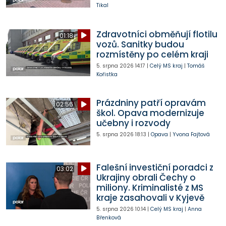
Tikal
Zdravotníci obměňují flotilu
01:18
vozů. Sanitky budou
rozmístěny po celém kraji
5. srpna 2026
14:17
|
Celý MS kraj
|
Tomáš
Kořistka
Prázdniny patří opravám
02:56
škol. Opava modernizuje
učebny i rozvody
5. srpna 2026
18:13
|
Opava
|
Yvona Fajtová
Falešní investiční poradci z
03:02
Ukrajiny obrali Čechy o
miliony. Kriminalisté z MS
kraje zasahovali v Kyjevě
5. srpna 2026
10:14
|
Celý MS kraj
|
Anna
Břenková