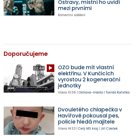
Ostravy, místní ho uvidí
mezi prvními
Komerční sdělení
Doporučujeme
OZO bude mít vlastní
02:44
elektřinu. V Kunčicích
vyrostou 2 kogenerační
jednotky
Včera
10:06
|
Ostrava-město
|
Tomáš Kořistka
Dvouletého chlapečka v
Havířově pokousal pes,
policie hledá majitele
Včera
14:33
|
Celý MS kraj
|
Jiří Cileček