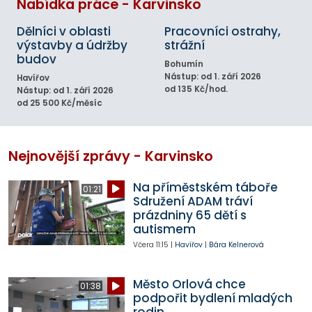
Nabídka práce - Karvinsko
Dělníci v oblasti
Pracovníci ostrahy,
výstavby a údržby
strážní
budov
Bohumín
Nástup: od 1. září 2026
Havířov
od 135 Kč/hod.
Nástup: od 1. září 2026
od 25 500 Kč/měsíc
Nejnovější zprávy - Karvinsko
Na příměstském táboře
01:21
Sdružení ADAM tráví
prázdniny 65 dětí s
autismem
Včera
11:15
|
Havířov
|
Bára Kelnerová
Město Orlová chce
01:38
podpořit bydlení mladých