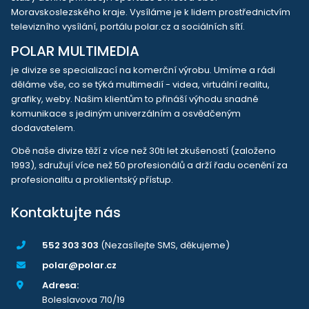
Moravskoslezského kraje. Vysíláme je k lidem prostřednictvím
televizního vysílání, portálu polar.cz a sociálních sítí.
POLAR MULTIMEDIA
je divize se specializací na komerční výrobu. Umíme a rádi
děláme vše, co se týká multimedií - videa, virtuální realitu,
grafiky, weby. Našim klientům to přináší výhodu snadné
komunikace s jediným univerzálním a osvědčeným
dodavatelem.
Obě naše divize těží z více než 30ti let zkušeností (založeno
1993), sdružují více než 50 profesionálů a drží řadu ocenění za
profesionalitu a proklientský přístup.
Kontaktujte nás
552 303 303
(Nezasílejte SMS, děkujeme)
polar@polar.cz
Adresa:
Boleslavova 710/19