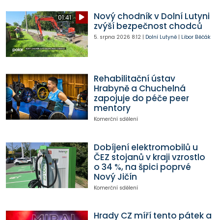
Nový chodník v Dolní Lutyni
01:41
zvýší bezpečnost chodců
5. srpna 2026
8:12
|
Dolní Lutyně
|
Libor Běčák
Rehabilitační ústav
Hrabyně a Chuchelná
zapojuje do péče peer
mentory
Komerční sdělení
Dobíjení elektromobilů u
ČEZ stojanů v kraji vzrostlo
o 34 %, na špici poprvé
Nový Jičín
Komerční sdělení
Hrady CZ míří tento pátek a