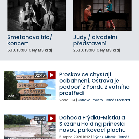
Smetanovo trio/
Judy / divadelní
koncert
představení
5.10.
18:00
, Celý MS kraj
25.10.
19:00
, Celý MS kraj
Proskovice chystají
02:46
odbahnění. Ostrava je
podpoří z Fondu životního
prostředí.
Včera
9:14
|
Ostrava-město
|
Tomáš Kořistka
Dohoda Frýdku-Místku a
02:53
Slezanu Holding přinesla
novou parkovací plochu
5. srpna 2026
16:12
|
Frýdek-Místek
|
Tomáš