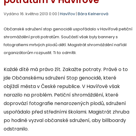
Vydáno 16. května 2013 0:00 |
Havířov
|
Bára Kelnerová
Občanské sdružení stop genocidě uspořádalo v Havířově petiční
shromáždění proti potratům. Součástí však byly bannery s
fotografiemi mrtvých plodů dětí. Magistrát shromáždění nařídil
organizátorům rozpustit. Ti to odmítli.
Každé dítě má právo žít. Zakažte potraty. Právě o to
jde Občanskému sdružení Stop genocidě, které
objíždí města v České republice. V Havířově však
narazilo na problém. Petiční shromáždění, které
doprovází fotografie nenarozených plodů, sdružení
uspořádalo před středními školami. Magistrát zhruba
po hodině vyzval občanské sdružení, aby billboardy
odstranilo.