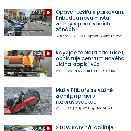
Opava rozšiřuje parkování.
02:33
Přibudou nová místa i
změny v parkovacích
zónách
5. srpna 2026
17:24
|
Opava
|
Yvona Fajtová
Když jde teplota nad třicet,
01:20
ochlazuje centrum Nového
Jičína kropicí vůz
Včera
11:26
|
Nový Jičín
|
Petra Dorazilová
Muž v Příboře se vážně
zranil při práci s
rozbrušovačkou
Včera
9:35
|
Celý MS kraj
|
Jiří Cileček
STOW Karviná rozšiřuje
05:00