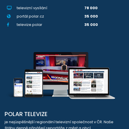
televizní vysílání
78 000
portál polar.cz
35 000
televize.polar
35 000
POLAR TELEVIZE
je nejúspěšnější regionální televizní společnost v ČR. Naše
štáby denně přinášejí reportáže z měst a obcí