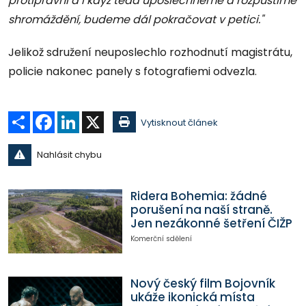
protiprávní a i když teda uposlechneme a rozpustíme
shromáždění, budeme dál pokračovat v petici."
Jelikož sdružení neuposlechlo rozhodnutí magistrátu,
policie nakonec panely s fotografiemi odvezla.
Sdílet
Facebook
LinkedIn
X
Vytisknout článek
Nahlásit chybu
Ridera Bohemia: žádné
porušení na naší straně.
Jen nezákonné šetření ČIŽP
Komerční sdělení
Nový český film Bojovník
ukáže ikonická místa