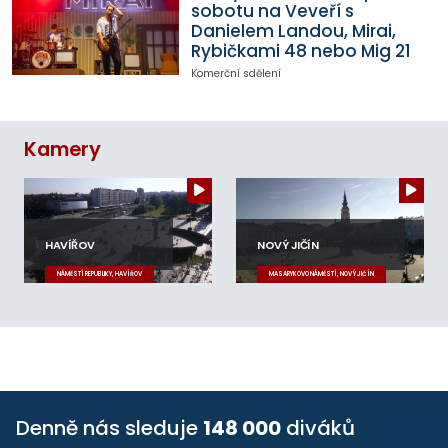
sobotu na Veveří s
Danielem Landou, Mirai,
Rybičkami 48 nebo Mig 21
Komerční sdělení
Kamery
HAVÍŘOV
NOVÝ JIČÍN
NÁMĚSTÍ REPUBLIKY, HAVÍŘOV
MASARYKOVO NÁMĚSTÍ, NOVÝ JIČÍN
Denně nás sleduje
148 000
diváků