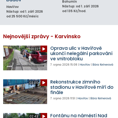
Bohumín
Nástup: od 1. září 2026
Havířov
od 135 Kč/hod.
Nástup: od 1. září 2026
od 25 500 Kč/měsíc
Nejnovější zprávy - Karvinsko
Oprava ulic v Havířově
01:22
ukončí nelegální parkování
ve vnitrobloku
7. srpna 2026
15:08
|
Havířov
|
Bára Kelnerová
Rekonstrukce zimního
03:00
stadionu v Havířově míří do
finále
7. srpna 2026
11:51
|
Havířov
|
Bára Kelnerová
Fontánu na náměstí Nad
02:43