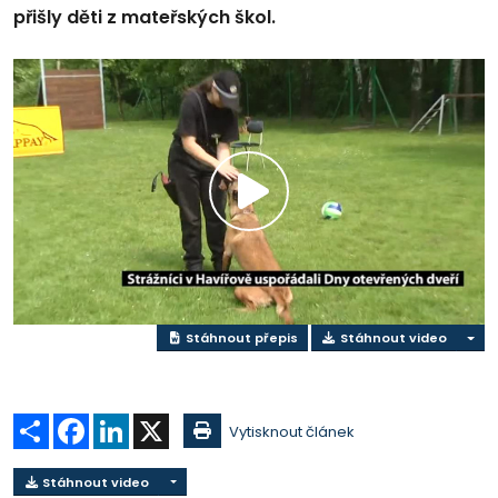
přišly děti z mateřských škol.
Přehrát
video
Stáhnout přepis
Stáhnout video
Sdílet
Facebook
LinkedIn
X
Vytisknout článek
Stáhnout video