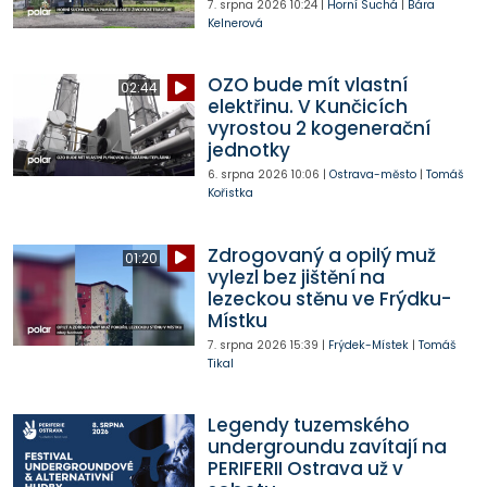
7. srpna 2026
10:24
|
Horní Suchá
|
Bára
Kelnerová
OZO bude mít vlastní
02:44
elektřinu. V Kunčicích
vyrostou 2 kogenerační
jednotky
6. srpna 2026
10:06
|
Ostrava-město
|
Tomáš
Kořistka
Zdrogovaný a opilý muž
01:20
vylezl bez jištění na
lezeckou stěnu ve Frýdku-
Místku
7. srpna 2026
15:39
|
Frýdek-Místek
|
Tomáš
Tikal
Legendy tuzemského
undergroundu zavítají na
PERIFERII Ostrava už v