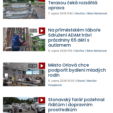
Terasou čeká rozsáhlá
oprava
7. srpna 2026
11:42
|
Havířov
|
Bára Kelnerová
Na příměstském táboře
01:21
Sdružení ADAM tráví
prázdniny 65 dětí s
autismem
6. srpna 2026
11:15
|
Havířov
|
Bára Kelnerová
Město Orlová chce
01:38
podpořit bydlení mladých
rodin
5. srpna 2026
15:30
|
Orlová
|
Monika
Ociepková
Stonavský farář požehnal
01:50
řidičům i dopravním
prostředkům