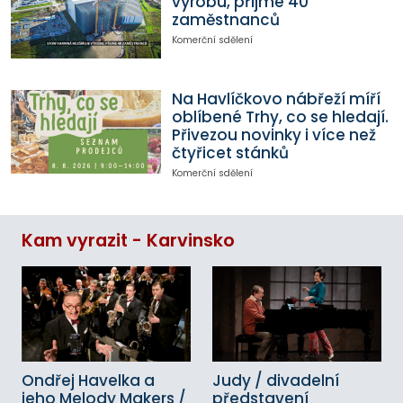
výrobu, přijme 40
zaměstnanců
Komerční sdělení
Na Havlíčkovo nábřeží míří
oblíbené Trhy, co se hledají.
Přivezou novinky i více než
čtyřicet stánků
Komerční sdělení
Kam vyrazit - Karvinsko
Ondřej Havelka a
Judy / divadelní
jeho Melody Makers /
představení