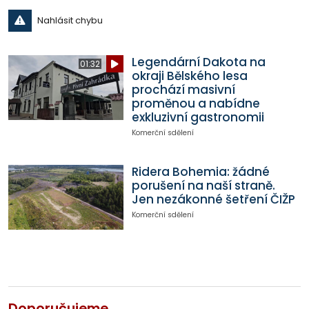
Nahlásit chybu
Legendární Dakota na
01:32
okraji Bělského lesa
prochází masivní
proměnou a nabídne
exkluzivní gastronomii
Komerční sdělení
Ridera Bohemia: žádné
porušení na naší straně.
Jen nezákonné šetření ČIŽP
Komerční sdělení
Doporučujeme