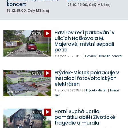
koncert
25.10.
19:00
, Celý MS kraj
15.12.
18:00
, Celý MS kraj
Havířov řeší parkování v
02:38
ulicích Haškova a M.
Majerové, místní sepsali
petici
7. srpna 2026
11:56
|
Havířov
|
Bára Kelnerová
Frýdek-Místek pokračuje v
02:53
instalaci fotovoltaických
elektráren
7. srpna 2026
15:43
|
Frýdek-Místek
|
Tomáš
Tikal
Horní Suchá uctila
01:37
památku obětí Životické
tragédie u muralu