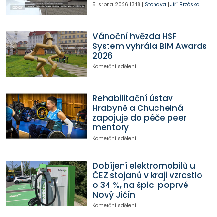
5. srpna 2026
13:18
|
Stonava
|
Jiří Brzóska
Vánoční hvězda HSF
System vyhrála BIM Awards
2026
Komerční sdělení
Rehabilitační ústav
Hrabyně a Chuchelná
zapojuje do péče peer
mentory
Komerční sdělení
Dobíjení elektromobilů u
ČEZ stojanů v kraji vzrostlo
o 34 %, na špici poprvé
Nový Jičín
Komerční sdělení