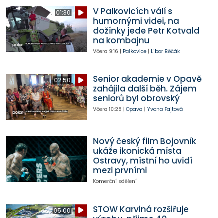
V Palkovicích válí s
01:30
humornými videi, na
dožínky jede Petr Kotvald
na kombajnu
Včera
9:16
|
Palkovice
|
Libor Běčák
Senior akademie v Opavě
02:50
zahájila další běh. Zájem
seniorů byl obrovský
Včera
10:28
|
Opava
|
Yvona Fajtová
Nový český film Bojovník
ukáže ikonická místa
Ostravy, místní ho uvidí
mezi prvními
Komerční sdělení
STOW Karviná rozšiřuje
05:00