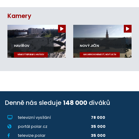
Kamery
HAVÍŘOV
NOVÝ JIČÍN
NÁMĚSTÍ REPUBLIKY, HAVÍŘOV
MASARYKOVO NÁMĚSTÍ, NOVÝ JIČÍN
Denně nás sleduje
148 000
diváků
televizní vysílání
78 000
portál polar.cz
35 000
televize.polar
35 000