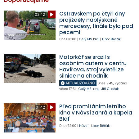
Ostravskem po čtyři dny
02:42
projížděly nablýskané
mercedesy, finále bylo pod
pecemi
Dnes
10:00
|
Celý MS kraj
|
Libor Běčák
Motorkář se srazil s
osobním autem v centru
Havířova, stroj vyletěl ze
silnice na chodník
AKTUALIZOVÁNO
Dnes
9:45
,
vydáno
včera
17:51
|
Celý MS kraj
|
Jiří Cileček
Před promítáním letního
01:42
kina v Návsí zahrála kapela
Blaf
Dnes
12:00
|
Návsí
|
Libor Běčák