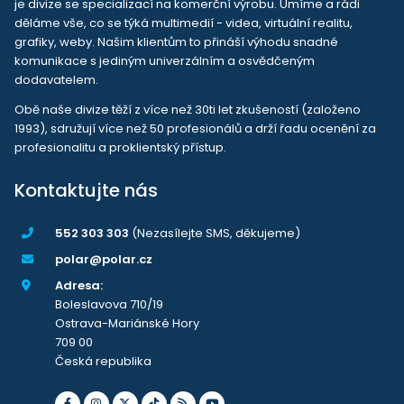
je divize se specializací na komerční výrobu. Umíme a rádi
děláme vše, co se týká multimedií - videa, virtuální realitu,
grafiky, weby. Našim klientům to přináší výhodu snadné
komunikace s jediným univerzálním a osvědčeným
dodavatelem.
Obě naše divize těží z více než 30ti let zkušeností (založeno
1993), sdružují více než 50 profesionálů a drží řadu ocenění za
profesionalitu a proklientský přístup.
Kontaktujte nás
552 303 303
(Nezasílejte SMS, děkujeme)
polar@polar.cz
Adresa:
Boleslavova 710/19
Ostrava-Mariánské Hory
709 00
Česká republika