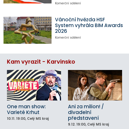
Komerční sdělení
Vánoční hvězda HSF
System vyhrála BIM Awards
2026
Komerční sdělení
Kam vyrazit - Karvinsko
One man show:
Ani za milion! /
Varieté Krhut
divadelní
představení
10.11.
19:00
, Celý MS kraj
9.12.
19:00
, Celý MS kraj