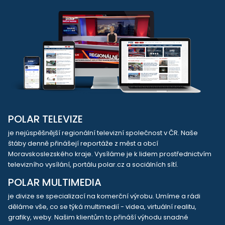
POLAR TELEVIZE
je nejúspěšnější regionální televizní společnost v ČR. Naše
štáby denně přinášejí reportáže z měst a obcí
Moravskoslezského kraje. Vysíláme je k lidem prostřednictvím
televizního vysílání, portálu polar.cz a sociálních sítí.
POLAR MULTIMEDIA
je divize se specializací na komerční výrobu. Umíme a rádi
děláme vše, co se týká multimedií - videa, virtuální realitu,
grafiky, weby. Našim klientům to přináší výhodu snadné