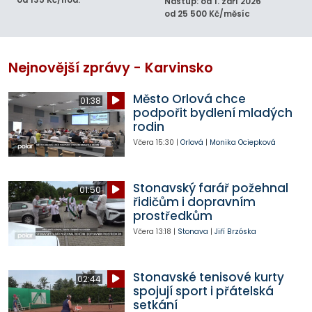
od 135 Kč/hod.
Nástup: od 1. září 2026
od 25 500 Kč/měsíc
Nejnovější zprávy - Karvinsko
Město Orlová chce
01:38
podpořit bydlení mladých
rodin
Včera
15:30
|
Orlová
|
Monika Ociepková
Stonavský farář požehnal
01:50
řidičům i dopravním
prostředkům
Včera
13:18
|
Stonava
|
Jiří Brzóska
Stonavské tenisové kurty
02:44
spojují sport i přátelská
setkání