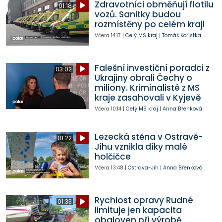
Zdravotníci obměňují flotilu
01:18
vozů. Sanitky budou
rozmístěny po celém kraji
Včera
14:17
|
Celý MS kraj
|
Tomáš Kořistka
Falešní investiční poradci z
03:02
Ukrajiny obrali Čechy o
miliony. Kriminalisté z MS
kraje zasahovali v Kyjevě
Včera
10:14
|
Celý MS kraj
|
Anna Břenková
Lezecká stěna v Ostravě-
01:22
Jihu vznikla díky malé
holčičce
Včera
13:48
|
Ostrava-Jih
|
Anna Břenková
Rychlost opravy Rudné
01:33
limituje jen kapacita
obaloven při výrobě