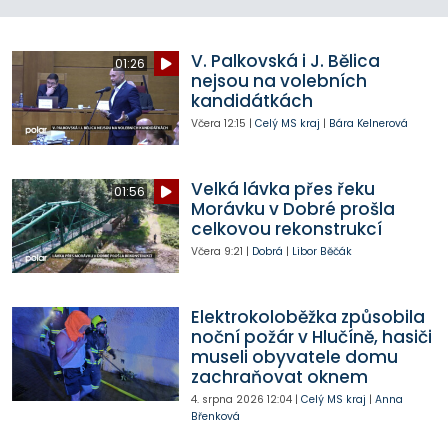
V. Palkovská i J. Bělica
01:26
nejsou na volebních
kandidátkách
Včera
12:15
|
Celý MS kraj
|
Bára Kelnerová
Velká lávka přes řeku
01:56
Morávku v Dobré prošla
celkovou rekonstrukcí
Včera
9:21
|
Dobrá
|
Libor Běčák
Elektrokoloběžka způsobila
noční požár v Hlučíně, hasiči
museli obyvatele domu
zachraňovat oknem
4. srpna 2026
12:04
|
Celý MS kraj
|
Anna
Břenková