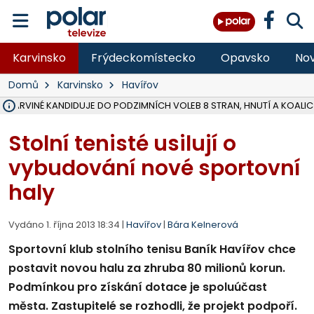
Karvinsko
Frýdeckomístecko
Opavsko
Nov
Domů
Karvinsko
Havířov
V KARVINÉ KANDIDUJE DO PODZIMNÍCH VOLEB 8 STRAN, HNUTÍ A KOALIC
ŠEST JEDNOTEK HASIČŮ ZASAHOVALO U POŽÁRU STRNIŠTĚ VE VĚT
HOŘELO NA DVOU HEKTARECH A ZNIČENO BYLO 35 BALÍKŮ SLÁMY, I
KARVINÁ ZNÁ BUDOUCÍ PODOBU AREÁLU LODIČKY V PARKU BOŽEN
MORAVSKOSLEZŠTÍ POLICISTÉ ODHALILI MEZINÁRODNÍ GANG PODVO
LÁKALI LIDI NA ZISKY Z KRYPTOMĚN, INFO A VIDEO NA POLAR.CZ
MINISTESTVO ŽIVOTNÍHO PROSTŘEDÍ PŘEVZALO VYŠETŘOVÁNÍ KAU
A ROZHODLO, ŽE VINÍK ZA ŠKODY PO ZAVEZENÍ TUNAMI ODPADU NE
EVROPSKÝ ŽALOBCE V OSTRAVĚ ŽALUJE 5 LIDÍ A FIRMU ZA PODVODY 
SLEZSKÁ OSTRAVA PŘIPRAVUJE PROJEKTOVOU DOKUMENTACI PRO 
FRÝDEK-MÍSTEK DOKONČIL STAVBU VOLNOČASOVÉHO AREÁLU NA RIVI
HNUTÍ ANO V HAVÍŘOVĚ NEZAŘADÍ HEJTMANA JOSEFA BĚLICU NA V
VĚRA PALKOVSKÁ UŽ NEBUDE KANDIDOVAT NA PRIMÁTORKU TŘINCE,
FOTBALISTA LAURI LAINE SE VRACÍ Z BANÍKU OSTRAVA NA PŮL ROK
F-M DOKONČIL PRVNÍ STUPEŇ PROJEKTOVÉ DOKUMENTACE DO
Stolní tenisté usilují o
vybudování nové sportovní
haly
Vydáno 1. října 2013 18:34 |
Havířov
|
Bára Kelnerová
Sportovní klub stolního tenisu Baník Havířov chce
postavit novou halu za zhruba 80 milionů korun.
Podmínkou pro získání dotace je spoluúčast
města. Zastupitelé se rozhodli, že projekt podpoří.