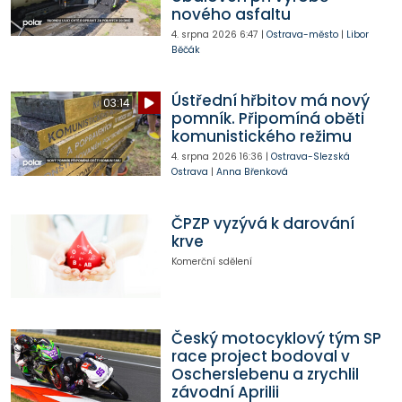
nového asfaltu
4. srpna 2026
6:47
|
Ostrava-město
|
Libor
Běčák
Ústřední hřbitov má nový
03:14
pomník. Připomíná oběti
komunistického režimu
4. srpna 2026
16:36
|
Ostrava-Slezská
Ostrava
|
Anna Břenková
ČPZP vyzývá k darování
krve
Komerční sdělení
Český motocyklový tým SP
race project bodoval v
Oscherslebenu a zrychlil
závodní Aprilii