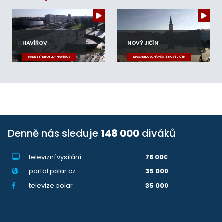
HAVÍŘOV
NOVÝ JIČÍN
NÁMĚSTÍ REPUBLIKY, HAVÍŘOV
MASARYKOVO NÁMĚSTÍ, NOVÝ JIČÍN
Denně nás sleduje
148 000
diváků
televizní vysílání
78 000
portál polar.cz
35 000
televize.polar
35 000