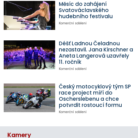
Měsíc do zahájení
Svatováclavského
hudebního festivalu
Komerční sdělení
Déšť Ladnou Čeladnou
nezastavil. Jana Kirschner a
Aneta Langerová uzavřely
11. ročník
Komerční sdělení
Český motocyklový tým SP
race project míří do
Oscherslebenu a chce
potvrdit rostoucí formu
Komerční sdělení
Kamery