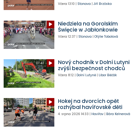
Včera
13:10
|
Stonava
|
Jiří Brzóska
Niedziela na Gorolskim
03:21
Święcie w Jabłonkowie
Včera
12:37
|
Stonava
|
Otýlie Tobolová
Nový chodník v Dolní Lutyni
01:41
zvýší bezpečnost chodců
Včera
8:12
|
Dolní Lutyně
|
Libor Běčák
Hokej na dvorcích opět
01:21
rozhýbal havířovské děti
4. srpna 2026
14:33
|
Havířov
|
Bára Kelnerová