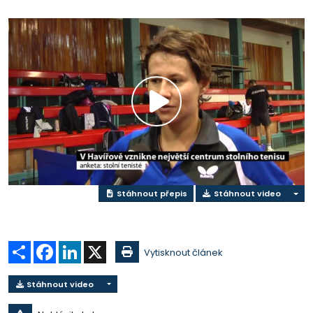
Přehrát
video
Stáhnout přepis
Stáhnout video
Sdílet
Facebook
LinkedIn
X
Vytisknout článek
Stáhnout video