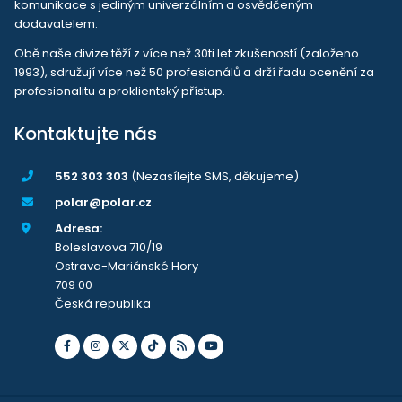
komunikace s jediným univerzálním a osvědčeným
dodavatelem.
Obě naše divize těží z více než 30ti let zkušeností (založeno
1993), sdružují více než 50 profesionálů a drží řadu ocenění za
profesionalitu a proklientský přístup.
Kontaktujte nás
552 303 303
(Nezasílejte SMS, děkujeme)
polar@polar.cz
Adresa:
Boleslavova 710/19
Ostrava-Mariánské Hory
709 00
Česká republika