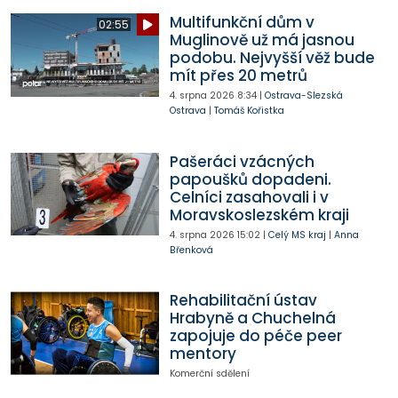
Multifunkční dům v
02:55
Muglinově už má jasnou
podobu. Nejvyšší věž bude
mít přes 20 metrů
4. srpna 2026
8:34
|
Ostrava-Slezská
Ostrava
|
Tomáš Kořistka
Pašeráci vzácných
papoušků dopadeni.
Celníci zasahovali i v
Moravskoslezském kraji
4. srpna 2026
15:02
|
Celý MS kraj
|
Anna
Břenková
Rehabilitační ústav
Hrabyně a Chuchelná
zapojuje do péče peer
mentory
Komerční sdělení