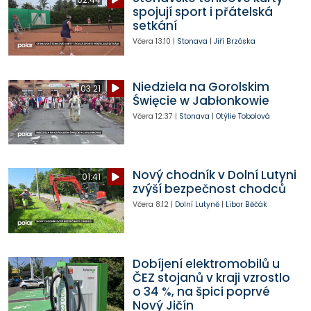
spojují sport i přátelská
setkání
Včera
13:10
|
Stonava
|
Jiří Brzóska
Niedziela na Gorolskim
03:21
Święcie w Jabłonkowie
Včera
12:37
|
Stonava
|
Otýlie Tobolová
Nový chodník v Dolní Lutyni
01:41
zvýší bezpečnost chodců
Včera
8:12
|
Dolní Lutyně
|
Libor Běčák
Dobíjení elektromobilů u
ČEZ stojanů v kraji vzrostlo
o 34 %, na špici poprvé
Nový Jičín