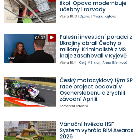
škol. Opava modernizuje
učebny i rozvody
Včera
18:13
|
Opava
|
Yvona Fajtová
Falešní investiční poradci z
03:02
Ukrajiny obrali Čechy o
miliony. Kriminalisté z MS
kraje zasahovali v Kyjevě
Včera
10:14
|
Celý MS kraj
|
Anna Břenková
Český motocyklový tým SP
race project bodoval v
Oscherslebenu a zrychlil
závodní Aprilii
Komerční sdělení
Vánoční hvězda HSF
System vyhrála BIM Awards
2026