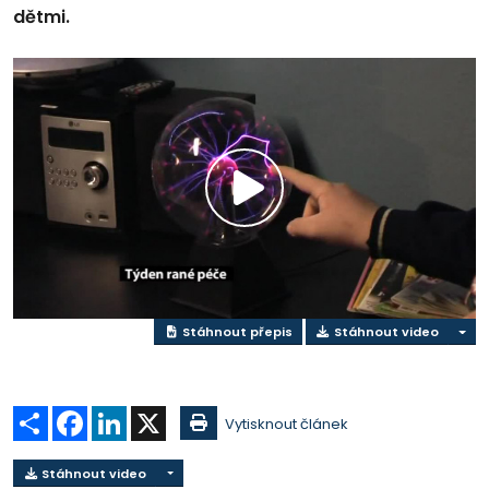
dětmi.
Přehrát
video
Stáhnout přepis
Stáhnout video
Sdílet
Facebook
LinkedIn
X
Vytisknout článek
Stáhnout video