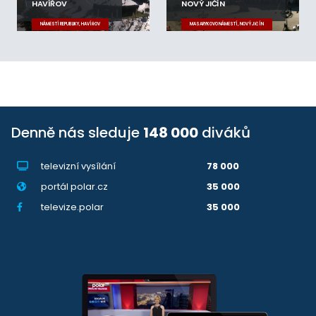
HAVÍŘOV
NOVÝ JIČÍN
NÁMĚSTÍ REPUBLIKY, HAVÍŘOV
MASARYKOVO NÁMĚSTÍ, NOVÝ JIČÍN
Denně nás sleduje
148 000
diváků
televizní vysílání
78 000
portál polar.cz
35 000
televize.polar
35 000