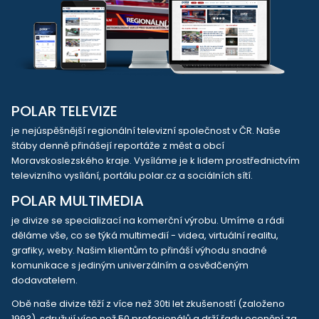
POLAR TELEVIZE
je nejúspěšnější regionální televizní společnost v ČR. Naše
štáby denně přinášejí reportáže z měst a obcí
Moravskoslezského kraje. Vysíláme je k lidem prostřednictvím
televizního vysílání, portálu polar.cz a sociálních sítí.
POLAR MULTIMEDIA
je divize se specializací na komerční výrobu. Umíme a rádi
děláme vše, co se týká multimedií - videa, virtuální realitu,
grafiky, weby. Našim klientům to přináší výhodu snadné
komunikace s jediným univerzálním a osvědčeným
dodavatelem.
Obě naše divize těží z více než 30ti let zkušeností (založeno
1993), sdružují více než 50 profesionálů a drží řadu ocenění za