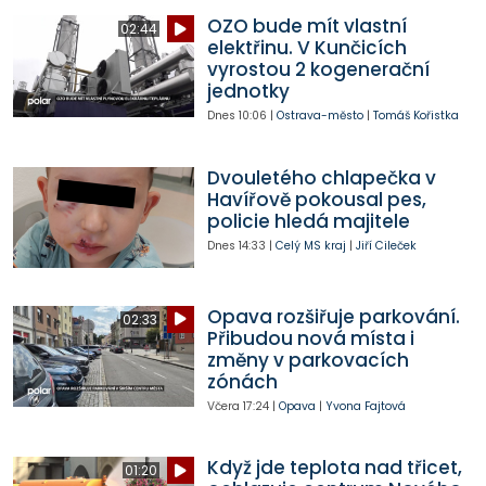
OZO bude mít vlastní
02:44
elektřinu. V Kunčicích
vyrostou 2 kogenerační
jednotky
Dnes
10:06
|
Ostrava-město
|
Tomáš Kořistka
Dvouletého chlapečka v
Havířově pokousal pes,
policie hledá majitele
Dnes
14:33
|
Celý MS kraj
|
Jiří Cileček
Opava rozšiřuje parkování.
02:33
Přibudou nová místa i
změny v parkovacích
zónách
Včera
17:24
|
Opava
|
Yvona Fajtová
Když jde teplota nad třicet,
01:20