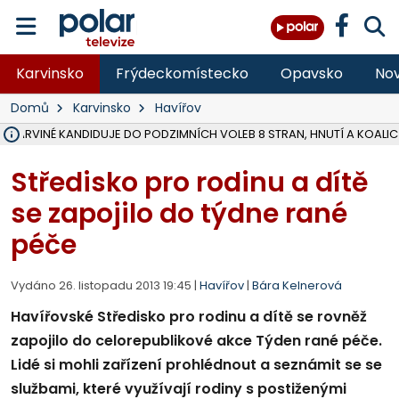
Karvinsko
Frýdeckomístecko
Opavsko
Nov
Domů
Karvinsko
Havířov
V KARVINÉ KANDIDUJE DO PODZIMNÍCH VOLEB 8 STRAN, HNUTÍ A KOALIC
ÚOHS DAL ZÁTORU POKUTU 100 000 ZA CHYBY V ZAKÁZCE NA OBN
AREÁL LODIČEK V KARVINÉ SE PŘIPRAVUJE NA VELKOU REKONSTRUKC
KARVINÁ ZNÁ BUDOUCÍ PODOBU AREÁLU LODIČKY V PARKU BOŽEN
MORAVSKOSLEZŠTÍ POLICISTÉ ODHALILI MEZINÁRODNÍ GANG PODVO
LÁKALI LIDI NA ZISKY Z KRYPTOMĚN, INFO A VIDEO NA POLAR.CZ
MINISTESTVO ŽIVOTNÍHO PROSTŘEDÍ PŘEVZALO VYŠETŘOVÁNÍ KAU
A ROZHODLO, ŽE VINÍK ZA ŠKODY PO ZAVEZENÍ TUNAMI ODPADU NE
MUŽ V PŘÍBOŘE SE VÁŽNĚ ZRANIL PŘI PRÁCI S ROZBRUŠOVAČKOU, I
SLEZSKÁ OSTRAVA PŘIPRAVUJE PROJEKTOVOU DOKUMENTACI PRO 
PODEZŘELÝ BALÍČEK ZASTAVIL PROVOZ NA NÁDRAŽÍ VE F-M, ČEKÁ 
CHLAPEČKA (2) V HAVÍŘOVĚ POKOUSAL PES, POLICIE HLEDÁ MAJITEL
MS KRAJ VYBUDUJE ZA 40 MILIONŮ V JABLUNKOVĚ NOVÝ MOST PŘES O
FOTBALISTA LAURI LAINE SE VRACÍ Z BANÍKU OSTRAVA NA PŮL ROK
F-M DOKONČIL VOLNOČASOVÝ AREÁL RIVKA PARK ZA 62 MILIONŮ,
Středisko pro rodinu a dítě
se zapojilo do týdne rané
péče
Vydáno 26. listopadu 2013 19:45 |
Havířov
|
Bára Kelnerová
Havířovské Středisko pro rodinu a dítě se rovněž
zapojilo do celorepublikové akce Týden rané péče.
Lidé si mohli zařízení prohlédnout a seznámit se se
službami, které využívají rodiny s postiženými