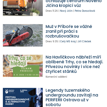
ochlazuje centrum Nového
Jičína kropicí vůz
Dnes
11:26
|
Nový Jičín
|
Petra Dorazilová
Muž v Příboře se vážně
zranil při práci s
rozbrušovačkou
Dnes
9:35
|
Celý MS kraj
|
Jiří Cileček
Na Havlíčkovo nábřeží míří
oblíbené Trhy, co se hledají.
Přivezou novinky i více než
čtyřicet stánků
Komerční sdělení
Legendy tuzemského
undergroundu zavítají na
PERIFERII Ostrava už v
sobotu