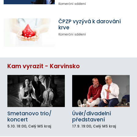
Komerční sdělení
ČPZP vyzývá k darování
krve
Komerční sdělení
Kam vyrazit - Karvinsko
Smetanovo trio/
Úvěr/divadelní
koncert
představení
5.10.
18:00
, Celý MS kraj
17.9.
19:00
, Celý MS kraj