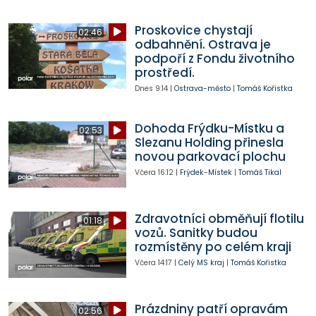
Proskovice chystají
02:46
odbahnění. Ostrava je
podpoří z Fondu životního
prostředí.
Dnes
9:14
|
Ostrava-město
|
Tomáš Kořistka
Dohoda Frýdku-Místku a
02:53
Slezanu Holding přinesla
novou parkovací plochu
Včera
16:12
|
Frýdek-Místek
|
Tomáš Tikal
Zdravotníci obměňují flotilu
01:18
vozů. Sanitky budou
rozmístěny po celém kraji
Včera
14:17
|
Celý MS kraj
|
Tomáš Kořistka
Prázdniny patří opravám
02:56