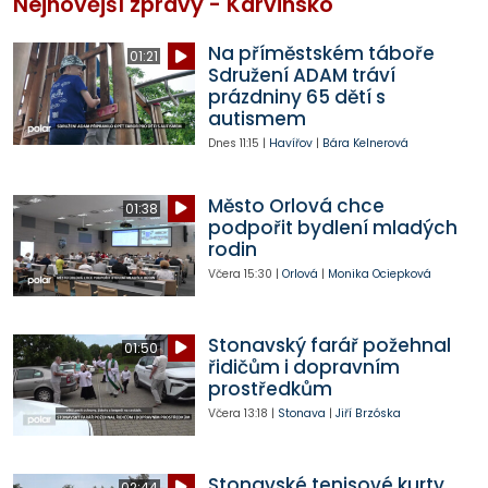
Nejnovější zprávy - Karvinsko
Na příměstském táboře
01:21
Sdružení ADAM tráví
prázdniny 65 dětí s
autismem
Dnes
11:15
|
Havířov
|
Bára Kelnerová
Město Orlová chce
01:38
podpořit bydlení mladých
rodin
Včera
15:30
|
Orlová
|
Monika Ociepková
Stonavský farář požehnal
01:50
řidičům i dopravním
prostředkům
Včera
13:18
|
Stonava
|
Jiří Brzóska
Stonavské tenisové kurty
02:44