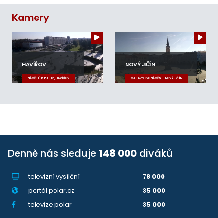
Kamery
HAVÍŘOV
NOVÝ JIČÍN
NÁMĚSTÍ REPUBLIKY, HAVÍŘOV
MASARYKOVO NÁMĚSTÍ, NOVÝ JIČÍN
Denně nás sleduje
148 000
diváků
televizní vysílání
78 000
portál polar.cz
35 000
televize.polar
35 000