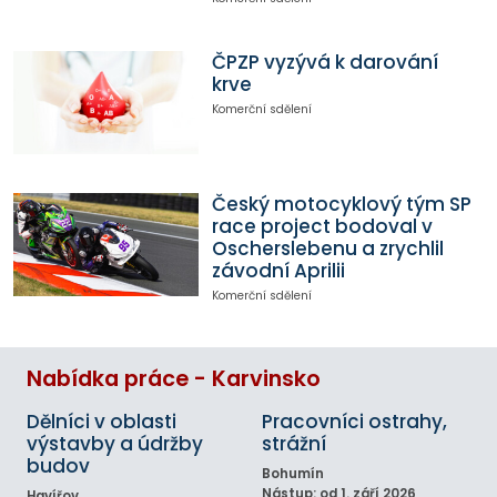
ČPZP vyzývá k darování
krve
Komerční sdělení
Český motocyklový tým SP
race project bodoval v
Oscherslebenu a zrychlil
závodní Aprilii
Komerční sdělení
Nabídka práce - Karvinsko
Dělníci v oblasti
Pracovníci ostrahy,
výstavby a údržby
strážní
budov
Bohumín
Nástup: od 1. září 2026
Havířov