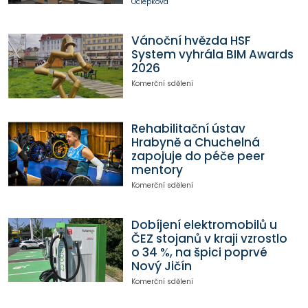
Ociepková
Vánoční hvězda HSF
System vyhrála BIM Awards
2026
Komerční sdělení
Rehabilitační ústav
Hrabyně a Chuchelná
zapojuje do péče peer
mentory
Komerční sdělení
Dobíjení elektromobilů u
ČEZ stojanů v kraji vzrostlo
o 34 %, na špici poprvé
Nový Jičín
Komerční sdělení