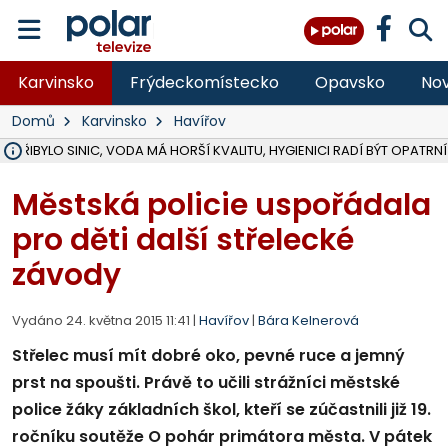
Karvinsko
Frýdeckomístecko
Opavsko
Nov
Domů
Karvinsko
Havířov
Ě PŘIBYLO SINIC, VODA MÁ HORŠÍ KVALITU, HYGIENICI RADÍ BÝT OPATRNÍ
ÚOHS DAL ZÁTORU POKUTU 100 000 ZA CHYBY V ZAKÁZCE NA OBN
AREÁL LODIČEK V KARVINÉ SE PŘIPRAVUJE NA VELKOU REKONSTRUKC
KARVINÁ ZNÁ BUDOUCÍ PODOBU AREÁLU LODIČKY V PARKU BOŽEN
CYKLISTU (74) SRAZIL V BRUNTÁLU KAMION, JE V OHROŽENÍ ŽIVOTA,
POLICIE HLEDÁ PŘÍPADNÉ SVĚDKY, KTEŘÍ POMŮŽOU OBJASNIT PRŮ
RADNÍ OSTRAVY A POSLANKYNĚ A. HOFFMANNOVÁ ZA PIRÁTY PODA
NA POSTUP MINISTERSTVA ŽIVOTNÍHO PROSTŘEDÍ V KAUZE HALDY 
MUŽ V PŘÍBOŘE SE VÁŽNĚ ZRANIL PŘI PRÁCI S ROZBRUŠOVAČKOU, I
SLEZSKÁ OSTRAVA PŘIPRAVUJE PROJEKTOVOU DOKUMENTACI PRO 
PODEZŘELÝ BALÍČEK ZASTAVIL PROVOZ NA NÁDRAŽÍ VE F-M, ČEKÁ 
CHLAPEČKA (2) V HAVÍŘOVĚ POKOUSAL PES, POLICIE HLEDÁ MAJITEL
MS KRAJ VYBUDUJE ZA 40 MILIONŮ V JABLUNKOVĚ NOVÝ MOST PŘES O
FOTBALISTA LAURI LAINE SE VRACÍ Z BANÍKU OSTRAVA NA PŮL ROK
F-M DOKONČIL VOLNOČASOVÝ AREÁL RIVKA PARK ZA 62 MILIONŮ,
Městská policie uspořádala
pro děti další střelecké
závody
Vydáno 24. května 2015 11:41 |
Havířov
|
Bára Kelnerová
Střelec musí mít dobré oko, pevné ruce a jemný
prst na spoušti. Právě to učili strážníci městské
police žáky základních škol, kteří se zúčastnili již 19.
ročníku soutěže O pohár primátora města. V pátek