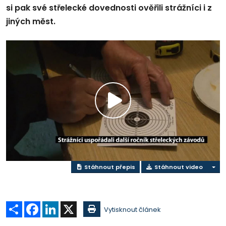
si pak své střelecké dovednosti ověřili strážníci i z
jiných měst.
Přehrát
video
Stáhnout přepis
Stáhnout video
Sdílet
Facebook
LinkedIn
X
Vytisknout článek