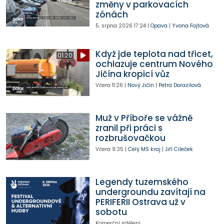
změny v parkovacích
zónách
5. srpna 2026
17:24
|
Opava
|
Yvona Fajtová
Když jde teplota nad třicet,
01:20
ochlazuje centrum Nového
Jičína kropicí vůz
Včera
11:26
|
Nový Jičín
|
Petra Dorazilová
Muž v Příboře se vážně
zranil při práci s
rozbrušovačkou
Včera
9:35
|
Celý MS kraj
|
Jiří Cileček
Legendy tuzemského
undergroundu zavítají na
PERIFERII Ostrava už v
sobotu
Komerční sdělení