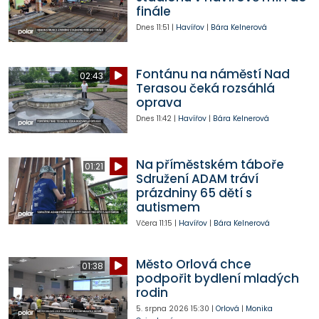
finále
Dnes
11:51
|
Havířov
|
Bára Kelnerová
Fontánu na náměstí Nad
02:43
Terasou čeká rozsáhlá
oprava
Dnes
11:42
|
Havířov
|
Bára Kelnerová
Na příměstském táboře
01:21
Sdružení ADAM tráví
prázdniny 65 dětí s
autismem
Včera
11:15
|
Havířov
|
Bára Kelnerová
Město Orlová chce
01:38
podpořit bydlení mladých
rodin
5. srpna 2026
15:30
|
Orlová
|
Monika