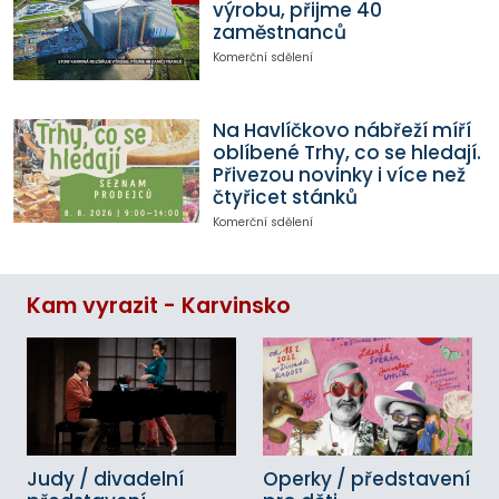
výrobu, přijme 40
zaměstnanců
Komerční sdělení
Na Havlíčkovo nábřeží míří
oblíbené Trhy, co se hledají.
Přivezou novinky i více než
čtyřicet stánků
Komerční sdělení
Kam vyrazit - Karvinsko
Judy / divadelní
Operky / představení