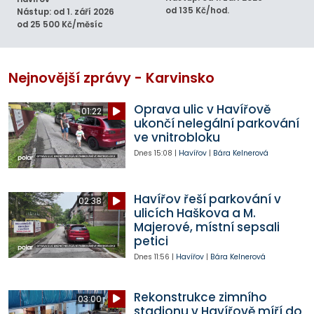
od 135 Kč/hod.
Nástup: od 1. září 2026
od 25 500 Kč/měsíc
Nejnovější zprávy - Karvinsko
Oprava ulic v Havířově
01:22
ukončí nelegální parkování
ve vnitrobloku
Dnes
15:08
|
Havířov
|
Bára Kelnerová
Havířov řeší parkování v
02:38
ulicích Haškova a M.
Majerové, místní sepsali
petici
Dnes
11:56
|
Havířov
|
Bára Kelnerová
Rekonstrukce zimního
03:00
stadionu v Havířově míří do