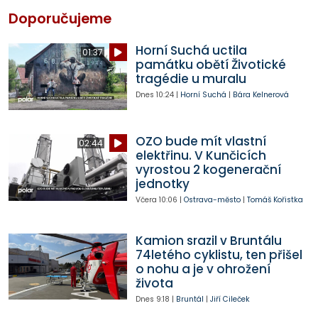
Doporučujeme
Horní Suchá uctila
01:37
památku obětí Životické
tragédie u muralu
Dnes
10:24
|
Horní Suchá
|
Bára Kelnerová
OZO bude mít vlastní
02:44
elektřinu. V Kunčicích
vyrostou 2 kogenerační
jednotky
Včera
10:06
|
Ostrava-město
|
Tomáš Kořistka
Kamion srazil v Bruntálu
74letého cyklistu, ten přišel
o nohu a je v ohrožení
života
Dnes
9:18
|
Bruntál
|
Jiří Cileček