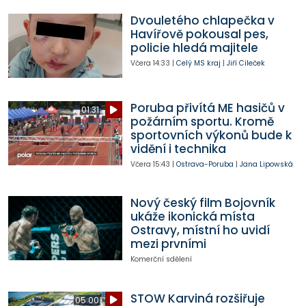
Dvouletého chlapečka v
Havířově pokousal pes,
policie hledá majitele
Včera
14:33
|
Celý MS kraj
|
Jiří Cileček
Poruba přivítá ME hasičů v
01:31
požárním sportu. Kromě
sportovních výkonů bude k
vidění i technika
Včera
15:43
|
Ostrava-Poruba
|
Jana Lipowská
Nový český film Bojovník
ukáže ikonická místa
Ostravy, místní ho uvidí
mezi prvními
Komerční sdělení
STOW Karviná rozšiřuje
05:00