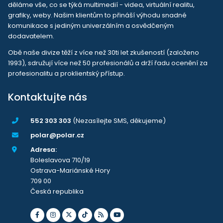
děláme vše, co se týká multimedií - videa, virtuální realitu,
grafiky, weby. Našim klientům to přináší výhodu snadné
komunikace s jediným univerzálním a osvědčeným
dodavatelem.
Obě naše divize těží z více než 30ti let zkušeností (založeno
1993), sdružují více než 50 profesionálů a drží řadu ocenění za
profesionalitu a proklientský přístup.
Kontaktujte nás
552 303 303
(Nezasílejte SMS, děkujeme)
polar@polar.cz
Adresa:
Boleslavova 710/19
Ostrava-Mariánské Hory
709 00
Česká republika