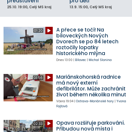
představení
pro děti
25.10.
19:00
, Celý MS kraj
13.9.
15:00
, Celý MS kraj
A přece se točí! Na
01:20
bíloveckých Nových
Dvorech se po 84 letech
roztočily lopatky
historického mlýna
Dnes
13:00
|
Bílovec
|
Michal Slonina
Mariánskohorská radnice
01:56
má nový externí
defibrilátor. Může zachránit
život během několika minut
Včera
19:04
|
Ostrava-Mariánské hory
|
Yvona
Fajtová
Opava rozšiřuje parkování.
02:33
Přibudou nová místa i