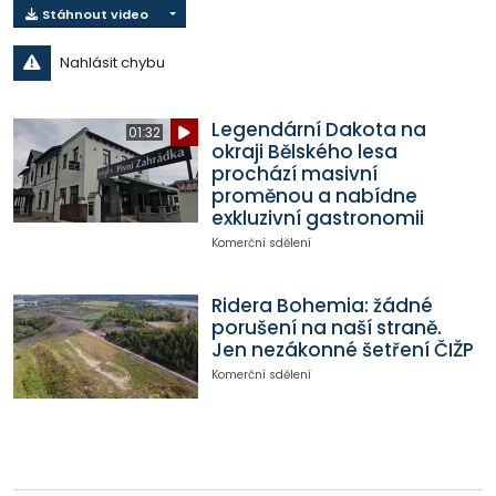
Stáhnout video
Nahlásit chybu
Legendární Dakota na
01:32
okraji Bělského lesa
prochází masivní
proměnou a nabídne
exkluzivní gastronomii
Komerční sdělení
Ridera Bohemia: žádné
porušení na naší straně.
Jen nezákonné šetření ČIŽP
Komerční sdělení