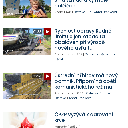
Jihu vznikla díky malé
holčičce
Včera
13:48
|
Ostrava-Jih
|
Anna Břenková
Rychlost opravy Rudné
01:33
limituje jen kapacita
obaloven při výrobě
nového asfaltu
4. srpna 2026
6:47
|
Ostrava-město
|
Libor
Běčák
Ústřední hřbitov má nový
03:14
pomník. Připomíná oběti
komunistického režimu
4. srpna 2026
16:36
|
Ostrava-Slezská
Ostrava
|
Anna Břenková
ČPZP vyzývá k darování
krve
Komerční sdělení