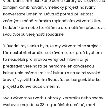
V obřadní síni městského domu kultury byl slavnostně
zahájen kombinovaný umělecký projekt nazvaný
Konverzace uměním. Dává už potřetí příležitost
známým i méně známým regionálním výtvarníkům,
hudebníkům nebo literátům a dramatikům představit
svou tvorbu veřejnosti současně.
"Původní myšlenka byla, že my výtvarníci se stejně s
těmi ostatními umělci setkáváme, tak proč bychom
to neudělali pro širokou veřejnost, hlavní cíl je
představit veřejnosti, že nemáme jen dováženou
kulturu, ale máme i místní kulturu a na velmi vysoké
úrovni," vysvětlila Jarka Rybová, spoluorganizátorka
projektu Konverzace uměním.
Svou výtvarnou tvorbu, obrazy, keramiku nebo sochy
vystavuje najednou 33 regionálních umělců, mezi