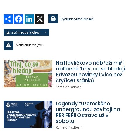
Sdílet
Facebook
LinkedIn
X
Vytisknout článek
Stáhnout video
Nahlásit chybu
Na Havlíčkovo nábřeží míří
oblíbené Trhy, co se hledají.
Přivezou novinky i více než
čtyřicet stánků
Komerční sdělení
Legendy tuzemského
undergroundu zavítají na
PERIFERII Ostrava už v
sobotu
Komerční sdělení