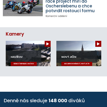
race project míří do
Oscherslebenu a chce
potvrdit rostoucí formu
Komerční sdělení
Kamery
HAVÍŘOV
NOVÝ JIČÍN
NÁMĚSTÍ REPUBLIKY, HAVÍŘOV
MASARYKOVO NÁMĚSTÍ, NOVÝ JIČÍN
Denně nás sleduje
148 000
diváků