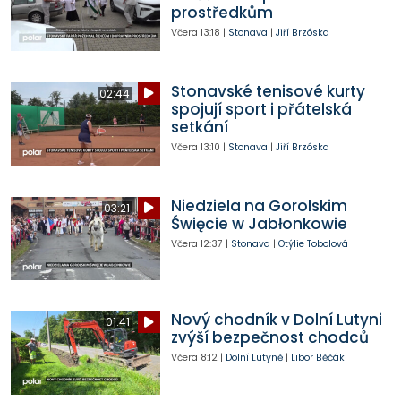
prostředkům
Včera
13:18
|
Stonava
|
Jiří Brzóska
Stonavské tenisové kurty
02:44
spojují sport i přátelská
setkání
Včera
13:10
|
Stonava
|
Jiří Brzóska
Niedziela na Gorolskim
03:21
Święcie w Jabłonkowie
Včera
12:37
|
Stonava
|
Otýlie Tobolová
Nový chodník v Dolní Lutyni
01:41
zvýší bezpečnost chodců
Včera
8:12
|
Dolní Lutyně
|
Libor Běčák