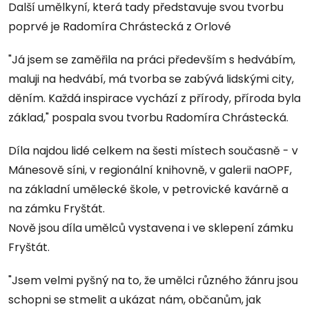
Další umělkyní, která tady představuje svou tvorbu
poprvé je Radomíra Chrástecká z Orlové
"Já jsem se zaměřila na práci především s hedvábím,
maluji na hedvábí, má tvorba se zabývá lidskými city,
děním. Každá inspirace vychází z přírody, příroda byla
základ," pospala svou tvorbu Radomíra Chrástecká.
Díla najdou lidé celkem na šesti místech současně - v
Mánesově síni, v regionální knihovně, v galerii naOPF,
na základní umělecké škole, v petrovické kavárně a
na zámku Fryštát.
Nově jsou díla umělců vystavena i ve sklepení zámku
Fryštát.
"Jsem velmi pyšný na to, že umělci různého žánru jsou
schopni se stmelit a ukázat nám, občanům, jak