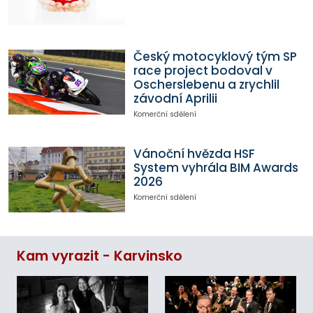
Český motocyklový tým SP
race project bodoval v
Oscherslebenu a zrychlil
závodní Aprilii
Komerční sdělení
Vánoční hvězda HSF
System vyhrála BIM Awards
2026
Komerční sdělení
Kam vyrazit - Karvinsko