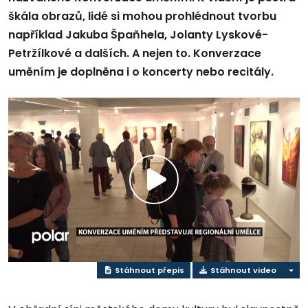
škála obrazů, lidé si mohou prohlédnout tvorbu
například Jakuba Špaňhela, Jolanty Lyskové-
Petržílkové a dalších. A nejen to. Konverzace
uměním je doplněna i o koncerty nebo recitály.
Přehrát
video
Stáhnout přepis
Stáhnout video