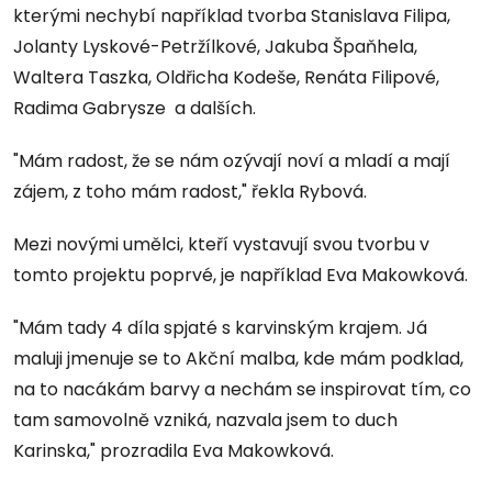
kterými nechybí například tvorba Stanislava Filipa,
Jolanty Lyskové-Petržílkové, Jakuba Špaňhela,
Waltera Taszka, Oldřicha Kodeše, Renáta Filipové,
Radima Gabrysze a dalších.
"Mám radost, že se nám ozývají noví a mladí a mají
zájem, z toho mám radost," řekla Rybová.
Mezi novými umělci, kteří vystavují svou tvorbu v
tomto projektu poprvé, je například Eva Makowková.
"Mám tady 4 díla spjaté s karvinským krajem. Já
maluji jmenuje se to Akční malba, kde mám podklad,
na to nacákám barvy a nechám se inspirovat tím, co
tam samovolně vzniká, nazvala jsem to duch
Karinska," prozradila Eva Makowková.