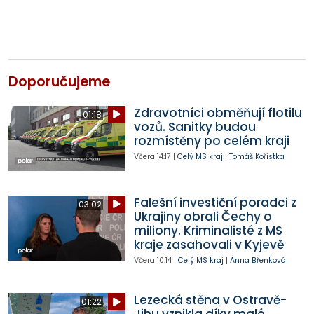
Doporučujeme
Zdravotníci obměňují flotilu
01:18
vozů. Sanitky budou
rozmístěny po celém kraji
Včera
14:17
|
Celý MS kraj
|
Tomáš Kořistka
Falešní investiční poradci z
03:02
Ukrajiny obrali Čechy o
miliony. Kriminalisté z MS
kraje zasahovali v Kyjevě
Včera
10:14
|
Celý MS kraj
|
Anna Břenková
Lezecká stěna v Ostravě-
01:22