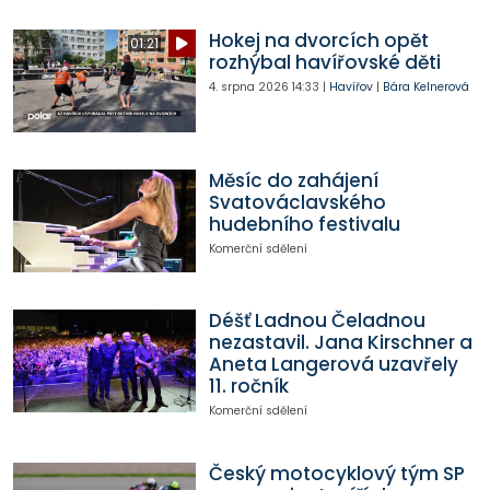
Hokej na dvorcích opět
01:21
rozhýbal havířovské děti
4. srpna 2026
14:33
|
Havířov
|
Bára Kelnerová
Měsíc do zahájení
Svatováclavského
hudebního festivalu
Komerční sdělení
Déšť Ladnou Čeladnou
nezastavil. Jana Kirschner a
Aneta Langerová uzavřely
11. ročník
Komerční sdělení
Český motocyklový tým SP