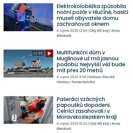
Elektrokoloběžka způsobila
noční požár v Hlučíně, hasiči
museli obyvatele domu
zachraňovat oknem
4. srpna 2026
12:04
|
Celý MS kraj
|
Anna
Břenková
Multifunkční dům v
02:55
Muglinově už má jasnou
podobu. Nejvyšší věž bude
mít přes 20 metrů
4. srpna 2026
8:34
|
Ostrava-Slezská
Ostrava
|
Tomáš Kořistka
Pašeráci vzácných
papoušků dopadeni.
Celníci zasahovali i v
Moravskoslezském kraji
4. srpna 2026
15:02
|
Celý MS kraj
|
Anna
Břenková