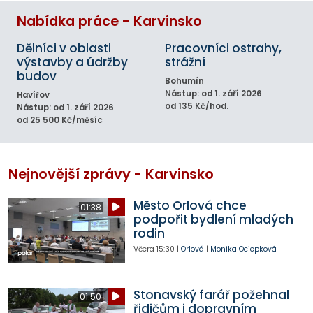
Nabídka práce - Karvinsko
Dělníci v oblasti
Pracovníci ostrahy,
výstavby a údržby
strážní
budov
Bohumín
Nástup: od 1. září 2026
Havířov
od 135 Kč/hod.
Nástup: od 1. září 2026
od 25 500 Kč/měsíc
Nejnovější zprávy - Karvinsko
Město Orlová chce
01:38
podpořit bydlení mladých
rodin
Včera
15:30
|
Orlová
|
Monika Ociepková
Stonavský farář požehnal
01:50
řidičům i dopravním