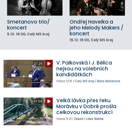
Smetanovo trio/
Ondřej Havelka a
koncert
jeho Melody Makers /
koncert
5.10.
18:00
, Celý MS kraj
15.12.
18:00
, Celý MS kraj
V. Palkovská i J. Bělica
01:26
nejsou na volebních
kandidátkách
Včera
12:15
|
Celý MS kraj
|
Bára Kelnerová
Velká lávka přes řeku
01:56
Morávku v Dobré prošla
celkovou rekonstrukcí
Včera
9:21
|
Dobrá
|
Libor Běčák