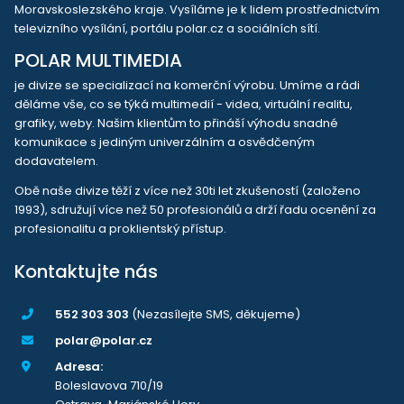
Moravskoslezského kraje. Vysíláme je k lidem prostřednictvím
televizního vysílání, portálu polar.cz a sociálních sítí.
POLAR MULTIMEDIA
je divize se specializací na komerční výrobu. Umíme a rádi
děláme vše, co se týká multimedií - videa, virtuální realitu,
grafiky, weby. Našim klientům to přináší výhodu snadné
komunikace s jediným univerzálním a osvědčeným
dodavatelem.
Obě naše divize těží z více než 30ti let zkušeností (založeno
1993), sdružují více než 50 profesionálů a drží řadu ocenění za
profesionalitu a proklientský přístup.
Kontaktujte nás
552 303 303
(Nezasílejte SMS, děkujeme)
polar@polar.cz
Adresa:
Boleslavova 710/19