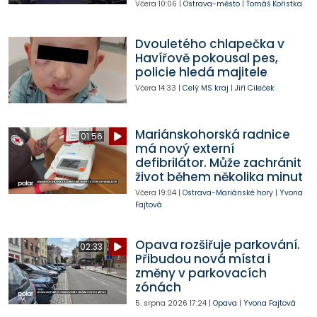
Včera
10:06
|
Ostrava-město
|
Tomáš Kořistka
Dvouletého chlapečka v
Havířově pokousal pes,
policie hledá majitele
Včera
14:33
|
Celý MS kraj
|
Jiří Cileček
Mariánskohorská radnice
01:56
má nový externí
defibrilátor. Může zachránit
život během několika minut
Včera
19:04
|
Ostrava-Mariánské hory
|
Yvona
Fajtová
Opava rozšiřuje parkování.
02:33
Přibudou nová místa i
změny v parkovacích
zónách
5. srpna 2026
17:24
|
Opava
|
Yvona Fajtová