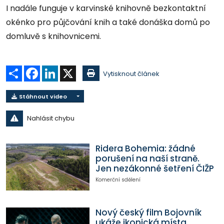
I nadále funguje v karvinské knihovně bezkontaktní
okénko pro půjčování knih a také donáška domů po
domluvě s knihovnicemi.
Sdílet
Facebook
LinkedIn
X
Vytisknout článek
Stáhnout video
Nahlásit chybu
Ridera Bohemia: žádné
porušení na naší straně.
Jen nezákonné šetření ČIŽP
Komerční sdělení
Nový český film Bojovník
ukáže ikonická místa