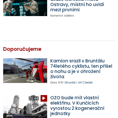
Ostravy, místní ho uvidí
mezi prvními
Komerční sdělení
Doporučujeme
Kamion srazil v Bruntálu
74letého cyklistu, ten přišel
o nohu a je v ohrožení
života
Dnes
9:18
|
Bruntál
|
Jiří Cileček
OZO bude mít vlastní
02:44
elektřinu. V Kunčicích
vyrostou 2 kogenerační
jednotky