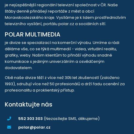
je nejúspěšnější regionální televizní společnost v ČR. Naše
štáby denně přinášejí reportáže z měst a obcí
Moravskoslezského kraje. Vysíláme je k lidem prostřednictvím
televizního vysílání, portálu polar.cz a sociálních sítí.
POLAR MULTIMEDIA
je divize se specializací na komerční výrobu. Umíme a rádi
děláme vše, co se týká multimedií - videa, virtuální realitu,
grafiky, weby. Našim klientům to přináší výhodu snadné
komunikace s jediným univerzálním a osvědčeným
dodavatelem.
Obě naše divize těží z více než 30ti let zkušeností (založeno
1993), sdružují více než 50 profesionálů a drží řadu ocenění za
profesionalitu a proklientský přístup.
Kontaktujte nás
552 303 303
(Nezasílejte SMS, děkujeme)
polar@polar.cz