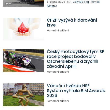
5. srpna 2026
14:17
|
Celý MS kraj
|
Tomáš
Kořistka
ČPZP vyzývá k darování
krve
Komerční sdělení
Český motocyklový tým SP
race project bodoval v
Oscherslebenu a zrychlil
závodní Aprilii
Komerční sdělení
Vánoční hvězda HSF
System vyhrála BIM Awards
2026
Komerční sdělení