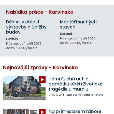
Nabídka práce - Karvinsko
Dělníci v oblasti
Montéři suchých
výstavby a údržby
staveb
budov
Karviná
Nástup: od 1. září 2026
Havířov
od 28 000 Kč/měsíc
Nástup: od 1. září 2026
od 25 500 Kč/měsíc
Nejnovější zprávy - Karvinsko
Horní Suchá uctila
01:37
památku obětí Životické
tragédie u muralu
Dnes
10:24
|
Horní Suchá
|
Bára Kelnerová
Na příměstském táboře
01:21