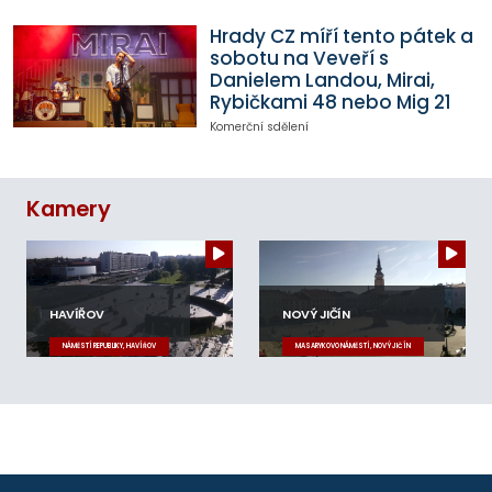
Hrady CZ míří tento pátek a
sobotu na Veveří s
Danielem Landou, Mirai,
Rybičkami 48 nebo Mig 21
Komerční sdělení
Kamery
HAVÍŘOV
NOVÝ JIČÍN
NÁMĚSTÍ REPUBLIKY, HAVÍŘOV
MASARYKOVO NÁMĚSTÍ, NOVÝ JIČÍN