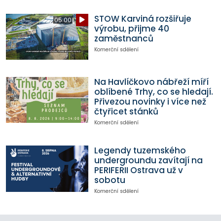
STOW Karviná rozšiřuje
05:00
výrobu, přijme 40
zaměstnanců
Komerční sdělení
Na Havlíčkovo nábřeží míří
oblíbené Trhy, co se hledají.
Přivezou novinky i více než
čtyřicet stánků
Komerční sdělení
Legendy tuzemského
undergroundu zavítají na
PERIFERII Ostrava už v
sobotu
Komerční sdělení