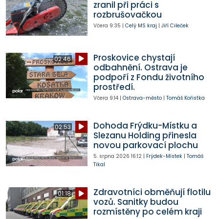
zranil při práci s
rozbrušovačkou
Včera
9:35
|
Celý MS kraj
|
Jiří Cileček
Proskovice chystají
02:46
odbahnění. Ostrava je
podpoří z Fondu životního
prostředí.
Včera
9:14
|
Ostrava-město
|
Tomáš Kořistka
Dohoda Frýdku-Místku a
02:53
Slezanu Holding přinesla
novou parkovací plochu
5. srpna 2026
16:12
|
Frýdek-Místek
|
Tomáš
Tikal
Zdravotníci obměňují flotilu
01:18
vozů. Sanitky budou
rozmístěny po celém kraji