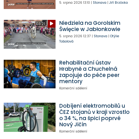
5. srpna 2026
13:10
|
Stonava
|
Jiří Brzóska
Niedziela na Gorolskim
03:21
Święcie w Jabłonkowie
5. srpna 2026
12:37
|
Stonava
|
Otýlie
Tobolová
Rehabilitační ústav
Hrabyně a Chuchelná
zapojuje do péče peer
mentory
Komerční sdělení
Dobíjení elektromobilů u
ČEZ stojanů v kraji vzrostlo
o 34 %, na špici poprvé
Nový Jičín
Komerční sdělení