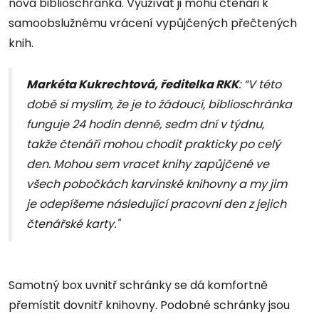
nová biblioschránka. Využívat ji mohu čtenáři k
samoobslužnému vrácení vypůjčených přečtených
knih.
Markéta Kukrechtová, ředitelka RKK
: “V této
době si myslím, že je to žádoucí, biblioschránka
funguje 24 hodin denně, sedm dní v týdnu,
takže čtenáři mohou chodit prakticky po celý
den. Mohou sem vracet knihy zapůjčené ve
všech pobočkách karvinské knihovny a my jim
je odepíšeme následující pracovní den z jejich
čtenářské karty."
Samotný box uvnitř schránky se dá komfortně
přemístit dovnitř knihovny. Podobné schránky jsou