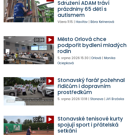
Sdružení ADAM tráví
prázdniny 65 dětí s
autismem
Včera
11:15
|
Havířov
|
Bára Kelnerová
Město Orlová chce
01:38
podpořit bydlení mladých
rodin
5. srpna 2026
15:30
|
Orlová
|
Monika
Ociepková
Stonavský farář požehnal
01:50
řidičům i dopravním
prostředkům
5. srpna 2026
13:18
|
Stonava
|
Jiří Brzóska
Stonavské tenisové kurty
02:44
spojují sport i přátelská
setkání