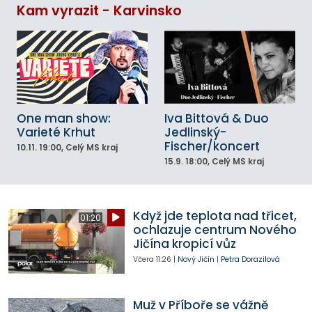
Kam vyrazit - Karvinsko
One man show:
Iva Bittová & Duo
Varieté Krhut
Jedlinský-
Fischer/koncert
10.11.
19:00
, Celý MS kraj
15.9.
18:00
, Celý MS kraj
Když jde teplota nad třicet,
01:20
ochlazuje centrum Nového
Jičína kropicí vůz
Včera
11:26
|
Nový Jičín
|
Petra Dorazilová
Muž v Příboře se vážně